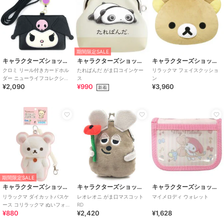
期間限定SALE
キャラクターズショップ ラフラフ
キャラクターズショップ ラフラフ
キャラクターズショップ ラフラフ
クロミ リール付きカードホル
たれぱんだ がま口コインケー
リラックマ フェイスクッショ
ダー ニューライフコレクショ
ス
ン
¥2,090
¥990
¥3,960
ン
新着
期間限定SALE
キャラクターズショップ ラフラフ
キャラクターズショップ ラフラフ
キャラクターズショップ ラフラフ
リラックマ ダイカットパスケ
レオレオニ がま口マスコット
マイメロディ ウォレット
ース コリラックマ ぬいフォト
RD
¥880
¥2,420
¥1,628
シリーズ