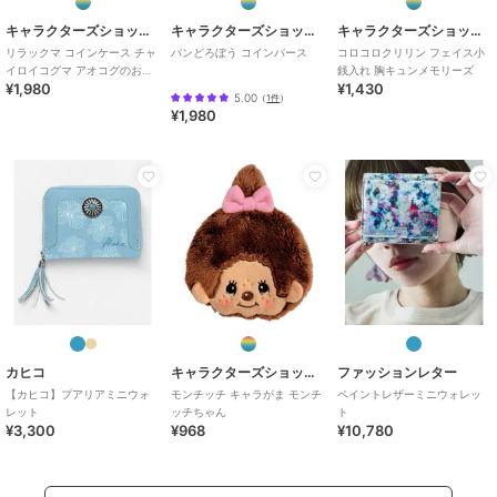
キャラクターズショップ ラフラフ
キャラクターズショップ ラフラフ
キャラクターズショップ ラフラフ
リラックマ コインケース チャ
パンどろぼう コインパース
コロコロクリリン フェイス小
イロイコグマ アオコグのおと
銭入れ 胸キュンメモリーズ
¥1,980
¥1,430
まり
5.00
（
1件
）
¥1,980
カヒコ
キャラクターズショップ ラフラフ
ファッションレター
【カヒコ】プアリアミニウォ
モンチッチ キャラがま モンチ
ペイントレザーミニウォレッ
レット
ッチちゃん
ト
¥3,300
¥968
¥10,780