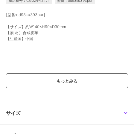
商品番号：CG024-12471
型番：od98ku393pur
[型番:od98ku393pur]
【サイズ】約W140×H90×D30mm
【素 材】合成皮革
【生産国】中国
【価格改定のお知らせ】
こちらの商品は価格改定を実施させていただきます。
お届けする商品についているタグが旧価格の場合がございますが
現在表示されているサイト表示価格が正しい販売価格です｡
予めご了承いただきますよう､お願い申し上げます｡
※画像はあくまでも商品イメージになります。
実際の商品と色や仕様が異なる場合がありますので、予め御了承くだ
サイズ
さい。
この商品は、不良品のみ返品を承ります