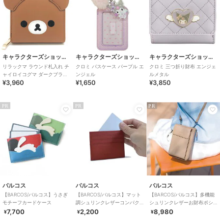
キャラクターズショップ ラフラフ
キャラクターズショップ ラフラフ
キャラクターズショップ ラフラフ
リラックマ ラウンド札入れ チ
クロミ パスケース パープル エ
クロミ 三つ折り財布 エンジェ
ャイロイコグマ ダークブラウ
ンジェル
ルメタル
¥3,960
¥1,650
¥3,850
ン
PR
PR
PR
バルコス
バルコス
バルコス
【BARCOS/バルコス】うさぎ
【BARCOS/バルコス】マット
【BARCOS/バルコス】多機能
モチーフカードケース
調シュリンクレザーコンパク
シュリンクレザーお財布ポシ
トカードケース
ェット
7,700
2,200
8,980
¥
¥
¥