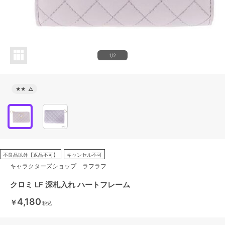
1/2
★★
△
不良品以外【返品不可】
キャンセル不可
キャラクターズショップ ラフラフ
クロミ LF 深札入れ ハートフレーム
4,180
￥
税込