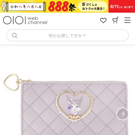
コ
ン
テ
ン
ツ
へ
何かお探しですか？
ス
キ
ッ
プ