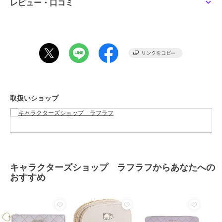
レビュー・口コミ
ブランド
キャラクターズショップ ラフラ
フ
ショップ
キャラクターズショップ ラフラ
フ
商品カテゴリ
すべての財布・パスケース
／
財
布・パスケース
性別タイプ
レディース
取扱いショップ
すべての財布・パスケース
／
財
布・パスケース
メンズ
すべての財布・パスケース
／
財
布・パスケース
カラー
＊＊
キャラクターズショップ ラフラフからあなたへの
サイズ
★★
おすすめ