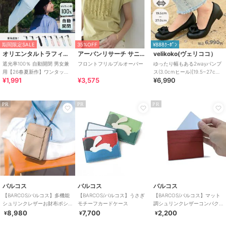
期間限定SALE
35%OFF
¥888ｸｰﾎﾟﾝ
オリエンタルトラフィック
アーバンリサーチ サニーレーベル
velikoko(ヴェリココ）
遮光率100％ 自動開閉 男女兼
フロントフリルプルオーバー
ゆったり幅もある2wayパンプ
用【26春夏新作】ワンタッチ
ス(3.0cmヒール)[19.5~27cm]
¥1,991
¥3,575
¥6,990
晴雨兼用 折りたたみ傘 /G-
ラクチンきれいシューズ
0601
PR
PR
PR
バルコス
バルコス
バルコス
【BARCOS/バルコス】多機能
【BARCOS/バルコス】うさぎ
【BARCOS/バルコス】マット
シュリンクレザーお財布ポシ
モチーフカードケース
調シュリンクレザーコンパク
ェット
トカードケース
8,980
7,700
2,200
¥
¥
¥