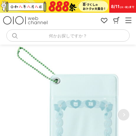
コ
ン
テ
ン
ツ
へ
何かお探しですか？
ス
キ
ッ
プ