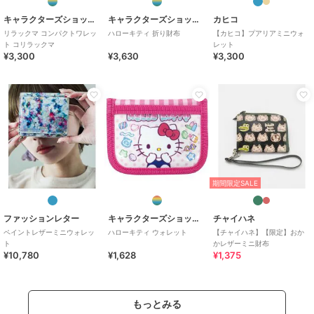
キャラクターズショップ ラフラフ
キャラクターズショップ ラフラフ
カヒコ
リラックマ コンパクトワレッ
ハローキティ 折り財布
【カヒコ】プアリアミニウォ
ト コリラックマ
レット
¥3,300
¥3,630
¥3,300
期間限定SALE
ファッションレター
キャラクターズショップ ラフラフ
チャイハネ
ペイントレザーミニウォレッ
ハローキティ ウォレット
【チャイハネ】【限定】おか
ト
かレザーミニ財布
¥10,780
¥1,628
¥1,375
もっとみる