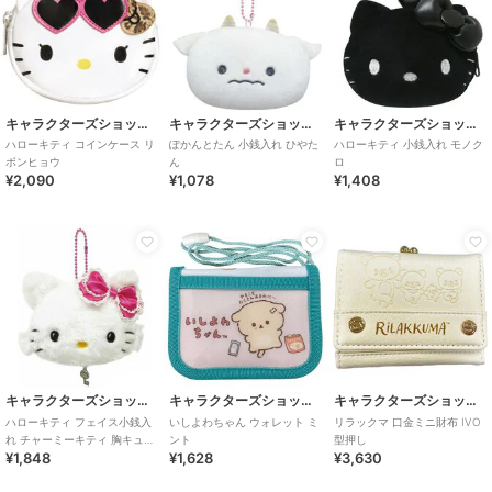
キャラクターズショップ ラフラフ
キャラクターズショップ ラフラフ
キャラクターズショップ ラフラフ
ハローキティ コインケース リ
ぽかんとたん 小銭入れ ひやた
ハローキティ 小銭入れ モノク
ボンヒョウ
ん
ロ
¥2,090
¥1,078
¥1,408
キャラクターズショップ ラフラフ
キャラクターズショップ ラフラフ
キャラクターズショップ ラフラフ
ハローキティ フェイス小銭入
いしよわちゃん ウォレット ミ
リラックマ 口金ミニ財布 IVO
れ チャーミーキティ 胸キュン
ント
型押し
¥1,848
¥1,628
¥3,630
メモリーズ