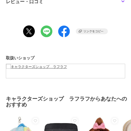
レビュー・口コミ
この商品は、不良品のみ返品を承ります
ブランド
キャラクターズショップ ラフラ
フ
ショップ
キャラクターズショップ ラフラ
フ
商品カテゴリ
すべての財布・パスケース
／
財
布・パスケース
取扱いショップ
性別タイプ
レディース
すべての財布・パスケース
／
財
布・パスケース
メンズ
すべての財布・パスケース
／
財
布・パスケース
キャラクターズショップ ラフラフからあなたへの
カラー
＊＊
おすすめ
サイズ
★★