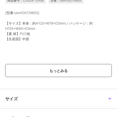
商品番号：CG024-12458
型番：obm100174855
[型番:obm100174855]
【サイズ】本体：約H120×W78×D3mm／パッケージ：約
H155×W95×D3mm
【素 材】PVC他
【生産国】中国
【価格改定のお知らせ】
こちらの商品は価格改定を実施させていただきます。
お届けする商品についているタグが旧価格の場合がございますが
現在表示されているサイト表示価格が正しい販売価格です｡
予めご了承いただきますよう､お願い申し上げます｡
※画像はあくまでも商品イメージになります。
サイズ
実際の商品と色や仕様が異なる場合がありますので、予め御了承くだ
さい。