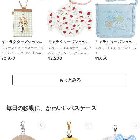
キャラクターズショップ ラフラフ
キャラクターズショップ ラフラフ
キャラクターズショップ ラフラフ
モフサンド キーパスケース ギ
すみっコぐらし×サクマいちご
すみっコぐらし キッズワレッ
ンガムチェック Chou Chou
みるくキャンディ ダイカット
ト
¥2,970
¥2,200
¥1,650
Poche
パスケース
もっとみる
毎日の移動に、かわいいパスケース