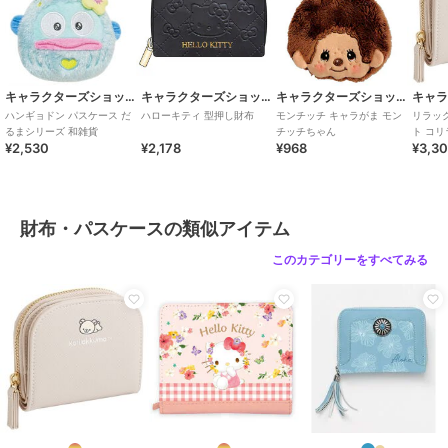
キャラクターズショップ ラフラフ
キャラクターズショップ ラフラフ
キャラクターズショップ ラフラフ
ハンギョドン パスケース だ
ハローキティ 型押し財布
モンチッチ キャラがま モン
リラッ
るまシリーズ 和雑貨
チッチちゃん
ト コ
¥2,530
¥2,178
¥968
¥3,3
財布・パスケースの類似アイテム
このカテゴリーをすべてみる