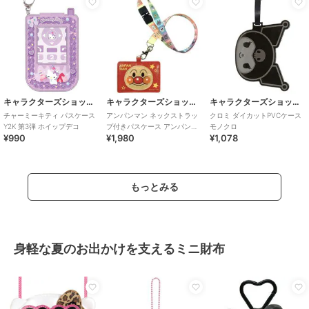
キャラクターズショップ ラフラフ
キャラクターズショップ ラフラフ
キャラクターズショップ ラフラフ
チャーミーキティ パスケース
アンパンマン ネックストラッ
クロミ ダイカットPVCケース
Y2K 第3弾 ホイップデコ
プ付きパスケース アンパンマ
モノクロ
¥990
¥1,980
¥1,078
ン
もっとみる
身軽な夏のお出かけを支えるミニ財布