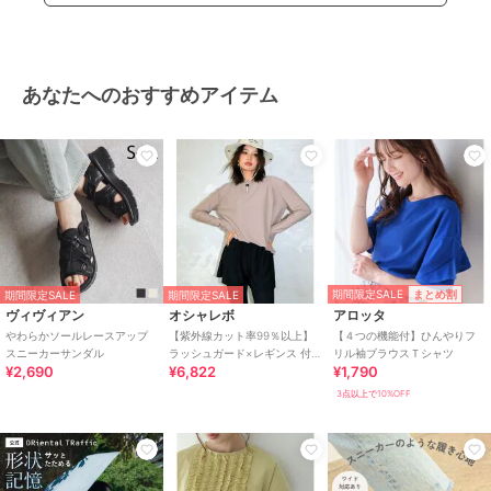
あなたへのおすすめアイテム
期間限定SALE
まとめ割
期間限定SALE
期間限定SALE
ヴィヴィアン
オシャレボ
アロッタ
やわらかソールレースアップ
【紫外線カット率99％以上】
【４つの機能付】ひんやりフ
スニーカーサンダル
ラッシュガード×レギンス 付
リル袖ブラウスＴシャツ
¥2,690
¥6,822
¥1,790
き タンキニ
3点以上で10%OFF