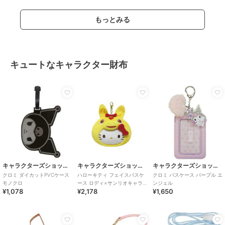
もっとみる
キュートなキャラクター財布
キャラクターズショップ ラフラフ
キャラクターズショップ ラフラフ
キャラクターズショップ ラフラフ
クロミ ダイカットPVCケース
ハローキティ フェイスパスケ
クロミ パスケース パープル エ
モノクロ
ース ロディ×サンリオキャラ
ンジェル
¥1,078
¥2,178
¥1,650
クターズ