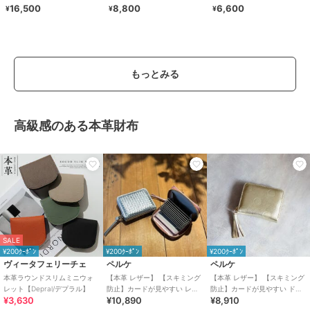
SL7891G001
ノ コンパクト＞
16,500
8,800
6,600
¥
¥
¥
もっとみる
高級感のある本革財布
SALE
¥200ｸｰﾎﾟﾝ
¥200ｸｰﾎﾟﾝ
¥200ｸｰﾎﾟﾝ
ヴィータフェリーチェ
ペルケ
ペルケ
本革ラウンドスリムミニウォ
【本革 レザー】 【スキミング
【本革 レザー】 【スキミング
レット【Depral/デプラル】
防止】カードが見やすい レザ
防止】カードが見やすい ドッ
¥3,630
¥10,890
¥8,910
ーメッシュジャバラカードウ
ト型押し・ジャバラカードウ