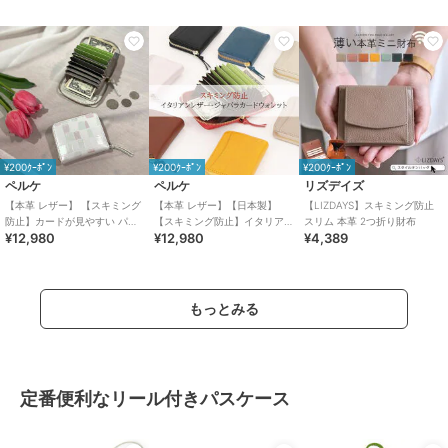
ォレット ペルケ
ォレット ペルケ
¥200ｸｰﾎﾟﾝ
¥200ｸｰﾎﾟﾝ
¥200ｸｰﾎﾟﾝ
ペルケ
ペルケ
リズデイズ
【本革 レザー】 【スキミング
【本革 レザー】【日本製】
【LIZDAYS】スキミング防止
防止】カードが見やすい パー
【スキミング防止】イタリア
スリム 本革 2つ折り財布
¥12,980
¥12,980
¥4,389
ルパステルジャバラカードウ
ンレザージャバラカードウォ
ォレット ペルケ
レット ペルケ
もっとみる
定番便利なリール付きパスケース