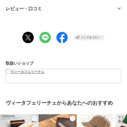
情報をしっかり守ります。
●安心設計のボックス型コインケース
レビュー・口コミ
見やすく取り出しやすいボックス型コインケースを内蔵。
折りたたみ式でマグネット付きのため、小銭が飛び出しにくく安心で
す。
振り分けポケット付きで、お釣りをもらった際の整理にも便利。
●さっと取り出せる背面ポケット
背面にはオープンポケットを配置。
使用頻度の高いカードなどを、さっと取り出せて便利です。
●幅広いシーンに馴染む豊富なカラー展開
ベーシックカラーからビビッドな差し色まで揃えたラインナップ。
取扱いショップ
性別や年齢を問わず使いやすく、ギフトにもおすすめです。
■サイズ等
SIZE：縦：約8cm 横：約11cm 厚み：約3.3cm
外ポケット：背面オープンポケット1
ヴィータフェリーチェからあなたへのおすすめ
内ポケット：カード入れ7、小銭入れ1、マチなし札入れ1
重さ：約113g
素材：レザー
メイン開閉口はホックボタンになっております。
金具色：ゴールド