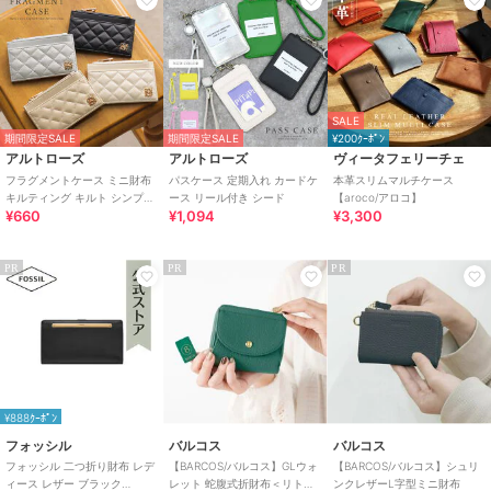
SALE
期間限定SALE
期間限定SALE
¥200ｸｰﾎﾟﾝ
アルトローズ
アルトローズ
ヴィータフェリーチェ
フラグメントケース ミニ財布
パスケース 定期入れ カードケ
本革スリムマルチケース
キルティング キルト シンプル
ース リール付き シード
【aroco/アロコ】
¥660
¥1,094
¥3,300
ミニ ルルナ
PR
PR
PR
¥888ｸｰﾎﾟﾝ
フォッシル
バルコス
バルコス
フォッシル 二つ折り財布 レデ
【BARCOS/バルコス】GLウォ
【BARCOS/バルコス】シュリ
ィース レザー ブラック
レット 蛇腹式折財布＜リトル
ンクレザーL字型ミニ財布