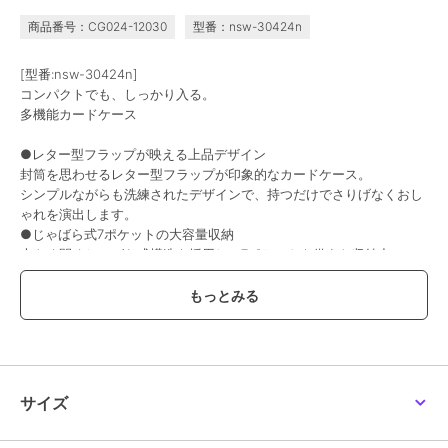
商品番号：CG024-12030
型番：nsw-30424n
[型番:nsw-30424n]
コンパクトでも、しっかり入る。
多機能カードケース
●レター型フラップが映える上品デザイン
封筒を思わせるレター型フラップが印象的なカードケース。
シンプルながらも洗練されたデザインで、持つだけでさりげなくおし
ゃれを演出します。
●じゃばら式7ポケットの大容量収納
大きく開くじゃばら式構造を採用し、7ポケットを備えた収納力。
カード類をひと目で確認でき、出し入れもスムーズです。
●折らずに収納できるフリーポケット付き
お札やレシートを折らずに収納できるポケットを配置。
コンパクトなサイズ感ながら、日常使いにうれしい使い勝手を備えて
います。
●スキミング防止機能で、見えない安心をプラス
ICカード情報を外部から読み取られにくい、スキミング防止機能を内
サイズ
蔵。
日常使いはもちろん、旅行や人混みの多いシーンでも、大切なカード