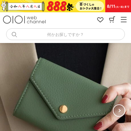
コ
ン
テ
ン
ツ
へ
何かお探しですか？
ス
キ
ッ
プ