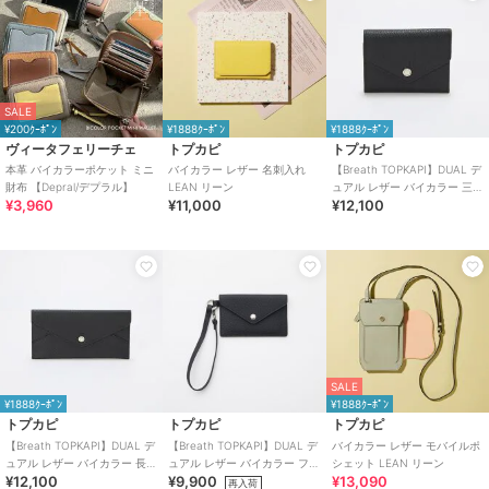
SALE
¥200ｸｰﾎﾟﾝ
¥1888ｸｰﾎﾟﾝ
¥1888ｸｰﾎﾟﾝ
ヴィータフェリーチェ
トプカピ
トプカピ
本革 バイカラーポケット ミニ
バイカラー レザー 名刺入れ
【Breath TOPKAPI】DUAL デ
財布 【Depral/デプラル】
LEAN リーン
ュアル レザー バイカラー 三つ
¥3,960
¥11,000
¥12,100
折 財布 薄型 / 軽量
SALE
¥1888ｸｰﾎﾟﾝ
¥1888ｸｰﾎﾟﾝ
トプカピ
トプカピ
トプカピ
【Breath TOPKAPI】DUAL デ
【Breath TOPKAPI】DUAL デ
バイカラー レザー モバイルポ
ュアル レザー バイカラー 長財
ュアル レザー バイカラー フラ
シェット LEAN リーン
¥12,100
¥9,900
¥13,090
布 薄型 / 軽量
グメント 薄型 / 軽量
再入荷