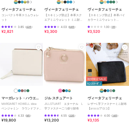
り財布・三つ折り財布
メンズ
ヴィータフェリーチェ
ヴィータフェリーチェ
ヴィータフェリーチェ
財布・ポーチ・ケース
／
二つ折
コンパクト牛革スリムウォレ
【スキミング防止】本革スク
【スキミング防止】本革バイ
り財布・三つ折り財布
ット
エアミニウォレット ミニ財布
カラーミニウォレット
【aroco/アロコ】
【aroco/アロコ】
カラー
ブラウン、パープル、ブラック、
3.85
4.03
1.00
（
42件
）
（
64件
）
（
1件
）
¥2,821
¥3,300
¥3,520
モスグリーン、ブルー、グレージ
ュ、ピンク、ショッキングピンク
サイズ
F
素材
レザー
商品のお取り扱い方法
特徴
財布・ポーチ・ケース
本革
/
無地
/
かぶせ式
/
ライフ
期間限定SALE
スタイル
/
アウトドア
¥200ｸｰﾎﾟﾝ
二つ折り財布・三つ折り財布
マーガレット・ハウエル アイデア
ジル スチュアート
ヴィータフェリーチェ
本革
/
無地
/
かぶせ式
/
ライフ
MARGARET HOWELL idea
JILLSTUART エターナル L
レザーL字ファスナーミニ財布
スタイル
/
アウトドア
ベンジャミン ラウンドファ
字ファスナー二つ折り財布
【aroco/アロコ】
スナー二つ折り財布
原産国
中国
4.33
4.55
4.00
（
9件
）
（
20件
）
（
14件
）
¥19,800
¥13,200
¥3,135