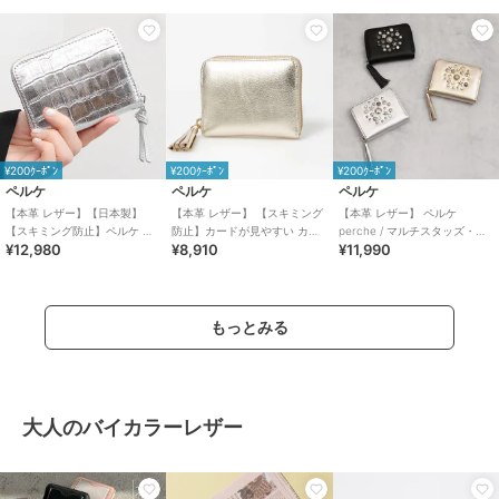
¥200ｸｰﾎﾟﾝ
¥200ｸｰﾎﾟﾝ
¥200ｸｰﾎﾟﾝ
ペルケ
ペルケ
ペルケ
【本革 レザー】【日本製】
【本革 レザー】 【スキミング
【本革 レザー】 ペルケ
【スキミング防止】ペルケ メ
防止】カードが見やすい カラ
perche / マルチスタッズ・ジ
¥12,980
¥8,910
¥11,990
タリッククロコジャバラカー
ーコンビジャバラ・カードウ
ャバラカードウォレット
ドウォレット
ォレット ペルケ
もっとみる
大人のバイカラーレザー