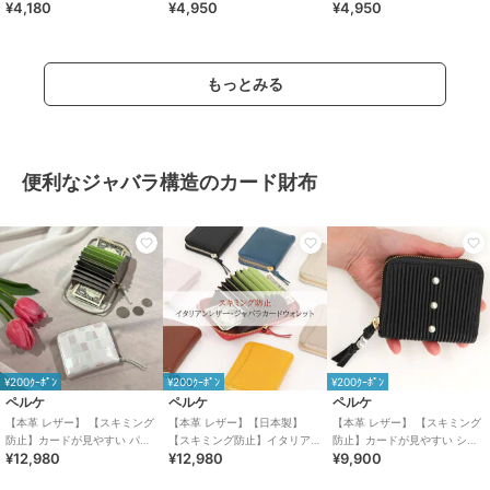
¥4,180
¥4,950
¥4,950
もっとみる
便利なジャバラ構造のカード財布
¥200ｸｰﾎﾟﾝ
¥200ｸｰﾎﾟﾝ
¥200ｸｰﾎﾟﾝ
ペルケ
ペルケ
ペルケ
【本革 レザー】 【スキミング
【本革 レザー】【日本製】
【本革 レザー】 【スキミング
防止】カードが見やすい パー
【スキミング防止】イタリア
防止】カードが見やすい シー
¥12,980
¥12,980
¥9,900
ルパステルジャバラカードウ
ンレザージャバラカードウォ
ププリーツジャバラカードウ
ォレット ペルケ
レット ペルケ
ォレット ペルケ