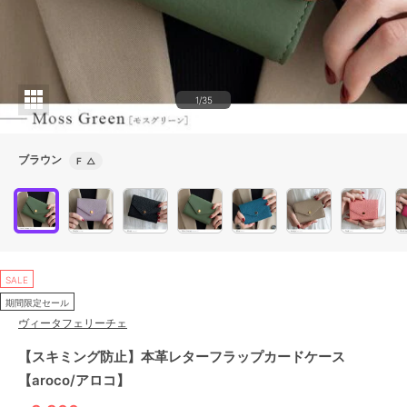
1/35
ブラウン
F
△
SALE
期間限定セール
ヴィータフェリーチェ
【スキミング防止】本革レターフラップカードケース
【aroco/アロコ】