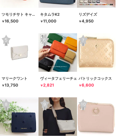
ツモリチサト キャリー
キタムラK2
リズデイズ
16,500
11,000
4,950
￥
￥
￥
マリークワント
ヴィータフェリーチェ
パトリックコックス
13,750
2,821
6,600
￥
￥
￥