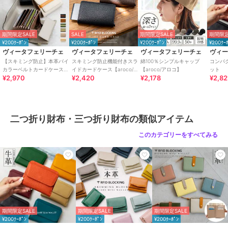
【注意事項】
期間限定SALE
SALE
期間限定SALE
期間限定
革は、水分に大変弱く、シミ・水ぶくれの原因となり、多少の色落
¥200ｸｰﾎﾟﾝ
¥200ｸｰﾎﾟﾝ
¥200ｸｰﾎﾟﾝ
¥200ｸｰ
ち、色移りがありますのでご注意下さい。
ヴィータフェリーチェ
ヴィータフェリーチェ
ヴィータフェリーチェ
ヴィ
もし雨や水に濡らした場合は、すばやく乾いたやわらかい布で水気を
【スキミング防止】本革バイ
スキミング防止機能付きスラ
綿100％シンプルキャップ
コンパ
取り、形を整えて必ず陰干しして下さい。
カラーベルトカードケース
イドカードケース【aroco/ア
【aroco/アロコ】
ット
¥2,970
¥2,420
¥2,178
¥2,82
【aroco/アロコ】
ロコ】
ドライヤー・ストーブ等の高温での乾燥はおやめ下さい。
二つ折り財布・三つ折り財布の類似アイテム
期間限定セール開催中
このカテゴリーをすべてみる
ブランド
ヴィータフェリーチェ
ショップ
ヴィータフェリーチェ
商品カテゴリ
財布・ポーチ・ケース
／
二つ折
り財布・三つ折り財布
性別タイプ
レディース
期間限定SALE
期間限定SALE
期間限定SALE
財布・ポーチ・ケース
／
二つ折
¥200ｸｰﾎﾟﾝ
¥200ｸｰﾎﾟﾝ
¥200ｸｰﾎﾟﾝ