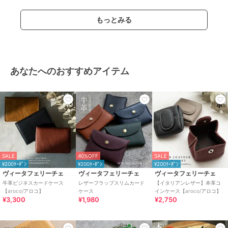
もっとみる
あなたへのおすすめアイテム
SALE
40%OFF
SALE
¥200ｸｰﾎﾟﾝ
¥200ｸｰﾎﾟﾝ
¥200ｸｰﾎﾟﾝ
ヴィータフェリーチェ
ヴィータフェリーチェ
ヴィータフェリーチェ
牛革ビジネスカードケース
レザーフラップスリムカード
【イタリアンレザー】本革コ
【aroco/アロコ】
ケース
インケース【aroco/アロコ】
¥3,300
¥1,980
¥2,750