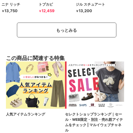
ニナ リッチ
トプカピ
ジル スチュアート
13,750
12,459
13,200
￥
￥
￥
もっとみる
この商品に関連する特集
人気アイテムランキング
セレクトショップランキング｜セー
ル・WEB限定・別注・売れ筋アイテ
ムをチェック | マルイウェブチャネ
ル