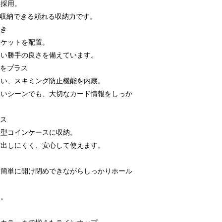
を採用。
り収納できる頼れる収納力です。
付き
ポケットを配置。
使い勝手の良さを備えています。
心をプラス
くい、スキミング防止機能を内蔵。
多いシーンでも、大切なカード情報をしっか
ース
ス型コインケースに収納。
び出しにくく、安心して使えます。
、簡単に開け閉めできながらしっかりホール
す。