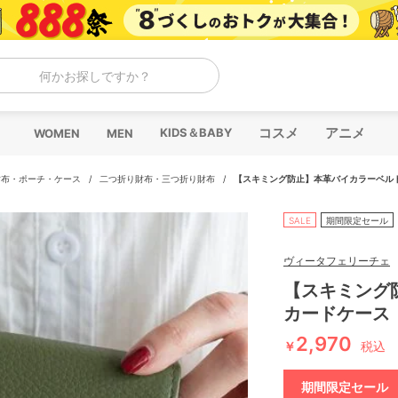
何かお探しですか？
コスメ
アニメ
KIDS＆BABY
WOMEN
MEN
財布・ポーチ・ケース
/
二つ折り財布・三つ折り財布
/
【スキミング防止】本革バイカラーベルトカ
SALE
期間限定セール
ヴィータフェリーチェ
【スキミング
カードケース 【
2,970
￥
税込
期間限定セール