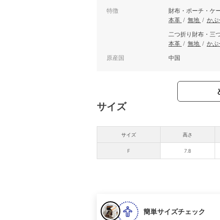
特徴
財布・ポーチ・ケ
本革
/
無地
/
かぶ
二つ折り財布・三
本革
/
無地
/
かぶ
原産国
中国
サイズ
サイズ
高さ
F
7.8
簡単サイズチェック