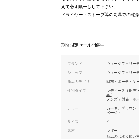
えて必ず陰干しして下さい。
ドライヤー・ストーブ等の高温での乾
期間限定セール開催中
ブランド
ヴィータフェリー
ショップ
ヴィータフェリー
商品カテゴリ
財布・ポーチ・ケ
性別タイプ
レディース
(
財布
布
)
メンズ
(
財布・ポ
カラー
カーキ、ブラウン
ベージュ
サイズ
F
素材
レザー
商品のお取り扱い