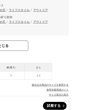
ース
せ式
/
ライフスタイル
/
アウトドア
つ折り財布
せ式
/
ライフスタイル
/
アウトドア
とじる
幅(最大)
まち
11
3.3
過去注文商品のサイズを参照する
身長別着用感ガイド
サイズ表示の見方
試着する