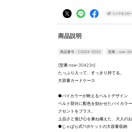
商品説明
商品番号：CG024-12022
型番：nsw-30
[型番:nsw-30423n]
たっぷり入って、すっきり持てる。
大容量カードケース
●バイカラーが映えるベルトデザイン
ベルト部分に配色を効かせたバイカラ
クセントをプラス。
上品さと遊び心を兼ね備えた、大人の
●じゃばら式11ポケットの大容量収納