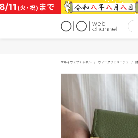
コ
ン
テ
ン
ツ
へ
ス
キ
ッ
プ
マルイウェブチャネル
/
ヴィータフェリーチェ
/