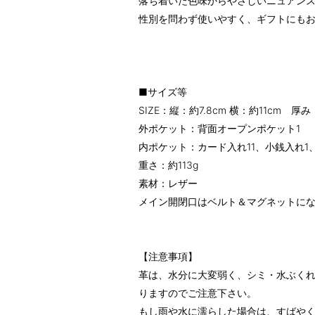
落ち着いた色味からやさしいニュアン
性別を問わず使いやすく、ギフトにも
■サイズ等
SIZE：縦：約7.8cm 横：約11cm 厚み
外ポケット：背面オープンポケット1
内ポケット：カード入れ11、小銭入れ1
重さ：約113g
素材：レザー
メイン開閉口はベルト＆マグネットに
【注意事項】
革は、水分に大変弱く、シミ・水ぶく
りますのでご注意下さい。
もし雨や水に濡らした場合は、すばや