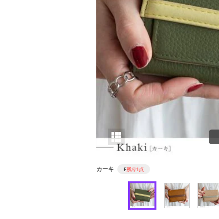
カーキ
F
残り1点