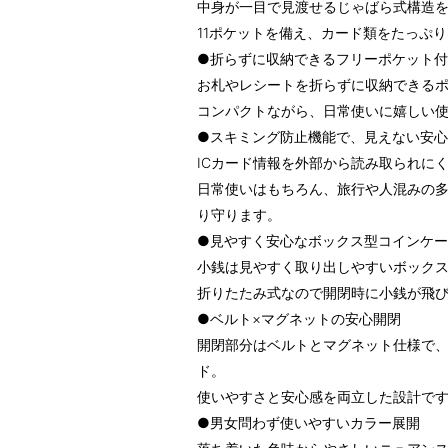
中身が一目で見渡せるじゃばら式構造
11ポケットを備え、カード類をたっぷ
●折らずに収納できるフリーポケット
お札やレシートを折らずに収納できる
コンパクトながら、日常使いに嬉しい
●スキミング防止機能で、見えない安
ICカード情報を外部から読み取られに
日常使いはもちろん、旅行や人混みの
り守ります。
●見やすく安心なボックス型コインケ
小銭は見やすく取り出しやすいボック
折りたたみ式なので開閉時に小銭が飛
●ベルト×マグネットの安心開閉
開閉部分はベルトとマグネット仕様で
ド。
使いやすさと安心感を両立した設計で
●男女問わず使いやすいカラー展開