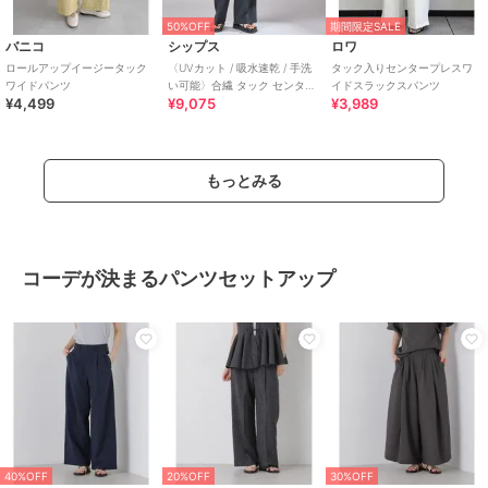
50%OFF
期間限定SALE
バニコ
シップス
ロワ
ロールアップイージータック
〈UVカット / 吸水速乾 / 手洗
タック入りセンタープレスワ
ワイドパンツ
い可能〉合繊 タック センター
イドスラックスパンツ
¥4,499
¥9,075
¥3,989
プレス パンツ
もっとみる
コーデが決まるパンツセットアップ
40%OFF
20%OFF
30%OFF