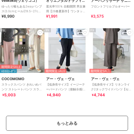
velikoko(ヴェリココ）
オリエンタルトラフィック
アーバンリサーチ サニーレーベル
ゆったり幅もある2wayパンプ
遮光率100％ 自動開閉 男女兼
フロントフリルプルオーバー
ス(3.0cmヒール)[19.5~27cm]
用【26春夏新作】ワンタッチ
¥6,990
¥1,991
¥3,575
ラクチンきれいシューズ
晴雨兼用 折りたたみ傘 /G-
0601
PR
PR
PR
期間限定SALE
期間限定SALE
期間限定SALE
¥888ｸｰﾎﾟﾝ
COCOMOMO
アー・ヴェ・ヴェ
アー・ヴェ・ヴェ
スラックスパンツ きれいめパ
【低身長サイズ】イージーテ
【低身長サイズ】リネンライ
ンツ ストレートパンツ スラッ
ーパードパンツ［接触冷感/速
ク2タックワイドパンツ【セッ
クス レディース ワイドパンツ
乾/UVカット/イージーケア］
トアップ対応/接触冷感/UVカ
5,003
4,940
4,744
¥
¥
¥
ット/アンチピリ
もっとみる