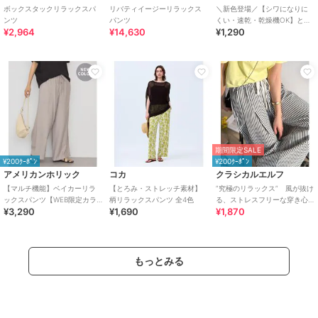
ボックスタックリラックスパ
リバティイージーリラックス
＼新色登場／【シワになりに
ンツ
パンツ
くい・速乾・乾燥機OK】とろ
¥2,964
¥14,630
¥1,290
みリブリラックスパンツ 全4色
期間限定SALE
¥200ｸｰﾎﾟﾝ
¥200ｸｰﾎﾟﾝ
アメリカンホリック
コカ
クラシカルエルフ
【マルチ機能】ベイカーリラ
【とろみ・ストレッチ素材】
”究極のリラックス” 風が抜け
ックスパンツ【WEB限定カラ
柄リラックスパンツ 全4色
る、ストレスフリーな穿き心
¥3,290
¥1,690
¥1,870
ー有り】
地。サッカー素材タックワイ
ドカーブパンツ
もっとみる