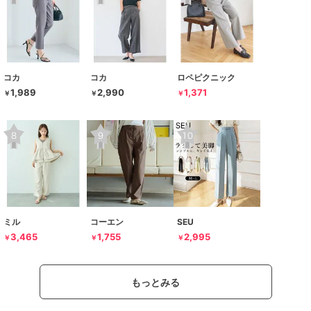
コカ
コカ
ロペピクニック
1,989
2,990
1,371
￥
￥
￥
ミル
コーエン
SEU
3,465
1,755
2,995
￥
￥
￥
もっとみる