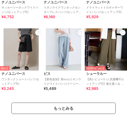
ナノユニバース
ナノユニバース
ナノユニバース
サッカーツータックワイドパ
リネンライクワンタックセン
ドライマットトロギャザーワ
ンツ(セットアップ可)
タープレスパンツ(セットアッ
イドパンツ(セットアップ可)
¥4,752
¥6,160
¥5,929
プ可)
SALE
期間限定SALE
ナノユニバース
ビス
シューラルー
ワンタックショートパンツ(セ
【新色追加】美easyリネンラ
【高レビューS-LL洗濯機可セ
ットアップ可)
イクワイドパンツ/イージーケ
ットアップ可】着丈選べる 軽
¥3,245
¥5,489
¥2,985
ア・接触冷感・セットアップ
凛(かろりん) ひんやりフラップ
対応
イージーパンツ
もっとみる