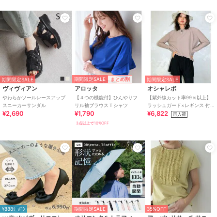
期間限定SALE
まとめ割
期間限定SALE
期間限定SALE
ヴィヴィアン
アロッタ
オシャレボ
やわらかソールレースアップ
【４つの機能付】ひんやりフ
【紫外線カット率99％以上】
スニーカーサンダル
リル袖ブラウスＴシャツ
ラッシュガード×レギンス 付
¥2,690
¥1,790
¥6,822
き タンキニ
再入荷
3点以上で10%OFF
¥888ｸｰﾎﾟﾝ
期間限定SALE
35%OFF