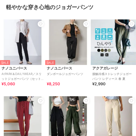
軽やかな穿き心地のジョガーパンツ
SALE
SALE
ナノユニバース
ナノユニバース
アクアガレージ
AtPARK＆DAILYWEAR／スリ
ダンボールジョガーパンツ
接触冷感ストレッチジョガー
ットジョガーパンツ（セット
パンツ レディース 春 夏
¥5,060
¥8,250
¥2,990
アップ可）