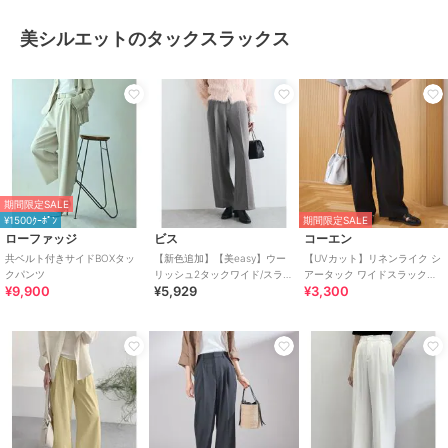
美シルエットのタックスラックス
期間限定SALE
¥1500ｸｰﾎﾟﾝ
期間限定SALE
ローファッジ
ビス
コーエン
共ベルト付きサイドBOXタッ
【新色追加】【美easy】ウー
【UVカット】リネンライク シ
クパンツ
リッシュ2タックワイド/スラッ
アータック ワイドスラックス
¥9,900
¥5,929
¥3,300
クスパンツ【洗える】
（インフルエンサー紹介アイ
テム）