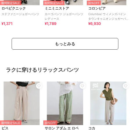
期間限定SALE
期間限定SALE
30%OFF
ロペピクニック
ミニミニストア
コロンビア
ステファニージョガーパンツ
カーゴパンツ ジョガーパンツ
Columbia/ ウィメンズパイン
レディース
タウンキャニオンジョガーパ
¥1,371
¥1,789
¥6,930
ンツ /コロンビア
もっとみる
ラクに穿けるリラックスパンツ
期間限定SALE
30%OFF
ビス
サロン アダム エ ロペ
コカ