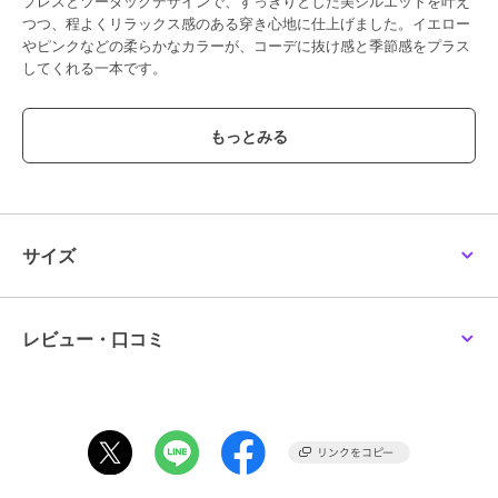
プレスとツータックデザインで、すっきりとした美シルエットを叶え
つつ、程よくリラックス感のある穿き心地に仕上げました。イエロー
やピンクなどの柔らかなカラーが、コーデに抜け感と季節感をプラス
してくれる一本です。
■FABRIC
さらりとした肌触りのポリエステル素材を使用。軽やかでシワになり
にくく、デイリー使いしやすいのも嬉しいポイントです。ロングシー
ズン快適に着用いただけます。
■COORDINATE
シンプルなTシャツやコンパクトなトップスを合わせた、バランスの
サイズ
良い着こなしがおすすめ。シャツやジャケットを羽織れば、きちんと
感のある大人カジュアルスタイルにも◎カラーを主役にした、春らし
いスタイリングを楽しんでいただけます。
レビュー・口コミ
…………………
透け感：なし（気になられる方は同系色のペチコートの着用をお勧め
します）
裏地：なし
洗濯方法：クリーニングネットをご使用ください
…………………