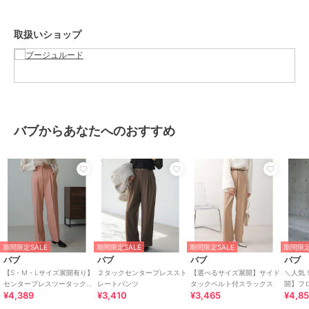
★商品のお気に入り登録
登録すると、完売しても再入荷時に通知を受け取ることができます。
取扱いショップ
ほかにもお得な特典があるかもしれません♪
★ブランドのお気に入り登録
新商品や再入荷などの情報を受け取ることができますので、是非ご登
録ください♪
★Bab公式Instagramアカウント【bab.showroom】で最新情報をチ
バブからあなたへのおすすめ
ェック！
※撮影環境により、多少実際のカラーと異なる場合がございます。ま
た、携帯やスマートフォン、パソコンなどの画面上と実物では多少色
が異なって見える場合がございます。ご了承下さいませ。
※画像の商品はサンプルのため、実際の商品と若干仕様が異なる場合
がございます。
期間限定SALE
期間限定SALE
期間限定SALE
期間限定
※濃色品は、過度な摩擦や濡れた状態での摩擦により、色落ち・色移
バブ
バブ
バブ
バブ
りをする恐れがあります。
【S・M・Lサイズ展開有り】
２タックセンタープレススト
【選べるサイズ展開】サイド
＼人気
センタープレスツータックス
レートパンツ
タックベルト付スラックス
開】フ
¥4,389
¥3,410
¥3,465
¥4,85
ラックス
ャーリ
※この商品は、素材の特性上、洗濯の際に多少の伸びや縮みが生じる