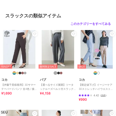
恐れがあります。洗濯後は形を整えてから干してください。
※その他お取り扱いに関しましては、商品に付属のアテンションタグ
スラックスの類似アイテム
をご覧ください。
このカテゴリーをすべてみる
期間限定セール開催中
ブランド
バブ
ショップ
ブージュルード
商品カテゴリ
パンツ
／
スラックス
15%OFF
期間限定SALE
SALE
性別タイプ
レディース
パンツ
／
スラックス
コカ
バブ
コカ
レディース
【伊藤千晃様着用】3Dサマー
【選べるサイズ展開】ツータ
【限定値下げ】イージーケア
パンツ
／
スラックス
テーパードパンツ 全4色 / 接触
ックルーズベルト付スラック
3Dストレッチハイウエストパ
¥1,690
¥4,158
冷感・シワになりにくい
スパンツ
ンツ
カラー
ＹＥＬＬＯＷ、ＭＯＣＨＡ、ＰＩ
4.42
（
35件
）
¥990
ＮＫ
サイズ
Ｓ,Ｍ
素材
ポリエステル100%