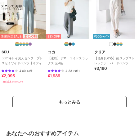
商品のお取り扱い方法
特徴
パンツ
ポリエステル素材
/
無地
/
洗え
る
/
ルーズストレート
/
ワイ
ド・バギー
/
ストレートパンツ
/
期間限定SALE
まとめ割
33%OFF
¥500ｸｰﾎﾟﾝ
ライフスタイル
/
パーティー・結
婚式・二次会
/
セレモニー・入学
SEU
コカ
クリア
式・卒業式
360°キレイ見えセンタープレ
【速乾】サマーワイドスラッ
【低身長対応】前ジップスト
スセミワイドパンツ【オフィ
クス 全4色
レッチテーパードパンツ
スラックス
¥3,190
スカジュアル】【きれいめカ
4.00
4.33
（
3件
）
（
6件
）
ジュアル】
ポリエステル素材
/
無地
/
洗え
¥2,995
¥1,989
る
/
ルーズストレート
/
ワイ
3点以上で10%OFF
ド・バギー
/
ストレートパンツ
/
ライフスタイル
/
パーティー・結
婚式・二次会
/
セレモニー・入学
もっとみる
式・卒業式
原産国
中国
あなたへのおすすめアイテム