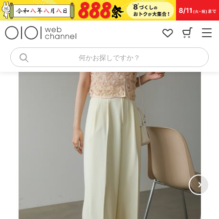
コ
ン
テ
ン
ツ
へ
何かお探しですか？
ス
キ
ッ
プ