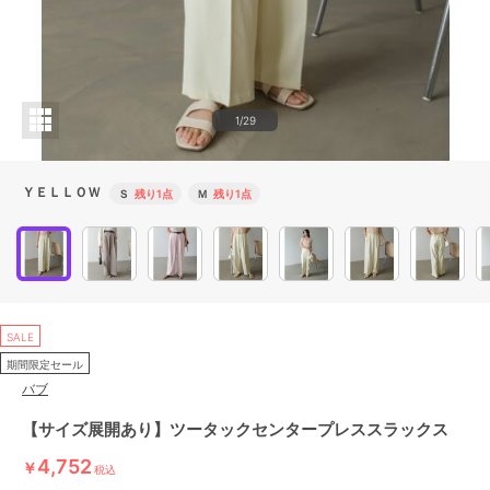
1/29
ＹＥＬＬＯＷ
Ｓ
残り1点
Ｍ
残り1点
SALE
期間限定セール
バブ
【サイズ展開あり】ツータックセンタープレススラックス
4,752
￥
税込