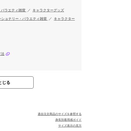
・バラエティ雑貨
／
キャラクターグッズ
ーショナリー・バラエティ雑貨
／
キャラクター
方法
とじる
過去注文商品のサイズを参照する
身長別着用感ガイド
サイズ表示の見方