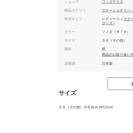
ショップ
ワンズテラス
商品カテゴリ
ステーショナリー
性別タイプ
レディース
(
ステ
グッズ
)
カラー
ソノタ（８７９）
サイズ
９９（その他）
素材
紙
商品のお取り扱い
原産国
日本製
サイズ
９９（その他）:H:8.9cm W:5.5cm