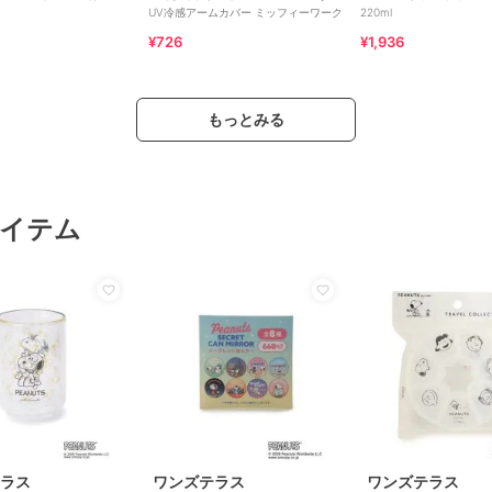
UV冷感アームカバー ミッフィーワーク
220ml
¥726
¥1,936
もっとみる
イテム
ラス
ワンズテラス
ワンズテラス