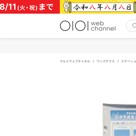
コ
ン
テ
ン
ツ
へ
ス
キ
ッ
プ
マルイウェブチャネル
/
ワンズテラス
/
ステーシ