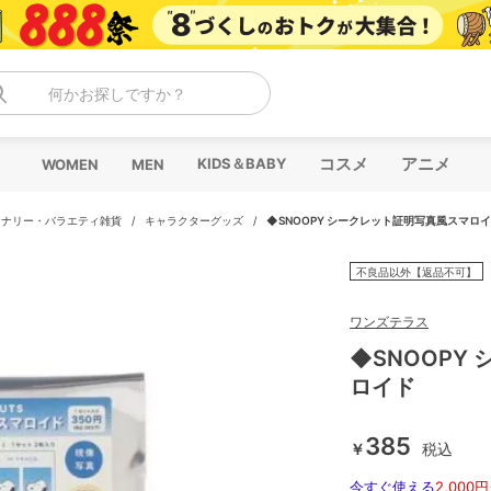
何かお探しですか？
コスメ
アニメ
KIDS＆BABY
WOMEN
MEN
ョナリー・バラエティ雑貨
/
キャラクターグッズ
/
◆SNOOPY シークレット証明写真風スマロ
不良品以外【返品不可】
ワンズテラス
◆SNOOPY
ロイド
385
￥
税込
今すぐ使える
2,000円