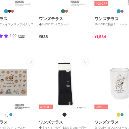
40%OFF
ラス
ワンズテラス
ワンズテラス
Y フェイスクリップ付きサラ
◆SNOOPY ペアシール
SNOOPY 刺繍ミニトート
5.00
（
2件
）
¥638
¥1,584
40%OFF
20%OFF
ラス
ワンズテラス
ワンズテラス
 メモパッド シール付
◆【ひんやりUV】Dick Bruna miffy
SNOOPY ダブルウォー