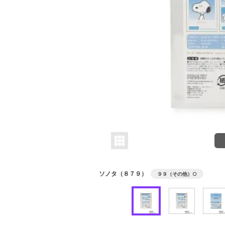
ソノタ（８７９）
９９（その他）
○