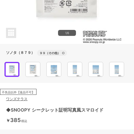
1/6
ソノタ（８７９）
９９（その他）
○
不良品以外【返品不可】
ワンズテラス
◆SNOOPY シークレット証明写真風スマロイド
385
￥
税込