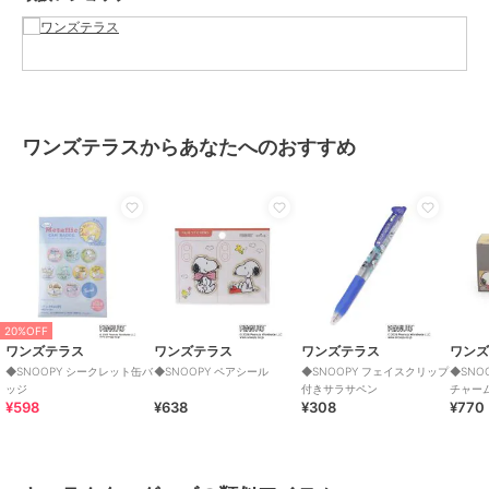
ショップ
ワンズテラス
商品カテゴリ
ステーショナリー・バラエティ雑
貨
／
キャラクターグッズ
性別タイプ
レディース
ステーショナリー・バラエティ雑
貨
／
キャラクターグッズ
ワンズテラスからあなたへのおすすめ
カラー
ソノタ（８７９）
サイズ
９９（その他）
素材
紙
商品のお取り扱い方法
原産国
日本製
20%OFF
ワンズテラス
ワンズテラス
ワンズテラス
ワン
◆SNOOPY シークレット缶バ
◆SNOOPY ペアシール
◆SNOOPY フェイスクリップ
◆SNO
ッジ
付きサラサペン
チャー
¥598
¥638
¥308
¥770