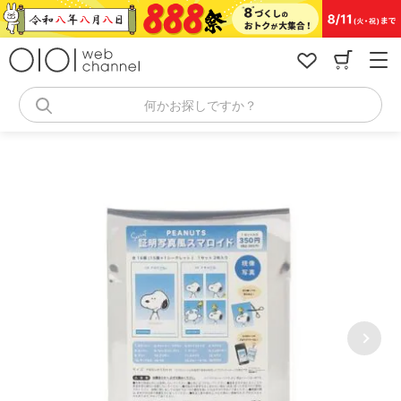
コ
ン
テ
ン
ツ
へ
何かお探しですか？
ス
キ
ッ
プ