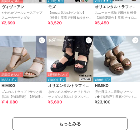
期間限定SALE
¥500ｸｰﾎﾟﾝ
¥1000ｸｰﾎﾟﾝ
ヴィヴィアン
モズ
オリエンタルトラフィック
やわらかソールレースアップ
【moz人気No.1サンダル】
スニーカー感覚で履ける 軽量
スニーカーサンダル
〔軽量〕厚底で美脚＆歩きや
【26春夏新作】厚底 ナイロン
¥2,690
¥3,520
¥5,450
すい！疲れにくいフィット感
スポーツサンダル /OT3232
のスポーツサンダル
期間限定SALE
期間限定SALE
¥888ｸｰﾎﾟﾝ
¥1000ｸｰﾎﾟﾝ
¥888ｸｰﾎﾟﾝ
HIMIKO
オリエンタルトラフィック
HIMIKO
ゴムのストラップでサッと着
きれいめスポサン オリトラの
見た目以上に軽量なソール
脱OK【WEB限定】【卑弥呼
サンダル人気No.1 ダブルベル
♪◆【卑弥呼】厚底パデットサ
¥14,080
¥5,600
¥23,100
26SS】ゴムストラップサンダ
ト スポーツサンダル /42207
ンダル/661201
ル/661250
もっとみる