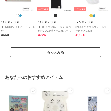
40%OFF
20%OFF
ワンズテラス
ワンズテラス
ワンズテラス
◆SNOOPY メモパッド シール
◆【ひんやりUV】Dick Bruna
SNOOPY ダブルウォールフリ
付
miffy UV冷感アームカバー ミ
ーカップ 220ml
¥660
¥726
¥1,936
ッフィーワーク
もっとみる
あなたへのおすすめアイテム