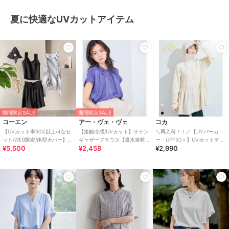
夏に快適なUVカットアイテム
期間限定SALE
期間限定SALE
コーエン
アー・ヴェ・ヴェ
コカ
【UVカット率90%以上/4点セ
【接触冷感/UVカット】サテン
＼再入荷！！／【UVパーカ
ット/WEB限定/体型カバー】シ
ギャザーブラウス【吸水速乾/
ー・UPF50＋】UVカットティ
¥5,500
¥2,458
¥2,990
ュシュ付きアソートスイムウ
イージーケア】
アードパーカー 全4色
エア（イン