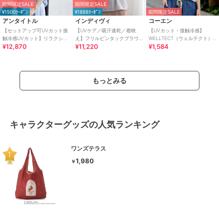
期間限定SALE
期間限定SALE
¥1500ｸｰﾎﾟﾝ
¥1888ｸｰﾎﾟﾝ
期間限定SALE
アンタイトル
インディヴィ
コーエン
【セットアップ可UVカット接
【UVケア／吸汗速乾／着映
【UVカット・接触冷感】
触冷感UVカット】リラクシー
え】フリルピンタックブラウ
WELLTECT（ウェルテクト）
¥12,870
¥11,220
¥1,584
キーVネックブラウス
ス
USAコットン フレアスリーブ
Tシャツ（イ
もっとみる
キャラクターグッズの人気ランキング
ワンズテラス
1,980
￥