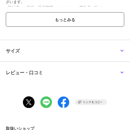
ざいます。
※開封済みの商品は返品不可となります。（不良品を除く）
＊＊＊＊＊＊＊＊＊＊＊＊＊＊＊＊＊＊＊＊＊＊＊＊＊＊＊＊
気になるアイテムはお気に入り登録がおすすめ！
商品ページにある『ハートマーク』をクリックして簡単に追加できま
す。
サイズ
値下げ情報や在庫状況など新着情報をメルマガにてお知らせ！
マイページからお気に入りアイテムの一覧もチェックできます！
＊＊＊＊＊＊＊＊＊＊＊＊＊＊＊＊＊＊＊＊＊＊＊＊＊＊＊＊
レビュー・口コミ
※照明の関係により、実際よりも色味が違って見える場合がありま
す。また、パソコン・スマートフォンなどの環境により、若干製品と
画像のカラーが異なる場合もございます。
この商品は、不良品のみ返品を承ります
ブランド
ワンズテラス
取扱いショップ