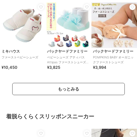
ミキハウス
バックヤードファミリー
バックヤードファミリー
ファーストベビーシューズ
ベビーシューズ アティパス
POMPKINS BABY オーガニッ
Attipas ファーストシューズ
クファーストシューズ
¥10,450
¥3,825
¥3,994
トレーニングシューズ コサー
ジュ ボ
もっとみる
着脱らくらくスリッポンスニーカー