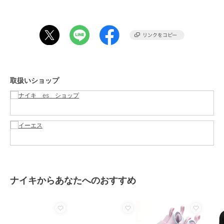
し、キッズのアクティブな動きに耐えられるシューズに仕上げまし
た。ミッドソールの柔らか
く弾力性のあるフォームが、足を踏み出すたびにクッション性を発揮
します。
期間限定セール開催中
取扱いショップ
ブランド
ナイキ
ショップ
ナイキ es ショップ
／
イーエ
ス
商品カテゴリ
ベビーシューズ
／
ファーストシ
ューズ
性別タイプ
ボーイズ
ベビーシューズ
／
ファーストシ
ューズ
ガールズ
ナイキからあなたへのおすすめ
ベビーシューズ
／
ファーストシ
ューズ
カラー
100