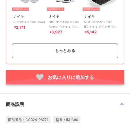
期間限定SALE
期間限定SALE
期間限定SALE
ナイキ
ナイキ
ナイキ
NIKE/ナイキ/Nike Kawa
NIKE/ナイキ/Nike Flex
NIKE DYNAMO FREE
Runner 4/ナイキ フレッ
BT/ ナイキ ダイナモ フ
2,711
¥
クス ランナー 4
リー/ベビー/スリッポン
3,927
5,142
¥
¥
もっとみる
お気に入りに追加する
期間限定SALE
期間限定SALE
期間限定SALE
ナイキ
ナイキ
ナイキ
NIKE/ナイキ/Nike
NIKE DYNAMO FREE
NIKE/ナイキ/NIKE FLEX
Sunray Protect 4
BT/ ナイキ ダイナモ フ
PLUS 2 NN PS/フレック
リー/ベビー/スリッポン
スプラス 2 PS
4,207
4,356
5,610
¥
¥
¥
商品説明
商品番号：CG024-08771
型番：IM1380