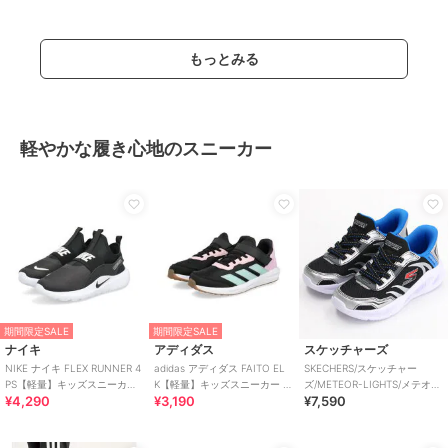
もっとみる
軽やかな履き心地のスニーカー
期間限定SALE
期間限定SALE
ナイキ
アディダス
スケッチャーズ
NIKE ナイキ FLEX RUNNER 4
adidas アディダス FAITO EL
SKECHERS/スケッチャー
PS【軽量】キッズスニーカー
K【軽量】キッズスニーカー 運
ズ/METEOR-LIGHTS/メテオラ
¥4,290
¥3,190
¥7,590
スリッポン 子供靴
動会 子供靴 ストラップ
イツ/SLIP-INS