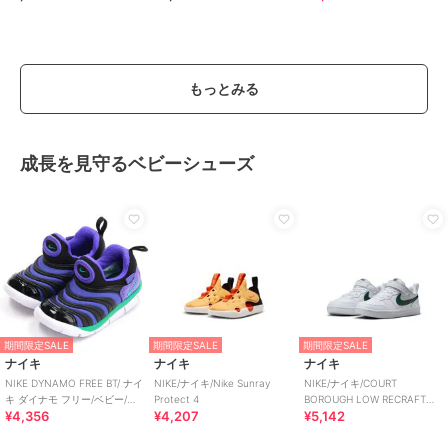
もっとみる
成長を見守るベビーシューズ
期間限定SALE
期間限定SALE
期間限定SALE
ナイキ
ナイキ
ナイキ
NIKE DYNAMO FREE BT/ ナイ
NIKE/ナイキ/Nike Sunray
NIKE/ナイキ/COURT
キ ダイナモ フリー/ベビー/ス
Protect 4
BOROUGH LOW RECRAFT
¥4,356
¥4,207
¥5,142
リッポン
BPV