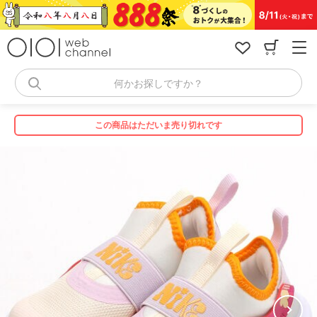
コ
ン
テ
ン
ツ
へ
何かお探しですか？
ス
キ
ッ
この商品はただいま売り切れです
プ