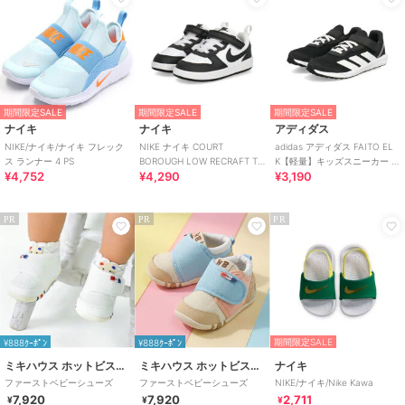
期間限定SALE
期間限定SALE
期間限定SALE
ナイキ
ナイキ
アディダス
NIKE/ナイキ/ナイキ フレック
NIKE ナイキ COURT
adidas アディダス FAITO EL
ス ランナー 4 PS
BOROUGH LOW RECRAFT TD
K【軽量】キッズスニーカー 運
¥4,752
¥4,290
¥3,190
べビースニーカー 子供靴
動会
PR
PR
PR
期間限定SALE
¥888ｸｰﾎﾟﾝ
¥888ｸｰﾎﾟﾝ
ミキハウス ホットビスケッツ
ミキハウス ホットビスケッツ
ナイキ
ファーストベビーシューズ
ファーストベビーシューズ
NIKE/ナイキ/Nike Kawa
7,920
7,920
2,711
¥
¥
¥