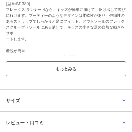
[型番:IM1380]
フレックス ランナー 4なら、キッズが簡単に履けて、駆け出して遊び
に行けます。ブーティーのようなデザインは柔軟性があり、伸縮性の
期間限定SALE
あるストラップでしっかりと足にフィット。アウトソールのフレック
ナイキ
スグルーブ（ソールにある溝）で、キッズの小さな足の自然な動きを
NIKE/ナイキ/COURT
サポ
BOROUGH LOW
RECRAFT BPV
ートします。
5,142
¥
着脱が簡単
ヒールとシュータンのプルタブが伸縮性のあるインナースリーブと連
動し、キッズでも簡単に履けるデザイン。伸縮性のあるストラップで
足の甲とかかとをサポートし、ぴったりとした快適なフィット感を実
現します。
遊び場を選ばないシューズ
アウトソールのフレックスグルーブ（ソールにある溝）が柔軟性を発
揮し、常に自然な履き心地を提供。多方向へのトラクションが、かか
サイズ
とを包み込む丈夫なフォームと連動。方向転換の際に優れたグリップ
と安定性を発揮します。
優れた耐久性と快適なサポート
レビュー・口コミ
トゥボックスを強化するとともに、耐久性の高い素材を全体に使用