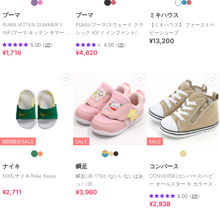
プーマ
プーマ
ミキハウス
PUMA KITTEN SUMMER V
PUMA/プーマ/スウェード クラ
【ミキハウス】 ファーストベ
INF/プーマ キッテン サマー V
シック XXI V インファント/ベ
ビーシューズ
¥13,200
インファント
ビー
5.00
4.00
（
1件
）
（
1件
）
¥1,716
¥4,620
期間限定SALE
SALE
SALE
ナイキ
瞬足
コンバース
NIKE/ナイキ/Nike Kawa
瞬足/JB-179/いないいないばあ
CONVERSE/コンバース/ベビ
っ！/3E
ー オールスター Ｎ カラーズ
¥2,711
¥3,960
Ｚ
5.00
（
5件
）
¥2,838