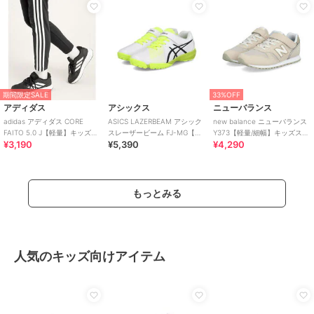
期間限定SALE
33%OFF
アディダス
アシックス
ニューバランス
adidas アディダス CORE
ASICS LAZERBEAM アシック
new balance ニューバランス
FAITO 5.0 J【軽量】キッズス
スレーザービーム FJ-MG【軽
Y373【軽量/細幅】キッズスニ
¥3,190
¥5,390
¥4,290
ニーカー ヒモ靴
量】サッカーテイストモデル
ーカー 子供靴
もっとみる
人気のキッズ向けアイテム