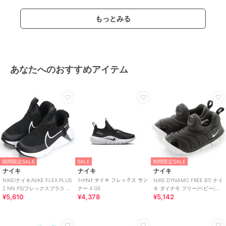
もっとみる
あなたへのおすすめアイテム
期間限定SALE
SALE
期間限定SALE
ナイキ
ナイキ
ナイキ
NIKE/ナイキ/NIKE FLEX PLUS
ﾌｯﾄｳｪｱ ナイキ フレックス ラン
NIKE DYNAMO FREE BT/ ナイ
2 NN PS/フレックスプラス 2
ナー 4 GS
キ ダイナモ フリー/ベビー/ス
¥5,610
¥4,378
¥5,142
PS
リッポン