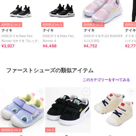
サイズ
13.0,14.0,15.0,16.0
特徴
ベビーシューズ
ライフスタイル
期間限定SALE
期間限定SALE
期間限定SALE
期間限定
ファーストシューズ
ナイキ
ナイキ
ナイキ
ナイ
NIKE/ナイキ/Nike Flex
NIKE/ナイキ/Nike Flex
NIKE/ナイキ/FLEX RUNNER
ナイキ
ライフスタイル
Runner 4/ナイキ フレックス
Runner 4
4 LILS (PS)
ハイド
¥3,927
¥4,488
¥4,752
¥2,7
ランナー 4
ファーストシューズの類似アイテム
このカテゴリーをすべてみる
期間限定SALE
SALE