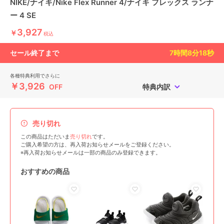
NIKE/ナイキ/Nike Flex Runner 4/ナイキ フレックス ランナ
ー 4 SE
3,927
￥
税込
セール終了まで
7
時間
8
分
17
秒
各種特典利用でさらに
￥3,926
OFF
特典内訳
売り切れ
この商品はただいま
売り切れ
です。
ご購入希望の方は、再入荷お知らせメールをご登録ください。
※再入荷お知らせメールは一部の商品のみ登録できます。
おすすめの商品