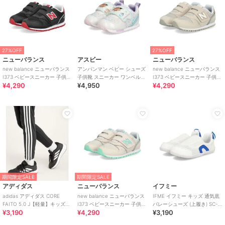
27%OFF
27%OFF
ニューバランス
アスビー
ニューバランス
new balance ニューバランス
アンパンマン ベビー シューズ
new balance ニューバランス
I373 ベビースニーカー 子供靴
子供靴 スニーカー ワンベルト
I373 ベビースニーカー 子供靴
¥4,290
¥4,950
¥4,290
ワンベルト
AP B62
ワンベルト
期間限定SALE
期間限定SALE
アディダス
ニューバランス
イフミー
adidas アディダス CORE
new balance ニューバランス
IFME イフミー キッズ 通気底
FAITO 5.0 J【軽量】キッズス
I373 ベビースニーカー 子供靴
バレーシューズ (上履き) SC-
¥3,190
¥4,290
¥3,190
ニーカー ヒモ靴
ワンベルト
0002