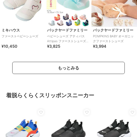
ミキハウス
バックヤードファミリー
バックヤードファミリー
ファーストベビーシューズ
ベビーシューズ アティパス
POMPKINS BABY オーガニッ
Attipas ファーストシューズ
クファーストシューズ
¥10,450
¥3,825
¥3,994
トレーニングシューズ コサー
ジュ ボ
もっとみる
着脱らくらくスリッポンスニーカー