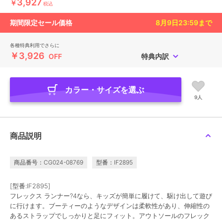
3,927
￥
税込
期間限定セール価格
8月9日23:59
まで
各種特典利用でさらに
￥3,926
OFF
特典内訳
カラー・サイズを選ぶ
9人
商品説明
商品番号：CG024-08769
型番：IF2895
[型番:IF2895]
フレックス ランナー?4なら、キッズが簡単に履けて、駆け出して遊び
に行けます。ブーティーのようなデザインは柔軟性があり、伸縮性の
あるストラップでしっかりと足にフィット。アウトソールのフレック