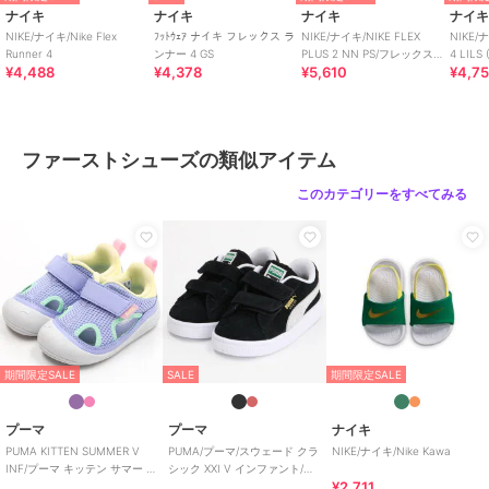
ナイキ
ナイキ
ナイキ
ナイ
NIKE/ナイキ/Nike Flex
ﾌｯﾄｳｪｱ ナイキ フレックス ラ
NIKE/ナイキ/NIKE FLEX
NIKE/
Runner 4
ンナー 4 GS
PLUS 2 NN PS/フレックスプ
4 LILS 
¥4,488
¥4,378
¥5,610
¥4,7
ラス 2 PS
ファーストシューズの類似アイテム
このカテゴリーをすべてみる
期間限定SALE
SALE
期間限定SALE
プーマ
プーマ
ナイキ
PUMA KITTEN SUMMER V
PUMA/プーマ/スウェード クラ
NIKE/ナイキ/Nike Kawa
INF/プーマ キッテン サマー V
シック XXI V インファント/ベ
¥2,711
インファント
ビー