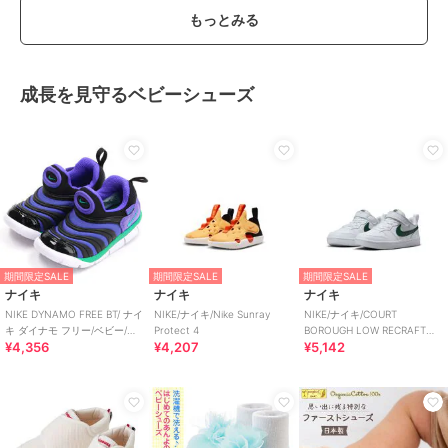
もっとみる
成長を見守るベビーシューズ
期間限定SALE
期間限定SALE
期間限定SALE
ナイキ
ナイキ
ナイキ
NIKE DYNAMO FREE BT/ ナイ
NIKE/ナイキ/Nike Sunray
NIKE/ナイキ/COURT
キ ダイナモ フリー/ベビー/ス
Protect 4
BOROUGH LOW RECRAFT
¥4,356
¥4,207
¥5,142
リッポン
BPV