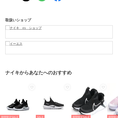
ューズ
性別タイプ
ボーイズ
ベビーシューズ
／
ファーストシ
取扱いショップ
ューズ
ガールズ
ベビーシューズ
／
ファーストシ
ューズ
カラー
002、007
サイズ
13.0,14.0,15.0,16.0
素材
甲材：合成繊維＋合成皮革＋合成
樹脂 底材：合成底
ナイキからあなたへのおすすめ
商品のお取り扱い方法
お手入れ
－
特徴
ベビーシューズ
ライフスタイル
ファーストシューズ
ライフスタイル
期間限定SALE
SALE
期間限定SALE
期間限定