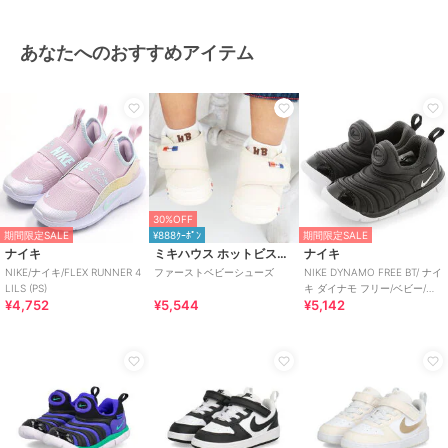
あなたへのおすすめアイテム
30%OFF
期間限定SALE
¥888ｸｰﾎﾟﾝ
期間限定SALE
ナイキ
ミキハウス ホットビスケッツ
ナイキ
NIKE/ナイキ/FLEX RUNNER 4
ファーストベビーシューズ
NIKE DYNAMO FREE BT/ ナイ
LILS (PS)
キ ダイナモ フリー/ベビー/ス
¥4,752
¥5,544
¥5,142
リッポン