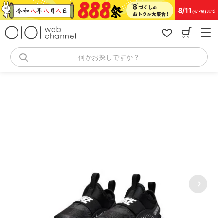
コ
ン
テ
ン
ツ
へ
何かお探しですか？
ス
キ
ッ
プ