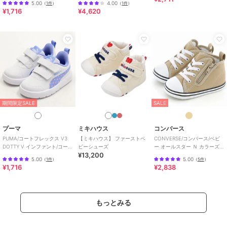
5.00
4.00
（
1件
）
（
1件
）
¥1,716
¥4,620
期間限定SALE
SALE
プーマ
ミキハウス
コンバース
PUMA/コートフレックス V3
【ミキハウス】 ファーストベ
CONVERSE/コンバース/ベビ
DOTTY V インファント/コート
ビーシューズ
ー オールスター Ｎ カラーズ
¥13,200
フレックス V3 ドッティ
Ｚ
5.00
5.00
（
1件
）
（
5件
）
¥1,716
¥2,838
もっとみる