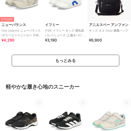
27%OFF
ニューバランス
イフミー
アニエスベー アンファン
new balance ニューバランス
IFME イフミー キッズ 通気底
キッズ ロゴ 2way 通園バッグ
I373 ベビースニーカー 子供靴
バレーシューズ (上履き) SC-
¥4,290
¥3,190
¥9,900
ワンベルト
0002
もっとみる
軽やかな履き心地のスニーカー