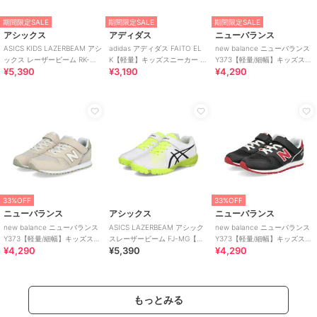
期間限定SALE
期間限定SALE
期間限定SALE
アシックス
アディダス
ニューバランス
ASICS KIDS LAZERBEAM アシ
adidas アディダス FAITO EL
new balance ニューバランス
ックス レーザービーム RK-
K【軽量】キッズスニーカー 運
Y373【軽量/細幅】キッズスニ
¥5,390
¥3,190
¥4,290
MG【軽量】
動会
ーカー 子供靴
33%OFF
33%OFF
ニューバランス
アシックス
ニューバランス
new balance ニューバランス
ASICS LAZERBEAM アシック
new balance ニューバランス
Y373【軽量/細幅】キッズスニ
スレーザービーム FJ-MG【軽
Y373【軽量/細幅】キッズスニ
¥4,290
¥5,390
¥4,290
ーカー 子供靴
量】サッカーテイストモデル
ーカー 子供靴
もっとみる