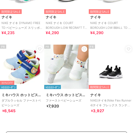
期間限定SALE
期間限定SALE
期間限定SALE
ナイキ
ナイキ
ナイキ
NIKE ナイキ DYNAMO FREE
NIKE ナイキ COURT
NIKE ナイキ COURT
TD ベビーシューズ スリッポン
BOROUGH LOW RECRAFT TD
BOROUGH LOW BBALL TD べ
¥4,235
¥4,290
¥4,290
(ダイナモフリーTD)
べビースニーカー 子供靴
ビースニーカー 子供靴
PR
PR
PR
30%OFF
期間限定SALE
¥888ｸｰﾎﾟﾝ
¥888ｸｰﾎﾟﾝ
ミキハウス ホットビスケッツ
ミキハウス ホットビスケッツ
ナイキ
ダブルラッセル ファーストベ
ファーストベビーシューズ
NIKE/ナイキ/Nike Flex Runner
ビーシューズ
4/ナイキ フレックス ランナー
7,920
¥
4
6,545
3,927
¥
¥