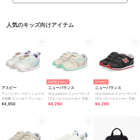
人気のキッズ向けアイテム
期間限定SALE
27%OFF
アスビー
ニューバランス
ニューバランス
アンパンマン ベビー シューズ
new balance ニューバランス
new balance ニューバランス
子供靴 スニーカー ワンベルト
I373 ベビースニーカー 子供靴
I373 ベビースニーカー 子供靴
¥4,950
¥4,290
¥4,290
AP B62
ワンベルト
ワンベルト