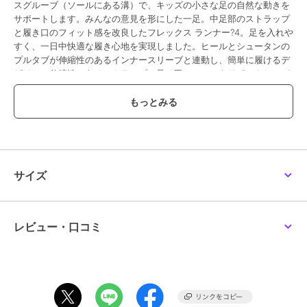
スグルーブ（ソールにある溝）で、キッズの小さな足の自然な動きを
サポートします。みんなの意見を形にした一足。中足部のストラップ
と履き口のフィット感を改良したフレックス ランナー?4。足を入れや
すく、一日中快適な履き心地を実現しました。ヒールとシュータンの
プルタブが伸縮性のあるインナースリーブと連動し、簡単に履けるデ
ザイン。伸縮性のあるストラップで足の甲とかかとをサポートし、ぴ
ったりとした快適なフィット感を実現します。アウトソールのフレッ
クスグルーブ（ソールにある溝）が柔軟性を発揮し、常に自然な履き
心地を提供。多方向へのトラクションが、かかとを包み込む丈夫なフ
ォームと連動。方向転換の際に優れたグリップと安定性を発揮しま
す。トゥボックスを強化するとともに、耐久性の高い素材を全体に使
用し、キッズのアクティブな動きに耐えられるシューズに仕上げまし
た。ミッドソールの柔らかく弾力性のあるフォームが、足を踏み出す
サイズ
たびにクッション性を発揮します。
期間限定セール開催中
レビュー・口コミ
ブランド
ナイキ
ショップ
ナイキ es ショップ
／
イーエ
ス
商品カテゴリ
ベビーシューズ
／
ファーストシ