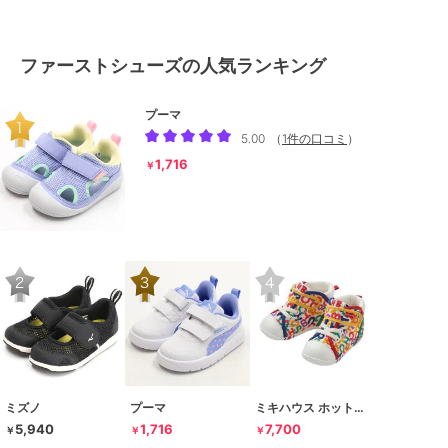
ファーストシューズの人気ランキング
プーマ
5.00
（
1件の口コミ
）
1,716
￥
ミズノ
プーマ
ミキハウス ホットビスケッツ
5,940
1,716
7,700
￥
￥
￥