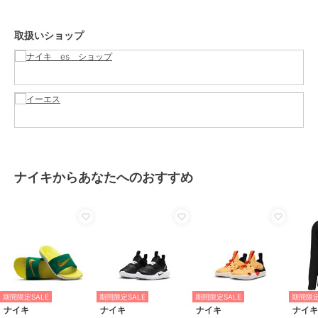
お手入れ
－
取扱いショップ
特徴
ベビーシューズ
ライフスタイル
ファーストシューズ
ライフスタイル
原産国
インドネシア製
ナイキからあなたへのおすすめ
期間限定SALE
期間限定SALE
期間限定SALE
期間限定
ナイキ
ナイキ
ナイキ
ナイ