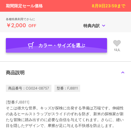
期間限定セール価格
8月9日23:59
まで
各種特典利用でさらに
￥2,000
OFF
特典内訳
カラー・サイズを選ぶ
12人
商品説明
商品番号：CG024-08757
型番：FJ8811
[型番:FJ8811]
そこは雄大な世界。キッズが探検に出発する準備は万端です。伸縮性
のあるヒールストラップがスライドのずれを防ぎ、新米の探検家が新
たな冒険に踏み出すのに必要な自信を与えてくれます。さらに、縫い
目を隠したデザインで、摩擦が足に与える不快感を防止します。