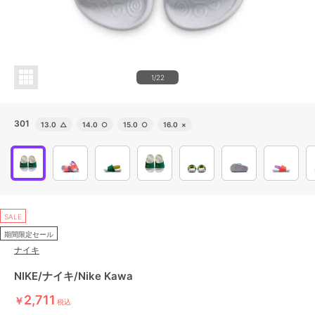
1/22
301
13.0
△
14.0
○
15.0
○
16.0
×
SALE
期間限定セール
ナイキ
NIKE/ナイキ/Nike Kawa
2,711
￥
税込