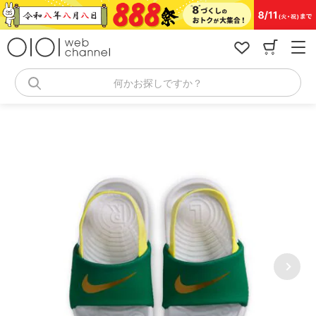
コ
ン
テ
ン
ツ
へ
何かお探しですか？
ス
キ
ッ
プ