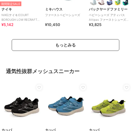
期間限定SALE
ナイキ
ミキハウス
バックヤードファミリー
NIKE/ナイキ/COURT
ファーストベビーシューズ
ベビーシューズ アティパス
BOROUGH LOW RECRAFT
Attipas ファーストシューズ
¥5,142
¥10,450
¥3,825
BPV
トレーニングシューズ コサー
ジュ ボ
もっとみる
通気性抜群メッシュスニーカー
カッパ
カッパ
カッパ