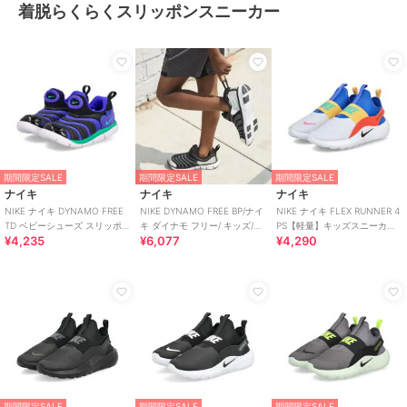
着脱らくらくスリッポンスニーカー
期間限定SALE
期間限定SALE
期間限定SALE
ナイキ
ナイキ
ナイキ
NIKE ナイキ DYNAMO FREE
NIKE DYNAMO FREE BP/ナイ
NIKE ナイキ FLEX RUNNER 4
TD ベビーシューズ スリッポン
キ ダイナモ フリー/ キッズ/ス
PS【軽量】キッズスニーカー
¥4,235
¥6,077
¥4,290
(ダイナモフリーTD)
リッポン
スリッポン 子供靴
期間限定SALE
期間限定SALE
期間限定SALE