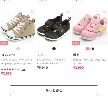
SALE
SALE
コンバース
ミズノ
瞬足
CONVERSE/コンバース/ベビ
MIZUNO/ミズノ/MIZUNO
瞬足/JB-179/いないいないばあ
ー オールスター Ｎ カラーズ
PLAMORE INFANT S
っ！/3E
¥5,940
¥3,960
Ｚ
5.00
（
5件
）
¥2,838
もっとみる