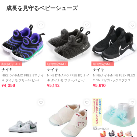
成長を見守るベビーシューズ
期間限定SALE
期間限定SALE
期間限定SALE
ナイキ
ナイキ
ナイキ
NIKE DYNAMO FREE BT/ ナイ
NIKE DYNAMO FREE BT/ ナイ
NIKE/ナイキ/NIKE FLEX PLUS
キ ダイナモ フリー/ベビー/ス
キ ダイナモ フリー/ベビー/ス
2 NN PS/フレックスプラス 2
¥4,356
¥5,142
¥5,610
リッポン
リッポン
PS