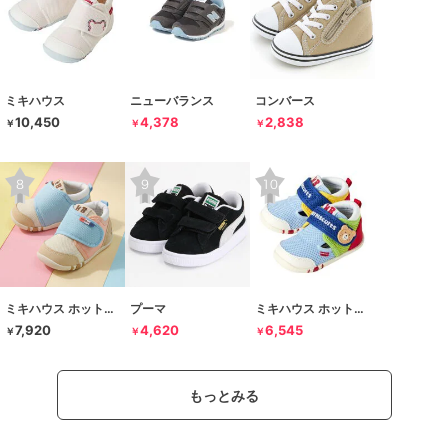
ミキハウス
ニューバランス
コンバース
10,450
4,378
2,838
￥
￥
￥
ミキハウス ホットビスケッツ
プーマ
ミキハウス ホットビスケッツ
7,920
4,620
6,545
￥
￥
￥
もっとみる