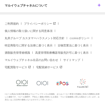
マルイウェブチャネルについて
ご利用規約
プライバシーポリシー
個人情報の取り扱いに関する同意条項
丸井グループ カスタマーハラスメント対応方針
cookieポリシー
特定商取引に関する法律に基づく表示
古物営業法に基づく表示
酒類販売管理者標識
高度管理医療機器等販売許可に基づく表示
マルイウェブチャネル出店のお問い合わせ
サイトマップ
宅配買取サービス
宅配収納サービス
※セール商品の比較対象価格はマルイウェブチャネル旧価格、またはメーカー希望小売価格に現在の消費税を加算
した価格です。※セール期間中、予告なく価格が変更となる場合・マルイ店舗価格と異なる場合がございます。お
支払いはご注文時の価格となりますのでご了承ください。