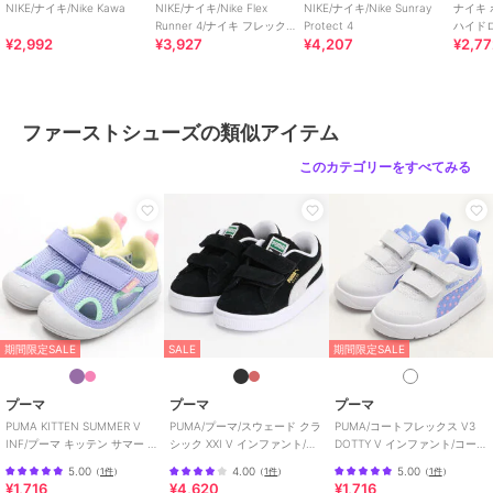
NIKE/ナイキ/Nike Kawa
NIKE/ナイキ/Nike Flex
NIKE/ナイキ/Nike Sunray
ナイキ
Runner 4/ナイキ フレックス
Protect 4
ハイド
¥2,992
¥3,927
¥4,207
¥2,7
ランナー 4
ファーストシューズの類似アイテム
このカテゴリーをすべてみる
期間限定SALE
SALE
期間限定SALE
プーマ
プーマ
プーマ
PUMA KITTEN SUMMER V
PUMA/プーマ/スウェード クラ
PUMA/コートフレックス V3
INF/プーマ キッテン サマー V
シック XXI V インファント/ベ
DOTTY V インファント/コート
インファント
ビー
フレックス V3 ドッティ
5.00
4.00
5.00
（
1件
）
（
1件
）
（
1件
）
¥1,716
¥4,620
¥1,716