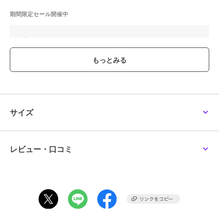
期間限定セール開催中
ブランド
ナイキ
ショップ
ナイキ es ショップ
／
イーエ
ス
商品カテゴリ
ベビーシューズ
／
ファーストシ
ューズ
性別タイプ
ボーイズ
サイズ
ベビーシューズ
／
ファーストシ
ューズ
ガールズ
ベビーシューズ
／
ファーストシ
レビュー・口コミ
ューズ
カラー
301、802
サイズ
13.0,14.0,15.0,16.0
素材
甲材：天然皮革＋合成繊維 底
材：合成底
商品のお取り扱い方法