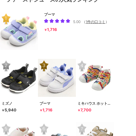
プーマ
5.00
（
1件の口コミ
）
1,716
￥
ミズノ
プーマ
ミキハウス ホットビスケッツ
5,940
1,716
7,700
￥
￥
￥