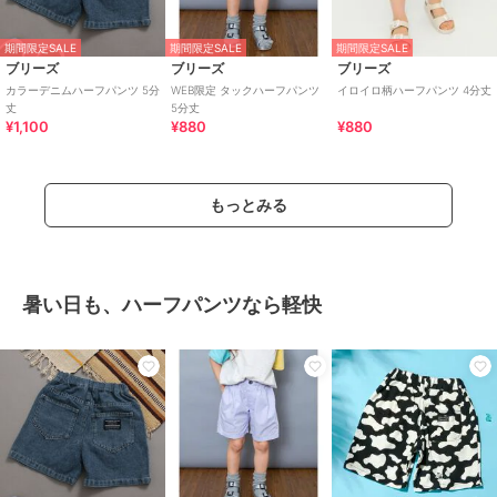
期間限定SALE
期間限定SALE
期間限定SALE
ブリーズ
ブリーズ
ブリーズ
カラーデニムハーフパンツ 5分
WEB限定 タックハーフパンツ
イロイロ柄ハーフパンツ 4分丈
丈
5分丈
¥1,100
¥880
¥880
もっとみる
暑い日も、ハーフパンツなら軽快