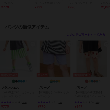
ーフパンツ
ベーシック半袖Tシャツ
ーハーフパンツ 4分丈
綿95% ポリウレタン5% 綿95% ポ
¥770
¥792
¥990
¥1,08
リウレタン5%
商品のお取り扱い方法
パンツの類似アイテム
お手入れ
40℃を上限に洗濯機で洗濯、デリ
ケートアイテムモード、ネット使
このカテゴリーをすべてみる
用、漂白剤を使用禁止、色物は同
系の色と
特徴
すべてのパンツ
無地
/
ストライプ
/
チェック柄
/
花柄
/
レオパード柄
/
その他
柄
/
洗える
/
スキニー・スリム
/
ミッドライズ
/
アウトドア
/
キャンプ・レジャー
/
ハーフ ひ
期間限定SALE
22%OFF
期間限定SALE
ざ丈
/
カジュアル
ブランシェス
ブリーズ
ブリーズ
パンツ
【WEB限定/DRC】カラバリカ
【WEB限定 】DAISUKIリブハ
【WEB限定/26年夏新作】
無地
/
ストライプ
/
チェック柄
ットハーフパンツ
ーフパンツ
DAISUKI総柄ライトハーフパン
/
花柄
/
レオパード柄
/
その他
ツ 5分丈
4.28
4.71
3.00
（
14件
）
（
7件
）
（
1件
）
柄
/
洗える
/
スキニー・スリム
¥770
¥770
¥847
/
ミッドライズ
/
アウトドア
/