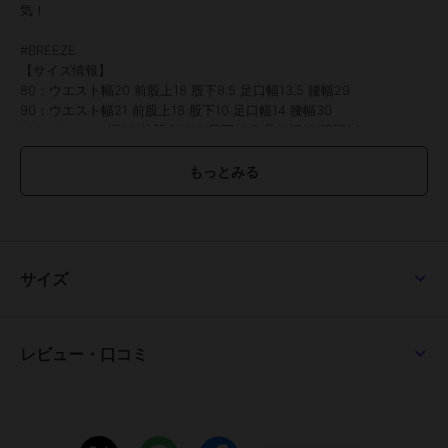
気！
#BREEZE
【サイズ情報】
80：ウエスト幅20 前股上18 股下8.5 足口幅13.5 腰幅29
90：ウエスト幅21 前股上18 股下10 足口幅14 腰幅30
100：ウエスト幅22 前股上18.5 股下12.5 足口幅15 腰幅32
110：ウエスト幅23 前股上18.5 股下15.5 足口幅16 腰幅33.5
120：ウエスト幅24 前股上19.5 股下17.5 足口幅17 腰幅35
130：ウエスト幅25 前股上21 股下19.5 足口幅18 腰幅37
期間限定セール開催中
サイズ
ブランド
ブリーズ
ショップ
F.O.オンラインストア
商品カテゴリ
すべてのパンツ
／
パンツ
レビュー・口コミ
性別タイプ
ガールズ
すべてのパンツ
／
パンツ
ボーイズ
すべてのパンツ
／
パンツ