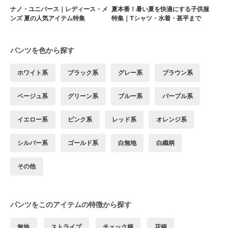
ナノ・ユニバース｜レディース・メ
夏本番！暑い夏を快適にする子供服
ンズ 夏の人気アイテム特集
特集｜Tシャツ・水着・甚平まで
パンツを色から探す
ホワイト系
ブラック系
グレー系
ブラウン系
ベージュ系
グリーン系
ブルー系
パープル系
イエロー系
ピンク系
レッド系
オレンジ系
シルバー系
ゴールド系
白無地
白織柄
その他
パンツをこのアイテムの特徴から探す
無地
ストライプ
チェック柄
花柄