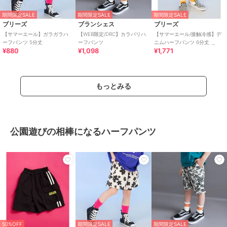
期間限定SALE
期間限定SALE
期間限定SALE
ブリーズ
ブランシェス
ブリーズ
【サマーエール】ガラガラハ
【WEB限定/DRC】カラバリハ
【サマーエール/接触冷感】デ
ーフパンツ 5分丈
ーフパンツ
ニムハーフパンツ 6分丈 ＿
¥880
¥1,098
¥1,771
もっとみる
公園遊びの相棒になるハーフパンツ
50%OFF
期間限定SALE
期間限定SALE