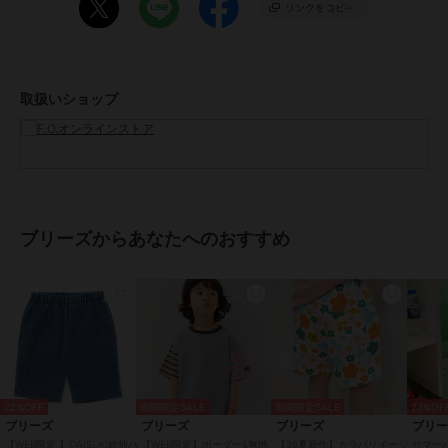
カラー
チェック柄、ブラック、ブルー、
ブラウン、デニム、ダークブラウ
ン、花柄、グリーン、カーキ、ラ
ベンダー、ネイビーブルー、オレ
取扱いショップ
ンジ、オフホワイト、ピンク、レ
ッド、ターコイズブルー、イエロ
ー
サイズ
80,90,100,110,120,130
素材
花柄/チェック柄/デニム/ラベンダ
ー/ネイビーブルー/ブルー/ターコ
ブリーズからあなたへのおすすめ
イズブルー/カーキ/グリーン/イエ
ロー/ダークブラウン/ブラウン/オ
レンジ/レッド/ピンク/ブラック/オ
フホワイト：ストレッチインレイ/
デニムニット
ブルー・デニム
綿57% ポリエステル37% ポリウレ
タン6% 綿57% ポリエステル37%
ポリウレタン6%
22%OFF
期間限定SALE
期間限定SALE
23%OF
ブリーズ
ブリーズ
ブリーズ
ブリ
ブルー・デニム以外
【WEB限定 】DAISUKI総柄ハ
【WEB限定】ボーダー&無地
【26夏新作】カラバリイージ
サマー