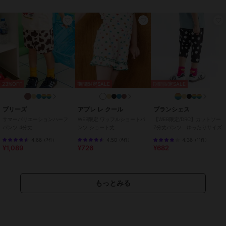
キャンプ・レジャー
/
ハーフ ひ
ざ丈
/
カジュアル
原産国
カンボジア
23%OFF
期間限定SALE
期間限定SALE
ブリーズ
アプレ レ クール
ブランシェス
サマーバリエーションハーフ
WEB限定 ワッフルショートパ
【WEB限定/DRC】カットソー
パンツ 4分丈
ンツ ショート丈
7分丈パンツ ゆったりサイズ
4.66
4.50
4.36
（
3件
）
（
6件
）
（
11件
）
¥1,089
¥726
¥682
もっとみる