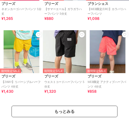
ブリーズ
ブリーズ
ブランシェス
ネオンカーゴハーフパンツ 5分
【サマーエール】ガラガラハ
【WEB限定/DRC】カラバリハ
丈
ーフパンツ 5分丈
ーフパンツ
¥1,265
¥880
¥1,098
期間限定SALE
期間限定SALE
期間限定SALE
ブリーズ
ブリーズ
ブリーズ
【2WAY】リバーシブルハーフ
ウエストコードハーフパンツ 5
WEB限定 アクティブハーフパ
パンツ 4分丈
分丈
ンツ 4分丈
¥1,430
¥1,320
¥858
もっとみる