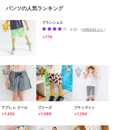
パンツの人気ランキング
ブランシェス
4.00
（
14件の口コミ
）
770
￥
アプレ レ クール
ブリーズ
プティマイン
1,452
1,089
1,254
￥
￥
￥