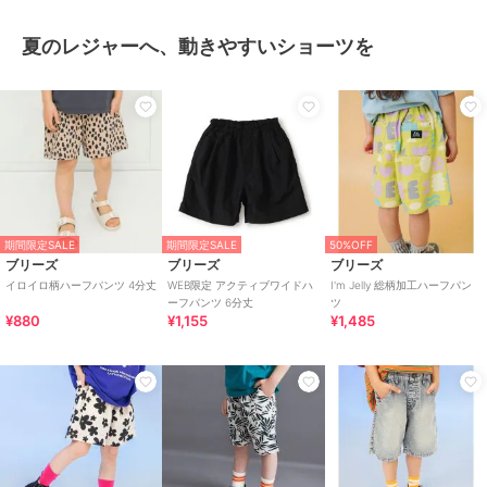
夏のレジャーへ、動きやすいショーツを
期間限定SALE
期間限定SALE
50%OFF
ブリーズ
ブリーズ
ブリーズ
イロイロ柄ハーフパンツ 4分丈
WEB限定 アクティブワイドハ
I'm Jelly 総柄加工ハーフパン
ーフパンツ 6分丈
ツ
¥880
¥1,155
¥1,485