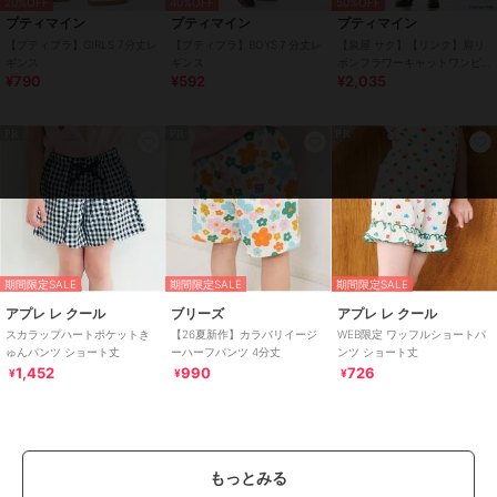
20%OFF
40%OFF
50%OFF
プティマイン
プティマイン
プティマイン
【プティプラ】GIRLS 7分丈レ
【プティプラ】BOYS７分丈レ
【泉屋 サク】【リンク】肩リ
ギンス
ギンス
ボンフラワーキャットワンピ
¥790
¥592
¥2,035
ース
PR
PR
PR
期間限定SALE
期間限定SALE
期間限定SALE
アプレ レ クール
ブリーズ
アプレ レ クール
スカラップハートポケットき
【26夏新作】カラバリイージ
WEB限定 ワッフルショートパ
ゅんパンツ ショート丈
ーハーフパンツ 4分丈
ンツ ショート丈
1,452
990
726
¥
¥
¥
もっとみる