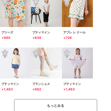
ブリーズ
プティマイン
アプレ レ クール
990
836
726
￥
￥
￥
プティマイン
ブランシェス
プティマイン
1,463
682
1,463
￥
￥
￥
もっとみる