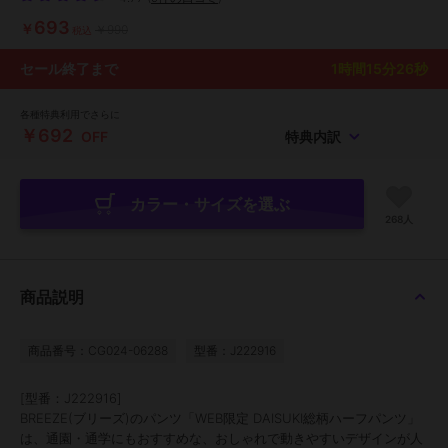
693
￥
￥990
税込
セール終了まで
1
時間
15
分
25
秒
各種特典利用でさらに
￥692
OFF
特典内訳
カラー・サイズを選ぶ
268人
商品説明
商品番号：CG024-06288
型番：J222916
[型番：J222916]
BREEZE(ブリーズ)のパンツ「WEB限定 DAISUKI総柄ハーフパンツ」
は、通園・通学にもおすすめな、おしゃれで動きやすいデザインが人