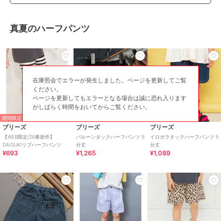
真夏のハーフパンツ
在庫照会でエラーが発生しました。ページを更新してご覧
ください。
ページを更新してもエラーとなる場合は誠に恐れ入ります
がしばらく時間をおいてからご覧ください。
期間限定SALE
50%OFF
38%OFF
ブリーズ
ブリーズ
ブリーズ
【WEB限定/26春新作】
バルーンタックハーフパンツ 5
イロガラタックハーフパンツ 5
DAISUKIリブハーフパンツ
分丈
分丈
¥693
¥1,265
¥1,089