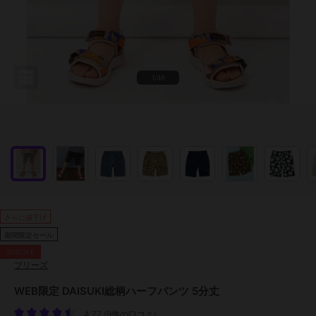
1/48
さらに値下げ
期間限定セール
30%OFF
ブリーズ
WEB限定 DAISUKI総柄ハーフパンツ 5分丈
4.77
(
9件の口コミ
)