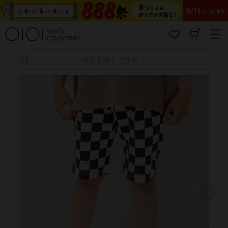
コ
ン
テ
ン
ツ
へ
何かお探しですか？
ス
キ
ッ
プ