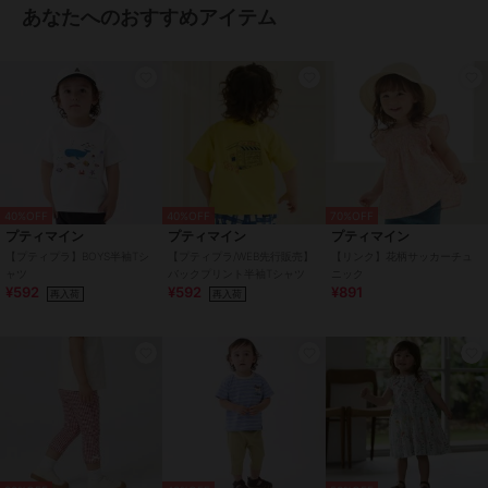
あなたへのおすすめアイテム
40%OFF
40%OFF
70%OFF
プティマイン
プティマイン
プティマイン
【プティプラ】BOYS半袖Tシ
【プティプラ/WEB先行販売】
【リンク】花柄サッカーチュ
ャツ
バックプリント半袖Tシャツ
ニック
¥592
¥592
¥891
再入荷
再入荷