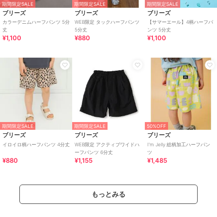
期間限定SALE
期間限定SALE
期間限定SALE
ブリーズ
ブリーズ
ブリーズ
カラーデニムハーフパンツ 5分
WEB限定 タックハーフパンツ
【サマーエール】4柄ハーフパ
丈
5分丈
ンツ 5分丈
¥1,100
¥880
¥1,100
期間限定SALE
期間限定SALE
50%OFF
ブリーズ
ブリーズ
ブリーズ
イロイロ柄ハーフパンツ 4分丈
WEB限定 アクティブワイドハ
I'm Jelly 総柄加工ハーフパン
ーフパンツ 6分丈
ツ
¥880
¥1,155
¥1,485
もっとみる