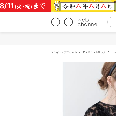
コ
ン
テ
ン
ツ
へ
ス
キ
ッ
プ
マルイウェブチャネル
/
アメリカンホリック
/
ト