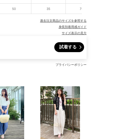
50
35
76.5
51
過去注文商品のサイズを参照する
身長別着用感ガイド
サイズ表示の見方
試着する
プライバシーポリシー