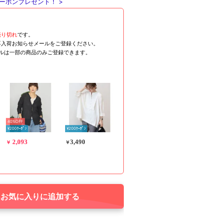
ーポンプレゼント！ >
売り切れ
です。
再入荷お知らせメールをご登録ください。
ールは一部の商品のみご登録できます。
40%OFF
¥200ｸｰﾎﾟﾝ
¥200ｸｰﾎﾟﾝ
2,093
3,490
￥
￥
お気に入りに追加する