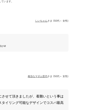
しています。
しいちゃん
さま (50代～ 女性)
SかM
相当なマダム世代
さま (50代～ 女性)
にさせて頂きましたが、着難いという事は
スタイリング可能なデザインでコスパ最高