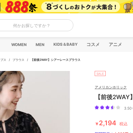
何かお探しですか？
コスメ
アニメ
KIDS＆BABY
WOMEN
MEN
ップス
/
ブラウス
/
【前後2WAY】シアーレースブラウス
SALE
アメリカンホリック
【前後2WA
3.50 
2,194
￥
税込