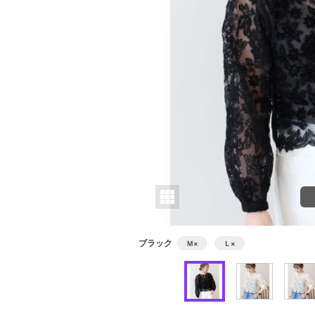
ブラック
Ｍ
×
Ｌ
×