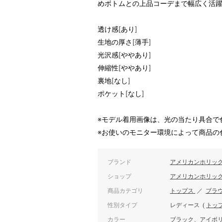
めボトムとの上品コーデまで幅広く活
透け感[あり]
生地の厚さ[薄手]
光沢感[ややあり]
伸縮性[ややあり]
裏地[なし]
ポケット[なし]
※モデル着用画像は、光の当たり具合で
※お使いのモニター環境によって商品の
ブランド
アメリカンホリッ
ショップ
アメリカンホリッ
商品カテゴリ
トップス
／
ブラ
性別タイプ
レディース
(
トッ
カラー
ブラック、アイボ