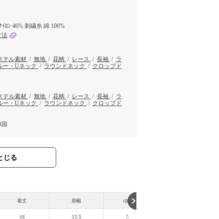
ﾅｲﾛﾝ 46% 刺繍糸 綿 100%
方法
ステル素材
/
無地
/
花柄
/
レース
/
長袖
/
ラ
ルー・Uネック
/
ラウンドネック
/
クロップド
ステル素材
/
無地
/
花柄
/
レース
/
長袖
/
ラ
ルー・Uネック
/
ラウンドネック
/
クロップド
和国
とじる
着丈
肩幅
ゆき丈
裾幅
48
33.5
74.2
48