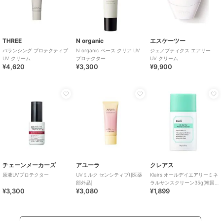
THREE
N organic
エスケーツー
バランシング プロテクティブ
N organic ベース クリア UV
ジェノプティクス エアリー
UV クリーム
プロテクター
UV クリーム
¥4,620
¥3,300
¥9,900
チェーンメーカーズ
アユーラ
クレアス
原液UVプロテクター
UVミルク センシティブt[医薬
Klairs オールデイエアリーミネ
部外品]
ラルサンスクリーン35g(韓国
¥3,300
¥3,080
¥1,899
コスメ)