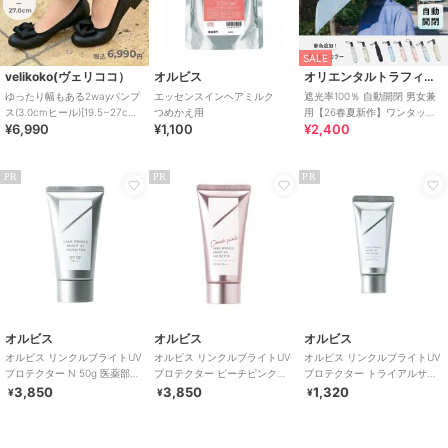
SALE
velikoko(ヴェリココ）
オルビス
オリエンタルトラフィック
ゆったり幅もある2wayパンプ
エッセンスインヘアミルク
遮光率100％ 自動開閉 男女兼
ス(3.0cmヒール)[19.5~27cm]
つめかえ用
用【26春夏新作】ワンタッチ
¥6,990
¥1,100
¥2,400
ラクチンきれいシューズ
晴雨兼用 折りたたみ傘 /G-
0601
PR
PR
PR
オルビス
オルビス
オルビス
オルビス リンクルブライトUV
オルビス リンクルブライトUV
オルビス リンクルブライトUV
プロテクター N 50g 医薬部外
プロテクター ピーチピンク
プロテクター トライアルサイ
品（顔用日焼け止め）
50g 医薬部外品 （顔用日焼け
ズ 15g 医薬部外品 （顔用日焼
3,850
3,850
1,320
¥
¥
¥
止め）
け止め）