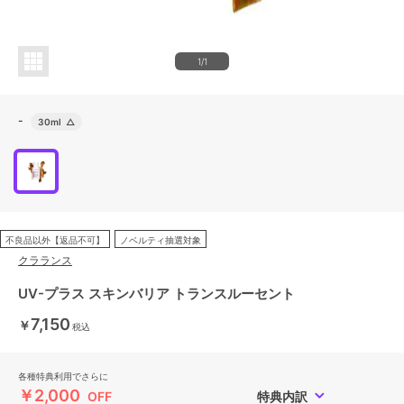
1/1
-
30ml
△
不良品以外【返品不可】
ノベルティ抽選対象
クラランス
UV-プラス スキンバリア トランスルーセント
7,150
￥
税込
各種特典利用でさらに
￥2,000
OFF
特典内訳