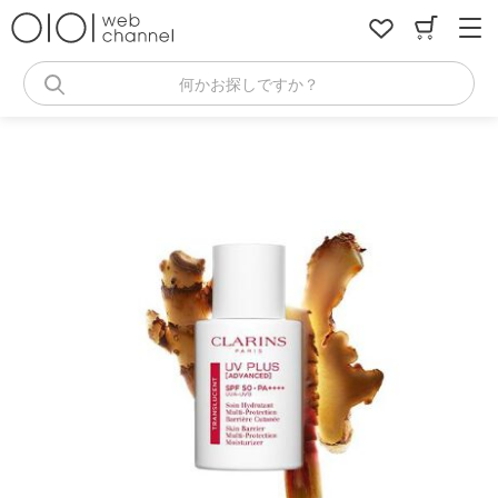
コ
ン
テ
ン
何かお探しですか？
ツ
へ
ス
キ
ッ
プ