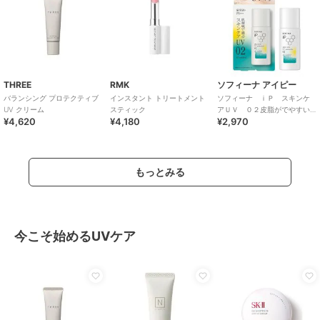
THREE
RMK
ソフィーナ アイピー
バランシング プロテクティブ
インスタント トリートメント
ソフィーナ ｉＰ スキンケ
UV クリーム
スティック
アＵＶ ０２皮脂がでやすい
¥4,620
¥4,180
¥2,970
肌環境 ＳＰＦ５０＋ ＰＡ
＋＋＋
もっとみる
今こそ始めるUVケア