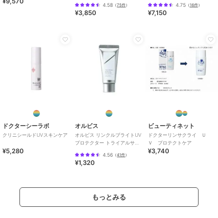
¥9,570
品（顔用日焼け止め）
UV][医薬部外品]
4.58
4.75
（
75件
）
（
16件
）
¥3,850
¥7,150
ドクターシーラボ
オルビス
ビューティネット
クリニシールドUVスキンケア
オルビス リンクルブライトUV
ドクターリンサクライ Ｕ
プロテクター トライアルサイ
Ｖ プロテクトケア
¥5,280
¥3,740
ズ 15g 医薬部外品 （顔用日焼
4.56
（
41件
）
け止め）
¥1,320
もっとみる