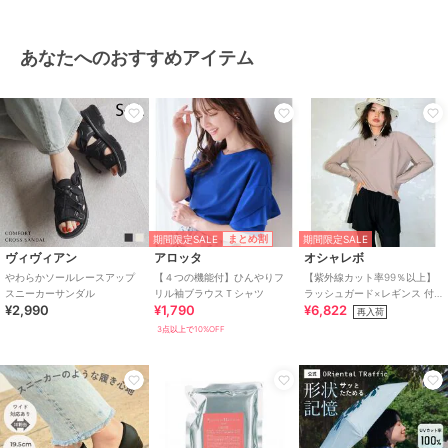
あなたへのおすすめアイテム
期間限定SALE
まとめ割
期間限定SALE
ヴィヴィアン
アロッタ
オシャレボ
やわらかソールレースアップ
【４つの機能付】ひんやりフ
【紫外線カット率99％以上】
スニーカーサンダル
リル袖ブラウスＴシャツ
ラッシュガード×レギンス 付
¥2,990
¥1,790
¥6,822
き タンキニ
再入荷
3点以上で10%OFF