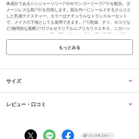
来成分であるジンジャーリリー(*4)やマンゴーリーフ(*5)を配合。ダ
メージレスな肌(*6)を目指します。肌を均一にシールドするさらりと
した乳液テクスチャー。カラーはナチュラルなトランスルーセント
で、メイクの下地としても使用できます。(*1)乾燥、チリ、ホコリな
ど(物理的な遮断)(*2)フルセラリアルムブリカリスエキス、ニガハッ
カエキス、ジメチコン。肌に潤いを与える成分。肌を保護する成分
(*3)チリ、ホコリなど(物理的な遮断)(*4)シュクシャ根エキス。肌に
潤いを与える成分(*5)マンゴー葉エキス。肌に潤いを与える成分(*6)
紫外線・乾燥から守られた潤いのある肌のイメージ＜サンケア(フェー
ス)／30ml、50ml／SPF50・PA++++・UV耐水性★／全2種＞
この商品は、不良品のみ返品を承ります
サイズ
ブランド
クラランス
ショップ
クラランス
／
阪急ビューティー
レビュー・口コミ
オンライン
商品カテゴリ
スキンケア
／
その他スキンケア
性別タイプ
レディース
スキンケア
／
その他スキンケア