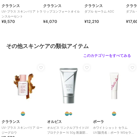
クラランス
クラランス
クラランス
クラ
UV-プラス スキンバリア トラ
リップコンフォートオイル
ダブル セーラム ADC
ダブル 
ンスルーセント
¥9,570
¥4,070
¥12,210
¥17,6
その他スキンケアの類似アイテム
このカテゴリーをすべてみる
クラランス
オルビス
ポーラ
UV-プラス スキンバリア ロー
オルビス リンクルブライトUV
ホワイトショット セラム
ジーグロウ
プロテクター N 50g 医薬部外
UV[販売名：ポーラ WSセラム