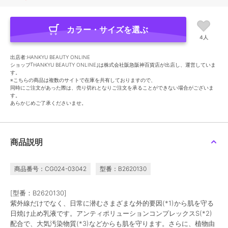
カラー・サイズを選ぶ
4人
出店者:HANKYU BEAUTY ONLINE
ショップ｢HANKYU BEAUTY ONLINE｣は株式会社阪急阪神百貨店が出店し、運営していま
す。
※こちらの商品は複数のサイトで在庫を共有しておりますので、
同時にご注文があった際は、売り切れとなりご注文を承ることができない場合がございま
す。
あらかじめご了承くださいませ。
商品説明
商品番号：CG024-03042
型番：B2620130
[型番：B2620130]
紫外線だけでなく、日常に潜むさまざまな外的要因(*1)から肌を守る
日焼け止め乳液です。アンティポリューションコンプレックスS(*2)
配合で、大気汚染物質(*3)などからも肌を守ります。さらに、植物由