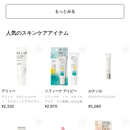
もっとみる
人気のスキンケアアイテム
アリィー
ソフィーナ アイピー
ルナソル
アリィー クロノビューテ
ソフィーナ ｉＰ スキンケ
グロウデイセラムUV
ィ ラスティングプライマー
アＵＶ ０１乾燥しがちな肌
¥2,332
¥2,970
¥5,280
ＵＶ
環境 ＳＰＦ５０＋ ＰＡ＋
＋＋＋