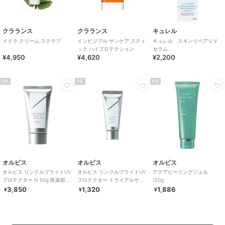
クラランス
クラランス
キュレル
イドラ クリーム スクラブ
インビジブル サンケア スティ
キュレル スキンリペアＵＶ
ック ハイプロテクション
セラム
¥4,950
¥4,620
¥2,200
PR
PR
PR
オルビス
オルビス
オルビス
オルビス リンクルブライトUV
オルビス リンクルブライトUV
アクアピーリングジェル
プロテクター N 50g 医薬部外
プロテクター トライアルサイ
120g
品（顔用日焼け止め）
ズ 15g 医薬部外品 （顔用日焼
3,850
1,320
1,886
¥
¥
¥
け止め）