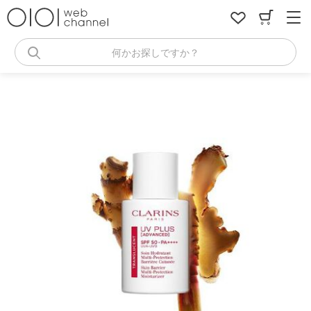
コ
ン
テ
ン
何かお探しですか？
ツ
へ
ス
キ
ッ
プ