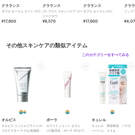
クラランス
クラランス
クラランス
クラ
ダブル セーラム ライト ADC
UV-プラス スキンバリア ロー
ダブル セーラム ADC
リップ
ジーグロウ
¥17,600
¥9,570
¥17,600
¥4,0
その他スキンケアの類似アイテム
このカテゴリーをすべてみる
オルビス
ポーラ
キュレル
オルビス リンクルブライトUV
ホワイトショット セラム
キュレル 潤浸保湿 パウダ
プロテクター N 50g 医薬部外
UV[販売名：ポーラ WSセラム
ーバーム ３４ｇ