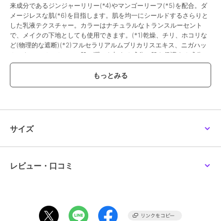
来成分であるジンジャーリリー(*4)やマンゴーリーフ(*5)を配合。ダ
メージレスな肌(*6)を目指します。肌を均一にシールドするさらりと
した乳液テクスチャー。カラーはナチュラルなトランスルーセント
で、メイクの下地としても使用できます。(*1)乾燥、チリ、ホコリな
ど(物理的な遮断)(*2)フルセラリアルムブリカリスエキス、ニガハッ
カエキス、ジメチコン。肌に潤いを与える成分。肌を保護する成分
(*3)チリ、ホコリなど(物理的な遮断)(*4)シュクシャ根エキス。肌に
潤いを与える成分(*5)マンゴー葉エキス。肌に潤いを与える成分(*6)
紫外線・乾燥から守られた潤いのある肌のイメージ＜サンケア(フェー
ス)／30ml、50ml／SPF50・PA++++・UV耐水性★／全2種＞
この商品は、不良品のみ返品を承ります
サイズ
ブランド
クラランス
ショップ
クラランス
／
阪急ビューティー
レビュー・口コミ
オンライン
商品カテゴリ
スキンケア
／
その他スキンケア
性別タイプ
レディース
スキンケア
／
その他スキンケア