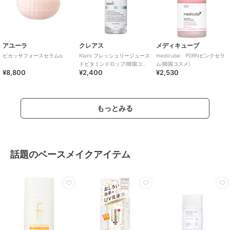
アユーラ
クレアス
メディキューブ
ビカッサフォースセラムα
Klairs フレッシュリージュース
medicube PDRNピンクセラ
ドビタミンドロップ(韓国コス
ム(韓国コスメ)
¥8,800
¥2,400
¥2,530
メ)
もっとみる
話題のベースメイクアイテム