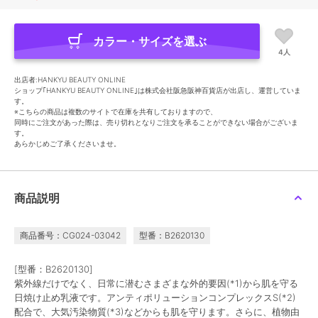
カラー・サイズを選ぶ
4人
出店者:HANKYU BEAUTY ONLINE
ショップ｢HANKYU BEAUTY ONLINE｣は株式会社阪急阪神百貨店が出店し、運営していま
す。
※こちらの商品は複数のサイトで在庫を共有しておりますので、
同時にご注文があった際は、売り切れとなりご注文を承ることができない場合がございま
す。
あらかじめご了承くださいませ。
商品説明
商品番号：CG024-03042
型番：B2620130
[型番：B2620130]
紫外線だけでなく、日常に潜むさまざまな外的要因(*1)から肌を守る
日焼け止め乳液です。アンティポリューションコンプレックスS(*2)
配合で、大気汚染物質(*3)などからも肌を守ります。さらに、植物由