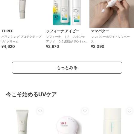
THREE
ソフィーナ アイピー
ママバター
バランシング プロテクティブ
ソフィーナ ｉＰ スキンケ
ママバターホワイトＵＶベー
UV クリーム
アＵＶ ０２皮脂がでやすい
ス
¥4,620
¥2,970
¥2,090
肌環境 ＳＰＦ５０＋ ＰＡ
＋＋＋
もっとみる
今こそ始めるUVケア