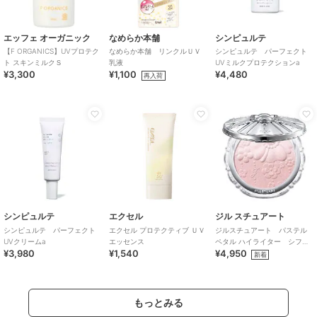
エッフェ オーガニック
なめらか本舗
シンピュルテ
【F ORGANICS】UVプロテク
なめらか本舗 リンクルＵＶ
シンピュルテ パーフェクト
ト スキンミルクＳ
乳液
UVミルクプロテクションa
¥3,300
¥1,100
¥4,480
再入荷
シンピュルテ
エクセル
ジル スチュアート
シンピュルテ パーフェクト
エクセル プロテクティブ ＵＶ
ジルスチュアート パステル
UVクリームa
エッセンス
ペタル ハイライター シフォ
¥3,980
¥1,540
¥4,950
ンコサージュ＜限定＞
新着
もっとみる