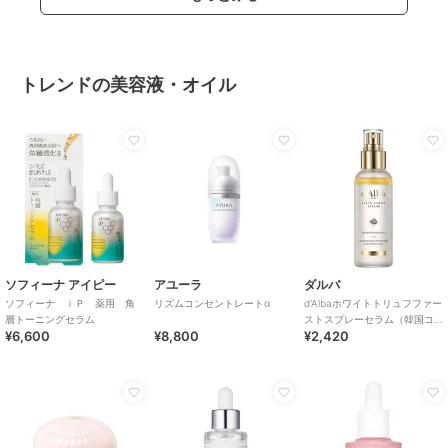
トレンドの美容液・オイル
ソフィーナ アイピー
アユーラ
ダルバ
ソフィーナ ｉＰ 薬用 角
リズムコンセントレートα
d'Albaホワイトトリュフファー
層トーニングセラム
ストスプレーセラム（韓国コ
¥6,600
¥8,800
¥2,420
スメ）