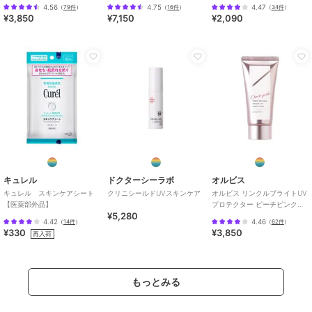
品（顔用日焼け止め）
UV][医薬部外品]
4.56
4.75
4.47
（
79件
）
（
16件
）
（
34件
）
¥3,850
¥7,150
¥2,090
キュレル
ドクターシーラボ
オルビス
キュレル スキンケアシート
クリニシールドUVスキンケア
オルビス リンクルブライトUV
【医薬部外品】
プロテクター ピーチピンク
¥5,280
50g 医薬部外品 （顔用日焼け
4.42
4.46
（
14件
）
（
62件
）
止め）
¥330
¥3,850
再入荷
もっとみる