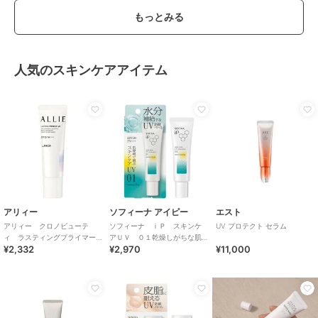
もっとみる
人気のスキンケアアイテム
アリィー
ソフィーナ アイピー
エスト
アリィー クロノビューテ
ソフィーナ ｉＰ スキンケ
UV プロテクト セラム
ィ ラスティングプライマー
アＵＶ ０１乾燥しがちな肌
¥2,332
¥2,970
¥11,000
ＵＶ
環境 ＳＰＦ５０＋ ＰＡ＋
＋＋＋