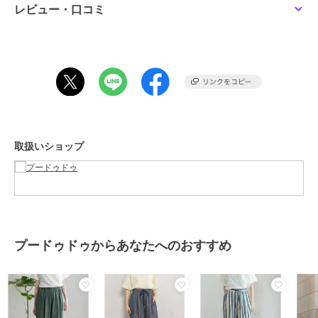
レビュー・口コミ
※取り扱いについては、商品についている品質表示でご確認くださ
い。
◆注意事項◆
可能な限り実物に近いカラーにて掲載しておりますが、ご使用のパソ
コンやスマートフォンなどの端末の環境によって、実際の色味と異な
って見える場合がございます。予めご了承ください。
取扱いショップ
サンプルで撮影している商品もございます。その場合、実際の商品と
は色味・仕様が異なる場合がございますので、予めご了承ください。
POU DOU DOU プードゥドゥ
ひと手間加えた存在感のある「日常着」
いつまでもときめきとかわいいを忘れない方への
愛着を持てるワードローブ
プードゥドゥからあなたへのおすすめ
■商品のお気に入り登録■
「商品のお気に入り登録」で再入荷通知や、ラストの通知、セール通
知、完売しても再入荷時に通知を受け取ることができます！
ぜひご登録ください。