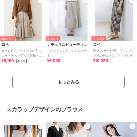
80%OFF
30%OFF
30%OFF
ロペ
ナチュラルビューティーベーシック
ロペ
ヨーロピアンリネンフレアス
リネンブレンドフレアスカー
[美人スカート]別注リネン混ギ
カート/セットアップ対応・イ
ト
ンガムチェックポケット付き
¥6,160
¥6,999
¥19,250
ージーケア
タイトスカート/イージーケア
再入荷
もっとみる
スカラップデザインのブラウス