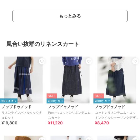
もっとみる
風合い抜群のリネンスカート
SALE
SALE
¥888ｸｰﾎﾟﾝ
¥888ｸｰﾎﾟﾝ
¥888ｸｰﾎﾟﾝ
ノップドゥノッド
ノップドゥノッド
ノップドゥノッド
リネンラインパネルタックキ
Pommeコットンリネンデニム
コットンリネンデニム・コッ
ュロット
スカート
トンツイルシャーリングデザ
¥19,800
¥11,220
¥8,470
インスカート