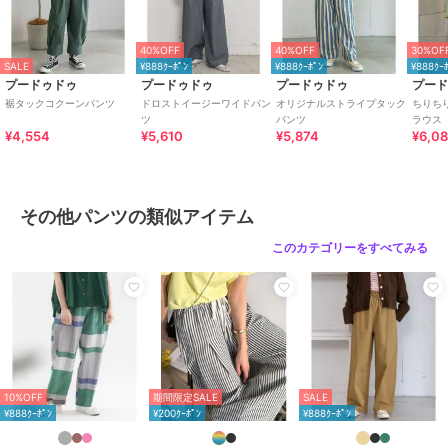
■ブランドのお気に入り登録■
「ブランドのお気に入り登録」で新商品や再入荷など、お得な情報を
40%OFF
40%OFF
30%OF
受け取ることができます！
SALE
¥888ｸｰﾎﾟﾝ
¥888ｸｰﾎﾟﾝ
¥888ｸｰ
ぜひご登録ください。
プードゥドゥ
プードゥドゥ
プードゥドゥ
プー
裾タックコクーンパンツ
ドロストイージーワイドパン
オリジナルストライプタック
ちりち
ツ
パンツ
ラウス
¥4,554
¥5,610
¥5,874
¥6,0
ブランド
プードゥドゥ
ショップ
プードゥドゥ
商品カテゴリ
パンツ
／
その他パンツ
その他パンツの類似アイテム
性別タイプ
レディース
このカテゴリーをすべてみる
パンツ
／
その他パンツ
カラー
スミクロ、ブラック、インディゴ
サイズ
M
素材
[表地]綿100%[別地]ポリエステル8
0%綿20%
商品のお取り扱い方法
10%OFF
期間限定SALE
SALE
¥888ｸｰﾎﾟﾝ
¥200ｸｰﾎﾟﾝ
¥888ｸｰﾎﾟﾝ
お手入れ
手洗い可 石油系ドライ