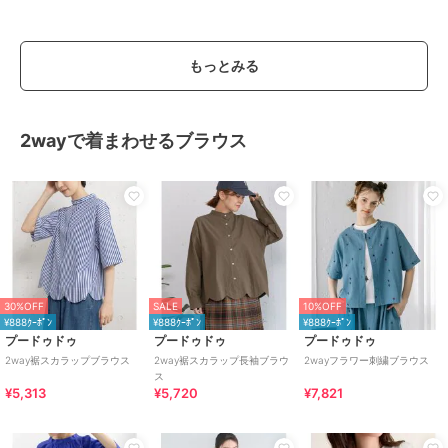
もっとみる
2wayで着まわせるブラウス
30%OFF
SALE
10%OFF
¥888ｸｰﾎﾟﾝ
¥888ｸｰﾎﾟﾝ
¥888ｸｰﾎﾟﾝ
プードゥドゥ
プードゥドゥ
プードゥドゥ
2way裾スカラップブラウス
2way裾スカラップ長袖ブラウ
2wayフラワー刺繍ブラウス
ス
¥5,313
¥5,720
¥7,821