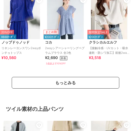
まとめ割
20%OFF
期間限定SALE
¥888ｸｰﾎﾟﾝ
¥200ｸｰﾎﾟﾝ
¥200ｸｰﾎﾟﾝ
ノップドゥノッド
コカ
クラシカルエルフ
リネンレーヨンスワン2wayポ
2wayシアーシャーリングペプ
【接触冷感・UVカット・吸水
ンチョトップス
ラムブラウス 全2色
速乾・防シワ加工】前後2way
¥10,560
¥2,690
¥3,518
配色ステッチランタンスリー
新着
ブブラウス
2点以上で10%OFF
もっとみる
ツイル素材の上品パンツ