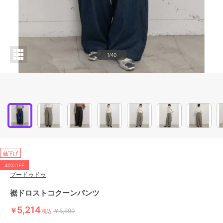
1/40
値下げ
40%OFF
プードゥドゥ
裾ドロストコクーンパンツ
5,214
￥
￥8,690
税込