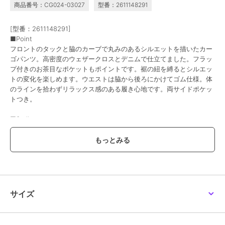
商品番号：CG024-03027
型番：2611148291
[型番：2611148291]
■Point
フロントのタックと脇のカーブで丸みのあるシルエットを描いたカー
ゴパンツ。高密度のウェザークロスとデニムで仕立てました。フラッ
プ付きのお茶目なポケットもポイントです。裾の紐を縛るとシルエッ
トの変化を楽しめます。ウエストは脇から後ろにかけてゴム仕様。体
のラインを拾わずリラックス感のある履き心地です。両サイドポケッ
トつき。
■Styling
同素材の2611143281 ラウンドカラークロップドジャケット、
2611143282 切り替えギャザーダブルボタンベストとのセットアップ
もお楽しみいただけます。
--------------------
透け感：なし
厚さ：普通
サイズ
伸縮性：なし
裏地：なし
--------------------