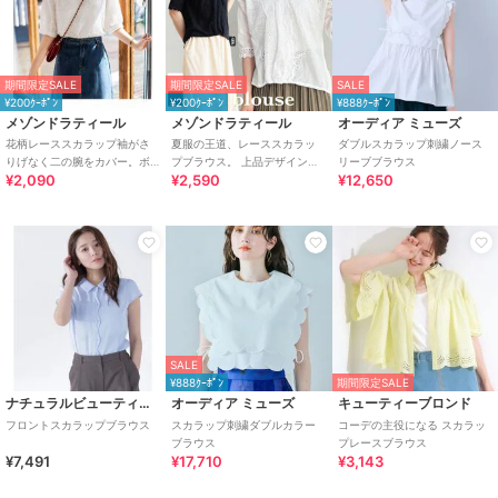
期間限定SALE
期間限定SALE
SALE
¥200ｸｰﾎﾟﾝ
¥200ｸｰﾎﾟﾝ
¥888ｸｰﾎﾟﾝ
メゾンドラティール
メゾンドラティール
オーディア ミューズ
花柄レーススカラップ袖がさ
夏服の王道、レーススカラッ
ダブルスカラップ刺繍ノース
りげなく二の腕をカバー。ボ
プブラウス。 上品デザインな
リーブブラウス
¥2,090
¥2,590
¥12,650
リューム袖の夏半端丈ブラウ
夏トップスでフェミニンコー
ス
デ。
SALE
¥888ｸｰﾎﾟﾝ
期間限定SALE
ナチュラルビューティーベーシック
オーディア ミューズ
キューティーブロンド
フロントスカラップブラウス
スカラップ刺繍ダブルカラー
コーデの主役になる スカラッ
ブラウス
プレースブラウス
¥7,491
¥17,710
¥3,143