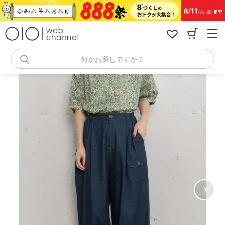
コ
ン
テ
ン
ツ
へ
何かお探しですか？
ス
キ
ッ
プ