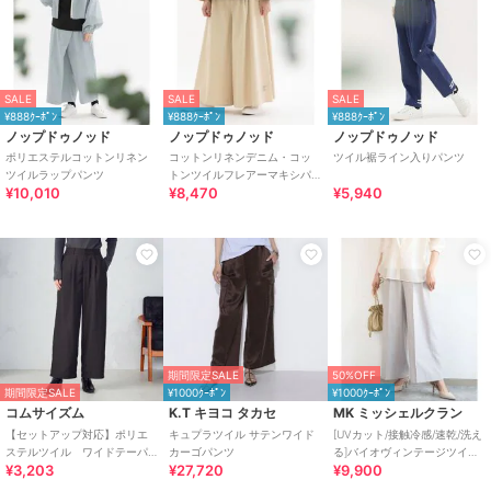
SALE
SALE
SALE
¥888ｸｰﾎﾟﾝ
¥888ｸｰﾎﾟﾝ
¥888ｸｰﾎﾟﾝ
ノップドゥノッド
ノップドゥノッド
ノップドゥノッド
ポリエステルコットンリネン
コットンリネンデニム・コッ
ツイル裾ライン入りパンツ
ツイルラップパンツ
トンツイルフレアーマキシパ
¥10,010
¥8,470
¥5,940
ンツ
期間限定SALE
50%OFF
期間限定SALE
¥1000ｸｰﾎﾟﾝ
¥1000ｸｰﾎﾟﾝ
コムサイズム
K.T キヨコ タカセ
MK ミッシェルクラン
【セットアップ対応】ポリエ
キュプラツイル サテンワイド
[UVカット/接触冷感/速乾/洗え
ステルツイル ワイドテーパ
カーゴパンツ
る]バイオヴィンテージツイル
¥3,203
¥27,720
¥9,900
ードパンツ
ワイドストレートパンツ