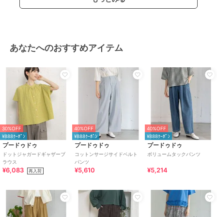
あなたへのおすすめアイテム
30%OFF
40%OFF
40%OFF
¥888ｸｰﾎﾟﾝ
¥888ｸｰﾎﾟﾝ
¥888ｸｰﾎﾟﾝ
プードゥドゥ
プードゥドゥ
プードゥドゥ
ドットジャガードギャザーブ
コットンサージサイドベルト
ボリュームタックパンツ
ラウス
パンツ
¥6,083
¥5,610
¥5,214
再入荷