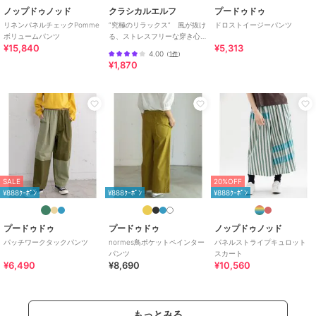
特徴
パンツ
ノップドゥノッド
クラシカルエルフ
プードゥドゥ
綿・コットン素材
/
綿100％
/
ジ
リネンパネルチェックPomme
”究極のリラックス” 風が抜け
ドロストイージーパンツ
ボリュームパンツ
る、ストレスフリーな穿き心
ーンズ・デニム素材
/
無地
/
チ
¥15,840
¥5,313
地。サッカー素材タックワイ
ェック柄
/
洗える
/
ルーズスト
4.00
（
1件
）
ドカーブパンツ
¥1,870
レート
/
ストレートパンツ
/
ミ
ッドライズ
その他パンツ
綿・コットン素材
/
綿100％
/
ジ
ーンズ・デニム素材
/
無地
/
チ
ェック柄
/
洗える
/
ルーズスト
レート
/
ストレートパンツ
/
ミ
ッドライズ
SALE
20%OFF
¥888ｸｰﾎﾟﾝ
¥888ｸｰﾎﾟﾝ
¥888ｸｰﾎﾟﾝ
原産国
中国製
プードゥドゥ
プードゥドゥ
ノップドゥノッド
パッチワークタックパンツ
normes鳥ポケットペインター
パネルストライプキュロット
パンツ
スカート
¥6,490
¥8,690
¥10,560
もっとみる