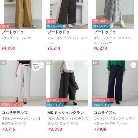
SALE
40%OFF
SALE
¥888ｸｰﾎﾟﾝ
¥888ｸｰﾎﾟﾝ
プードゥドゥ
プードゥドゥ
プードゥドゥ
2タックワイドパンツ
カラーギンガムストレートパ
ダンシングフルーツプリント
ンツ
ラップパンツ
¥4,950
¥5,214
¥6,270
PR
PR
PR
期間限定SALE
期間限定SALE
期間限定SALE
¥1000ｸｰﾎﾟﾝ
¥1000ｸｰﾎﾟﾝ
コムサモデルズ
MK ミッシェルクラン
コムサイズム
【美しいベーシックパンツ】
[撥水/洗える]ストレッチツイル
コットンナイロンツイル ワイ
麻調ワイドパンツ
プルオンワイドパンツ
ドテーパードチノパンツ
3,715
9,350
7,108
¥
¥
¥