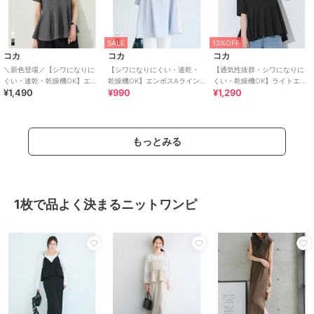
SALE
13%OFF
コカ
コカ
コカ
＼新色登場／【シワになりに
【シワになりにくい・速乾・
【通気性抜群・シワになりに
くい・速乾・乾燥機OK】エン
乾燥機OK】エンボスAライン
くい・乾燥機OK】ライトエン
¥1,490
¥990
¥1,290
ボス切り替えフレアトップス
半袖チュニック 全4色
ボスペプラムトップス
全5色
もっとみる
1枚で品よく決まるニットワンピ