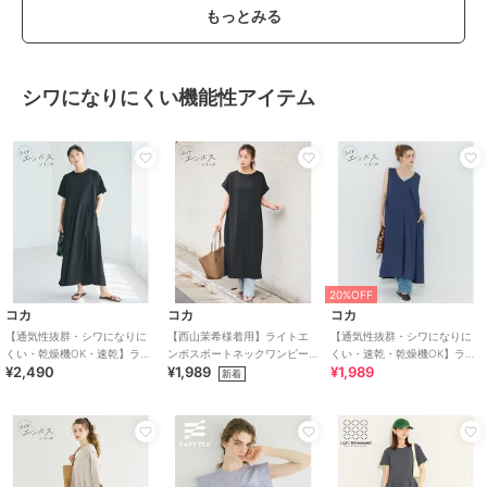
もっとみる
シワになりにくい機能性アイテム
20%OFF
コカ
コカ
コカ
【通気性抜群・シワになりに
【西山茉希様着用】ライトエ
【通気性抜群・シワになりに
くい・乾燥機OK・速乾】ライ
ンボスボートネックワンピー
くい・速乾・乾燥機OK】ライ
¥2,490
¥1,989
¥1,989
トエンボスタックワンピース
ス 全2色 / 通気性抜群・シワに
トエンボスマキシジャンパー
新着
なりにくい
スカート 全2色