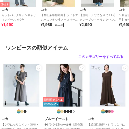
モデル：165cm/173cm
SALE
コカ
コカ
コカ
コカ
カットバックリボンギャザー
【西山茉希様着用】ライトエ
【速乾・シワになりにくい】
＼新色
ワンピース 全2色
ンボスマキシ丈ノースリーブ
クレープシャーリングワンピ
用】ガー
ブランド
コカ
¥1,490
¥1,989
¥2,990
¥1,69
ワンピース 全4色 / シワにな
ース 全2色
房対策
再入荷
SALE
20%OFF
りにくい・速乾
ショップ
コカ
コカ
コカ
コカ
カットバックリボンギャ
【通気性抜群・シワにな
＼新色登場／ エンボス
商品カテゴリ
ワンピースドレス
／
ワンピース
ザーワンピース 全2色
りにくい・速乾・乾燥機
ボートネックワンピース
ワンピースの類似アイテム
OK】ライトエンボスマ
全2色
1,490
1,989
1,989
性別タイプ
レディース
¥
¥
¥
キシジャンパースカート
ワンピースドレス
／
ワンピース
このカテゴリーをすべてみる
全2色
カラー
ブラック、A
サイズ
S,M,L
素材
ポリエステル98％ポリウレタン
2％
商品のお取り扱い方法
20%OFF
14%OFF
期間限定SALE
コカ
コカ
コカ
お手入れ
洗濯機
¥500ｸｰﾎﾟﾝ
コットンワイドワンピー
コットンキャミワンピー
【綿100％】ノースリー
特徴
ワンピースドレス
ス 全2色
ス 全2色
ブロングワンピース 全2
色
1,989
2,990
1,989
新着
¥
¥
¥
ポリエステル素材
/
無地
/
チェ
コカ
ブルーイースト
コカ
ック柄
/
ミドル丈
/
ロング・マ
【シワになりにくい・速乾・
●8/5-6特別セール●《新色追
【通気性抜群・シワになりに
乾燥機OK】エンボス半袖マキ
加/選べる着丈》累計販売数
くい・乾燥機OK】ライトエン