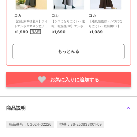
コカ
コカ
コカ
【西山茉希様着用】ライ
【シワになりにくい・速
【通気性抜群・シワにな
トエンボスマキシ丈ノー
乾・乾燥機OK】エンボ
りにくい・乾燥機OK】
スリーブワンピース 全4
ス半袖マキシワンピース
ライトエンボスマキシロ
1,989
1,690
1,989
再入荷
¥
¥
¥
色 / シワになりにくい・
全4色
ールアップワンピース
速乾
全3色
もっとみる
お気に入りに追加する
20%OFF
コカ
コカ
コカ
【通気性抜群・シワにな
【シワになりにくい・乾
コットンペプラムワイド
りにくい・乾燥機OK】
燥機OK・速乾】ライト
ワンピース 全2色
ライトエンボスノースリ
エンボスマキシワンピー
1,989
1,690
1,989
¥
¥
¥
商品説明
ーブティアードワンピー
ス 全2色
ス 全2色
商品番号：CG024-02226
型番：36-250833001-09