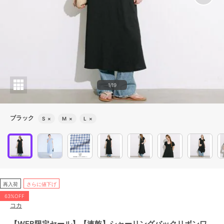
1/19
ブラック
S
×
M
×
L
×
再入荷
さらに値下げ
63%OFF
コカ
【WEB限定セール】【速乾】シャーリングバックリボンワ