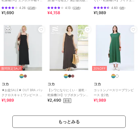
キシ丈
/
半袖
/
S･7号以下あり
/
シワンピース 全4色
70000枚突破！アソート柄ワ
ボスマキシロールアップワン
洗える
/
吸水速乾加工
/
ストレ
4.26
4.13
4.60
（
373件
）
（
173件
）
（
5件
）
ンピース
ピース 全3色
¥1,690
¥4,158
¥1,989
ッチ
/
ライフスタイル
/
バスト
下切り替えワンピース
/
アウトド
ア
/
フレアスカート
ワンピース
コカ
コカ
コカ
ポリエステル素材
/
無地
/
チェ
ドットノースリーブワン
【外で着られるブラワン
ノースリーブカットワン
ック柄
/
ミドル丈
/
ロング・マ
ピース 全2色
ピース】 OUTBRAとろ
ピース 全4色
キシ丈
/
半袖
/
S･7号以下あり
/
みリブキャミワンピース
2,690
1,989
1,290
新着
再入荷
¥
¥
¥
洗える
/
吸水速乾加工
/
ストレ
全2色
ッチ
/
ライフスタイル
/
バスト
期間限定SALE
20%OFF
下切り替えワンピース
/
アウトド
ア
/
フレアスカート
コカ
コカ
コカ
★お盆SALE★ OUT BRA バッ
【シワになりにくい・速乾・
コットンノースリーブワンピ
ククロスキャミワンピース 全2
乾燥機OK】リブボタンワンピ
ース 全2色
¥1,989
¥2,490
¥1,989
色
ース 全2色
新着
18%OFF
期間限定SALE
SALE
コカ
コカ
コカ
サテンティアードワンピ
★お盆SALE★ OUT BRA
ボーダー切り替えワンピ
もっとみる
ース 全2色
バッククロスキャミワン
ース 全2色
ピース 全2色
2,990
1,989
1,490
¥
¥
¥