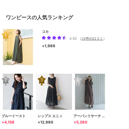
ワンピースの人気ランキング
コカ
4.50
（
24件の口コミ
）
1,989
￥
ブルーイースト
シップス エニィ
アーバンリサーチ サニーレーベル
4,158
12,980
5,280
￥
￥
￥