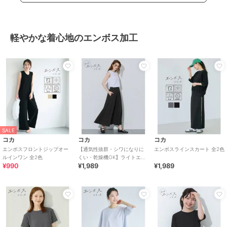
軽やかな着心地のエンボス加工
SALE
コカ
コカ
コカ
エンボスフロントジップオー
【通気性抜群・シワになりに
エンボスラインスカート 全2色
ルインワン 全2色
くい・乾燥機OK】ライトエン
¥990
¥1,989
¥1,989
ボスパネルフレアスカート 全2
色