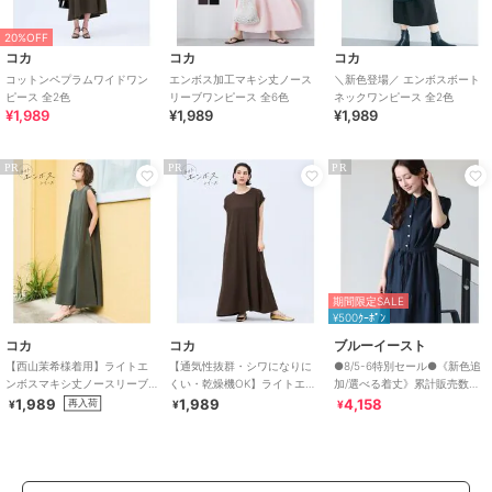
20%OFF
コカ
コカ
コカ
コットンペプラムワイドワン
エンボス加工マキシ丈ノース
＼新色登場／ エンボスボート
ピース 全2色
リーブワンピース 全6色
ネックワンピース 全2色
¥1,989
¥1,989
¥1,989
PR
PR
PR
期間限定SALE
¥500ｸｰﾎﾟﾝ
コカ
コカ
ブルーイースト
【西山茉希様着用】ライトエ
【通気性抜群・シワになりに
●8/5-6特別セール●《新色追
ンボスマキシ丈ノースリーブ
くい・乾燥機OK】ライトエン
加/選べる着丈》累計販売数
ワンピース 全4色 / シワになり
ボスマキシロールアップワン
70000枚突破！アソート柄ワ
1,989
1,989
4,158
再入荷
¥
¥
¥
にくい・速乾
ピース 全3色
ンピース