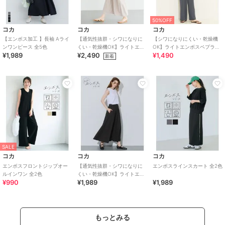
50%OFF
コカ
コカ
コカ
【エンボス加工 】長袖 Aライ
【通気性抜群・シワになりに
【シワになりにくい・乾燥機
ンワンピース 全5色
くい・乾燥機OK】ライトエン
OK】ライトエンボスペプラム
¥1,989
¥2,490
¥1,490
ボスワイドシルエットワンピ
オールインワン 全2色
新着
ース 全2色
SALE
コカ
コカ
コカ
エンボスフロントジップオー
【通気性抜群・シワになりに
エンボスラインスカート 全2色
ルインワン 全2色
くい・乾燥機OK】ライトエン
¥990
¥1,989
¥1,989
ボスパネルフレアスカート 全2
色
もっとみる