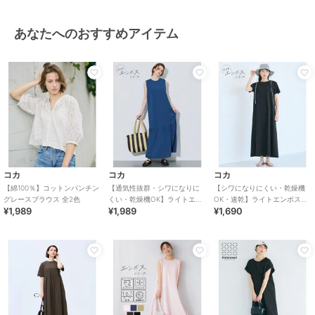
あなたへのおすすめアイテム
コカ
コカ
コカ
【綿100％】コットンパンチン
【通気性抜群・シワになりに
【シワになりにくい・乾燥機
グレースブラウス 全2色
くい・乾燥機OK】ライトエン
OK・速乾】ライトエンボスマ
¥1,989
¥1,989
¥1,690
ボスノースリーブティアード
キシワンピース 全2色
ワンピース 全2色