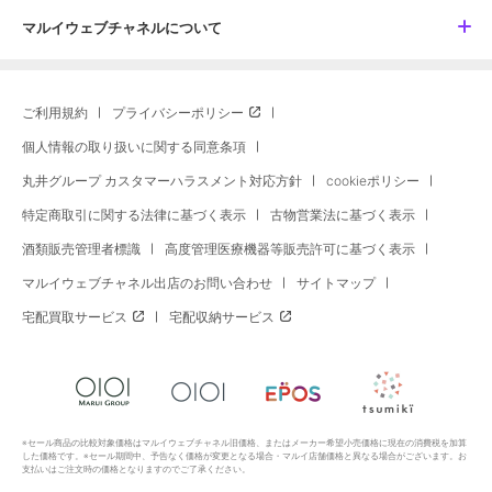
マルイウェブチャネルについて
ご利用規約
プライバシーポリシー
個人情報の取り扱いに関する同意条項
丸井グループ カスタマーハラスメント対応方針
cookieポリシー
特定商取引に関する法律に基づく表示
古物営業法に基づく表示
酒類販売管理者標識
高度管理医療機器等販売許可に基づく表示
マルイウェブチャネル出店のお問い合わせ
サイトマップ
宅配買取サービス
宅配収納サービス
※セール商品の比較対象価格はマルイウェブチャネル旧価格、またはメーカー希望小売価格に現在の消費税を加算
した価格です。※セール期間中、予告なく価格が変更となる場合・マルイ店舗価格と異なる場合がございます。お
支払いはご注文時の価格となりますのでご了承ください。