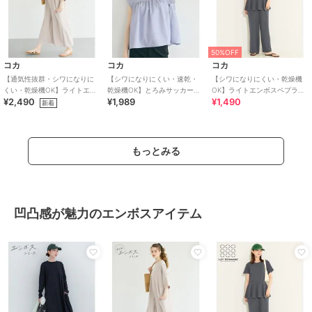
50%OFF
コカ
コカ
コカ
【通気性抜群・シワになりに
【シワになりにくい・速乾・
【シワになりにくい・乾燥機
くい・乾燥機OK】ライトエン
乾燥機OK】とろみサッカース
OK】ライトエンボスペプラム
¥2,490
¥1,989
¥1,490
ボスワイドシルエットワンピ
タンドカラーブラウス 全2色
オールインワン 全2色
新着
ース 全2色
もっとみる
凹凸感が魅力のエンボスアイテム