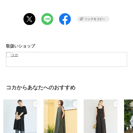
生地感：しわ感のあるさらりとした生地
伸縮性：あり
透け感：Aのみややあり
コカ
コカ
コカ
裏地：なし
チュールドッキングキャ
【西山茉希様着用】ライ
【シワになりにくい・速
ポケット：なし
ミワンピース 全2色
トエンボスボートネック
乾・乾燥機OK】リブボ
注意点：素材の特性上、色落ちしやすいのでご注意下さい。
ワンピース 全2色 / 通気
タンワンピース 全2色
2,490
1,989
2,490
新着
新着
¥
¥
¥
取扱いショップ
お洗濯方法によっては縮みや色あせの可能性あり。乾燥機等のご使用
性抜群・シワになりにく
はお控え下さい。
い
※商品単体でのお写真が実物に最も近いお色味となっております。
※生地や素材の性質により2cm前後(ニット製品に関しては4cm程度)サ
イズ誤差が出る場合がございます。
※モデル着用写真は撮影環境や、お客様のモニター環境により、多少
実際のカラーと異なって見えます。
コカからあなたへのおすすめ
※当商品は機械による生産の過程上、『生地を織る際の糸の継ぎ目』
SALE
SALE
や多少の『ほつれ』、繊維の『混紡』、形やサイズに多少の『誤差』
コカ
コカ
コカ
が生じる場合がございます。
ツイルペプラムキャミワ
【速乾・シワになりにく
ギャザーキャミワンピー
※お客様に喜んでいただけますよう、最良のお値段でご提供できるよ
ンピース 全3色
い】クレープシャーリン
ス 全2色
う努めております。今後もより良いデザインと商品をご提供させて頂
グワンピース 全2色
1,490
2,990
1,989
¥
¥
¥
くためにも素材や縫製につきましては、何卒ご理解いただきますよう
お願い申し上げます。