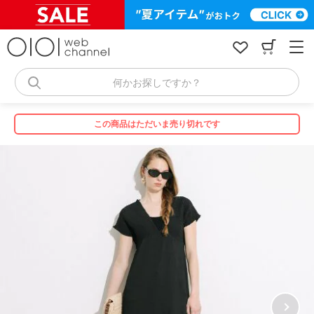
コ
ン
テ
ン
ツ
へ
何かお探しですか？
ス
キ
ッ
この商品はただいま売り切れです
プ