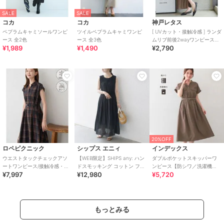
SALE
SALE
コカ
コカ
神戸レタス
ペプラムキャミソールワンピ
ツイルペプラムキャミワンピ
[ UVカット・接触冷感 ] ランダ
ース 全2色
ース 全3色
ムリブ前後2wayワンピース
¥1,989
¥1,490
¥2,790
[E3586]
20%OFF
ロペピクニック
シップス エニィ
インデックス
ウエストタックチェックアソ
【WEB限定】SHIPS any: ハン
ダブルポケットスキッパーワ
ートワンピース/接触冷感・防
ドスモッキング コットン フレ
ンピース【防シワ／洗濯機
¥7,997
¥12,980
¥5,720
シワ・リンクコーデ
ア ノースリーブ ワンピース
OK】《XS～3L／6col》
もっとみる