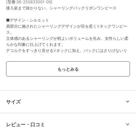
[型番:36-250833001-09]
後ろ姿まで抜かりない、シャーリングバックリボンワンピース
20%OFF
■デザイン・シルエット
コカ
コカ
コカ
肩部分に施されたシャーリングデザインが目を惹くVネックワンピー
エンボス加工マキシ丈ノ
コットンノースリーブワ
【通気性抜群・シワにな
ス。
ースリーブワンピース
ンピース 全2色
りにくい・乾燥機OK】
全6色
ライトエンボスワイドシ
立体感のあるシャーリングが程よいボリュームを生み、女性らしい柔
1,989
1,989
2,490
新着
¥
¥
¥
ルエットワンピース 全2
らかな印象に仕上げてくれます。
色
デコルテをすっきり見せるVネックに加え、バックにはさりげないリ
ボンディテールをプラス。
主張しすぎないデザインで、大人っぽく着こなせる一枚です。
■素材
・軽やかでさらっとした着心地の素材
SALE
・動きに合わせて揺れる柔らかな生地感
・ロングシーズン着用しやすい軽さ
コカ
コカ
コカ
【通気性抜群・シワにな
ドッキングニットタンク
ペプラムキャミソールワ
サイズ
りにくい・乾燥機OK・
ワンピース 全2色
ンピース 全2色
■コーディネート
速乾】ライトエンボスタ
2,490
3,990
1,989
新着
¥
¥
¥
サンダルやフラットシューズでリラックス感のあるスタイルはもちろ
ックワンピース
ん、
ヒールやアクセサリーを合わせればきれいめなお出かけスタイルにも
レビュー・口コミ
◎
デイリーからちょっとしたお出かけまで幅広く活躍します。