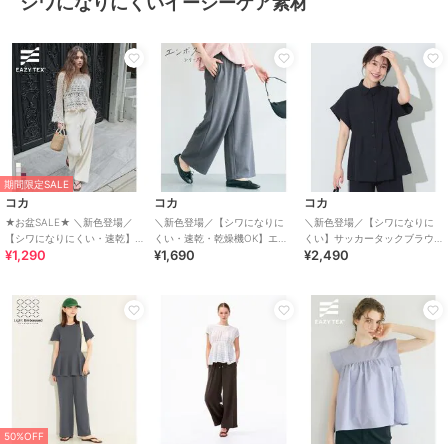
シワになりにくいイージーケア素材
期間限定SALE
コカ
コカ
コカ
★お盆SALE★ ＼新色登場／
＼新色登場／【シワになりに
＼新色登場／【シワになりに
【シワになりにくい・速乾】
くい・速乾・乾燥機OK】エン
くい】サッカータックブラウ
¥1,290
¥1,690
¥2,490
EAZY TEX リブパンツ 全7色
ボスワイドパンツ 全6色
ス 全4色
50%OFF