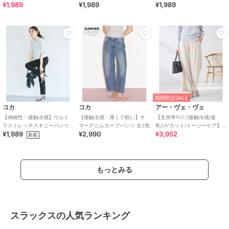
¥1,989
¥1,989
¥1,989
/ 接触冷感・薄くて軽い
イドパンツ 全4色
ーパンツ 全2色
期間限定SALE
コカ
コカ
アー・ヴェ・ヴェ
【伸縮性・接触冷感】ウルト
【接触冷感・薄くて軽い】サ
【支持率NO.1/接触冷感/速
ラストレッチスキニーパンツ
マーデニムカーブパンツ 全2色
乾/UVカット/イージーケア】
¥1,989
¥2,990
¥3,952
股下67cm
スッキリ見えワイドパンツ
新着
もっとみる
スラックスの人気ランキング