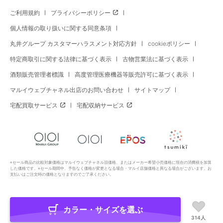
ご利用規約
プライバシーポリシー
個人情報の取り扱いに関する同意条項
丸井グループ カスタマーハラスメント対応方針
cookieポリシー
特定商取引に関する法律に基づく表示
古物営業法に基づく表示
酒類販売管理者標識
高度管理医療機器等販売許可に基づく表示
マルイウェブチャネル出店のお問い合わせ
サイトマップ
宅配買取サービス
宅配収納サービス
※セール商品の比較対象価格はマルイウェブチャネル旧価格、またはメーカー希望小売価格に現在の消費税を加算
した価格です。※セール期間中、予告なく価格が変更となる場合・マルイ店舗価格と異なる場合がございます。お
支払いはご注文時の価格となりますのでご了承ください。
カラー・サイズを選ぶ
Copyright All Rights Reserved. MARUI Co., Ltd
314人