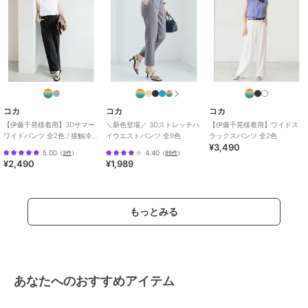
/
無地
/
洗える
/
吸水速乾加工
/
ストレッチ
/
ワイド・バギー
/
ストレートパンツ
/
ミッドライズ
/
ライフスタイル
/
アウトドア
/
セレモニー・入学式・卒業式
/
就
活
/
ブラックフォーマル（礼装・
喪服）
コカ
コカ
コカ
【伊藤千晃様着用】3Dサマー
＼新色登場／ 3Dストレッチハ
【伊藤千晃様着用】ワイドス
ワイドパンツ 全2色 / 接触冷
イウエストパンツ 全9色
ラックスパンツ 全2色
¥3,490
感・シワになりにくい
5.00
4.40
（
3件
）
（
99件
）
¥2,490
¥1,989
もっとみる
あなたへのおすすめアイテム