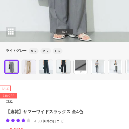
1/24
ライトグレー
S
×
M
×
L
×
SALE
33%OFF
コカ
【速乾】サマーワイドスラックス 全4色
4.33
(
6件の口コミ
)