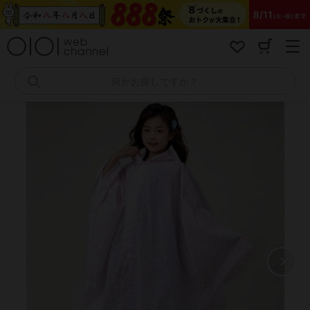
コ
ン
テ
ン
ツ
へ
何かお探しですか？
ス
キ
ッ
プ