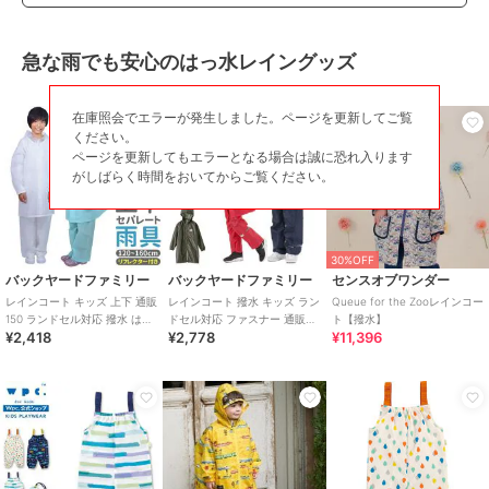
急な雨でも安心のはっ水レイングッズ
在庫照会でエラーが発生しました。ページを更新してご覧
ください。
ページを更新してもエラーとなる場合は誠に恐れ入ります
がしばらく時間をおいてからご覧ください。
30%OFF
バックヤードファミリー
バックヤードファミリー
センスオブワンダー
レインコート キッズ 上下 通販
レインコート 撥水 キッズ ラン
Queue for the Zooレインコー
150 ランドセル対応 撥水 はっ
ドセル対応 ファスナー 通販
ト【撥水】
¥2,418
¥2,778
¥11,396
水 男の子 女の子 小学校 小学
OUTDOOR PRODUCTS アウ