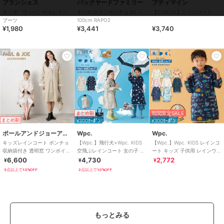
ブランシェス
バックヤードファミリー
プティマイン
キッズ ワッペン付きレイン
キッズ レインポンチョ 80 ～
【TOMICA】レインコート
原産国
MADE IN CHINA
ブーツ
100cm RAPO2
¥1,980
¥3,441
¥3,740
PR
PR
PR
期間限定SALE
まとめ割
まとめ割
¥300ｸｰﾎﾟﾝ
¥300ｸｰﾎﾟﾝ
ポールアンドジョーアクセソワ
Wpc.
Wpc.
キッズレインコート ポンチョ
【Wpc.】飛行犬×Wpc. KIDS
【Wpc.】Wpc. KIDS レインコ
収納袋付き 透明窓 ワンポイン
空飛ぶレインコート 女の子 男
ート キッズ 子供用 レインウェ
ト ロゴ クリザンテーム ヌネッ
の子 レインウェア
ア 子ども 男の子 女の子
6,600
4,730
2,772
¥
¥
¥
ト
3点以上で10%OFF
2点以上で10%OFF
もっとみる