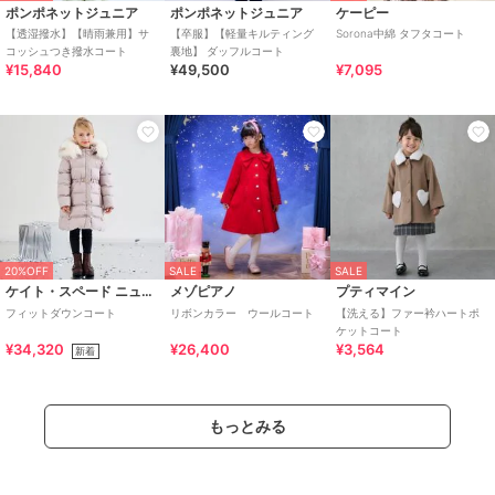
ポンポネットジュニア
ポンポネットジュニア
ケーピー
【透湿撥水】【晴雨兼用】サ
【卒服】【軽量キルティング
Sorona中綿 タフタコート
コッシュつき撥水コート
裏地】 ダッフルコート
¥15,840
¥49,500
¥7,095
20%OFF
SALE
SALE
ケイト・スペード ニューヨーク キッズ
メゾピアノ
プティマイン
フィットダウンコート
リボンカラー ウールコート
【洗える】ファー衿ハートポ
ケットコート
¥34,320
¥26,400
¥3,564
新着
もっとみる