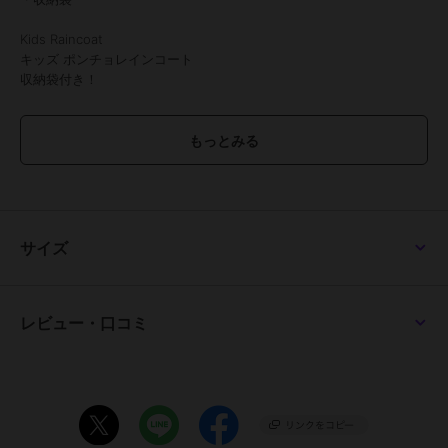
Kids Raincoat
キッズ ポンチョレインコート
収納袋付き！
嫌な雨の日も、オシャレなレインコートでルンルン♪
嬉しいポイントがいっぱい！
・ランドセルやリュックの上からゆったりと着れるポンチョタイプ
・男の子にも女の子にも似合うオシャレなデザイン
サイズ
・コンパクトで持ち運びやすい収納ポーチ付き
POINT.1
風通しが良く蒸れにくいポンチョタイプ
レビュー・口コミ
ユニセックスデザインのレインコート
風通しがよく、コートの中が蒸れにくいのも嬉しいポイント。
ゆったりしたシルエットで腕や体の動きを妨げず遊び盛りのお子様に
もぴったり
POINT.2