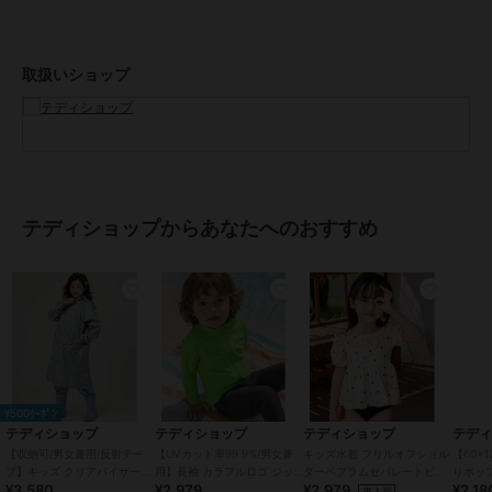
しっかり被っても前が見やすいクリアバイザー
立体的なクリアバイザーでフードを被っても前が見えやすいのがうれ
しい♪
取扱いショップ
POINT.3
リュックなども守れる背面収納カバー！
ゆったりとしたサイズ感なので、ランドセルなど大きめバッグも背負
ったままラクラクカバー！
POINT.4
テディショップからあなたへのおすすめ
暗くても安心！反射テープ
後ろの裾には薄暗い雨の日や夜間にうれしい反射テープが付いていて
安心・安全♪
POINT.5
様々なシーンで大活躍♪
通園・通学だけではなく様々なシーンで使用可能です。
犬の散歩/雪遊び/自転車での通園・通学/スポーツ観戦
¥500ｸｰﾎﾟﾝ
- DETAIL -
テディショップ
テディショップ
テディショップ
テデ
・脱ぎ着が簡単なスナップボタン
【収納可/男女兼用/反射テー
【UVカット率99.9%/男女兼
キッズ水着 フリルオフショル
【60×
プ】キッズ クリアバイザーフ
用】長袖 カラフルロゴ ジッ
ダーペプラムセパレートビキ
りポッ
¥3,580
¥2,979
¥2,979
¥2,18
ード付きレインコート+収納
プアップ ラッシュガードトッ
ニ+キャップ 上下3点セット
プタオ
再入荷