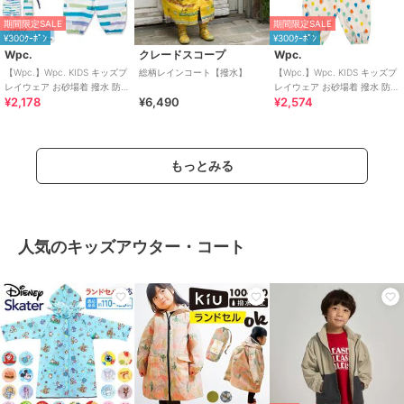
期間限定SALE
期間限定SALE
¥300ｸｰﾎﾟﾝ
¥300ｸｰﾎﾟﾝ
Wpc.
クレードスコープ
Wpc.
【Wpc.】Wpc. KIDS キッズプ
総柄レインコート【撥水】
【Wpc.】Wpc. KIDS キッズプ
レイウェア お砂場着 撥水 防水
レイウェア お砂場着 撥水 防水
¥2,178
¥6,490
¥2,574
収納袋付き 男の子 女の子
収納袋付き
もっとみる
人気のキッズアウター・コート