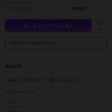
各種特典利用でさらに
￥3,878
OFF
特典内訳
カラー・サイズを選ぶ
3人
500円クーポン対象
8/9(日)まで
商品説明
商品番号：CG024-00593
型番：raincover017
[型番:raincover017]
【2点セット】
・レインコート
・収納袋