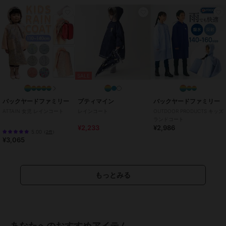
います。ご了承ください。
●生地の取り方により、柄の位置等写真と異なる場合がございます。
ご了承ください。
ブランド
テディショップ
SALE
ショップ
テディショップ
商品カテゴリ
傘・レイングッズ
／
レインコー
バックヤードファミリー
プティマイン
バックヤードファミリー
ト・レイングッズ
ATTAIN 女児 レインコート
レインコート
OUTDOOR PRODUCTS キッズ
性別タイプ
ボーイズ
ランドコート
¥2,233
¥2,986
傘・レイングッズ
／
レインコー
5.00
（
2件
）
ト・レイングッズ
¥3,065
ガールズ
傘・レイングッズ
／
レインコー
ト・レイングッズ
もっとみる
カラー
ピンク系その他、ブルー系その
他、グレー系その他、ピンク系そ
の他2、ブラック系その他、サッ
クスブルー、ライトカーキ、ライ
あなたへのおすすめアイテム
トベージュ、ミント、ブルー系そ