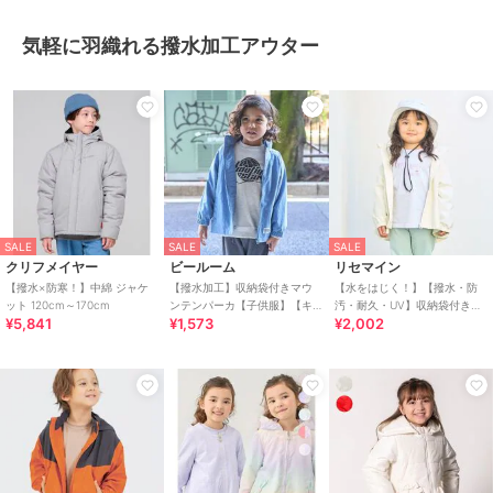
気軽に羽織れる撥水加工アウター
SALE
SALE
SALE
クリフメイヤー
ビールーム
リセマイン
【撥水×防寒！】中綿 ジャケ
【撥水加工】収納袋付きマウ
【水をはじく！】【撥水・防
ット 120cm～170cm
ンテンパーカ【子供服】【キ
汚・耐久・UV】収納袋付きバ
¥5,841
¥1,573
¥2,002
ッズ】【男の子】【女の子】
ックフリルＡラインマウンテ
ンパーカー【子供服】