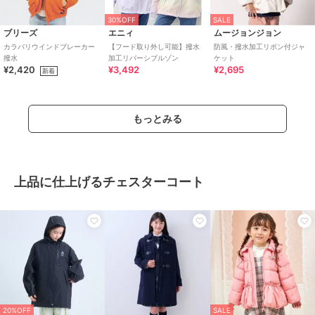
30%OFF
SALE
ブリーズ
エニィ
ムージョンジョン
カラバリウインドブレーカー
【フード取り外し可能】撥水
防風・撥水加工リボン付ジャ
撥水
加工リバーシブルゾン
ケット
¥2,420
¥3,492
¥2,695
新着
もっとみる
上品に仕上げるチェスターコート
20%OFF
SALE