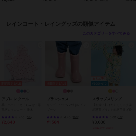
・腕が通るよう裾付近にボタン付き。
袋 2点セット
プス キッズ
腕が通せて動きやすい！
・オシャレなハイネック＆フードのギャザーゴムで首元もしっかりガ
レインコート・レイングッズの類似アイテム
ード！
このカテゴリーをすべてみる
【商品仕様】
・収納袋：約24.5cm×27.5cm
・重さ：約168g（Lサイズ）
・撥水加工：あり
・生地の厚さ：薄手
・透け感：若干あり
・ストレッチ：なし
まとめ割
・裏地：なし
期間限定SALE
期間限定SALE
¥500ｸｰﾎﾟﾝ
【注意事項】
●サイズは平置きで測定しております。
※サイズは、実寸サイズを測っているため多少誤差がでる場合があり
アプレ レ クール
ブランシェス
スラップスリップ
ます。
花・ハート・さくらんぼ・恐
キッズ ワッペン付きレイン
【お揃い】はたらくくるま花
竜柄レインコート 撥水
ブーツ
柄恐竜プリント総柄手提げ袋
製造工程の関係上、各採寸箇所実寸(平置き)より【約-3cm～
付きレインコート(95~135cm)
+3cm】程度は
4.16
4.40
5.00
（
6件
）
（
10件
）
（
1件
）
¥2,640
¥1,584
¥3,630
誤差の許容範囲とさせて頂いておりますので、予めご了承ください
ませ。
2点以上で10%OFF
●商品のお色は、照明の関係で実物と多少の違いが生じることがござ