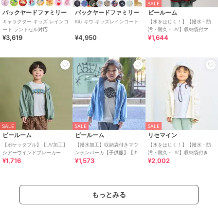
SALE
バックヤードファミリー
バックヤードファミリー
ビールーム
キャラクター キッズ レインコ
KiU キウ キッズレインコート
【水をはじく！】【撥水・防
ート ランドセル対応
汚・耐久・UV】収納袋付マウ
¥3,619
¥4,950
¥1,644
ンテンパーカー(反射シート付
き)【子供服】【キ
SALE
SALE
SALE
ビールーム
ビールーム
リセマイン
【ポケッタブル】【UV加工】
【撥水加工】収納袋付きマウ
【水をはじく！】【撥水・防
シアーウインドブレーカー
ンテンパーカ【子供服】【キ
汚・耐久・UV】収納袋付きバ
¥1,716
¥1,573
¥2,002
【子供服】【キッズ】【男の
ッズ】【男の子】【女の子】
ックフリルＡラインマウンテ
子】【女の子】
ンパーカー【子供服】
もっとみる