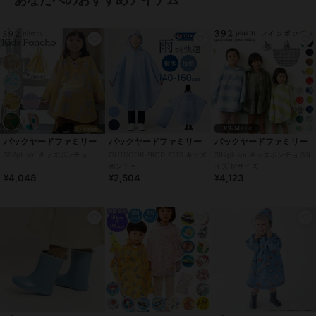
の他2、モスグリーン
サイズ
L,XL,2XL,3XL,4XL
素材
100% ポリエステル
商品のお取り扱い方法
お手入れ
洗濯機OK
特徴
傘・レイングッズ
ポリエステル素材
/
無地
/
チェ
バックヤードファミリー
バックヤードファミリー
バックヤードファミリー
ック柄
/
プリント柄
/
その他柄
392plusm キッズポンチョ
OUTDOOR PRODUCTS キッズ
392plusm キッズポンチョ Sサ
/
リボン
/
晴雨兼用
/
洗える
/
ポンチョ
イズ Mサイズ
撥水／防水加工
/
ライフスタイル
¥4,048
¥2,504
¥4,123
/
ウォーキング・ランニング
/
キ
ャンプ・レジャー
/
サイクル
レインコート・レイングッズ
ポリエステル素材
/
無地
/
チェ
ック柄
/
プリント柄
/
その他柄
/
リボン
/
晴雨兼用
/
洗える
/
撥水／防水加工
/
ライフスタイル
/
ウォーキング・ランニング
/
キ
ャンプ・レジャー
/
サイクル