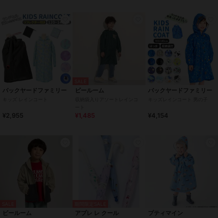
傘・レイングッズ
／
レインコー
ト・レイングッズ
ガールズ
傘・レイングッズ
／
レインコー
ト・レイングッズ
カラー
ブルー系その他2、ピンク系その
他、ブルー系その他、グレー系そ
の他、ピンク系その他2、ブラッ
SALE
ク系その他、サックスブルー、ラ
バックヤードファミリー
ビールーム
バックヤードファミリー
イトカーキ、ライトベージュ、ミ
キッズ レインコート
収納袋入りアソートレインコ
キッズレインコート 男の子
ント、モスグリーン
ート
¥2,955
¥1,485
¥4,154
サイズ
L,XL,2XL,3XL,4XL
素材
100% ポリエステル
商品のお取り扱い方法
お手入れ
洗濯機OK
特徴
傘・レイングッズ
ポリエステル素材
/
無地
/
チェ
ック柄
/
プリント柄
/
その他柄
SALE
期間限定SALE
/
リボン
/
晴雨兼用
/
洗える
/
ビールーム
アプレ レ クール
プティマイン
撥水／防水加工
/
ライフスタイル