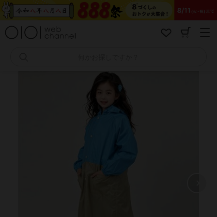
コ
ン
テ
ン
ツ
へ
何かお探しですか？
ス
キ
ッ
プ