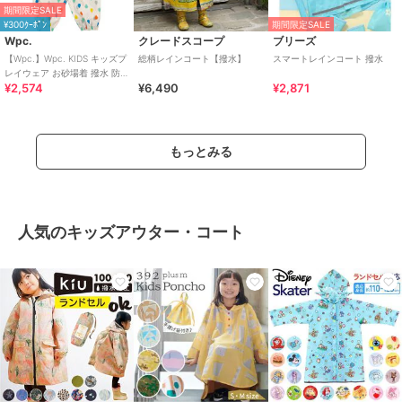
期間限定SALE
¥300ｸｰﾎﾟﾝ
期間限定SALE
Wpc.
クレードスコープ
ブリーズ
【Wpc.】Wpc. KIDS キッズプ
総柄レインコート【撥水】
スマートレインコート 撥水
レイウェア お砂場着 撥水 防水
¥2,574
¥6,490
¥2,871
収納袋付き
もっとみる
人気のキッズアウター・コート