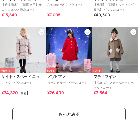
【透湿撥水】【晴雨兼用】サ
Sorona中綿 タフタコート
【卒服】【軽量キルティング
コッシュつき撥水コート
裏地】 ダッフルコート
¥15,840
¥7,095
¥49,500
20%OFF
SALE
SALE
ケイト・スペード ニューヨーク キッズ
メゾピアノ
プティマイン
フィットダウンコート
リボンカラー ウールコート
【洗える】ファー衿ハートポ
ケットコート
¥34,320
¥26,400
¥3,564
新着
もっとみる