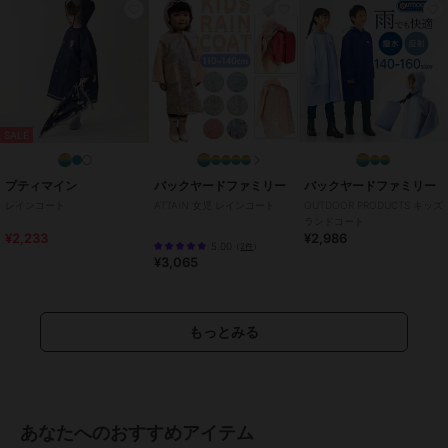
・裏地：なし
【注意事項】
●サイズは平置きで測定しております。
※サイズは、実寸サイズを測っているため多少誤差がでる場合があり
ます。
製造工程の関係上、各採寸箇所実寸(平置き)より【約-3cm～
+3cm】程度は
SALE
誤差の許容範囲とさせて頂いておりますので、予めご了承ください
ませ。
プティマイン
バックヤードファミリー
バックヤードファミリー
●商品のお色は、照明の関係で実物と多少の違いが生じることがござ
レインコート
ATTAIN 女児 レインコート
OUTDOOR PRODUCTS キッズ
います。ご了承ください。
ランドコート
●生地の取り方により、柄の位置等写真と異なる場合がございます。
¥2,233
¥2,986
5.00
（
2件
）
ご了承ください。
¥3,065
ブランド
テディショップ
もっとみる
ショップ
テディショップ
商品カテゴリ
傘・レイングッズ
／
レインコー
ト・レイングッズ
あなたへのおすすめアイテム
性別タイプ
ボーイズ