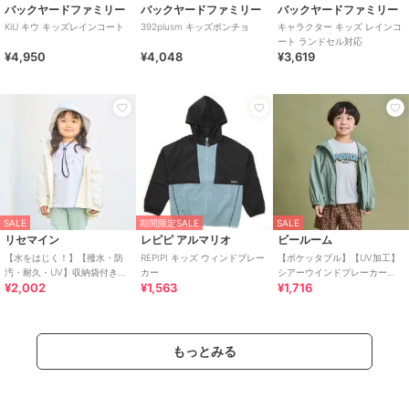
バックヤードファミリー
バックヤードファミリー
バックヤードファミリー
KiU キウ キッズレインコート
392plusm キッズポンチョ
キャラクター キッズ レインコ
ート ランドセル対応
¥4,950
¥4,048
¥3,619
SALE
期間限定SALE
SALE
リセマイン
レピピ アルマリオ
ビールーム
【水をはじく！】【撥水・防
REPIPI キッズ ウィンドブレー
【ポケッタブル】【UV加工】
汚・耐久・UV】収納袋付きバ
カー
シアーウインドブレーカー
¥2,002
¥1,563
¥1,716
ックフリルＡラインマウンテ
【子供服】【キッズ】【男の
ンパーカー【子供服】
子】【女の子】
もっとみる