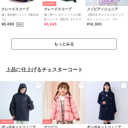
50%OFF
クレードスコープ
クレードスコープ
メゾピアノジュニア
働く車総柄リュック【撥水加
働く車ワンポイントマルチ配
【撥水】チャームつきクリア
工】
色リュック【撥水】【ドラマ
ポケットリュック 20L
¥6,490
¥3,245
¥14,300
着用アイテム】
新着
もっとみる
上品に仕上げるチェスターコート
20%OFF
SALE
ポンポネットジュニア
ケーピー
ポンポネットジュニア