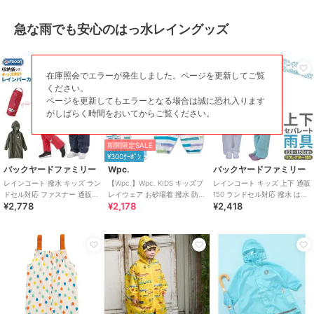
急な雨でも安心のはっ水レイングッズ
在庫照会でエラーが発生しました。ページを更新してご覧
ください。
ページを更新してもエラーとなる場合は誠に恐れ入ります
がしばらく時間をおいてからご覧ください。
期間限定SALE
¥300ｸｰﾎﾟﾝ
バックヤードファミリー
Wpc.
バックヤードファミリー
レインコート 撥水 キッズ ラン
【Wpc.】Wpc. KIDS キッズプ
レインコート キッズ 上下 通販
ドセル対応 ファスナー 通販
レイウェア お砂場着 撥水 防水
150 ランドセル対応 撥水 はっ
¥2,778
¥2,178
¥2,418
OUTDOOR PRODUCTS アウ
収納袋付き 男の子 女の子
水 男の子 女の子 小学校 小学