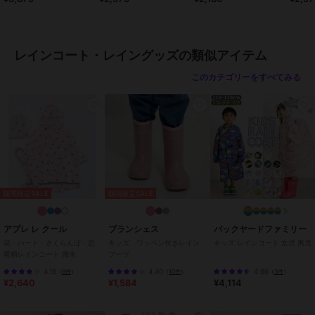
・ファスナーとスナップボタンでしっかり閉められるのが◎
プス キッズ
・袖口はゴムできゅっと絞って水が入りにくい！
レインコート・レイングッズの類似アイテム
・オシャレなハイネック＆フードのギャザーゴムで首元もしっかりガ
ード！
このカテゴリーをすべてみる
・あると嬉しい！両サイドにポケット付き
・乾かす時に便利なハンガーループ付き
・脇下には空気穴があり蒸れにくいのが◎
・使わない時はコンパクトに収納！
期間限定SALE
期間限定SALE
取っ手付きで持ち運びしやすい♪
【商品仕様】
アプレ レ クール
ブランシェス
バックヤードファミリー
・収納袋：約25cm×27cm
花・ハート・さくらんぼ・恐
キッズ ワッペン付きレイン
キッズ レインコート 女児 男児
竜柄レインコート 撥水
ブーツ
・重さ：約205g（Lサイズ）
・撥水加工：あり
4.16
4.40
4.66
（
6件
）
（
10件
）
（
3件
）
¥2,640
¥1,584
¥4,114
・生地の厚さ：薄手
・透け感：若干あり
・ストレッチ：なし