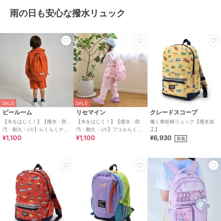
雨の日も安心な撥水リュック
SALE
SALE
ビールーム
リセマイン
クレードスコープ
【水をはじく！】【撥水・防
【水をはじく！】【撥水・防
働く車総柄リュック【撥水加
汚・耐久・UV】らくらくナッ
汚・耐久・UV】フリルらくら
工】
¥1,100
¥1,100
¥6,930
プ(反射シート付き)【子供服】
くナップ【子供服】【キッ
新着
【キッズ】【男の
ズ】【女の子】