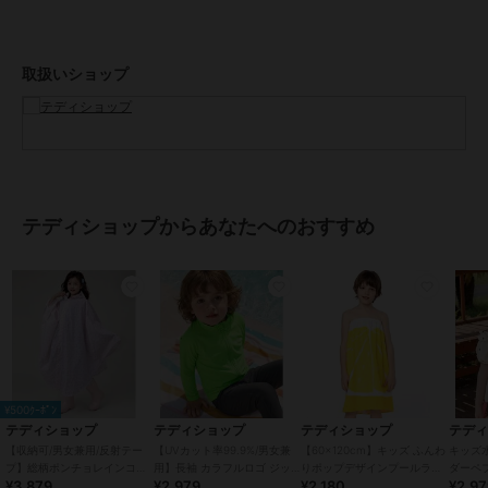
POINT.2
しっかり被っても前が見やすいクリアバイザー
取扱いショップ
立体的なクリアバイザーでフードを被っても前が見えやすいのがうれ
しい♪
POINT.3
リュックなども守れる背面収納カバー！
スナップボタンを外すと背面部分の幅が広がる！
ランドセルなど大きめバッグも背負ったままラクラクカバー！
テディショップからあなたへのおすすめ
POINT.4
暗くても安心！反射テープ
薄暗い雨の日や夜間にうれしい反射テープ付き！
後ろの裾とボタン部分に付いていて安心・安全♪
POINT.5
様々なシーンで大活躍♪
通園・通学だけではなく様々なシーンで使用可能です。
¥500ｸｰﾎﾟﾝ
犬の散歩/雪遊び/自転車での通園・通学/スポーツ観戦
テディショップ
テディショップ
テディショップ
テデ
【収納可/男女兼用/反射テー
【UVカット率99.9%/男女兼
【60×120cm】キッズ ふんわ
キッズ
- DETAIL -
プ】総柄ポンチョレインコー
用】長袖 カラフルロゴ ジッ
りポップデザインプールラッ
ダーペ
¥3,879
¥2,979
¥2,180
¥2,9
ト+収納袋 2点セット キッズ
プアップ ラッシュガードトッ
プタオル
ニ+キ