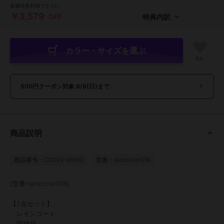
各種特典利用でさらに
￥3,579
OFF
特典内訳
カラー・サイズを選ぶ
8人
500円クーポン対象
8/9(日)まで
商品説明
商品番号：CG024-00190
型番：raincover016
[型番:raincover016]
【2点セット】
・レインコート
・収納袋