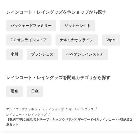
レインコート・レイングッズを他ショップから探す
バックヤードファミリー
ザッカセレクト
F.O.オンラインストア
ナルミヤオンライン
Wpc.
小川
ブランシェス
ベベオンラインストア
レインコート・レイングッズを関連カテゴリから探す
雨傘
日傘
/
/
/
マルイウェブチャネル
テディショップ
傘・レイングッズ
/
レインコート・レイングッズ
【収納可/男女兼用/反射テープ】キッズ クリアバイザーフード付きレインコート+収納袋 2
点セット