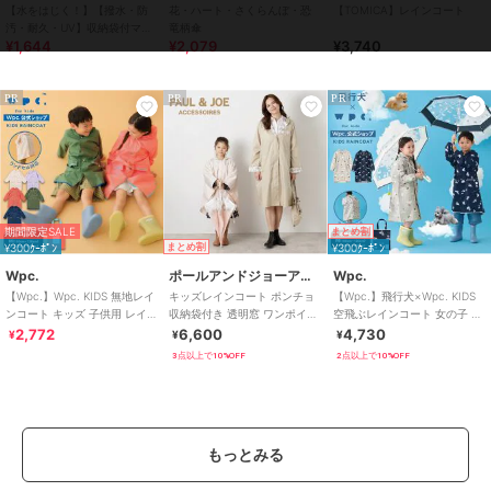
【水をはじく！】【撥水・防
花・ハート・さくらんぼ・恐
【TOMICA】レインコート
/
ウォーキング・ランニング
/
キ
汚・耐久・UV】収納袋付マウ
竜柄傘
ャンプ・レジャー
/
サイクル
¥1,644
¥2,079
¥3,740
ンテンパーカー(反射シート付
き)【子供服】【キ
レインコート・レイングッズ
PR
PR
PR
ポリエステル素材
/
無地
/
チェ
ック柄
/
プリント柄
/
その他柄
/
リボン
/
晴雨兼用
/
洗える
/
撥水／防水加工
/
ライフスタイル
/
ウォーキング・ランニング
/
キ
ャンプ・レジャー
/
サイクル
期間限定SALE
まとめ割
¥300ｸｰﾎﾟﾝ
まとめ割
¥300ｸｰﾎﾟﾝ
原産国
MADE IN CHINA
Wpc.
ポールアンドジョーアクセソワ
Wpc.
【Wpc.】Wpc. KIDS 無地レイ
キッズレインコート ポンチョ
【Wpc.】飛行犬×Wpc. KIDS
ンコート キッズ 子供用 レイン
収納袋付き 透明窓 ワンポイン
空飛ぶレインコート 女の子 男
ウェア 男の子 女の子
ト ロゴ クリザンテーム ヌネッ
の子 レインウェア
2,772
6,600
4,730
¥
¥
¥
ト
3点以上で10%OFF
2点以上で10%OFF
もっとみる