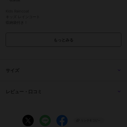
Kids Raincoat
キッズ レインコート
収納袋付き！
嫌な雨の日も、オシャレなレインコートでルンルン♪
嬉しいポイントがいっぱい！
・背中部分のスナップボタンを外して余裕ができる！
背マチ付き
・男の子にも女の子にも似合う
サイズ
オシャレなデザイン
・コンパクトで持ち運びやすい
収納ポーチ付き
レビュー・口コミ
POINT.1
脱ぎ着が楽ちんなコートタイプ
ユニセックスデザインのレインコート
服の上からさっと着用OK！
羽織るだけで衣類が濡れるのを防ぎます