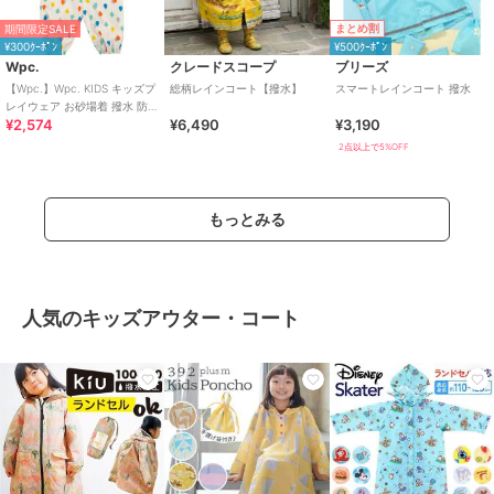
まとめ割
期間限定SALE
¥300ｸｰﾎﾟﾝ
¥500ｸｰﾎﾟﾝ
Wpc.
クレードスコープ
ブリーズ
【Wpc.】Wpc. KIDS キッズプ
総柄レインコート【撥水】
スマートレインコート 撥水
レイウェア お砂場着 撥水 防水
¥2,574
¥6,490
¥3,190
収納袋付き
2点以上で5%OFF
もっとみる
人気のキッズアウター・コート