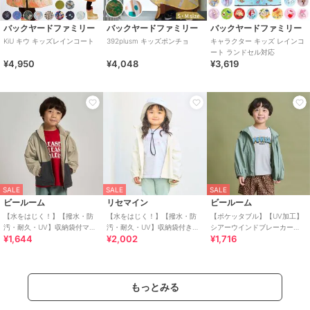
バックヤードファミリー
バックヤードファミリー
バックヤードファミリー
KiU キウ キッズレインコート
392plusm キッズポンチョ
キャラクター キッズ レインコ
ート ランドセル対応
¥4,950
¥4,048
¥3,619
SALE
SALE
SALE
ビールーム
リセマイン
ビールーム
【水をはじく！】【撥水・防
【水をはじく！】【撥水・防
【ポケッタブル】【UV加工】
汚・耐久・UV】収納袋付マウ
汚・耐久・UV】収納袋付きバ
シアーウインドブレーカー
¥1,644
¥2,002
¥1,716
ンテンパーカー(反射シート付
ックフリルＡラインマウンテ
【子供服】【キッズ】【男の
き)【子供服】【キ
ンパーカー【子供服】
子】【女の子】
もっとみる