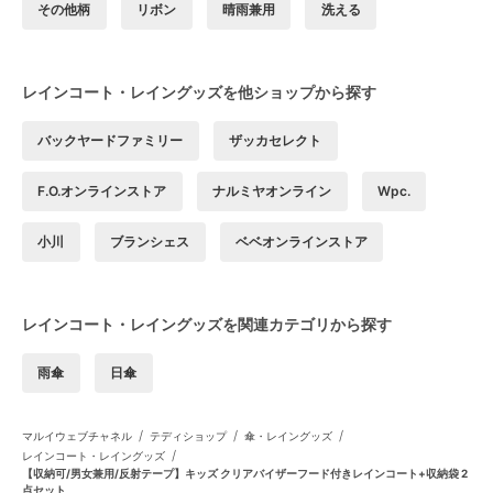
その他柄
リボン
晴雨兼用
洗える
レインコート・レイングッズを他ショップから探す
バックヤードファミリー
ザッカセレクト
F.O.オンラインストア
ナルミヤオンライン
Wpc.
小川
ブランシェス
ベベオンラインストア
レインコート・レイングッズを関連カテゴリから探す
雨傘
日傘
/
/
/
マルイウェブチャネル
テディショップ
傘・レイングッズ
/
レインコート・レイングッズ
【収納可/男女兼用/反射テープ】キッズ クリアバイザーフード付きレインコート+収納袋 2
点セット