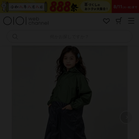
コ
ン
テ
ン
ツ
へ
何かお探しですか？
ス
キ
ッ
プ