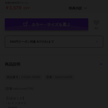
各種特典利用でさらに
￥3,579
OFF
特典内訳
カラー・サイズを選ぶ
8人
500円クーポン対象
8/11(火)まで
商品説明
商品番号：CG024-00190
型番：raincover016
[型番:raincover016]
【2点セット】
・レインコート
・収納袋