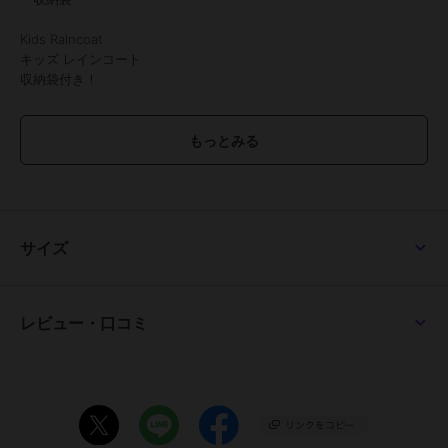
Kids Raincoat
キッズ レインコート
収納袋付き！
嫌な雨の日も、オシャレなレインコートでルンルン♪
嬉しいポイントがいっぱい！
・背中部分のスナップボタンを外して余裕ができる！
背マチ付き
・男の子にも女の子にも似合う
サイズ
オシャレなデザイン
・コンパクトで持ち運びやすい
収納ポーチ付き
レビュー・口コミ
POINT.1
脱ぎ着が楽ちんなコートタイプ
ユニセックスデザインのレインコート
服の上からさっと着用OK！
羽織るだけで衣類が濡れるのを防ぎます