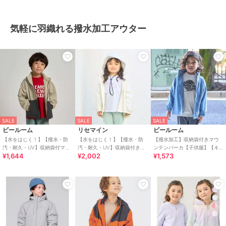
気軽に羽織れる撥水加工アウター
SALE
SALE
SALE
ビールーム
リセマイン
ビールーム
【水をはじく！】【撥水・防
【水をはじく！】【撥水・防
【撥水加工】収納袋付きマウ
汚・耐久・UV】収納袋付マウ
汚・耐久・UV】収納袋付きバ
ンテンパーカ【子供服】【キ
¥1,644
¥2,002
¥1,573
ンテンパーカー(反射シート付
ックフリルＡラインマウンテ
ッズ】【男の子】【女の子】
き)【子供服】【キ
ンパーカー【子供服】