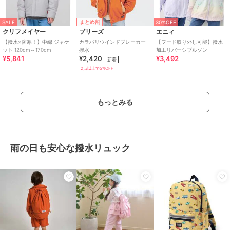
まとめ割
SALE
30%OFF
クリフメイヤー
ブリーズ
エニィ
【撥水×防寒！】中綿 ジャケ
カラバリウインドブレーカー
【フード取り外し可能】撥水
ット 120cm～170cm
撥水
加工リバーシブルゾン
¥5,841
¥2,420
¥3,492
新着
2点以上で5%OFF
もっとみる
雨の日も安心な撥水リュック