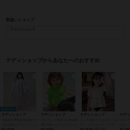
POINT.2
しっかり被っても前が見やすいクリアバイザー
取扱いショップ
立体的なクリアバイザーでフードを被っても前が見えやすいのがうれ
しい♪
POINT.3
リュックなども守れる背面収納カバー！
スナップボタンを外すと背面部分の幅が広がる！
ランドセルなど大きめバッグも背負ったままラクラクカバー！
テディショップからあなたへのおすすめ
POINT.4
暗くても安心！反射テープ
薄暗い雨の日や夜間にうれしい反射テープ付き！
後ろの裾とボタン部分に付いていて安心・安全♪
POINT.5
様々なシーンで大活躍♪
通園・通学だけではなく様々なシーンで使用可能です。
¥500ｸｰﾎﾟﾝ
犬の散歩/雪遊び/自転車での通園・通学/スポーツ観戦
テディショップ
テディショップ
テディショップ
テデ
【収納可/男女兼用/反射テー
【UVカット率99.9%/男女兼
キッズ水着 フリルオフショル
【60×
- DETAIL -
プ】総柄ポンチョレインコー
用】長袖 カラフルロゴ ジッ
ダーペプラムセパレートビキ
りポッ
¥3,879
¥2,979
¥2,979
¥2,18
ト+収納袋 2点セット キッズ
プアップ ラッシュガードトッ
ニ+キャップ 上下3点セット
プタオ
再入荷