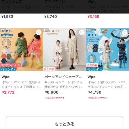
ブランシェス
プティマイン
Wpc.
/
ウォーキング・ランニング
/
キ
キッズ ワッペン付きレイン
【TOMICA】レインコート
【Wpc.】Wpc. KIDS レインコ
ャンプ・レジャー
/
サイクル
ブーツ
ート キッズ 子供用 レインウェ
¥1,980
¥3,740
¥3,168
ア 子ども 男の子 女の子
レインコート・レイングッズ
ポリエステル素材
/
無地
/
チェ
PR
PR
PR
ック柄
/
プリント柄
/
その他柄
/
リボン
/
晴雨兼用
/
洗える
/
撥水／防水加工
/
ライフスタイル
/
ウォーキング・ランニング
/
キ
ャンプ・レジャー
/
サイクル
期間限定SALE
まとめ割
原産国
MADE IN CHINA
¥300ｸｰﾎﾟﾝ
まとめ割
¥300ｸｰﾎﾟﾝ
Wpc.
ポールアンドジョーアクセソワ
Wpc.
【Wpc.】Wpc. KIDS 無地レイ
キッズレインコート ポンチョ
【Wpc.】飛行犬×Wpc. KIDS
ンコート キッズ 子供用 レイン
収納袋付き 透明窓 ワンポイン
空飛ぶレインコート 女の子 男
ウェア 男の子 女の子
ト ロゴ クリザンテーム ヌネッ
の子 レインウェア
2,772
6,600
4,730
¥
¥
¥
ト
3点以上で10%OFF
2点以上で10%OFF
もっとみる