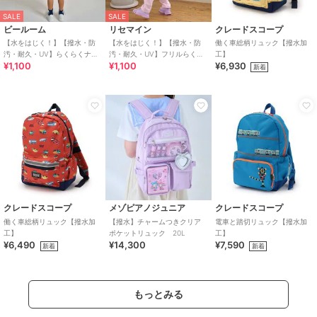
SALE
SALE
ビールーム
リセマイン
クレードスコープ
【水をはじく！】【撥水・防
【水をはじく！】【撥水・防
働く車総柄リュック【撥水加
汚・耐久・UV】らくらくナッ
汚・耐久・UV】フリルらくら
工】
¥1,100
¥1,100
¥6,930
プ(反射シート付き)【子供服】
くナップ【子供服】【キッ
新着
【キッズ】【男の
ズ】【女の子】
クレードスコープ
メゾピアノジュニア
クレードスコープ
働く車総柄リュック【撥水加
【撥水】チャームつきクリア
電車と踏切リュック【撥水加
工】
ポケットリュック 20L
工】
¥6,490
¥14,300
¥7,590
新着
新着
もっとみる