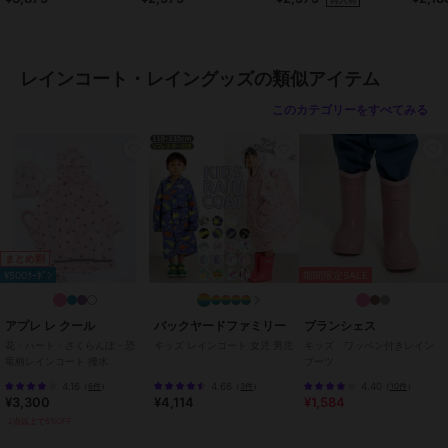
・ファスナーとスナップボタンでしっかり閉められるのが◎
プス キッズ
・袖口はゴムできゅっと絞って水が入りにくい！
レインコート・レイングッズの類似アイテム
・オシャレなハイネック＆フードのギャザーゴムで首元もしっかりガ
ード！
このカテゴリーをすべてみる
・あると嬉しい！両サイドにポケット付き
・乾かす時に便利なハンガーループ付き
・脇下には空気穴があり蒸れにくいのが◎
まとめ割
・使わない時はコンパクトに収納！
¥500ｸｰﾎﾟﾝ
期間限定SALE
取っ手付きで持ち運びしやすい♪
【商品仕様】
アプレ レ クール
バックヤードファミリー
ブランシェス
・収納袋：約25cm×27cm
花・ハート・さくらんぼ・恐
キッズ レインコート 女児 男児
キッズ ワッペン付きレイン
竜柄レインコート 撥水
ブーツ
・重さ：約205g（Lサイズ）
・撥水加工：あり
4.16
4.66
4.40
（
6件
）
（
3件
）
（
10件
）
¥3,300
¥4,114
¥1,584
・生地の厚さ：薄手
・透け感：若干あり
2点以上で5%OFF
・ストレッチ：なし