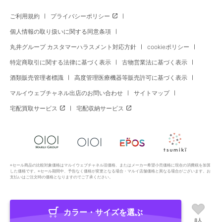
ご利用規約
プライバシーポリシー
個人情報の取り扱いに関する同意条項
丸井グループ カスタマーハラスメント対応方針
cookieポリシー
特定商取引に関する法律に基づく表示
古物営業法に基づく表示
酒類販売管理者標識
高度管理医療機器等販売許可に基づく表示
マルイウェブチャネル出店のお問い合わせ
サイトマップ
宅配買取サービス
宅配収納サービス
※セール商品の比較対象価格はマルイウェブチャネル旧価格、またはメーカー希望小売価格に現在の消費税を加算
した価格です。※セール期間中、予告なく価格が変更となる場合・マルイ店舗価格と異なる場合がございます。お
支払いはご注文時の価格となりますのでご了承ください。
カラー・サイズを選ぶ
Copyright All Rights Reserved. MARUI Co., Ltd
8人