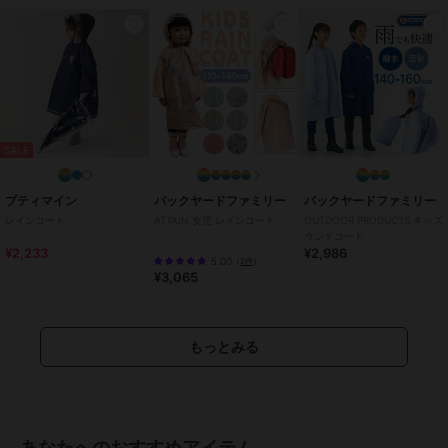
・裏地：なし
【注意事項】
●サイズは平置きで測定しております。
※サイズは、実寸サイズを測っているため多少誤差がでる場合があり
ます。
製造工程の関係上、各採寸箇所実寸(平置き)より【約-3cm～
+3cm】程度は
SALE
誤差の許容範囲とさせて頂いておりますので、予めご了承ください
ませ。
●商品のお色は、照明の関係で実物と多少の違いが生じることがござ
プティマイン
バックヤードファミリー
バックヤードファミリー
います。ご了承ください。
レインコート
ATTAIN 女児 レインコート
OUTDOOR PRODUCTS キッズ
●生地の取り方により、柄の位置等写真と異なる場合がございます。
ランドコート
¥2,233
¥2,986
ご了承ください。
5.00
（
2件
）
¥3,065
ブランド
テディショップ
もっとみる
ショップ
テディショップ
商品カテゴリ
傘・レイングッズ
／
レインコー
ト・レイングッズ
性別タイプ
ボーイズ
あなたへのおすすめアイテム