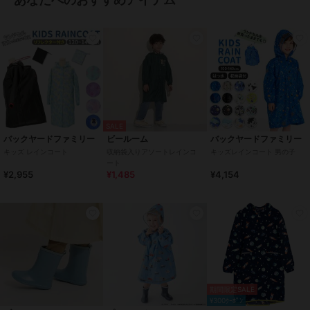
傘・レイングッズ
／
レインコー
ト・レイングッズ
ガールズ
傘・レイングッズ
／
レインコー
ト・レイングッズ
カラー
モスグリーン、ピンク系その他、
ブルー系その他、グレー系その
他、ピンク系その他2、ブラック
系その他、サックスブルー、ライ
SALE
トカーキ、ライトベージュ、ミン
バックヤードファミリー
ビールーム
バックヤードファミリー
ト、ブルー系その他2
キッズ レインコート
収納袋入りアソートレインコ
キッズレインコート 男の子
ート
サイズ
L,XL,2XL,3XL,4XL
¥2,955
¥1,485
¥4,154
素材
100% ポリエステル
商品のお取り扱い方法
お手入れ
洗濯機OK
特徴
傘・レイングッズ
ポリエステル素材
/
無地
/
チェ
ック柄
/
プリント柄
/
その他柄
期間限定SALE
/
リボン
/
晴雨兼用
/
洗える
/
¥300ｸｰﾎﾟﾝ
撥水／防水加工
/
ライフスタイル