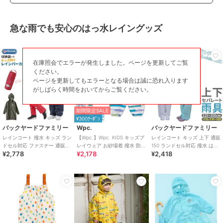
急な雨でも安心のはっ水レイングッズ
在庫照会でエラーが発生しました。ページを更新してご覧
ください。
ページを更新してもエラーとなる場合は誠に恐れ入ります
がしばらく時間をおいてからご覧ください。
期間限定SALE
¥300ｸｰﾎﾟﾝ
バックヤードファミリー
Wpc.
バックヤードファミリー
レインコート 撥水 キッズ ラン
【Wpc.】Wpc. KIDS キッズプ
レインコート キッズ 上下 通販
ドセル対応 ファスナー 通販
レイウェア お砂場着 撥水 防水
150 ランドセル対応 撥水 はっ
¥2,778
¥2,178
¥2,418
OUTDOOR PRODUCTS アウ
収納袋付き 男の子 女の子
水 男の子 女の子 小学校 小学