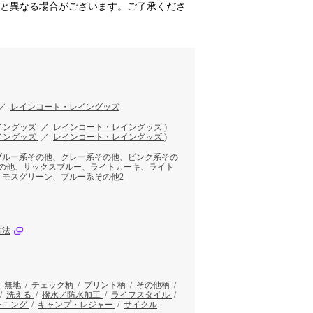
真と異なる場合がございます。ご了承くださ
／
レインコート・レイングッズ
イングッズ
／
レインコート・レイングッズ
)
イングッズ
／
レインコート・レイングッズ
)
ブルー系その他、グレー系その他、ピンク系その
その他、サックスブルー、ライトカーキ、ライト
、モスグリーン、ブルー系その他2
方法
/
無地
/
チェック柄
/
プリント柄
/
その他柄
/
/
洗える
/
撥水／防水加工
/
ライフスタイル
/
ンニング
/
キャンプ・レジャー
/
サイクル