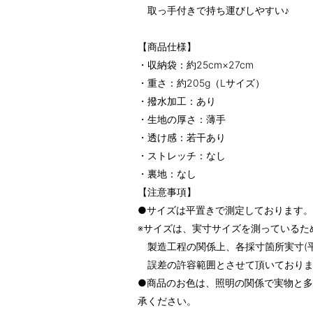
取っ手付きで持ち運びしやすい♪
【商品仕様】
・収納袋：約25cm×27cm
・重さ：約205g（Lサイズ）
・撥水加工：あり
・生地の厚さ：薄手
・透け感：若干あり
・ストレッチ：なし
・裏地：なし
【注意事項】
●サイズは平置きで測定しております。
※サイズは、実寸サイズを測っているた
製造工程の関係上、各採寸箇所実寸(平置
誤差の許容範囲とさせて頂いておりま
●商品のお色は、照明の関係で実物と
承ください。