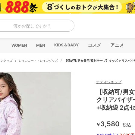
何かお探しですか？
コスメ
アニメ
KIDS＆BABY
WOMEN
MEN
イングッズ
/
レインコート・レイングッズ
/
【収納可/男女兼用/反射テープ】キッズ クリアバイ
テディショップ
【収納可/男
クリアバイザ
+収納袋 2点
3,580
￥
税込