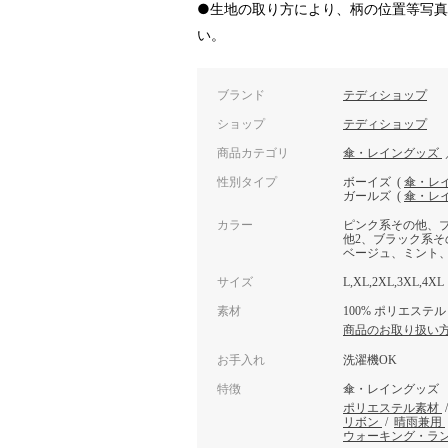
●生地の取り方により、柄の位置等写
い。
ブランド
テディショップ
ショップ
テディショップ
商品カテゴリ
傘・レイングッズ
性別タイプ
ボーイズ
(
傘・レ
ガールズ
(
傘・レ
カラー
ピンク系その他、
他2、ブラック系
ベージュ、ミント
サイズ
L,XL,2XL,3XL,4XL
素材
100% ポリエステル
商品のお取り扱い
お手入れ
洗濯機OK
特徴
傘・レイングッズ
ポリエステル素材
リボン
/
晴雨兼用
ウォーキング・ラ