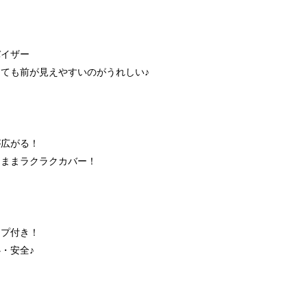
す
バイザー
ても前が見えやすいのがうれしい♪
！
が広がる！
たままラクラクカバー！
ープ付き！
・安全♪