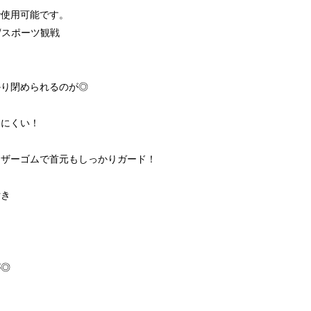
で使用可能です。
/スポーツ観戦
かり閉められるのが◎
りにくい！
ャザーゴムで首元もしっかりガード！
付き
き
が◎