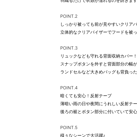
羽織るだけで衣類が濡れるのを防ぎま
POINT.2
しっかり被っても前が見やすいクリア
立体的なクリアバイザーでフードを被っ
POINT.3
リュックなども守れる背面収納カバー
スナップボタンを外すと背面部分の幅
ランドセルなど大きめバッグも背負っ
POINT.4
暗くても安心！反射テープ
薄暗い雨の日や夜間にうれしい反射テ
後ろの裾とボタン部分に付いていて安心
POINT.5
様々なシーンで大活躍♪