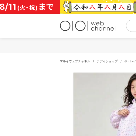
コ
ン
テ
ン
ツ
へ
ス
キ
ッ
プ
マルイウェブチャネル
/
テディショップ
/
傘・レ