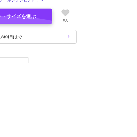
クーポンプレゼント！ >
ー・サイズを選ぶ
8人
象
8/9(日)まで