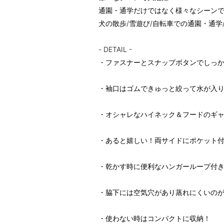
通園・通学だけではなく様々なシーン
犬の散歩/雪遊び/自転車での通園・通学
- DETAIL -
・ファスナーとスナップボタンでしっ
・袖口はゴムできゅっと絞って水が入
・オシャレなハイネック＆フードのギ
・あると嬉しい！両サイドにポケット
・乾かす時に便利なハンガーループ付
・脇下には空気穴があり蒸れにくいの
・使わない時はコンパクトに収納！