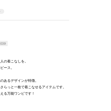
039
大人の着こなしを。
ンピース。
感のあるデザインが特徴。
、さらっと一枚で着こなせるアイテムです。
叶える万能ワンピです！