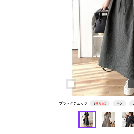
ブラックチェック
S
残り1点
M
○