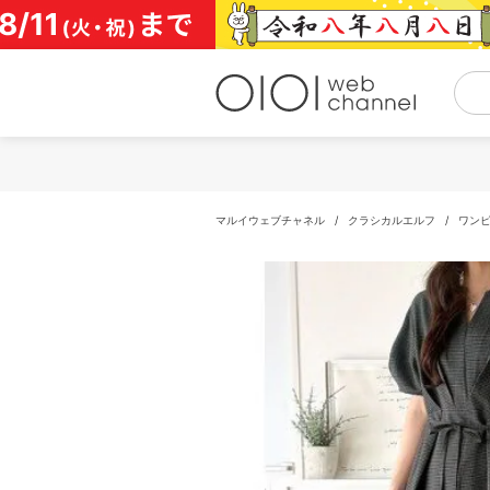
コ
ン
テ
ン
ツ
へ
ス
キ
ッ
プ
マルイウェブチャネル
/
クラシカルエルフ
/
ワン