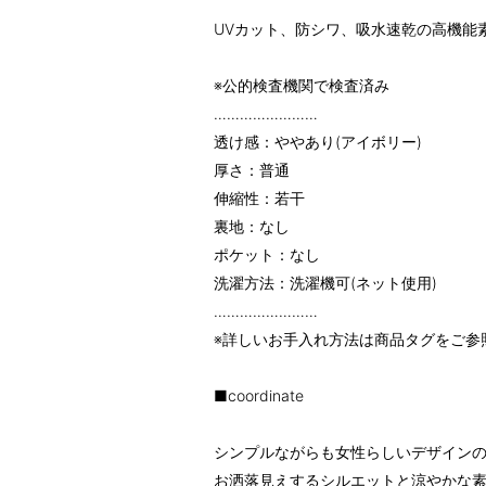
UVカット、防シワ、吸水速乾の高機能
※公的検査機関で検査済み
……………………
透け感：ややあり(アイボリー)
厚さ：普通
伸縮性：若干
裏地：なし
ポケット：なし
洗濯方法：洗濯機可(ネット使用)
……………………
※詳しいお手入れ方法は商品タグをご参
■coordinate
シンプルながらも女性らしいデザインの
お洒落見えするシルエットと涼やかな