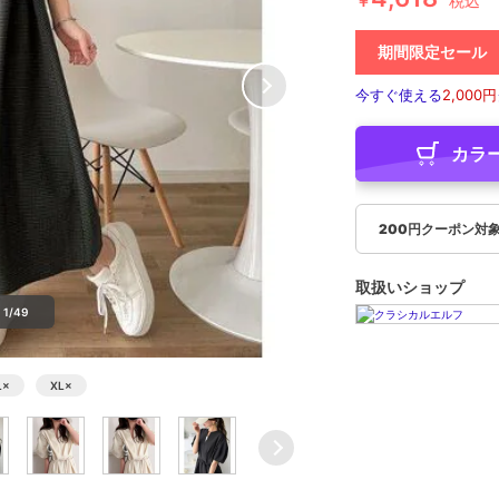
￥
税込
期間限定セール
今すぐ使える
2,000円
カラ
200円クーポン対
取扱いショップ
1/49
L
×
XL
×