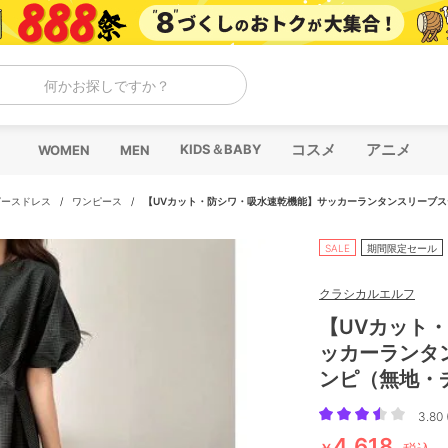
何かお探しですか？
コスメ
アニメ
KIDS＆BABY
WOMEN
MEN
ピースドレス
/
ワンピース
/
【UVカット・防シワ・吸水速乾機能】サッカーランタンスリーブ
SALE
期間限定セール
クラシカルエルフ
【UVカット
ッカーランタ
ンピ（無地・
3.80 
4,618