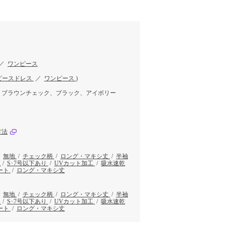
／
ワンピース
ピースドレス
／
ワンピース
)
、ブラウンチェック、ブラック、アイボリー
方法
/
無地
/
チェック柄
/
ロング・マキシ丈
/
半袖
り
/
S･7号以下あり
/
UVカット加工
/
吸水速乾
ート
/
ロング・マキシ丈
/
無地
/
チェック柄
/
ロング・マキシ丈
/
半袖
り
/
S･7号以下あり
/
UVカット加工
/
吸水速乾
ート
/
ロング・マキシ丈