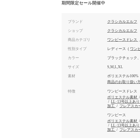
期間限定セール開催中
ブランド
クラシカルエルフ
ショップ
クラシカルエルフ
商品カテゴリ
ワンピースドレス
性別タイプ
レディース
(
ワン
カラー
ブラックチェック
サイズ
S,M,L,XL
素材
ポリエステル100%
商品のお取り扱い
特徴
ワンピースドレス
ポリエステル素材
/
LL･13号以上あ
加工
/
フレアスカ
ワンピース
ポリエステル素材
/
LL･13号以上あ
加工
/
フレアスカ