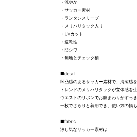
・涼やか
・サッカー素材
・ランタンスリーブ
・メリハリタック入り
・UVカット
・速乾性
・防シワ
・無地とチェック柄
■detail
凹凸感のあるサッカー素材で、清涼感
トレンドのメリハリタックが立体感を
ウエストのリボンでお腹まわりがすっ
一枚でさらりと着用でき、使い方の幅
■fabric
涼し気なサッカー素材は