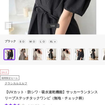
1/49
ブラック
S
○
M
○
L
○
XL
×
SALE
期間限定セール
クラシカルエルフ
【UVカット・防シワ・吸水速乾機能】サッカーランタンス
リーブステッチタックワンピ（無地・チェック柄）