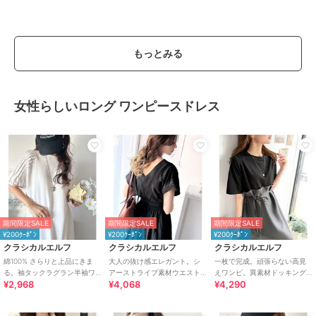
もっとみる
女性らしいロング ワンピースドレス
期間限定SALE
期間限定SALE
期間限定SALE
¥200ｸｰﾎﾟﾝ
¥200ｸｰﾎﾟﾝ
¥200ｸｰﾎﾟﾝ
クラシカルエルフ
クラシカルエルフ
クラシカルエルフ
綿100% さらりと上品にきま
大人の抜け感エレガント。シ
一枚で完成。頑張らない高見
る。袖タックラグラン半袖ワ
アーストライプ素材ウエスト
えワンピ。異素材ドッキング
¥2,968
¥4,068
¥4,290
ンピース（ロング丈）
シャーリングVネックロングワ
ロングワンピース
ンピース