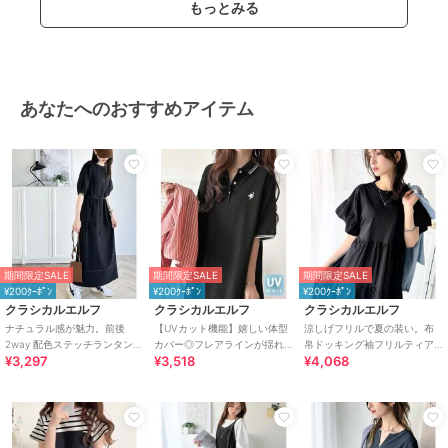
もっとみる
ワンピース
ポリエステル素材
/
無地
/
チェ
ック柄
/
ロング・マキシ丈
/
半
袖
/
LL･13号以上あり
/
S･7号以
下あり
/
UVカット加工
/
吸水速
あなたへのおすすめアイテム
乾加工
/
フレアスカート
/
ロン
グ・マキシ丈
期間限定SALE
期間限定SALE
期間限定SALE
¥200ｸｰﾎﾟﾝ
¥200ｸｰﾎﾟﾝ
¥200ｸｰﾎﾟﾝ
クラシカルエルフ
クラシカルエルフ
クラシカルエルフ
ナチュラル感が魅力。前後
【UVカット機能】嬉しい体型
涼しげフリルで夏の装い。布
2way 配色ステッチランタンス
カバー◎フレアラインが揺れ
帛ドッキング袖フリルティア
¥3,297
¥3,518
¥4,068
リーブワンピース
る オーバーサイズワッフルポ
ードワンピース(ロング丈)
ロワンピ（半袖）