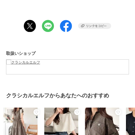
てくれます。
ウエストのリボンでお腹まわりがすっきりし、華奢見えも！
一枚でさらりと着用でき、使い方の幅も広がります。
■fabric
涼し気なサッカー素材は
UVカット、防シワ、吸水速乾の高機能素材です。
取扱いショップ
※公的検査機関で検査済み
……………………
透け感：ややあり(アイボリー)
厚さ：普通
伸縮性：若干
裏地：なし
クラシカルエルフからあなたへのおすすめ
ポケット：なし
洗濯方法：洗濯機可(ネット使用)
……………………
※詳しいお手入れ方法は商品タグをご参照ください。
■coordinate