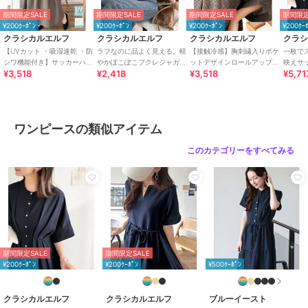
シンプルながらも女性らしいデザインのワンピース♪
期間限定SALE
期間限定SALE
期間限定SALE
期間限定
お洒落見えするシルエットと涼やかな素材感が魅力的
¥200ｸｰﾎﾟﾝ
¥200ｸｰﾎﾟﾝ
¥200ｸｰﾎﾟﾝ
¥200ｸｰ
ベーシックなデザインなので、どんなテイストにも合わせやすく、
クラシカルエルフ
クラシカルエルフ
クラシカルエルフ
クラ
スニーカーやキャップを合わせたシンプルカジュアルスタイルから
【UVカット ・吸湿速乾 ・防
ラフなのに品よく見える。軽
【接触冷感】胸刺繍入りポケ
一枚で
パンプスやミュールを合わせたきれいめスタイルまで
シワ機能付き】サッカーハー
やかぽこぽこフクレジャガー
ットデザインロールアップサ
映えサ
¥3,518
¥2,418
¥3,518
¥5,71
フジップフレンチスリーブテ
ドトップス（半袖）
ッカーワンピース（ロング
ラーウ
さまざまな小物やアイテムと相性も抜群で自由自在に楽しめます♪
ィアードワンピース
丈）
ワンピ
シーンに応じた多彩なスタイルが楽しめる優秀アイテムです！
■SNS
ワンピースの類似アイテム
新着アイテムやお得なセール情報を毎日配信中♪
コーデのご参考にも...
このカテゴリーをすべてみる
【公式 Instagram】
@classicalelf_official
＠milybilet_official（mily bilet）
【公式 TikTok】
@classicalelf_official
※ご覧のモニター環境により、画像の色味と多少異なる場合がござい
期間限定SALE
期間限定SALE
ます。
¥200ｸｰﾎﾟﾝ
¥200ｸｰﾎﾟﾝ
¥500ｸｰﾎﾟﾝ
期間限定セール開催中
クラシカルエルフ
クラシカルエルフ
ブルーイースト