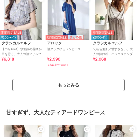
期間限定SALE
期間限定SALE
期間限定SALE
まとめ割
¥200ｸｰﾎﾟﾝ
¥200ｸｰﾎﾟﾝ
クラシカルエルフ
アロッタ
クラシカルエルフ
【mily bilet】水彩調の花柄が
袖タックゆるワンピース
＼新色追加／甘すぎない、大
目を惹く、大人の袖フリルプ
人の抜け感。バックリボンダ
¥6,818
¥2,990
¥2,968
リーツワンピース（半袖）
ブルストラッププリーツキャ
ミロングワンピース
3点以上で10%OFF
もっとみる
甘すぎず、大人なティアードワンピース