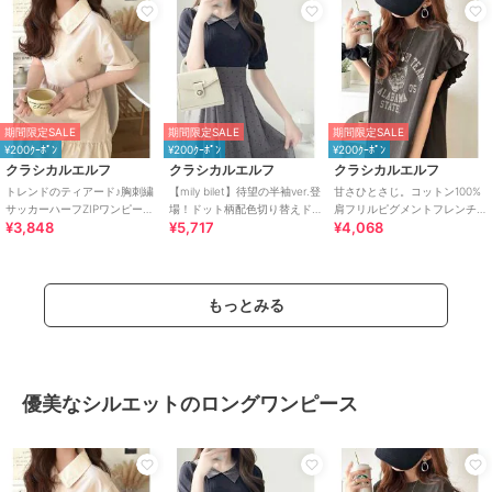
期間限定SALE
期間限定SALE
期間限定SALE
¥200ｸｰﾎﾟﾝ
¥200ｸｰﾎﾟﾝ
¥200ｸｰﾎﾟﾝ
クラシカルエルフ
クラシカルエルフ
クラシカルエルフ
トレンドのティアード♪胸刺繍
【mily bilet】待望の半袖ver.登
甘さひとさじ。コットン100%
サッカーハーフZIPワンピース
場！ドット柄配色切り替えド
肩フリルピグメントフレンチ
¥3,848
¥5,717
¥4,068
（ロング）
ッキングワンピース（ロング
スリーブワンピース（ロング
丈）
丈）
もっとみる
優美なシルエットのロングワンピース