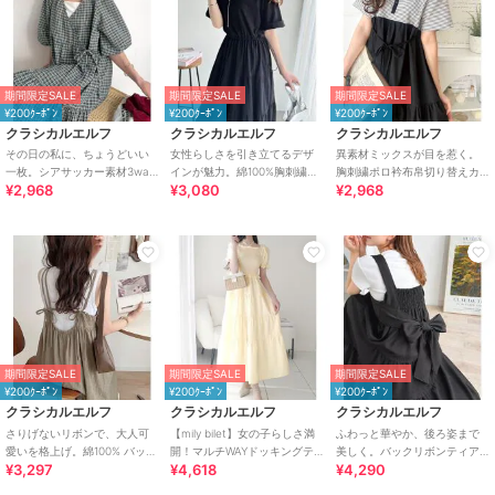
期間限定SALE
期間限定SALE
期間限定SALE
¥200ｸｰﾎﾟﾝ
¥200ｸｰﾎﾟﾝ
¥200ｸｰﾎﾟﾝ
クラシカルエルフ
クラシカルエルフ
クラシカルエルフ
その日の私に、ちょうどいい
女性らしさを引き立てるデザ
異素材ミックスが目を惹く。
一枚。シアサッカー素材3way
インが魅力。綿100%胸刺繍ド
胸刺繍ポロ衿布帛切り替えカ
¥2,968
¥3,080
¥2,968
ティアードカシュクールロン
ロストティアードワンピース
ットティアードワンピース
グワンピース
（半袖）
期間限定SALE
期間限定SALE
期間限定SALE
¥200ｸｰﾎﾟﾝ
¥200ｸｰﾎﾟﾝ
¥200ｸｰﾎﾟﾝ
クラシカルエルフ
クラシカルエルフ
クラシカルエルフ
さりげないリボンで、大人可
【mily bilet】女の子らしさ満
ふわっと華やか、後ろ姿まで
愛いを格上げ。綿100% バック
開！マルチWAYドッキングテ
美しく。バックリボンティア
¥3,297
¥4,618
¥4,290
リボンティアードキャミワン
ィアードワンピース
ードワンピース
ピ (ロング丈)