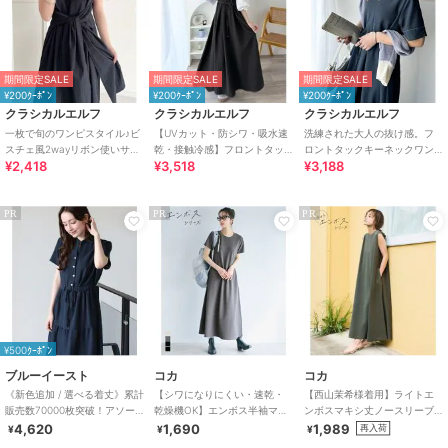
期間限定SALE
期間限定SALE
期間限定SALE
¥200ｸｰﾎﾟﾝ
¥200ｸｰﾎﾟﾝ
¥200ｸｰﾎﾟﾝ
クラシカルエルフ
クラシカルエルフ
クラシカルエルフ
一枚で旬のワンピスタイル♪ビ
【UVカット・防シワ・吸水速
洗練された大人の抜け感。フ
スチェ風2wayリボン使いサッ
乾・接触冷感】フロントタッ
ロントタックキーネックワン
¥2,418
¥3,518
¥3,188
カー素材ドッキングロングワ
クショルダーストラップリボ
ピース
ンピース（半袖）
ン付ロングワンピ
PR
PR
PR
¥500ｸｰﾎﾟﾝ
ブルーイースト
コカ
コカ
《新色追加 / 選べる着丈》累計
【シワになりにくい・速乾・
【西山茉希様着用】ライトエ
販売数70000枚突破！アソー
乾燥機OK】エンボス半袖マキ
ンボスマキシ丈ノースリーブ
ト柄ワンピース
シワンピース 全4色
ワンピース 全4色 / シワになり
4,620
1,690
1,989
再入荷
¥
¥
¥
にくい・速乾