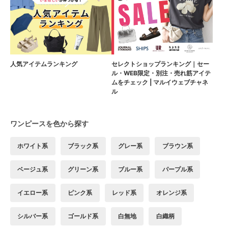
人気アイテムランキング
セレクトショップランキング｜セー
ル・WEB限定・別注・売れ筋アイテ
ムをチェック | マルイウェブチャネ
ル
ワンピースを色から探す
ホワイト系
ブラック系
グレー系
ブラウン系
ベージュ系
グリーン系
ブルー系
パープル系
イエロー系
ピンク系
レッド系
オレンジ系
シルバー系
ゴールド系
白無地
白織柄