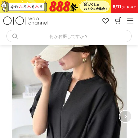
コ
ン
テ
ン
ツ
へ
何かお探しですか？
ス
キ
ッ
プ