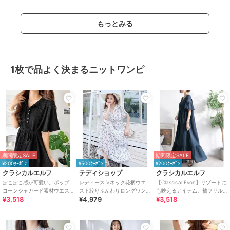
もっとみる
1枚で品よく決まるニットワンピ
期間限定SALE
期間限定SALE
¥200ｸｰﾎﾟﾝ
¥500ｸｰﾎﾟﾝ
¥200ｸｰﾎﾟﾝ
クラシカルエルフ
テディショップ
クラシカルエルフ
ぽこぽこ感が可愛い。ポップ
レディース Vネック花柄ウエ
【Classical Evon】リゾートに
コーンジャガード素材ウエス
スト絞りふんわりロングワン
も映えるアイテム。袖フリル
¥3,518
¥4,979
¥3,518
トリボン衿付きロングワンピ
ピース
ギャザーワンピース
ース（半袖）