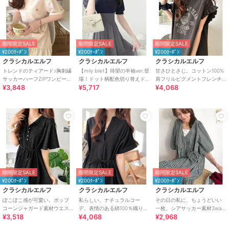
期間限定SALE
期間限定SALE
期間限定SALE
¥200ｸｰﾎﾟﾝ
¥200ｸｰﾎﾟﾝ
¥200ｸｰﾎﾟﾝ
クラシカルエルフ
クラシカルエルフ
クラシカルエルフ
トレンドのティアード♪胸刺繍
【mily bilet】待望の半袖ver.登
甘さひとさじ。コットン100%
サッカーハーフZIPワンピース
場！ドット柄配色切り替えド
肩フリルピグメントフレンチ
¥3,848
¥5,717
¥4,068
（ロング）
ッキングワンピース（ロング
スリーブワンピース（ロング
丈）
丈）
期間限定SALE
期間限定SALE
期間限定SALE
¥200ｸｰﾎﾟﾝ
¥200ｸｰﾎﾟﾝ
¥200ｸｰﾎﾟﾝ
クラシカルエルフ
クラシカルエルフ
クラシカルエルフ
ぽこぽこ感が可愛い。ポップ
私らしい、ナチュラルコー
その日の私に、ちょうどいい
コーンジャガード素材ウエス
デ。表情のある綿100％織り素
一枚。シアサッカー素材3way
¥3,518
¥4,068
¥2,968
トリボン衿付きロングワンピ
材スキッパーロングワンピー
ティアードカシュクールロン
ース（半袖）
ス
グワンピース