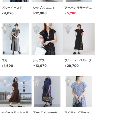
ブルーイースト
シップス エニィ
アーバンリサーチ サニーレーベル
4,620
12,980
5,280
￥
￥
￥
コカ
シップス
ブルーレーベル・クレストブリッジ
1,690
13,970
29,700
￥
￥
￥
オペークドットクリップ
アーバンリサーチ ドアーズ
アイテムズ アーバンリサーチ