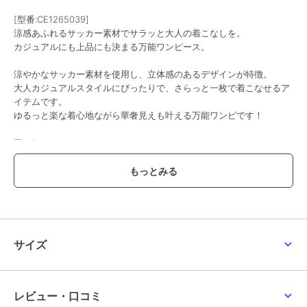
[型番:CE1265039]
涼感あふれるサッカー素材でサラッと大人の着こなしを。
カジュアルにも上品にも決まる万能ワンピース。
涼やかなサッカー素材を使用し、立体感のあるデザインが特徴。
大人カジュアルスタイルにぴったりで、さらっと一枚で着こなせるア
イテムです。
ゆるっと楽な着心地ながら華奢見えも叶える万能ワンピです！
■point
・涼やか
・サッカー素材
・ランタンスリーブ
・メリハリタック入り
・UVカット
・速乾性
・防シワ
サイズ
・無地とチェック柄
■detail
凹凸感のあるサッカー素材で、清涼感を演出。
レビュー・口コミ
トレンドのメリハリタックが立体感を生み出し、お洒落な印象を与え