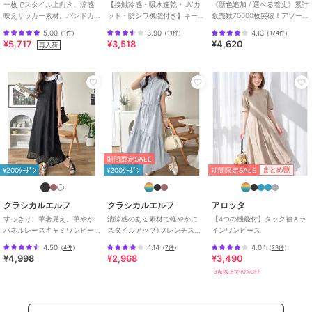
一枚でスタイル上向き、涼感
【接触冷感・吸水速乾・UVカ
《新色追加 / 選べる着丈》累計
映えサッカー素材。バンドカ
ット・防シワ機能付き】キー
販売数70000枚突破！アソー
ブランド
クラシカルエルフ
ラーウエストタックサッカー
ネックリボンティアードワン
ト柄ワンピース
5.00
3.90
4.13
（
1件
）
（
11件
）
（
174件
）
ワンピース
ピース
ショップ
クラシカルエルフ
¥5,717
¥3,518
¥4,620
再入荷
商品カテゴリ
ワンピースドレス
／
ワンピース
性別タイプ
レディース
ワンピースドレス
／
ワンピース
カラー
ブラック、ブラウンチェック、ア
イボリー、ブラックチェック
サイズ
S,M,L,XL
期間限定SALE
素材
ポリエステル100%
期間限定SALE
まとめ割
¥200ｸｰﾎﾟﾝ
¥200ｸｰﾎﾟﾝ
商品のお取り扱い方法
クラシカルエルフ
クラシカルエルフ
アロッタ
特徴
ワンピースドレス
すっきり、華奢見え。華やか
清涼感のある素材で軽やかに
【4つの機能付】タック袖Ａラ
ポリエステル素材
/
無地
/
チェ
パネルレースキャミワンピー
スタイルアップ♪フレンチスリ
インワンピース
ック柄
/
ロング・マキシ丈
/
半
ス
ーブ裾フリルシャツワンピー
4.50
4.14
4.04
（
4件
）
（
7件
）
（
23件
）
ス
袖
/
LL･13号以上あり
/
S･7号以
¥4,998
¥2,968
¥3,490
下あり
/
UVカット加工
/
吸水速
3点以上で10%OFF
乾加工
/
フレアスカート
/
ロン
グ・マキシ丈