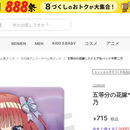
何かお探しですか？
コスメ
アニメ
KIDS＆BABY
WOMEN
MEN
ム系グッズ
/
その他アニメ・ゲーム系グッズ
/
五等分の花嫁*_スクエア缶バッジ 中野二乃
キャンセル不可
不良品
colleize
五等分の花嫁*
乃
715
￥
税込
今すぐ使える
2,000円