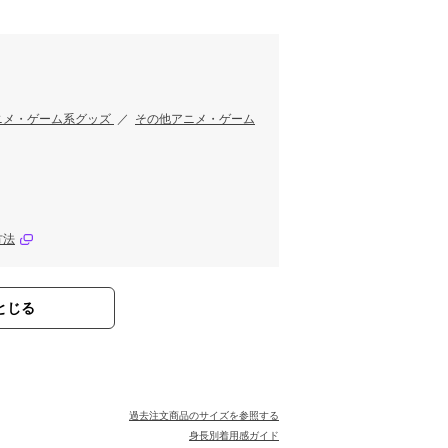
す
ニメ・ゲーム系グッズ
／
その他アニメ・ゲーム
方法
とじる
過去注文商品のサイズを参照する
身長別着用感ガイド