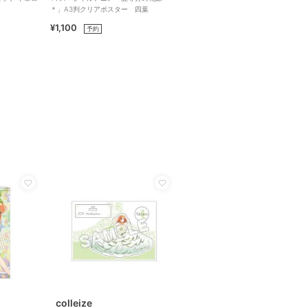
＊」A3判クリアポスター 四葉
¥1,100
予約
colleize