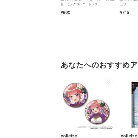
月 モノクロバニードレス
三玖
¥660
¥715
あなたへのおすすめア
colleize
colleize