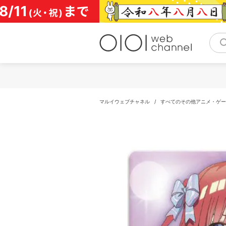
コ
ン
テ
ン
ツ
へ
ス
キ
ッ
プ
マルイウェブチャネル
/
すべてのその他アニメ・ゲー