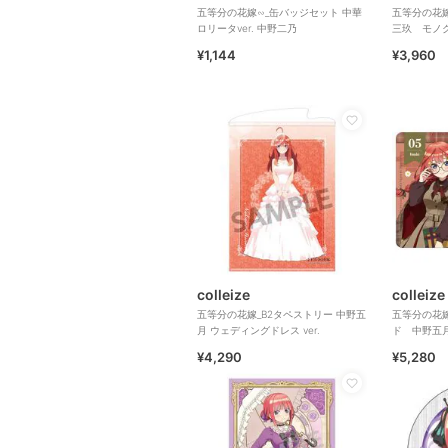
五等分の花嫁∽_缶バッジセット 中華
五等分の花嫁
ロリータver. 中野二乃
三玖 モノ
¥1,144
¥3,960
colleize
colleize
五等分の花嫁_B2タペストリー 中野五
五等分の花
月 ウェディングドレス ver.
ド 中野五
¥4,290
¥5,280