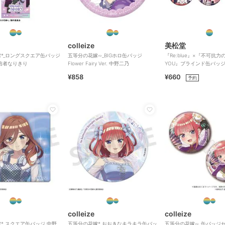
colleize
美松堂
*_ロングスクエア缶バッジ
五等分の花嫁∽_BIGホロ缶バッジ
『Re:blue』×『不可抗力のI
信者なりきり
Flower Fairy Ver. 中野二乃
YOU』ブラインド缶バッ
¥858
¥660
予約
colleize
colleize
*_スクエア缶バッジ 中野
五等分の花嫁*_おおきなキラキラ缶バッ
五等分の花嫁∽_缶バッジセ