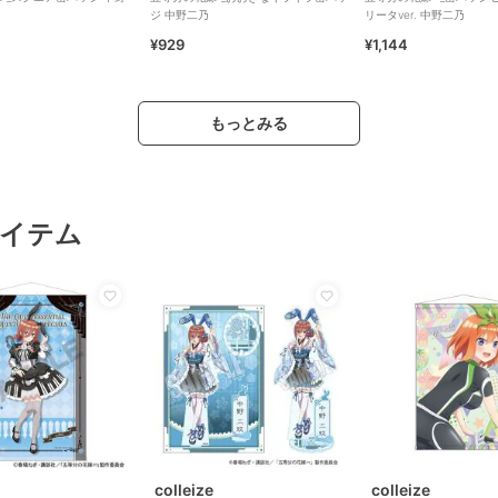
ジ 中野二乃
リータver. 中野二乃
¥929
¥1,144
もっとみる
イテム
colleize
colleize