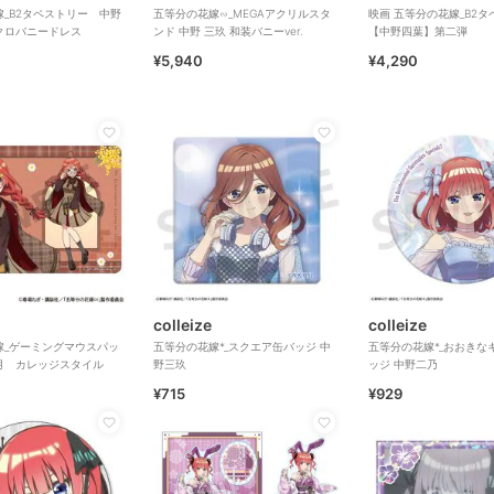
_B2タペストリー 中野
五等分の花嫁∽_MEGAアクリルスタ
映画 五等分の花嫁_B2
クロバニードレス
ンド 中野 三玖 和装バニーver.
【中野四葉】第二弾
¥5,940
¥4,290
colleize
colleize
嫁_ゲーミングマウスパッ
五等分の花嫁*_スクエア缶バッジ 中
五等分の花嫁*_おおきな
月 カレッジスタイル
野三玖
ッジ 中野二乃
¥715
¥929