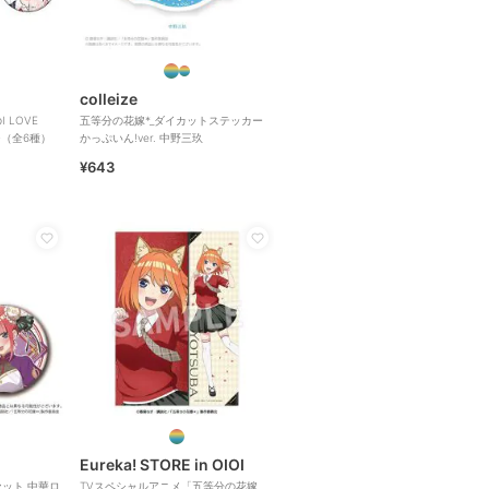
colleize
 LOVE
五等分の花嫁*_ダイカットステッカー
ジ（全6種）
かっぷいん!ver. 中野三玖
¥643
Eureka! STORE in OIOI
ット 中華ロ
TVスペシャルアニメ「五等分の花嫁