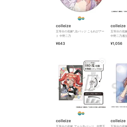
colleize
colleize
五等分の花嫁*_缶バッジ こもれびアー
五等分の花嫁
ト 中野二乃
中野二乃/配
¥643
¥1,056
colleize
colleize
五等分の花嫁_アート缶バッジ 中野五
五等分の花嫁