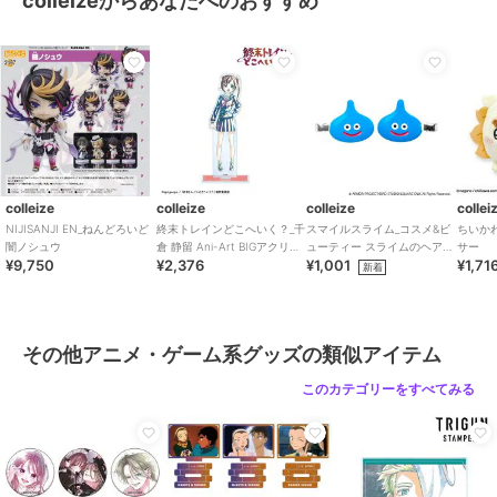
colleizeからあなたへのおすすめ
colleize
colleize
colleize
ブレイクマイケース_プ
【再販】ハイキュー!!_ち
ちいかわ_もちころりん
リズムミニステッカー 8.
みけもますこっと 12 角
ちいかわ
槻本大河
名倫太郎
643
2,860
1,716
¥
¥
¥
colleize
colleize
colleize
collei
NIJISANJI EN_ねんどろいど
終末トレインどこへいく？_千
スマイルスライム_コスメ&ビ
ちいか
闇ノシュウ
倉 静留 Ani-Art BIGアクリル
ューティー スライムのヘアク
サー
¥9,750
¥2,376
¥1,001
¥1,71
スタンド
リップ2P
新着
colleize
colleize
colleize
その他アニメ・ゲーム系グッズの類似アイテム
ちいかわ_もちころりん
ドラゴンクエスト スマ
ハイキュー!!_アクリルス
シーサー
イルスライム_ダストボ
タンド2 1.日向翔陽
このカテゴリーをすべてみる
ックス ツボック
1,716
5,720
2,574
¥
¥
¥