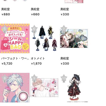
美松堂
美松堂
美松堂
880
660
330
￥
￥
￥
パーフェクト・ワールド・トーキョー
オトメイト
美松堂
5,720
1,870
330
￥
￥
￥