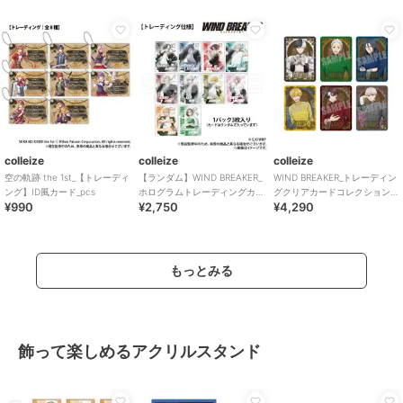
colleize
colleize
colleize
空の軌跡 the 1st_【トレーディ
【ランダム】WIND BREAKER_
WIND BREAKER_トレーディン
ング】ID風カード_pcs
ホログラムトレーディングカ
グクリアカードコレクション
¥990
¥2,750
¥4,290
ード_BOX
Chinese cafe ver.
もっとみる
飾って楽しめるアクリルスタンド