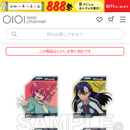
コ
ン
テ
ン
ツ
へ
何かお探しですか？
ス
キ
ッ
この商品はただいま売り切れです
プ