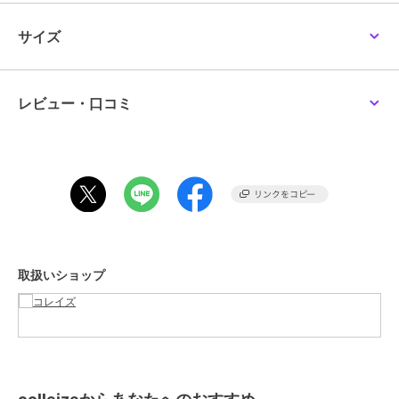
ショップ
コレイズ
サイズ
colleize
colleize
colleize
商品カテゴリ
すべてのその他アニメ・ゲーム系
リコリス・リコイル
ゴールデンカムイ_ビィ
ちいかわ_フェイス巾着
グッズ
／
その他アニメ・ゲーム
_Zippo ver.2(井上たきな)
ズニィズ クルーネックT
（ちいかわ）
系グッズ
シャツB(札幌世界ホテル)
16,874
5,720
1,980
¥
¥
¥
レビュー・口コミ
カラー
＊＊
サイズ
＊＊
素材
PP、紙
商品のお取り扱い方法
colleize
colleize
colleize
HUNTER×HUNTER_トレ
ハローキティ_日焼け 冷
NARUTO-ナルト- 疾風
取扱いショップ
ーディング Ani-Art
水筒 RC-1208
伝_クリアファイル デイ
clear label 第2弾 アクリ
ダラ
12,672
2,002
572
¥
¥
¥
ル