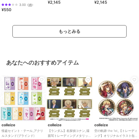
¥2,145
¥2,145
ヌーク・めい アリスモチー
3.00
（
1件
）
フver
¥550
もっとみる
あなたへのおすすめアイテム
colleize
colleize
colleize
怪盗セイント・テール_アクリ
【ランダム】名探偵コナン_場
空の軌跡 the 1st_【トレーディ
ルスタンド(ブラインド)
面写トレーディングメタリッ
ング】オリジナルイラスト缶