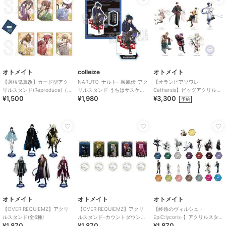
オトメイト
colleize
オトメイト
【薄桜鬼真改】カード型アク
NARUTO-ナルト- 疾風伝_アク
【オランピアソワレ
リルスタンド(Reproduce)（ラ
リルスタンド うちはサスケ
Catharsis】ビッグアクリルス
¥1,500
¥1,980
¥3,300
ンダム全6種）
(Cyber Style)
タンド(全7種)
予約
オトメイト
オトメイト
オトメイト
【OVER REQUIEMZ】アクリ
【OVER REQUIEMZ】アクリ
【終遠のヴィルシュ -
ルスタンド(全6種)
ルスタンド-カウントダウン
EpiC:lycoris-】アクリルスタン
¥1,870
¥1,870
¥1,870
ver-(全5種)
ド(全15種)