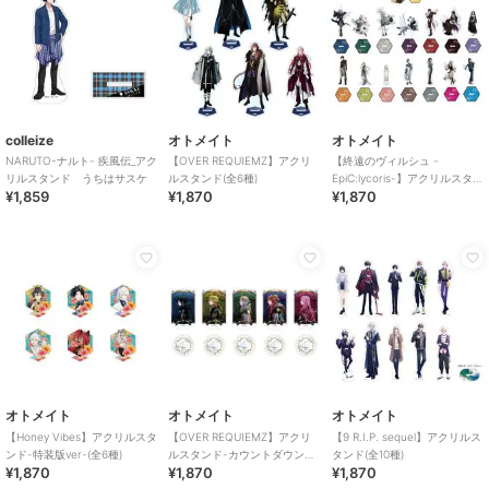
colleize
オトメイト
オトメイト
NARUTO-ナルト- 疾風伝_アク
【OVER REQUIEMZ】アクリ
【終遠のヴィルシュ -
リルスタンド うちはサスケ
ルスタンド(全6種)
EpiC:lycoris-】アクリルスタン
¥1,859
¥1,870
¥1,870
ド(全15種)
オトメイト
オトメイト
オトメイト
【Honey Vibes】アクリルスタ
【OVER REQUIEMZ】アクリ
【9 R.I.P. sequel】アクリルス
ンド-特装版ver-(全6種)
ルスタンド-カウントダウン
タンド(全10種)
¥1,870
¥1,870
¥1,870
ver-(全5種)