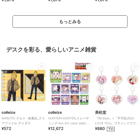
もっとみる
デスクを彩る、愛らしいアニメ雑貨
colleize
colleize
美松堂
NARUTO-ナルト- 疾風伝_クリ
HUNTER×HUNTER_トレーデ
『Re:blue』×『不可抗力のI
アファイル デイダラ
ィング Ani-Art clear label 第2
LOVE YOU』ブラインドアク
¥572
¥12,672
¥880
弾 アクリル
リルキーホルダー（全6種）
予約