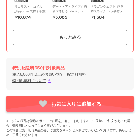
colleize
colleize
colleize
リコリス・リコイル
デート・ア・ライブV_描
ドラゴンクエスト_純喫
_Zippo ver.2(錦木千束)
き下ろしラバーマット
茶スライム マッチ箱メ
夜刀神十香 ナイトウェ
モ
16,874
5,005
1,584
¥
¥
¥
ア ver.
もっとみる
特別配送料650円対象商品
colleize
colleize
colleize
税込8,000円以上のお買い物で、配送料無料
リコリス・リコイル_ア
クレヨンしんちゃん
ポケットモンスター_ポ
特別配送料について
クリルガンスタンド 井
_CYS-42 ぷっクリアデ
ケモンカードゲーム ス
ノ上たきな
コシール A 野原家&春日
カーレット&バイオレッ
3,300
660
1,105
¥
¥
¥
部防衛隊
ト スタートデッキ
Generati
お気に入りに追加する
※こちらの商品は複数のサイトで在庫を共有しておりますので、同時にご注文があった場
合、売り切れとなってしまう事がございます。
この場合は売り切れ商品のみ、ご注文をキャンセルさせていただいております。あらかじ
めご了承くださいませ。