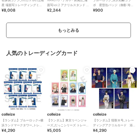
名探偵コナン_100万ドルの五稜
NARUTO -ナルト- 疾風伝_場
ブルーロック_水沢石鹸コラ
星 場面写トレーディングミニ
面写vol.2 アクリルスタンド 我
ボ 星型缶バッジ（御影 玲
¥8,008
¥2,244
¥900
アクリルスタンド(8種BOX)
愛羅
王）
【コンプリ
もっとみる
人気のトレーディングカード
colleize
colleize
colleize
【ランダム】ブルーロック×横
【ランダム】東京リベンジャ
【ランダム】怪獣８号_トレー
浜ランドマークタワー_トレー
ーズ_だっこシリーズ トレーデ
ディングアクリルカード 浴
¥4,290
¥5,005
¥4,290
ディング SNS風クリアカード
ィングチェキ風カード
衣Ver. 【BOX／5パック入
【BOX/10
【BOX/10個入り】
り】