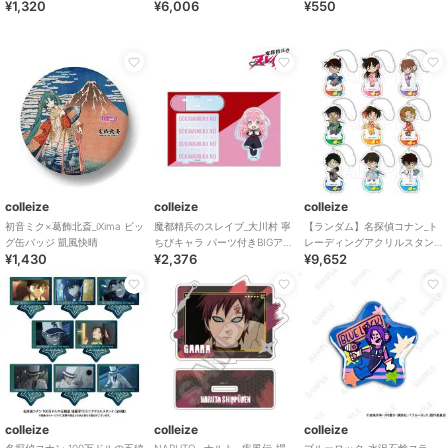
¥1,320
¥6,006
¥550
クミニアクリルスタンド 安室
バッジ_pcs
透collecti
colleize
colleize
colleize
初音ミク×葛飾北斎_iXima ビッ
魔都精兵のスレイブ_大川村 寧
【ランダム】名探偵コナン_ト
グ缶バッジ 凱風快晴
ちびキャラ パーツ付きBIGアク
レーディングアクリルスタン
¥1,430
¥2,376
¥9,652
リルスタンド
ドキーホルダー 和装 【BOX
／9個入り】
colleize
colleize
colleize