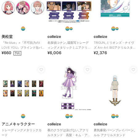
colleize
colleize
colleize
夏目友人帳_(サイズ/XL)_
シノビマスター 閃乱カ
機動戦士Ζガンダム
美松堂
colleize
colleize
ニャンコ先生 デフォル
グラ NEW LINK_スリム
_ROBOT魂＜SIDE MS＞
『Re:blue』×『不可抗力のI
名探偵コナン_場面写トレーデ
TRIGUN_ミリオンズ・ナイヴ
メAni-Art Tシャツ キミ
タペストリー vol.3 両備
RX-178 ガンダムMk-
5,691
3,575
12,155
¥
¥
¥
LOVE YOU』ブラインド缶バ
ィングメタリックミニアクリ
ズ Ani-Art BIGアクリルスタン
ドリメンズ
B
II（エゥーゴ仕様）
¥660
¥6,006
¥2,376
ッジ（全6種）
ルスタンド 京極&園子
ド
予約
collection v
colleize
colleize
colleize
【ランダム】名探偵プリ
私を喰べたい、ひとでな
ブルーロック_A4シング
キュア!_プリキュアブレ
し_社 美胡 BIGアクリル
ルクリアファイル 潔
ス 【BOX/6個入り】
スタンド
世一・糸師 凛／アクロ
3,168
2,376
594
¥
¥
¥
バットサッカー
アニメキャラクター
colleize
colleize
トレーディングメタリックカ
夜のクラゲは泳げない_アクリ
勇気爆発バーンブレイバーン_
ード
ルスタンド 高梨・キム・ア
ルル アクリルスタンド