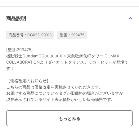
colleize
colleize
colleize
ドラゴンクエスト_スマ
スマイルスライム_コス
ハイキュー!!_Cherigem
商品説明
イルスライム コスメ&ビ
メ&ビューティー スライ
Sticker 宮侑・宮治
ューティー ヘッドマッ
ムのヘアクリップ2P
5,005
1,001
792
新着
¥
¥
¥
サージャー ベホマスラ
イム
商品番号：CG023-90913
型番：299475
[型番:299475]
機動戦士GundamGQuuuuuuX × 東急歌舞伎町タワー CLIMAX
COLLABORATIONよりダイカットクリアステッカーセットが登場で
す！
colleize
colleize
colleize
【価格改定のお知らせ】
グリッドマン ユニバー
ちいかわ_Play Charm シ
リコリス・リコイル_た
こちらの商品は価格改定を実施させていただきます。
ス_アクリルスタンド 南
ーサー
きなの銃 ラバーマット
お届けする商品についているタグが旧価格の場合がございますが
夢芽/星空デート
2,376
2,376
5,005
¥
¥
¥
現在表示されているサイト表示価格が正しい販売価格です｡
予めご了承いただきますよう､お願い申し上げます｡
この商品は、不良品のみ返品を承ります
ブランド
colleize