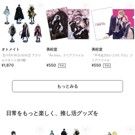
オトメイト
美松堂
美松堂
【OVER REQUIEMZ】アクリ
『Re:blue』クリアファイル
『不可抗力のI LOVE YOU』ク
ルスタンド(全6種)
リアファイル
¥1,870
¥550
¥550
予約
予約
もっとみる
日常をもっと楽しく、推し活グッズを