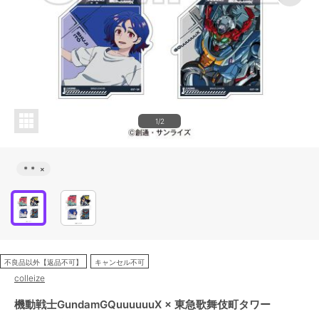
1/2
＊＊
×
不良品以外【返品不可】
キャンセル不可
colleize
機動戦士GundamGQuuuuuuX × 東急歌舞伎町タワー