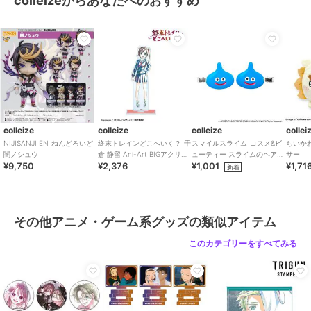
colleizeからあなたへのおすすめ
colleize
colleize
colleize
ブレイクマイケース_プ
【再販】ハイキュー!!_ち
ちいかわ_もちころりん
リズムミニステッカー 8.
みけもますこっと 12 角
ちいかわ
槻本大河
名倫太郎
643
2,860
1,716
¥
¥
¥
colleize
colleize
colleize
collei
NIJISANJI EN_ねんどろいど
終末トレインどこへいく？_千
スマイルスライム_コスメ&ビ
ちいか
闇ノシュウ
倉 静留 Ani-Art BIGアクリル
ューティー スライムのヘアク
サー
¥9,750
¥2,376
¥1,001
¥1,71
スタンド
リップ2P
新着
colleize
colleize
colleize
その他アニメ・ゲーム系グッズの類似アイテム
ちいかわ_もちころりん
ドラゴンクエスト スマ
ハイキュー!!_アクリルス
シーサー
イルスライム_ダストボ
タンド2 1.日向翔陽
このカテゴリーをすべてみる
ックス ツボック
1,716
5,720
2,574
¥
¥
¥