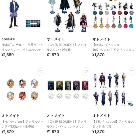
colleize
オトメイト
オトメイト
NARUTO-ナルト- 疾風伝_アク
【OVER REQUIEMZ】アクリ
【終遠のヴィルシュ -
リルスタンド うちはサスケ
ルスタンド(全6種)
EpiC:lycoris-】アクリルスタン
¥1,859
¥1,870
¥1,870
ド(全15種)
オトメイト
オトメイト
オトメイト
【Honey Vibes】アクリルスタ
【OVER REQUIEMZ】アクリ
【9 R.I.P. sequel】アクリルス
ンド-特装版ver-(全6種)
ルスタンド-カウントダウン
タンド(全10種)
¥1,870
¥1,870
¥1,870
ver-(全5種)