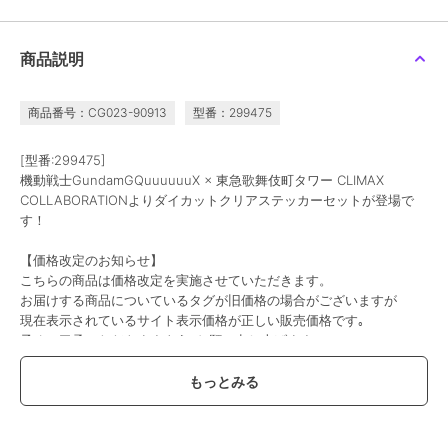
colleize
colleize
colleize
ドラゴンクエスト_スマ
スマイルスライム_コス
ハイキュー!!_Cherigem
商品説明
イルスライム コスメ&ビ
メ&ビューティー スライ
Sticker 宮侑・宮治
ューティー ヘッドマッ
ムのヘアクリップ2P
5,005
1,001
792
新着
¥
¥
¥
サージャー ベホマスラ
イム
商品番号：CG023-90913
型番：299475
[型番:299475]
機動戦士GundamGQuuuuuuX × 東急歌舞伎町タワー CLIMAX
COLLABORATIONよりダイカットクリアステッカーセットが登場で
す！
colleize
colleize
colleize
【価格改定のお知らせ】
グリッドマン ユニバー
ちいかわ_Play Charm シ
リコリス・リコイル_た
こちらの商品は価格改定を実施させていただきます。
ス_アクリルスタンド 南
ーサー
きなの銃 ラバーマット
お届けする商品についているタグが旧価格の場合がございますが
夢芽/星空デート
2,376
2,376
5,005
¥
¥
¥
現在表示されているサイト表示価格が正しい販売価格です｡
予めご了承いただきますよう､お願い申し上げます｡
この商品は、不良品のみ返品を承ります
ブランド
colleize