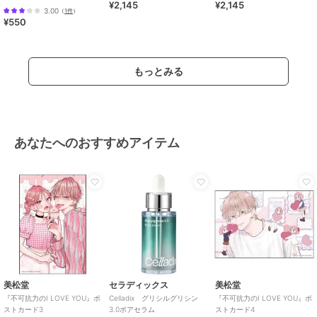
¥2,145
¥2,145
ヌーク・めい アリスモチー
3.00
（
1件
）
フver
¥550
もっとみる
あなたへのおすすめアイテム
美松堂
セラディックス
美松堂
『不可抗力のI LOVE YOU』ポ
Celladix グリシルグリシン
『不可抗力のI LOVE YOU』ポ
ストカード3
3.0ポアセラム
ストカード4