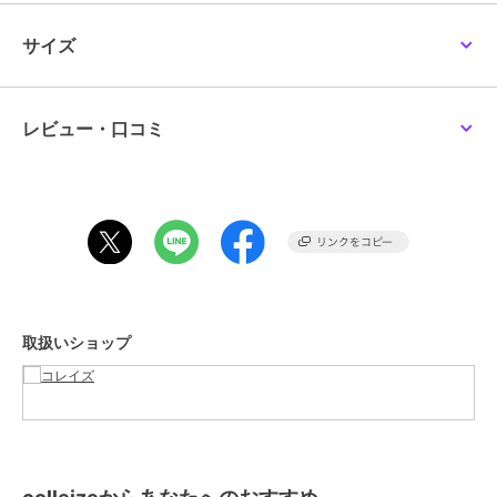
ショップ
コレイズ
サイズ
colleize
colleize
colleize
商品カテゴリ
すべてのその他アニメ・ゲーム系
リコリス・リコイル
ゴールデンカムイ_ビィ
ちいかわ_フェイス巾着
グッズ
／
その他アニメ・ゲーム
_Zippo ver.2(井上たきな)
ズニィズ クルーネックT
（ちいかわ）
系グッズ
シャツB(札幌世界ホテル)
16,874
5,720
1,980
¥
¥
¥
レビュー・口コミ
カラー
＊＊
サイズ
＊＊
素材
PP、紙
商品のお取り扱い方法
colleize
colleize
colleize
HUNTER×HUNTER_トレ
ハローキティ_日焼け 冷
NARUTO-ナルト- 疾風
取扱いショップ
ーディング Ani-Art
水筒 RC-1208
伝_クリアファイル デイ
clear label 第2弾 アクリ
ダラ
12,672
2,002
572
¥
¥
¥
ル