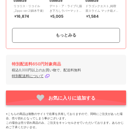
colleize
colleize
colleize
リコリス・リコイル
デート・ア・ライブV_描
ドラゴンクエスト_純喫
_Zippo ver.2(錦木千束)
き下ろしラバーマット
茶スライム マッチ箱メ
夜刀神十香 ナイトウェ
モ
16,874
5,005
1,584
¥
¥
¥
ア ver.
もっとみる
特別配送料650円対象商品
colleize
colleize
colleize
税込8,000円以上のお買い物で、配送料無料
リコリス・リコイル_ア
クレヨンしんちゃん
ポケットモンスター_ポ
特別配送料について
クリルガンスタンド 井
_CYS-42 ぷっクリアデ
ケモンカードゲーム ス
ノ上たきな
コシール A 野原家&春日
カーレット&バイオレッ
3,300
660
1,105
¥
¥
¥
部防衛隊
ト スタートデッキ
Generati
お気に入りに追加する
※こちらの商品は複数のサイトで在庫を共有しておりますので、同時にご注文があった場
合、売り切れとなってしまう事がございます。
この場合は売り切れ商品のみ、ご注文をキャンセルさせていただいております。あらかじ
めご了承くださいませ。