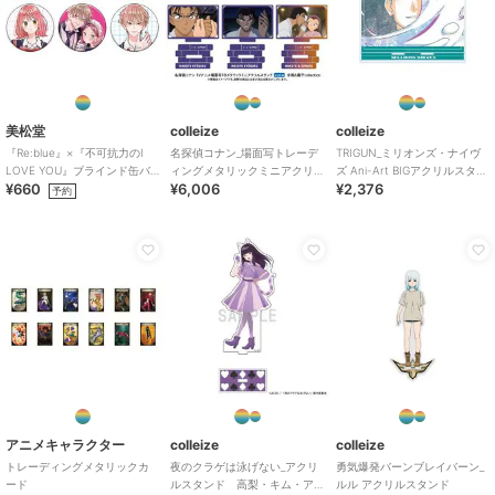
colleize
colleize
colleize
夏目友人帳_(サイズ/XL)_
シノビマスター 閃乱カ
機動戦士Ζガンダム
美松堂
colleize
colleize
ニャンコ先生 デフォル
グラ NEW LINK_スリム
_ROBOT魂＜SIDE MS＞
『Re:blue』×『不可抗力のI
名探偵コナン_場面写トレーデ
TRIGUN_ミリオンズ・ナイヴ
メAni-Art Tシャツ キミ
タペストリー vol.3 両備
RX-178 ガンダムMk-
5,691
3,575
12,155
¥
¥
¥
LOVE YOU』ブラインド缶バ
ィングメタリックミニアクリ
ズ Ani-Art BIGアクリルスタン
ドリメンズ
B
II（エゥーゴ仕様）
¥660
¥6,006
¥2,376
ッジ（全6種）
ルスタンド 京極&園子
ド
予約
collection v
colleize
colleize
colleize
【ランダム】名探偵プリ
私を喰べたい、ひとでな
ブルーロック_A4シング
キュア!_プリキュアブレ
し_社 美胡 BIGアクリル
ルクリアファイル 潔
ス 【BOX/6個入り】
スタンド
世一・糸師 凛／アクロ
3,168
2,376
594
¥
¥
¥
バットサッカー
アニメキャラクター
colleize
colleize
トレーディングメタリックカ
夜のクラゲは泳げない_アクリ
勇気爆発バーンブレイバーン_
ード
ルスタンド 高梨・キム・ア
ルル アクリルスタンド