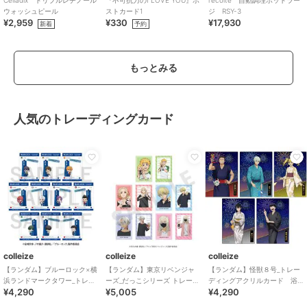
Celladix トリプルレチノール
『不可抗力のI LOVE YOU』ポ
recolte 自動調理ポットラー
ウォッシュピール
ストカード1
ジ RSY-3
¥2,959
¥330
¥17,930
新着
予約
もっとみる
人気のトレーディングカード
colleize
colleize
colleize
【ランダム】ブルーロック×横
【ランダム】東京リベンジャ
【ランダム】怪獣８号_トレー
浜ランドマークタワー_トレー
ーズ_だっこシリーズ トレーデ
ディングアクリルカード 浴
¥4,290
¥5,005
¥4,290
ディング SNS風クリアカード
ィングチェキ風カード
衣Ver. 【BOX／5パック入
【BOX/10
【BOX/10個入り】
り】