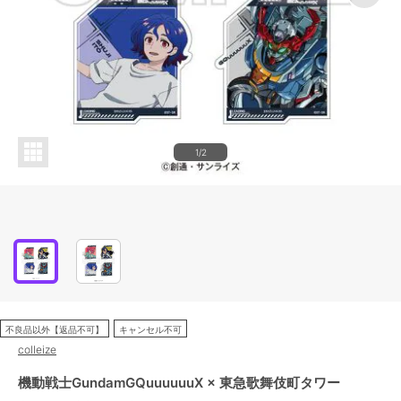
1/2
不良品以外【返品不可】
キャンセル不可
colleize
機動戦士GundamGQuuuuuuX × 東急歌舞伎町タワー