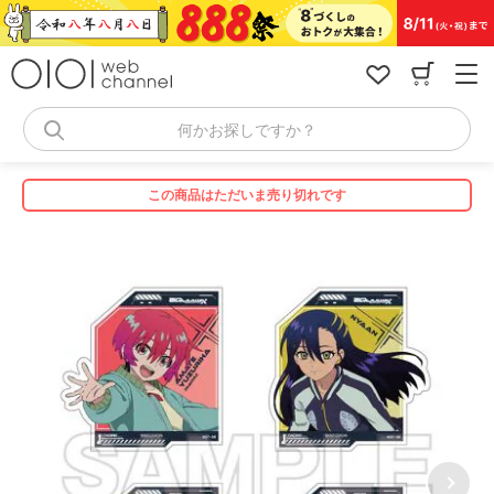
コ
ン
テ
ン
ツ
へ
何かお探しですか？
ス
キ
ッ
この商品はただいま売り切れです
プ