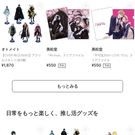
オトメイト
美松堂
美松堂
【OVER REQUIEMZ】アクリ
『Re:blue』クリアファイル
『不可抗力のI LOVE YOU』ク
ルスタンド(全6種)
リアファイル
¥1,870
¥550
¥550
予約
予約
もっとみる
日常をもっと楽しく、推し活グッズを