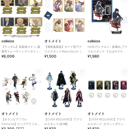
colleize
オトメイト
colleize
【ランダム】名探偵コナン_場
【薄桜鬼真改】カード型アク
NARUTO-ナルト- 疾風伝_アク
面写トレーディングメタリッ
リルスタンド(Reproduce)（ラ
リルスタンド うちはサスケ
¥6,006
¥1,500
¥1,980
クミニアクリルスタンド 安室
ンダム全6種）
(Cyber Style)
透collecti
オトメイト
オトメイト
オトメイト
【オランピアソワレ
【OVER REQUIEMZ】アクリ
【OVER REQUIEMZ】アクリ
Catharsis】ビッグアクリルス
ルスタンド(全6種)
ルスタンド-カウントダウン
¥3,300
¥1,870
¥1,870
タンド(全7種)
ver-(全5種)