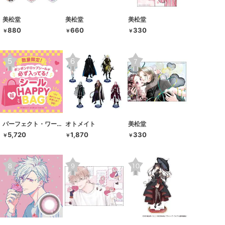
美松堂
美松堂
美松堂
880
660
330
￥
￥
￥
パーフェクト・ワールド・トーキョー
オトメイト
美松堂
5,720
1,870
330
￥
￥
￥