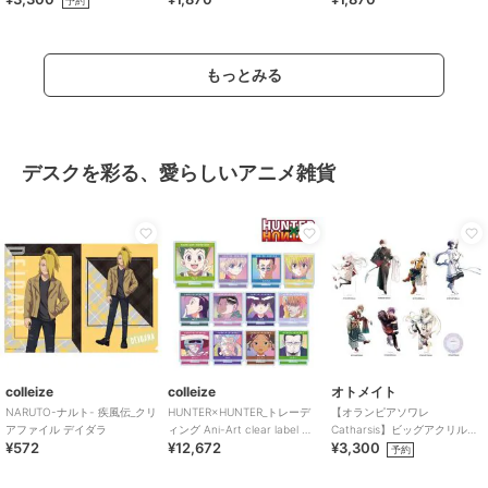
予約
もっとみる
デスクを彩る、愛らしいアニメ雑貨
colleize
colleize
オトメイト
NARUTO-ナルト- 疾風伝_クリ
HUNTER×HUNTER_トレーデ
【オランピアソワレ
アファイル デイダラ
ィング Ani-Art clear label 第2
Catharsis】ビッグアクリルス
¥572
¥12,672
¥3,300
弾 アクリル
タンド(全7種)
予約