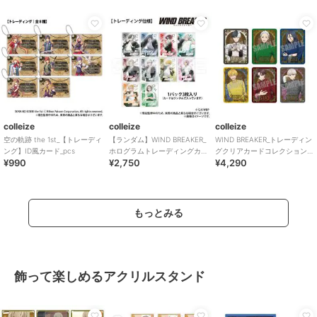
colleize
colleize
colleize
空の軌跡 the 1st_【トレーディ
【ランダム】WIND BREAKER_
WIND BREAKER_トレーディン
ング】ID風カード_pcs
ホログラムトレーディングカ
グクリアカードコレクション
¥990
¥2,750
¥4,290
ード_BOX
Chinese cafe ver.
もっとみる
飾って楽しめるアクリルスタンド