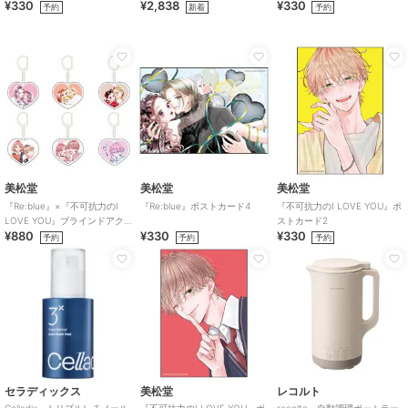
¥330
¥2,838
¥330
予約
新着
予約
美松堂
美松堂
美松堂
『Re:blue』×『不可抗力のI
『Re:blue』ポストカード4
『不可抗力のI LOVE YOU』ポ
LOVE YOU』ブラインドアク
ストカード2
¥880
¥330
¥330
リルキーホルダー（全6種）
予約
予約
予約
セラディックス
美松堂
レコルト