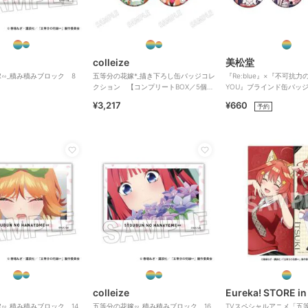
colleize
美松堂
∽_積み積みブロック 8
五等分の花嫁*_描き下ろし缶バッジコレ
『Re:blue』×『不可抗力のI
クション 【コンプリートBOX／5個入
YOU』ブラインド缶バッ
り】
¥3,217
¥660
予約
colleize
Eureka! STORE in
∽_積み積みブロック 14
五等分の花嫁∽_積み積みブロック 16
TVスペシャルアニメ「五