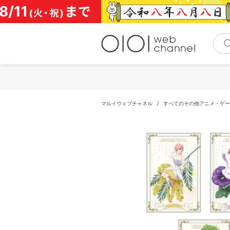
コ
ン
テ
ン
ツ
へ
ス
キ
ッ
プ
マルイウェブチャネル
/
すべてのその他アニメ・ゲー