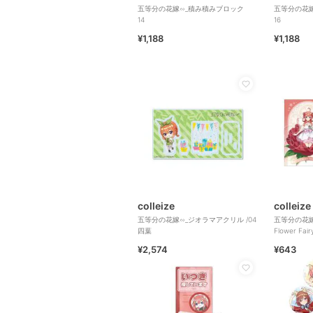
五等分の花嫁∽_積み積みブロック
五等分の花
14
16
¥1,188
¥1,188
colleize
colleize
五等分の花嫁∽_ジオラマアクリル /04
五等分の花嫁
四葉
Flower Fai
¥2,574
¥643