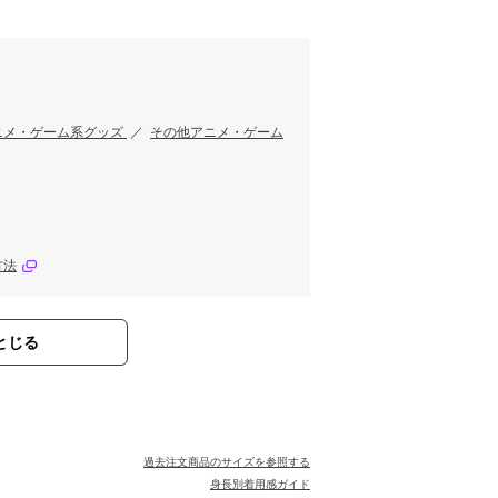
す
ニメ・ゲーム系グッズ
／
その他アニメ・ゲーム
方法
とじる
過去注文商品のサイズを参照する
身長別着用感ガイド