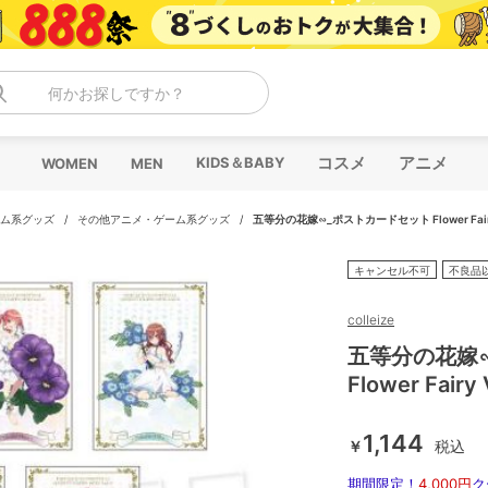
何かお探しですか？
コスメ
アニメ
KIDS＆BABY
WOMEN
MEN
ム系グッズ
/
その他アニメ・ゲーム系グッズ
/
五等分の花嫁∽_ポストカードセット Flower Fairy
キャンセル不可
不良品
colleize
五等分の花嫁
Flower Fairy 
1,144
￥
税込
期間限定！
4,000円
ク