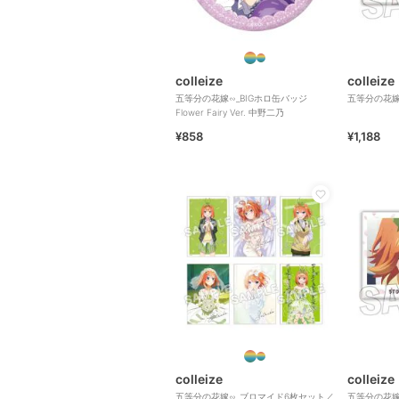
colleize
colleize
五等分の花嫁∽_BIGホロ缶バッジ
五等分の花嫁
Flower Fairy Ver. 中野二乃
¥858
¥1,188
colleize
colleize
五等分の花嫁∽_ブロマイド6枚セット／
五等分の花嫁