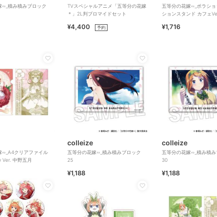
嫁∽_積み積みブロック
TVスペシャルアニメ「五等分の花嫁
五等分の花嫁∽_ポラシ
＊」2L判ブロマイドセット
ションスタンド カフェVer
¥4,400
¥1,716
予約
colleize
colleize
∽_A4クリアファイル
五等分の花嫁∽_積み積みブロック
五等分の花嫁∽_積み積
ry Ver. 中野五月
25
30
¥1,188
¥1,188