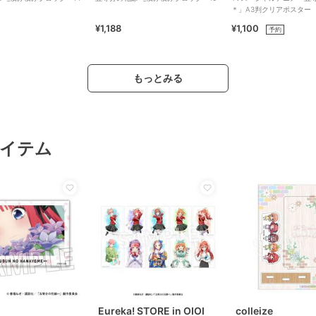
＊」A3判クリアポスター
¥1,188
¥1,100
予約
もっとみる
イテム
Eureka! STORE in OIOI
colleize