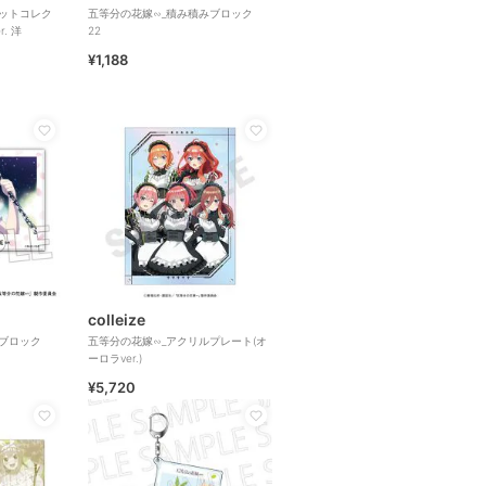
ョットコレク
五等分の花嫁∽_積み積みブロック
. 洋
22
¥1,188
colleize
みブロック
五等分の花嫁∽_アクリルプレート(オ
ーロラver.)
¥5,720