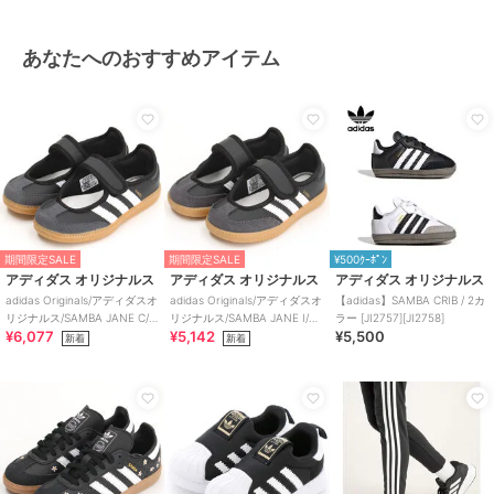
あなたへのおすすめアイテム
期間限定SALE
期間限定SALE
¥500ｸｰﾎﾟﾝ
アディダス オリジナルス
アディダス オリジナルス
アディダス オリジナルス
adidas Originals/アディダスオ
adidas Originals/アディダスオ
【adidas】SAMBA CRIB / 2カ
リジナルス/SAMBA JANE C/
リジナルス/SAMBA JANE I/サ
ラー [JI2757][JI2758]
¥6,077
¥5,142
¥5,500
サンバ ジェーン
ンバ ジェーン
新着
新着