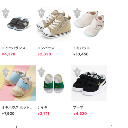
ニューバランス
コンバース
ミキハウス
4,378
2,838
10,450
￥
￥
￥
ミキハウス ホットビスケッツ
ナイキ
プーマ
7,920
2,711
4,620
￥
￥
￥