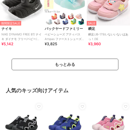
期間限定SALE
SALE
ナイキ
バックヤードファミリー
瞬足
NIKE DYNAMO FREE BT/ ナイ
ベビーシューズ アティパス
瞬足/JB-179/いないいないばあ
キ ダイナモ フリー/ベビー/ス
Attipas ファーストシューズ
っ！/3E
¥5,142
¥3,825
¥3,960
リッポン
トレーニングシューズ コサー
ジュ ボ
もっとみる
人気のキッズ向けアイテム