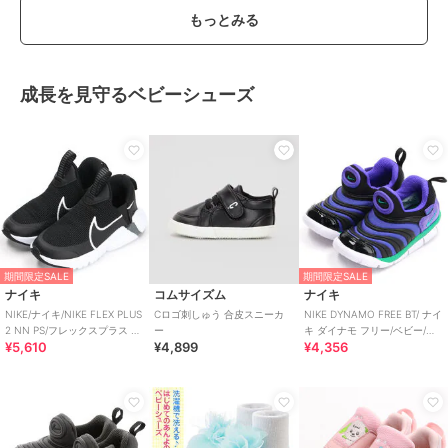
もっとみる
成長を見守るベビーシューズ
期間限定SALE
期間限定SALE
ナイキ
コムサイズム
ナイキ
NIKE/ナイキ/NIKE FLEX PLUS
Cロゴ刺しゅう 合皮スニーカ
NIKE DYNAMO FREE BT/ ナイ
2 NN PS/フレックスプラス 2
ー
キ ダイナモ フリー/ベビー/ス
¥5,610
¥4,899
¥4,356
PS
リッポン