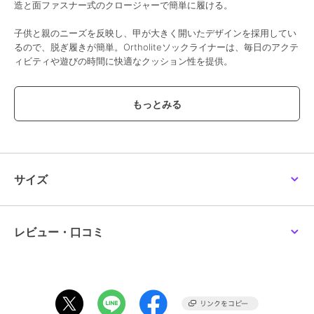
造と面ファスナー式のクロージャーで簡単に履ける。
子供と親のニーズを反映し、甲が大きく開いたデザインを採用してい
るので、脱ぎ履きが簡単。Ortholiteソックライナーは、毎日のアクテ
ィビティや遊びの時間に快適なクッション性を提供。
グリップ力のあるラバーアウトソールを備えたこのスタイリッシュな
スニーカーは、遊び場での冒険や日常のアクティビティに最適。クラ
シックなデザイン要素と実用的な機能を兼ね備え、成長を続ける足に
ぴったりの質の高いシューズに仕上がっている。
期間限定セール開催中
サイズ
ブランド
アディダス オリジナルス
ショップ
アディダス オリジナルス
／
イー
レビュー・口コミ
エス
商品カテゴリ
ベビーシューズ
／
ファーストシ
ューズ
性別タイプ
ボーイズ
ベビーシューズ
／
ファーストシ