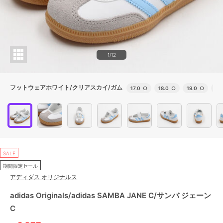
1/12
フットウェアホワイト/クリアスカイ/ガム
17.0
○
18.0
○
19.0
○
20
SALE
期間限定セール
アディダス オリジナルス
adidas Originals/adidas SAMBA JANE C/サンバ ジェーン
C