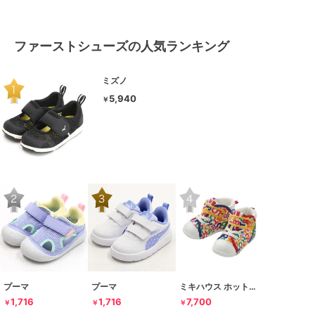
ファーストシューズの人気ランキング
ミズノ
5,940
￥
プーマ
プーマ
ミキハウス ホットビスケッツ
1,716
1,716
7,700
￥
￥
￥