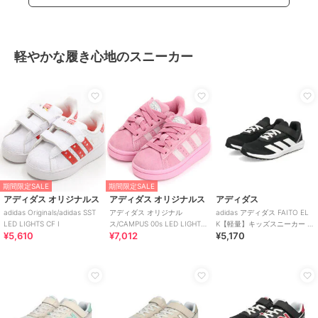
軽やかな履き心地のスニーカー
期間限定SALE
期間限定SALE
アディダス オリジナルス
アディダス オリジナルス
アディダス
adidas Originals/adidas SST
アディダス オリジナル
adidas アディダス FAITO EL
LED LIGHTS CF I
ス/CAMPUS 00s LED LIGHT
K【軽量】キッズスニーカー 運
¥5,610
¥7,012
¥5,170
SC FE LIキャンパス
動会