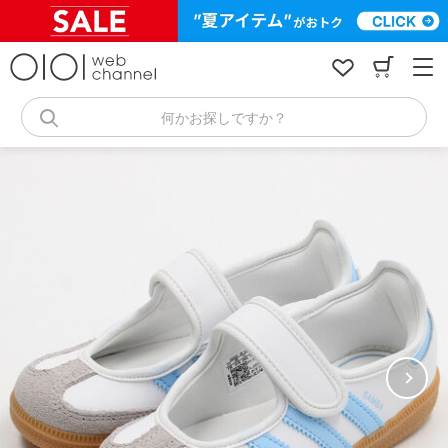
コ
ン
テ
ン
ツ
へ
何かお探しですか？
ス
キ
ッ
プ