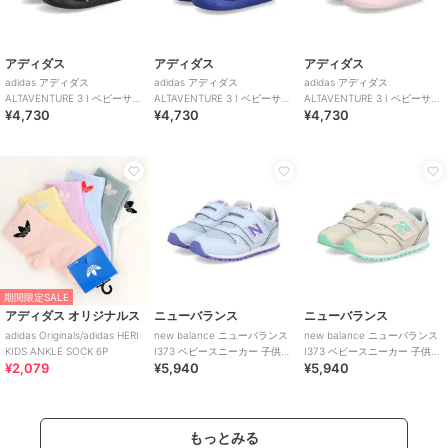
アディダス
アディダス
アディダス
adidas アディダス
adidas アディダス
adidas アディダス
ALTAVENTURE 3 I ベビーサン
ALTAVENTURE 3 I ベビーサン
ALTAVENTURE 3 I ベビーサン
¥4,730
¥4,730
¥4,730
ダル キッズサマーシューズ
ダル キッズサマーシューズ
ダル キッズサマーシューズ
期間限定SALE
アディダス オリジナルス
ニューバランス
ニューバランス
adidas Originals/adidas HERI
new balance ニューバランス
new balance ニューバランス
KIDS ANKLE SOCK 6P
I373 ベビースニーカー 子供靴
I373 ベビースニーカー 子供靴
¥2,079
¥5,940
¥5,940
ワンベルト
ワンベルト
もっとみる