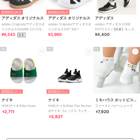
期間限定SALE
期間限定SALE
アディダス オリジナルス
アディダス オリジナルス
アディダス
adidas Originals/アディダスオ
adidas Originals/アディダスオ
adidas アディダス CORE
リジナルス/SAMBA OG C/サン
リジナルス/SST 360 I
FAITO 5.0 J【軽量】キッズス
¥6,545
¥3,960
¥4,400
バ
ニーカー ヒモ靴
新着
PR
PR
PR
期間限定SALE
期間限定SALE
ナイキ
ナイキ
ミキハウス ホットビスケッツ
NIKE/ナイキ/Nike Kawa
NIKE/ナイキ/Nike Flex Runner
ファーストベビーシューズ
4/ナイキ フレックス ランナー
2,711
7,920
¥
¥
4
3,927
¥