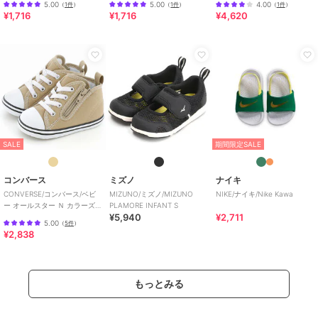
5.00
5.00
4.00
（
1件
）
（
1件
）
（
1件
）
¥1,716
¥1,716
¥4,620
SALE
期間限定SALE
コンバース
ミズノ
ナイキ
CONVERSE/コンバース/ベビ
MIZUNO/ミズノ/MIZUNO
NIKE/ナイキ/Nike Kawa
ー オールスター Ｎ カラーズ
PLAMORE INFANT S
¥5,940
¥2,711
Ｚ
5.00
（
5件
）
¥2,838
もっとみる