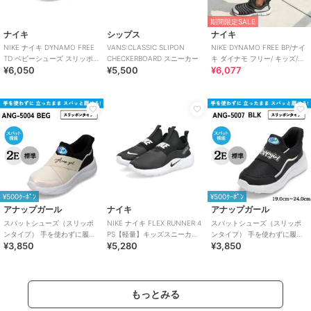
期間限定SALE
ナイキ
シップス
ナイキ
NIKE ナイキ DYNAMO FREE
VANS:CLASSIC SLIPON
NIKE DYNAMO FREE BP/ナイ
TD ベビーシューズ スリッポン
CHECKERBOARD スニーカー
キ ダイナモ フリー/ キッズ/ス
¥6,050
¥5,500
¥6,077
(ダイナモフリーTD)
リッポン
¥500ｸｰﾎﾟﾝ
¥500ｸｰﾎﾟﾝ
アナップガール
ナイキ
アナップガール
スパットシューズ（スリッポ
NIKE ナイキ FLEX RUNNER 4
スパットシューズ（スリッポ
ンタイプ） 手を使わずに履け
PS【軽量】キッズスニーカー
ンタイプ） 手を使わずに履け
¥3,850
¥5,280
¥3,850
る 【19.0cm～24.0cm】
スリッポン 子供靴
る 【19.0cm～24.0cm】
もっとみる