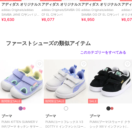
アディダス オリジナルス
アディダス オリジナルス
アディダス オリジナルス
アディ
adidas Originals/adidas
adidas Originals/SAMBA OG
adidas Originals/adidas
adidas
SAMBA JANE C/サンバ ジェ
CF EL C/サンバ
SAMBA OG CF EL C/サンバ
オリジナ
¥3,630
¥6,077
¥4,950
¥6,0
ーン I
C/サン
ファーストシューズの類似アイテム
このカテゴリーをすべてみる
期間限定SALE
期間限定SALE
SALE
プーマ
プーマ
プーマ
PUMA KITTEN SUMMER V
PUMA/コートフレックス V3
PUMA/プーマ/スウェード クラ
INF/プーマ キッテン サマー V
DOTTY V インファント/コート
シック XXI V インファント/ベ
インファント
フレックス V3 ドッティ
ビー