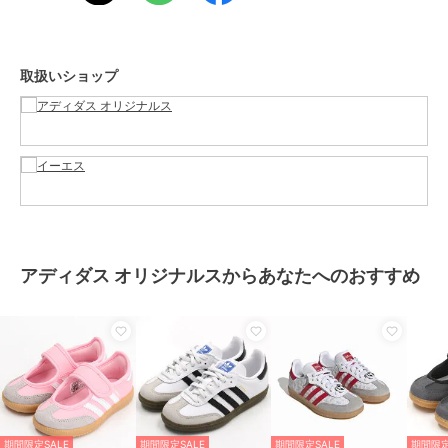
ューズ
ガールズ
ベビーシューズ
／
ファーストシ
ューズ
取扱いショップ
カラー
フットウェアホワイト/クリアスカ
イ/ガム
サイズ
17.0,18.0,19.0,20.0,21.0
素材
甲材：天然皮革／合成皮革 底
材：ゴム底
商品のお取り扱い方法
お手入れ
－
アディダス オリジナルスからあなたへのおすすめ
特徴
ベビーシューズ
ライフスタイル
ファーストシューズ
ライフスタイル
原産国
ベトナム製
期間限定SALE
期間限定SALE
期間限定SALE
期間限定