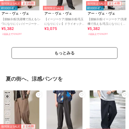
期間限定SALE
期間限定SALE
まとめ割
まとめ割
¥1000ｸｰﾎﾟﾝ
期間限定SALE
¥1000ｸｰﾎﾟﾝ
アー・ヴェ・ヴェ
アー・ヴェ・ヴェ
アー・ヴェ・ヴェ
【接触冷感/洗濯機で洗える/シ
【イージーケア/接触冷感/毛玉
【接触冷感/イージーケア/洗濯
ワになりにくい/イージーケア/
になりにくい】ドライオック
機で洗える/毛玉になりにく
¥5,382
¥3,075
¥5,382
ストレッチ】オックスストレ
スオーバーパンツ
い】ツイルストレッチサイド
ッチオーバーパ
アジャスターワイド
2点以上で10%OFF
2点以上で10%OFF
もっとみる
夏の街へ、涼感パンツを
期間限定SALE
まとめ割