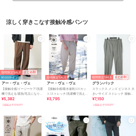
涼しく穿きこなす接触冷感パンツ
期間限定SALE
まとめ割
期間限定SALE
まとめ割
¥1000ｸｰﾎﾟﾝ
期間限定SALE
アー・ヴェ・ヴェ
アー・ヴェ・ヴェ
グランバック
【接触冷感/イージーケア/洗濯
【接触冷感/吸水速乾/UVカッ
スラックス メンズ ビジネス 大
機で洗える/遮熱/毛玉になりに
ト/ストレッチ/洗濯機で洗える/
きいサイズ ストレッチ 接触冷
¥5,382
¥3,795
¥7,150
くい/ストレッチ】ライトオッ
イージーケア】リライト １
感 速乾 ウォッシャブル ノータ
クスストレッ
タックワイド
ック
2点以上で10%OFF
2点以上で10%OFF