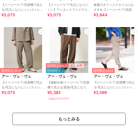
【イージーケア/洗濯機で洗え
【イージーケア/毛玉になりに
春夏のオフィススタイルにお
る/毛玉になりにくい/ストレッ
くい】ワンタックワイドデニ
すすめ【イージーケア/洗濯機
¥3,075
¥3,075
¥3,844
チ】チノストレッチパンツ
ムスラックス【ストレッチ/洗
で洗える/毛玉になりにくい/ス
濯機で洗える】
トレッチ】アムン
期間限定SALE
まとめ割
期間限定SALE
¥1000ｸｰﾎﾟﾝ
期間限定SALE
アー・ヴェ・ヴェ
アー・ヴェ・ヴェ
アー・ヴェ・ヴェ
【イージーケア/洗濯機で洗え
【接触冷感/イージーケア/洗濯
【イージーケア/洗濯機で洗え
る/毛玉になりにくい/ストレッ
機で洗える/遮熱/毛玉になりに
る/毛玉になりにくい/ストレッ
¥3,075
¥5,382
¥3,569
チ】メッシュストレッチワン
くい/ストレッチ】ライトオッ
チ】メランジツイルセミルー
タックワイドイー
クスストレッ
ズパンツ
2点以上で10%OFF
もっとみる