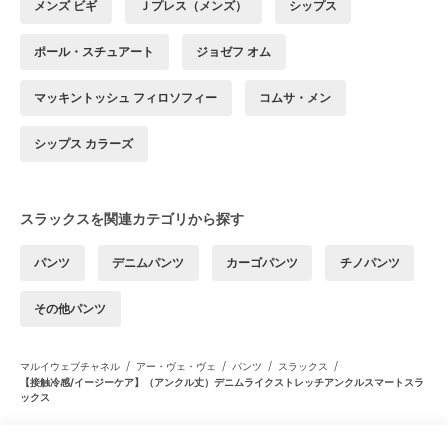
メンズ ビギ
Ｊプレス（メンズ）
シップス
ポール・スチュアート
ジョゼフ オム
マッキントッシュ フィロソフィー
コムサ・メン
シップス カラーズ
スラックスを関連カテゴリから探す
パンツ
デニムパンツ
カーゴパンツ
チノパンツ
その他パンツ
/
/
/
/
マルイウェブチャネル
アー・ヴェ・ヴェ
パンツ
スラックス
【接触冷感/イージーケア】（アンクル丈）デニムライクストレッチアンクルスマートスラ
ックス