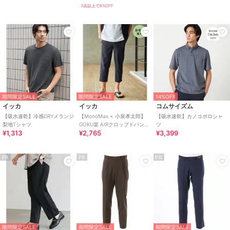
3点以上で8%OFF
期間限定SALE
期間限定SALE
14%OFF
イッカ
イッカ
コムサイズム
【吸水速乾】冷感DRYメランジ
【MonoMax × 小泉孝太郎】
【吸水速乾】カノコポロシャ
梨地Tシャツ
GOKU楽 AIRクロップドパンツ
ツ
¥1,313
¥2,765
¥3,399
「小泉孝太郎さん着用モデ
ル」
PR
PR
PR
期間限定SALE
期間限定SALE
期間限定SALE