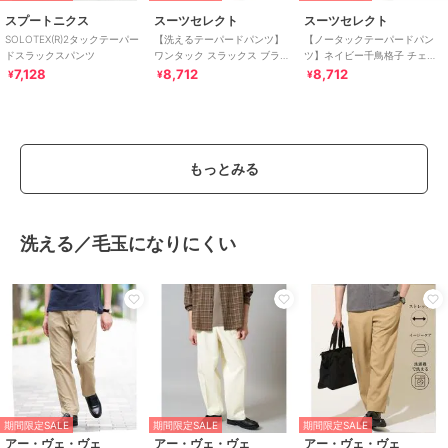
スプートニクス
スーツセレクト
スーツセレクト
SOLOTEX(R)2タックテーパー
【洗えるテーパードパンツ】
【ノータックテーパードパン
ドスラックスパンツ
ワンタック スラックス ブラウ
ツ】ネイビー千鳥格子 チェッ
ン無地 撥水加工 ※裾上げ済み
ク スラックス ストレッチ ノー
7,128
8,712
8,712
¥
¥
¥
仕様
アイロン
もっとみる
洗える／毛玉になりにくい
期間限定SALE
期間限定SALE
期間限定SALE
アー・ヴェ・ヴェ
アー・ヴェ・ヴェ
アー・ヴェ・ヴェ