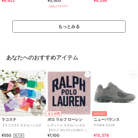
¥6,622
¥5,500
¥6,336
ツ
2点以上で8%OFF
特徴
パンツ
ポリエステル素材
/
無地
/
洗え
る
/
ストレッチ
/
スキニー・ス
もっとみる
リム
/
テーパード
/
ミッドライ
ズ
/
セレモニー・入学式・卒業式
/
就活
/
ブラックフォーマル（礼
装・喪服）
あなたへのおすすめアイテム
スラックス
ポリエステル素材
/
無地
/
洗え
る
/
ストレッチ
/
スキニー・ス
リム
/
テーパード
/
ミッドライ
ズ
/
セレモニー・入学式・卒業式
/
就活
/
ブラックフォーマル（礼
装・喪服）
原産国
バングラデシュ
まとめ割
30%OFF
ラコステ
ポロ ラルフ ローレン
ニューバランス
【ラコステ】タオルハンカチ
レディース タオルハンカチ
ﾗｲﾌｽﾀｲﾙ 2002R
【POLO RALPH LAUREN（ポ
¥550
¥1,100
¥15,378
ロ ラルフ ローレン）】
再入荷