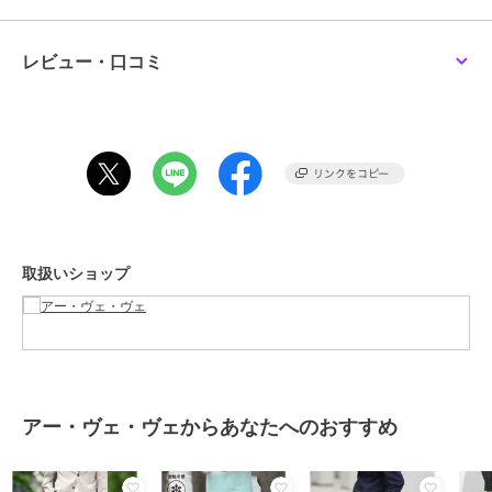
ON・OFF兼用で使えて1本持っていると重宝すること間違いなし。
【素材】
レビュー・口コミ
ストレッチの効いている微光沢な薄手のシャンブレー素材を使用。
穿き心地もケアも楽ちんなのが魅力です。
＼嬉しい多機能素材／
・着用時も洗っても、しわが気にならないイージーケア
・ご自宅の洗濯機で洗っていただけるので、ケアも楽チンです
・ストレッチ素材で着心地抜群
・ひんやり接触冷感
取扱いショップ
【スタイリング】
カットソー、シャツなど様々なトップスに合わせられる万能アイテ
ム。
シャツやポロシャツなどのきれいめスタイルから、プリントＴやワイ
ドシルエットＴなどのカジュアルスタイルまで幅広く合わせられま
す。
トップスをタックインしたビジカジスタイルもオススメです。
アー・ヴェ・ヴェからあなたへのおすすめ
【夏のスマートシャンブレーシリーズ】
◆テーラードジャケット：KHJGD35119