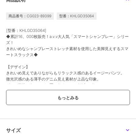
商品番号：CG023-89399
型番：KHLGD35064
[型番：KHLGD35064]
◆累計16、000枚販売！a.v.v大人気「スマートシャンブレー」シリー
ズ！
きれいめなシャンブレーストレッチ素材を使用した美脚見えするスマ
ートスラックス◆
【デザイン】
きれいめ見えでありながらもリラックス感のあるイージーパンツ。
微光沢感のある薄手のデニム見え素材が上品な印象。
パンツ単体でもコーデの要になるマルチな1本です。
ウエストゴムで紐調整可能な仕様なので履き心地も良くベルトいら
ず！◎
すっきりテーパードシルエットで、脚長効果が期待できる一枚。
やや細めのシルエットに、センタープレスを入れているのでシャープ
できれいめな仕上がり。
ストレッチ素材でアクティブな動きもラクラクです。
レングスはアンクル丈（くるぶし丈）で涼しく履けるため、お洒落見
サイズ
え＆夏にぴったりです。