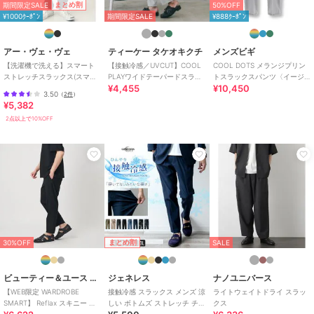
期間限定SALE
まとめ割
50%OFF
※商品画像は、光の当たり具合やパソコンなどの閲覧環境により実際
¥1000ｸｰﾎﾟﾝ
期間限定SALE
¥888ｸｰﾎﾟﾝ
の色味と異なって見える場合がございます。
商品の色味の目安は商品単体の画像をご参照ください。
アー・ヴェ・ヴェ
ティーケー タケオキクチ
メンズビギ
【洗濯機で洗える】スマート
【接触冷感／UVCUT】COOL
COOL DOTS メランジプリン
期間限定セール開催中
ストレッチスラックス(スマー
PLAYワイドテーパードスラッ
トスラックスパンツ〈イージ
¥4,455
¥10,450
トシリーズ）
クス
ーケア/吸水速乾〉
3.50
（
2件
）
¥5,382
ブランド
アー・ヴェ・ヴェ
2点以上で10%OFF
ショップ
アー・ヴェ・ヴェ
商品カテゴリ
パンツ
／
スラックス
性別タイプ
メンズ
パンツ
／
スラックス
カラー
ネイビー、ダークグレー、ブラッ
ク
サイズ
S,M,L,XL,XXL
まとめ割
30%OFF
SALE
素材
ネイビー/ダークグレー/ブラッ
ビューティー＆ユース ユナイテッドアローズ
ジェネレス
ナノユニバース
ク：ポリエステル 71% レーヨン 2
4% ポリウレタン 5%
【WEB限定 WARDROBE
接触冷感 スラックス メンズ 涼
ライトウェイトドライ スラッ
SMART】 Reflax スキニー ク
しい ボトムズ ストレッチ チノ
クス
商品のお取り扱い方法
ロップドパンツ
パン 吸水速乾 トラウザーパン