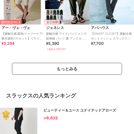
まとめ割
期間限定SALE
アー・ヴェ・ヴェ
ジェネレス
アバハウス
【接触冷感/遮熱/イージーケア/
接触冷感 ワイドパンツ メンズ
【SMART CLOSET】接触冷感
吸水速乾/UVカット】リライ
超伸縮 パンツ 夏 アンクル 涼
カットメッシュ スラックス /
¥3,294
¥5,390
¥7,700
ト １タックハーフパンツ
しい 吸水速乾 ストレッチ ルー
セットアッ
ズ
2点以上で8%OFF
もっとみる
スラックスの人気ランキング
ビューティー＆ユース ユナイテッドアローズ
6,622
￥