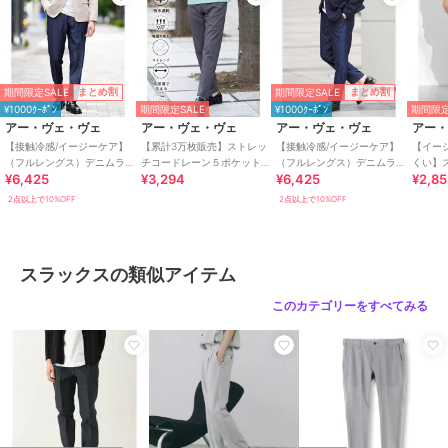
◆アンクルテーパードパンツ：KHLGD26064
◆アンクルスマートスラックス：KHLGD35064
◆フルレングテーパードパンツ：KHLGD22064
◆フルレングススマートスラックス：KHLGD25064
期間限定SALE
期間限定SALE
まとめ割
まとめ割
----------------
¥1000ｸｰﾎﾟﾝ
期間限定SALE
¥1000ｸｰﾎﾟﾝ
期間限定
アー・ヴェ・ヴェ
アー・ヴェ・ヴェ
アー・ヴェ・ヴェ
アー
透け感：なし
【接触冷感/イージーケア】
【累計3万枚販売】ストレッ
【接触冷感/イージーケア】
【イー
裏地：なし
（フルレングス）デニムライ
チコードレーン５ポケット
（フルレングス）デニムライ
くい】
¥6,425
¥3,294
¥6,425
¥2,8
クストレッチスマートスラッ
SOUKAIベーシックアンクル
クストレッチセミルーズパン
リライ
伸縮性：あり
クス
パンツ【接触冷感/
ツ
トレッ
2点以上で10%OFF
2点以上で10%OFF
光沢感：ややあり
生地の厚さ：やや薄手
----------------
スラックスの類似アイテム
≪お気に入り登録機能の使い方≫
このカテゴリーをすべてみる
■商品のお気に入り登録（ハートマークをクリック）
再入荷通知や値
下げ等、お得なご案内を受けることができます。
----------------