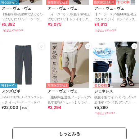
期間限定SALE
まとめ割
¥1000ｸｰﾎﾟﾝ
期間限定SALE
アー・ヴェ・ヴェ
アー・ヴェ・ヴェ
アー・ヴェ・ヴェ
【接触冷感/洗濯機で洗える/シ
【イージーケア/接触冷感/毛玉
【イージーケア/接触冷感/毛玉
ワになりにくい/イージーケア/
になりにくい】ドライオック
になりにくい】ドライオック
¥5,382
¥3,075
¥4,613
ストレッチ】オックスストレ
スオーバーパンツ
スバレルレッグイージーパン
ッチオーバーパ
ツ
2点以上で10%OFF
2点以上で10%OFF
まとめ割
¥888ｸｰﾎﾟﾝ
期間限定SALE
メンズビギ
アー・ヴェ・ヴェ
ジェネレス
SMARTTECH ナイロンストレ
【接触冷感/遮熱/イージーケア/
接触冷感 ワイドパンツ メンズ
ッチ イージーテーパードパン
吸水速乾/UVカット】リライ
超伸縮 パンツ 夏 アンクル 涼
¥22,000
¥3,294
¥5,390
ツ＜接触冷感/ストレッチ/防シ
ト １タックハーフパンツ
しい 吸水速乾 ストレッチ ルー
新着
ワ性/ウ
ズ
2点以上で8%OFF
もっとみる