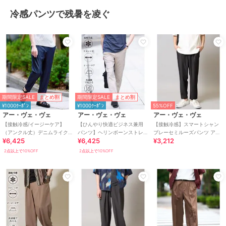
冷感パンツで残暑を凌ぐ
期間限定SALE
期間限定SALE
まとめ割
まとめ割
¥1000ｸｰﾎﾟﾝ
¥1000ｸｰﾎﾟﾝ
55%OFF
アー・ヴェ・ヴェ
アー・ヴェ・ヴェ
アー・ヴェ・ヴェ
【接触冷感/イージーケア】
【ひんやり快適ビジネス兼用
【接触冷感】スマートシャン
（アンクル丈）デニムライク
パンツ】ヘリンボーンストレ
ブレーセミルーズパンツ アン
¥6,425
¥6,425
¥3,212
ストレッチアンクルセミルー
ッチ５ポケットパンツ【接触
クル丈
ズパンツ
冷感/ストレッチ/シワ
2点以上で10%OFF
2点以上で10%OFF