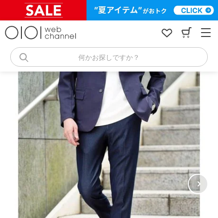
コ
ン
テ
ン
ツ
へ
何かお探しですか？
ス
キ
ッ
プ