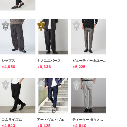
シップス
ナノユニバース
ビューティー＆ユース ユナイテッドアローズ
4,950
6,336
5,225
￥
￥
￥
コムサイズム
アー・ヴェ・ヴェ
ティーケー タケオキクチ
4,543
6,425
4,840
￥
￥
￥