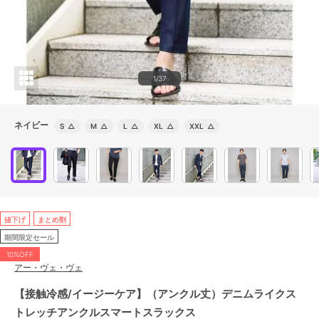
1/37
ネイビー
S
△
M
△
L
△
XL
△
XXL
△
値下げ
まとめ割
期間限定セール
10%OFF
アー・ヴェ・ヴェ
【接触冷感/イージーケア】（アンクル丈）デニムライクス
トレッチアンクルスマートスラックス