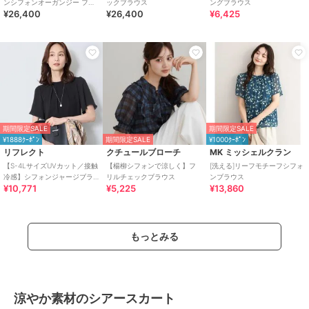
ンシフォンオーガンジー フレ
ックブラウス
ングブラウス
¥26,400
¥26,400
¥6,425
アブラウス
期間限定SALE
期間限定SALE
¥1888ｸｰﾎﾟﾝ
期間限定SALE
¥1000ｸｰﾎﾟﾝ
リフレクト
クチュールブローチ
MK ミッシェルクラン
【S-4LサイズUVカット／接触
【楊柳シフォンで涼しく】フ
[洗える]リーフモチーフシフォ
冷感】シフォンジャージブラ
リルチェックブラウス
ンブラウス
¥10,771
¥5,225
¥13,860
ウス
もっとみる
涼やか素材のシアースカート