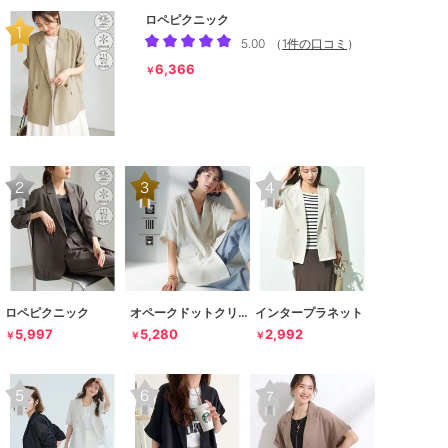
ロペピクニック
5.00
（
1件の口コミ
）
6,366
￥
ロペピクニック
オペークドットクリップ
インタープラネット
5,997
5,280
2,992
￥
￥
￥