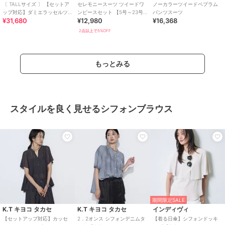
〔 TALLサイズ 〕 【セットア
セレモニースーツ ツイードワ
ノーカラーツイードペプラム
ップ対応】ダミエラッセルツ
ンピースセット 【5号～23号
パンツスーツ
¥31,680
¥12,980
¥16,368
イードフレアースカート
ABR】
2点以上で5%OFF
もっとみる
スタイルを良く見せるシフォンブラウス
期間限定SALE
K.T キヨコ タカセ
K.T キヨコ タカセ
インディヴィ
【セットアップ対応】カッセ
2．2オンス シフォンデニムタ
【着る日傘】シフォンドッキ