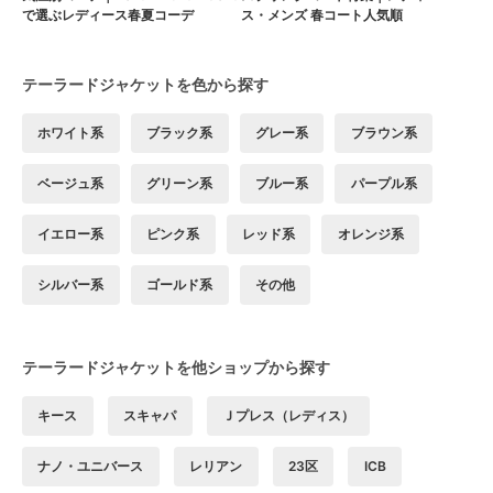
で選ぶレディース春夏コーデ
ス・メンズ 春コート人気順
テーラードジャケットを色から探す
ホワイト系
ブラック系
グレー系
ブラウン系
ベージュ系
グリーン系
ブルー系
パープル系
イエロー系
ピンク系
レッド系
オレンジ系
シルバー系
ゴールド系
その他
テーラードジャケットを他ショップから探す
キース
スキャパ
Ｊプレス（レディス）
ナノ・ユニバース
レリアン
23区
ICB