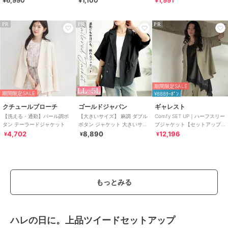
0601
PR
PR
PR
期間限定SALE
期間限定SALE
¥888ｸｰﾎﾟﾝ
クチュールブローチ
ゴールドジャパン
ギャレスト
【洗える・通勤】パール調ボ
【大きいサイズ】 麻調 ダブル
Comfy SET UP｜ハーフスリー
タン テーラードジャケット
ボタン ジャケット 大きいサイ
ブジャケット【セットアップ
ズ レディース アウター ジャケ
対応／通勤／接触冷感／UVカ
4,702
8,890
12,196
¥
¥
¥
ット
ット】
もっとみる
ハレの日に。上品ツイードセットアップ