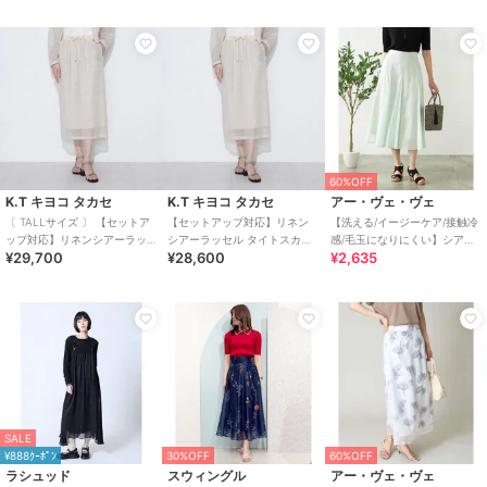
60%OFF
K.T キヨコ タカセ
K.T キヨコ タカセ
アー・ヴェ・ヴェ
〔 TALLサイズ 〕 【セットア
【セットアップ対応】リネン
【洗える/イージーケア/接触冷
ップ対応】リネンシアーラッ
シアーラッセル タイトスカー
感/毛玉になりにくい】シアー
¥29,700
¥28,600
¥2,635
セル タイトスカート
ト
フレアスカート
SALE
¥888ｸｰﾎﾟﾝ
30%OFF
60%OFF
ラシュッド
スウィングル
アー・ヴェ・ヴェ