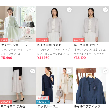
SALE
20%OFF
30%OFF
キャサリンコテージ
K.T キヨコ タカセ
K.T キヨコ タカセ
ファンシーツイード ブリリア
〔 Sサイズ 〕【セットアップ
【セットアップ対応】ダミエ
ントアンサンブル
対応】ダミエ ラッセルツイー
ラッセルツイード ジャケット
¥5,409
¥41,360
¥36,190
ド ジャケット
まとめ割
20%OFF
¥200ｸｰﾎﾟﾝ
K.T キヨコ タカセ
アッドルージュ
ルイルエブティック