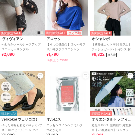
期間限定SALE
まとめ割
期間限定SALE
期間限定SALE
ヴィヴィアン
アロッタ
オシャレボ
やわらかソールレースアップ
【４つの機能付】ひんやりフ
【紫外線カット率99％以上】
スニーカーサンダル
リル袖ブラウスＴシャツ
ラッシュガード×レギンス 付
¥2,690
¥1,790
¥6,822
き タンキニ
再入荷
3点以上で10%OFF
¥888ｸｰﾎﾟﾝ
期間限定SALE
velikoko(ヴェリココ）
オルビス
オリエンタルトラフィック
ゆったり幅もある2wayパンプ
エッセンスインヘアミルク
遮光率100％ 自動開閉 男女兼
ス(3.0cmヒール)[19.5~27cm]
つめかえ用
用【26春夏新作】ワンタッチ
¥6,990
¥1,100
¥1,991
ラクチンきれいシューズ
晴雨兼用 折りたたみ傘 /G-