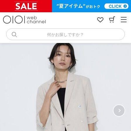
コ
ン
テ
ン
ツ
へ
何かお探しですか？
ス
キ
ッ
プ