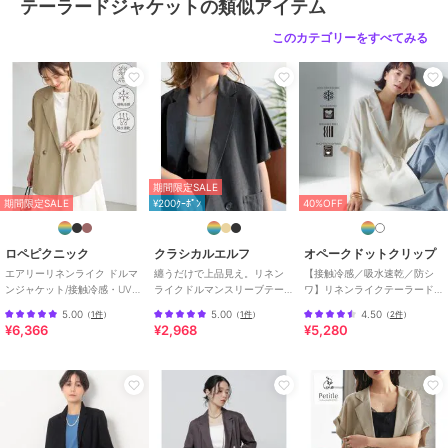
ウレタン2％
テーラードジャケットの類似アイテム
商品のお取り扱い方法
このカテゴリーをすべてみる
原産国
日本
期間限定SALE
期間限定SALE
¥200ｸｰﾎﾟﾝ
40%OFF
ロペピクニック
クラシカルエルフ
オペークドットクリップ
エアリーリネンライク ドルマ
纏うだけで上品見え。リネン
【接触冷感／吸水速乾／防シ
ンジャケット/接触冷感・UVカ
ライクドルマンスリーブテー
ワ】リネンライクテーラード
ット・速乾
ラードダブルジャケット（半
ジャケット《洗濯機OK》
5.00
5.00
4.50
（
1件
）
（
1件
）
（
2件
）
袖）
¥6,366
¥2,968
¥5,280