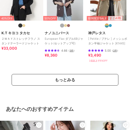
期間限定SALE
まとめ割
40%OFF
50%OFF
K.T キヨコ タカセ
ナノユニバース
神戸レタス
２ＷＡＹストレッチフラノ ス
European Flax ダブル6Bジャ
[ Petitle / プチレ ] メッシュボ
タンドテーラードジャケット
ケット(セットアップ可)
タン半袖ジャケット [K1445]
¥33,000
4.66
5.00
（
3件
）
（
2件
）
¥8,360
¥3,490
2点以上で5%OFF
もっとみる
あなたへのおすすめアイテム