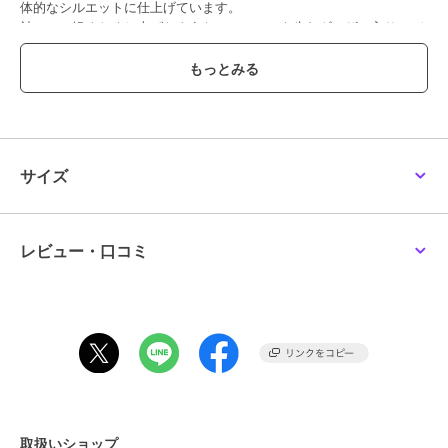
体的なシルエットに仕上げています。
袖には、軽くたくし上げたようなニュアンスを生むギャザー入りのデ
ザインスリーブを採用しています。
袖口は本開き仕様で、細部まで丁寧な仕立てにこだわっています。
ボタンには天然の貝ボタンを使用しています。
亜麻とブラウンにはアコヤ貝、チャコールには黒蝶貝を用い、落ち着
いた表情を添えています。カラーは素材の美しさを引き立てる亜麻、
深みのあるブラウン、洗練されたチャコールの3色展開です。
サイズ
《素材》
リネンにトリアセテートとレーヨンを組み合わせた、軽やかで清涼感
のある素材です。たて糸には強撚のトリアセテートストレッチ糸を使
用し、横方向に適度な伸縮性を持たせることで快適な着心地を実現し
レビュー・口コミ
ました。
タンブラー加工とフラット加工を施し、リネン特有の強いシワを抑え
ながら、やわらかな表情に仕上げています。
織りから染色、仕上げまで福井県で行った、日本製の素材です。
(カラー)15:亜麻はリネン100％のよこ糸で自然な色合いを表現してい
ます。
(カラー)14:ブラウンと08:チャコールはリネンとレーヨンを交互に織
り、やわらかな風合いと上品な光沢を加えています。
取扱いショップ