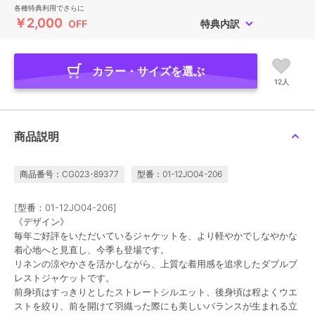
各種特典利用でさらに
￥2,000
OFF
特典内訳
カラー・サイズを選ぶ
12人
商品説明
商品番号：CG023-89377
型番：01-12JO04-206
[型番：01-12JO04-206]
《デザイン》
毎年ご好評をいただいているジャケットを、より軽やかでしなやかな
着心地へと見直し、今季も登場です。
リネンの涼やかさを活かしながら、上質な着用感を追求したダブルブ
レストジャケットです。
前身頃はすっきりとしたストレートシルエット、後身頃は程よくウエ
ストを絞り、前を開けて羽織った際にも美しいバランスが生まれる立