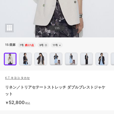
1/35
15:亜麻
7号
残り1点
9号
○
11号
×
K.T キヨコ タカセ
リネン／トリアセテートストレッチ ダブルブレストジャケ
ット
52,800
￥
税込