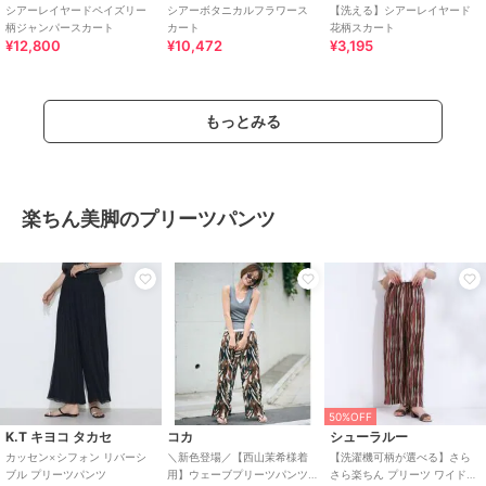
シアーレイヤードペイズリー
シアーボタニカルフラワース
【洗える】シアーレイヤード
柄ジャンパースカート
カート
花柄スカート
¥12,800
¥10,472
¥3,195
もっとみる
楽ちん美脚のプリーツパンツ
50%OFF
K.T キヨコ タカセ
コカ
シューラルー
カッセン×シフォン リバーシ
＼新色登場／【西山茉希様着
【洗濯機可柄が選べる】さら
ブル プリーツパンツ
用】ウェーブプリーツパンツ
さら楽ちん プリーツ ワイドパ