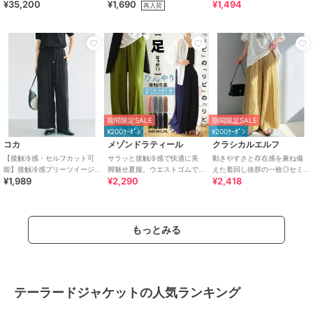
¥35,200
¥1,690
¥1,494
全12色 / セルフカット可能
ンツ
再入荷
期間限定SALE
期間限定SALE
¥200ｸｰﾎﾟﾝ
¥200ｸｰﾎﾟﾝ
コカ
メゾンドラティール
クラシカルエルフ
【接触冷感・セルフカット可
サラッと接触冷感で快適に美
動きやすさと存在感を兼ね備
能】接触冷感プリーツイージ
脚魅せ夏服。ウエストゴムで
えた着回し抜群の一枚◎セミ
¥1,989
¥2,290
¥2,418
ーパンツ 全2色
ラフに履けるのに上品プリー
ワイド プリーツパンツ
ツワイドイージーパンツ
もっとみる
テーラードジャケットの人気ランキング