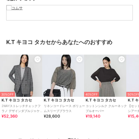
ブランド
K.T キヨコ タカセ
ショップ
コムサ
商品カテゴリ
アウター・ジャケット・コート
／
テーラードジャケット
K.T キヨコ タカセからあなたへのおすすめ
性別タイプ
レディース
アウター・ジャケット・コート
／
テーラードジャケット
カラー
08:チャコール、14:ブラウン、15:
亜麻
サイズ
7号,9号,11号
30%OFF
40%OFF
50%OF
素材
08:チャコール/14:ブラウン/15:亜
K.T キヨコ タカセ
K.T キヨコ タカセ
K.T キヨコ タカセ
K.T 
麻：[08:チャコール 14:ブラウン]
2WAYストレッチチェックフ
リネンコードレース ボリュー
コットンシルク クルーネック
【セッ
トリアセテート60％ 麻22％ レー
ラノ デザインダブルジャケッ
ムスリーブブラウス
プルオーバー
シアー
ヨン16％ ポリウレタン2％
¥52,360
¥28,600
¥19,140
¥15,
ト
[15:亜麻]
トリアセテート56％ 麻42％ ポリ