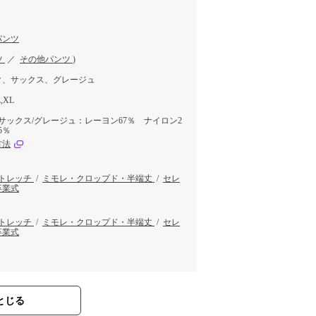
パンツ
ツ
／
その他パンツ
)
ク、サックス、グレージュ
L,XL
/サックス/グレージュ：レーヨン67％ ナイロン2
5％
方法
トレッチ
/
ミモレ・クロップド・半端丈
/
セレ
卒業式
トレッチ
/
ミモレ・クロップド・半端丈
/
セレ
卒業式
とじる