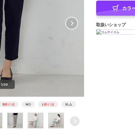
カラ
取扱いショップ
1/30
S
残り1点
M
○
L
残り1点
XL
△