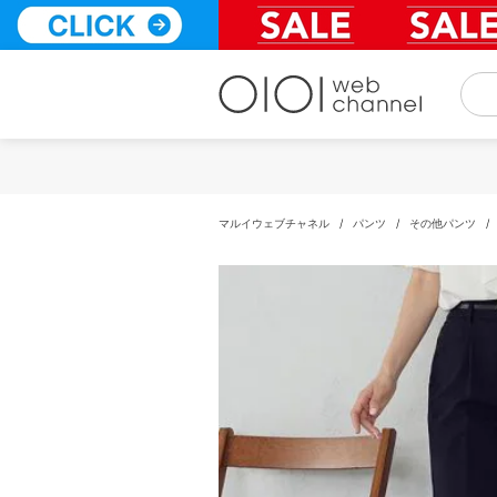
コ
ン
テ
ン
ツ
へ
ス
キ
ッ
プ
マルイウェブチャネル
/
パンツ
/
その他パンツ