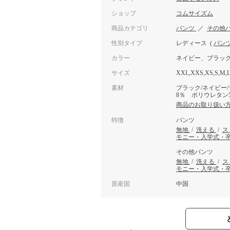
ショップ
コムサイズム
商品カテゴリ
パンツ
／
その他
性別タイプ
レディース
(
パン
カラー
ネイビー、ブラッ
サイズ
XXL,XXS,XS,S,M,
素材
ブラック/ネイビー
8％ ポリウレタン
商品のお取り扱い
特徴
パンツ
無地
/
洗える
/
ス
モニー・入学式・
その他パンツ
無地
/
洗える
/
ス
モニー・入学式・
原産国
中国