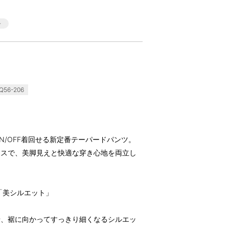
56-206
N/OFF着回せる新定番テーパードパンツ。
レスで、美脚見えと快適な穿き心地を両立し
「美シルエット」
せ、裾に向かってすっきり細くなるシルエッ