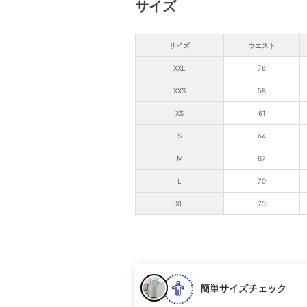
サイズ
サイズ
ウエスト
XXL
76
XXS
58
XS
61
S
64
M
67
L
70
XL
73
簡単サイズチェック