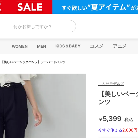
何かお探しですか？
コスメ
アニメ
KIDS＆BABY
WOMEN
MEN
/
【美しいベーシックパンツ】テーパードパンツ
コムサモデルズ
【美しいベー
ンツ
5,399
￥
税込
今すぐ使える
2,000円