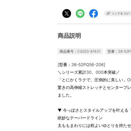
商品説明
商品番号：CG023-87431
型番：38-52PQ
[型番：38-52PQ56-206]
＼シリーズ累計30、000本突破／
「とにかくラクで、圧倒的に美しい」O
驚きの高伸縮ストレッチとセンタープ
ました。
▼ 今っぽさとスタイルアップを叶える
絶妙なテーパードライン
太ももまわりには程よいゆとりを持た