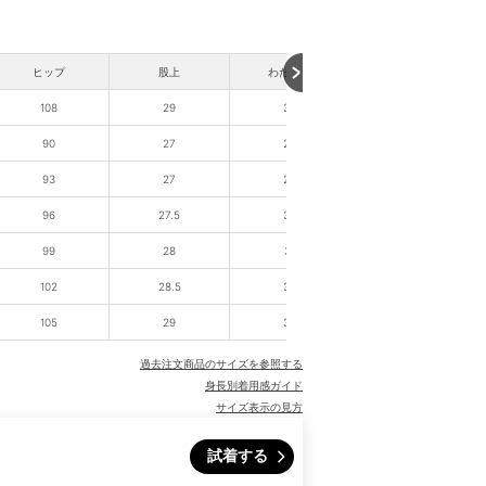
ヒップ
股上
わたり幅
裾幅
108
29
34
18.1
90
27
28
15.1
93
27
29
15.6
96
27.5
30
16.1
99
28
31
16.6
102
28.5
32
17.1
105
29
33
17.6
過去注文商品のサイズを参照する
身長別着用感ガイド
サイズ表示の見方
試着する