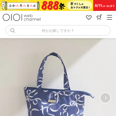
コ
ン
テ
ン
ツ
へ
何かお探しですか？
ス
キ
ッ
プ