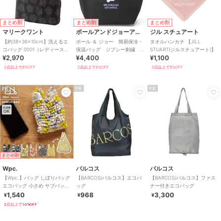
まとめ割
まとめ割
まとめ割
マリークワント
ポールアンドジョーアクセソワ
ジル スチュアート
【約38×36×10cm】洗えるエ
ポール ＆ ジョー 簡易保冷・
タオルハンカチ 【JILL
コバッグ 0001（レディース）
保温バッグ ジプシー刺繍
STUART(ジルスチュアート)】
¥2,970
¥4,400
¥1,100
（MARY QUANT）
【PAUL&JOE】
2点以上で8%OFF
2点以上で8%OFF
3点以上で8%OFF
PR
PR
PR
まとめ割
Wpc.
バルコス
バルコス
【Wpc.】バッグ しぼりバッグ
【BARCOS/バルコス】エコバ
【BARCOS/バルコス】ファス
エコバッグ 小さめ サブバッグ
ッグ
ナー付きエコバッグ
コンパクト 洗濯可能 レディ
1,540
968
3,300
¥
¥
¥
ース
2点以上で10%OFF