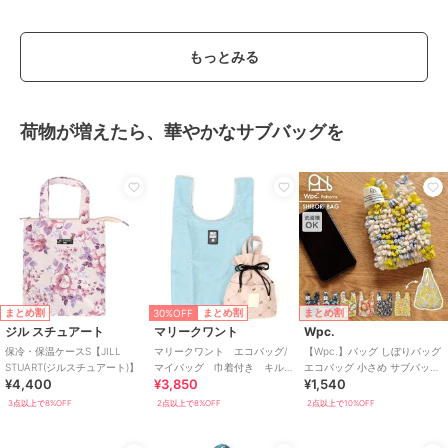
もっとみる
荷物が増えたら、華やかなサブバッグを
30%OFF
まとめ割
まとめ割
まとめ割
ジル スチュアート
マリークワント
Wpc.
保冷・保温ケースS【JILL
マリークワント エコバッグ/
【Wpc.】バッグ しぼりバッグ
STUART(ジルスチュアート)】
マイバッグ 巾着付き キル
エコバッグ 小さめ サブバッグ
¥4,400
¥3,850
¥1,540
ティング柄
コンパクト 洗濯可能 レディ
ース
3点以上で8%OFF
2点以上で8%OFF
2点以上で10%OFF