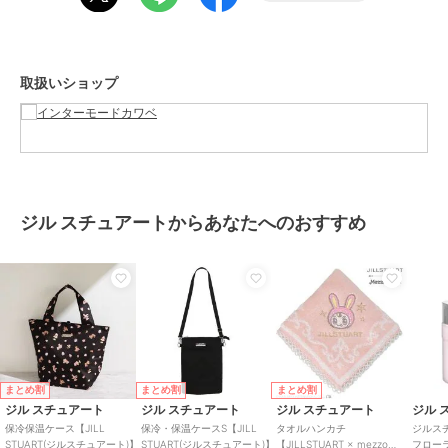
グ
カラー
ダルブルー、ブラック、ライトグ
レー
取扱いショップ
サイズ
約35×38cm
素材
表地 ポリエステル100％ 裏地 ポリ
エステル100％
商品のお取り扱い方法
お手入れ
洗濯不可
ジル スチュアートからあなたへのおすすめ
原産国
中国
まとめ割
まとめ割
まとめ割
ジル スチュアート
ジル スチュアート
ジル スチュアート
ジル 
保冷保温ケース【JILL
保冷・保温ケースS【JILL
タオルハンカチ
ジルス
STUART(ジルスチュアート)】
STUART(ジルスチュアート)】
【JILLSTUART × mezzo
フロー