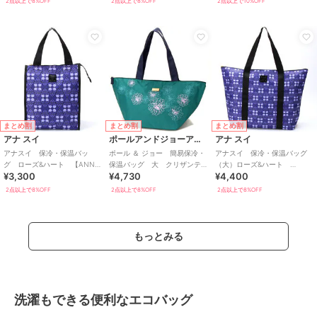
2点以上で8%OFF
2点以上で8%OFF
2点以上で10%OFF
まとめ割
まとめ割
まとめ割
アナ スイ
ポールアンドジョーアクセソワ
アナ スイ
アナスイ 保冷・保温バッ
ポール ＆ ジョー 簡易保冷・
アナスイ 保冷・保温バッグ
グ ローズ&ハート 【ANNA
保温バッグ 大 クリザンテ
（大）ローズ&ハート
¥3,300
¥4,730
¥4,400
SUI】
ーム 【PAUL&JOE】
【ANNA SUI】
2点以上で8%OFF
2点以上で8%OFF
2点以上で8%OFF
もっとみる
洗濯もできる便利なエコバッグ