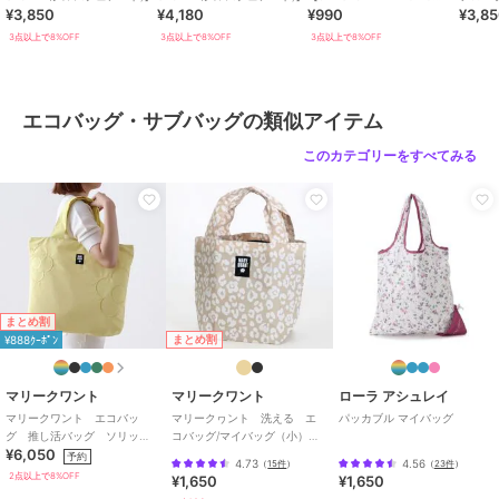
¥3,850
¥4,180
¥990
¥3,8
piano】
クレン
3点以上で8%OFF
3点以上で8%OFF
3点以上で8%OFF
エコバッグ・サブバッグの類似アイテム
このカテゴリーをすべてみる
まとめ割
まとめ割
¥888ｸｰﾎﾟﾝ
マリークワント
マリークワント
ローラ アシュレイ
マリークワント エコバッ
マリークヮント 洗える エ
パッカブル マイバッグ
グ 推し活バッグ ソリッ
コバッグ/マイバッグ（小）レ
¥6,050
ド 【MARY QUANT】
オパード 【MARY QUANT】
予約
4.73
4.56
（
15件
）
（
23件
）
2点以上で8%OFF
¥1,650
¥1,650