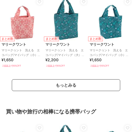
まとめ割
まとめ割
まとめ割
マリークワント
マリークワント
マリークワント
マリークヮント 洗える エ
マリークヮント 洗える エ
マリークヮント 洗える エ
コバッグ/マイバッグ（小）
コバッグ/マイバッグ（大）
コバッグ/マイバッグ（小）
¥1,650
¥2,200
¥1,650
【MARY QUANT】
【MARY QUANT】
【MARY QUANT】
2点以上で8%OFF
2点以上で8%OFF
2点以上で8%OFF
もっとみる
買い物や旅行の相棒になる携帯バッグ