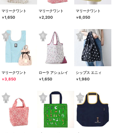
マリークワント
マリークワント
マリークワント
1,650
2,200
6,050
￥
￥
￥
マリークワント
ローラ アシュレイ
シップス エニィ
3,850
1,650
1,980
￥
￥
￥