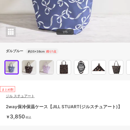
1/15
ダルブルー
約35×38cm
残り1点
まとめ割
ジル スチュアート
2way保冷保温ケース【JILL STUART(ジルスチュアート)】
3,850
￥
税込