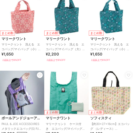
まとめ割
まとめ割
まとめ割
マリークワント
マリークワント
マリークワント
マリークヮント 洗える エ
マリークヮント 洗える エ
マリークヮント 洗える エ
コバッグ/マイバッグ（小）
コバッグ/マイバッグ（大）
コバッグ/マイバッグ（小）
¥1,650
¥2,200
¥1,650
【MARY QUANT】
【MARY QUANT】
【MARY QUANT】
2点以上で8%OFF
2点以上で8%OFF
2点以上で8%OFF
まとめ割
まとめ割
ポールアンドジョーアクセソワ
マリークワント
ソフィスティ
PAUL & JOE ACCESSOIRES
マリークヮント ケース付
【約30×27×16cm】エコバッ
メタリックエコバッグ(S) PJA-
き エコバッグ/マイバッグ
グ （レディース）