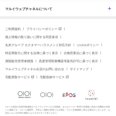
マルイウェブチャネルについて
ご利用規約
プライバシーポリシー
個人情報の取り扱いに関する同意条項
丸井グループ カスタマーハラスメント対応方針
cookieポリシー
特定商取引に関する法律に基づく表示
古物営業法に基づく表示
酒類販売管理者標識
高度管理医療機器等販売許可に基づく表示
マルイウェブチャネル出店のお問い合わせ
サイトマップ
宅配買取サービス
宅配収納サービス
※セール商品の比較対象価格はマルイウェブチャネル旧価格、またはメーカー希望小売価格に現在の消費税を加算
した価格です。※セール期間中、予告なく価格が変更となる場合・マルイ店舗価格と異なる場合がございます。お
支払いはご注文時の価格となりますのでご了承ください。