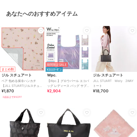
あなたへのおすすめアイテム
期間限定SALE
まとめ割
¥300ｸｰﾎﾟﾝ
ジル スチュアート
Wpc.
ジル スチュアート
ベア 包める保冷ハンカチ
【Wpc.】グロウパール エコバ
JILL STUART Misty 2WAY
【JILL STUART(ジルスチュア
ッグ レディース バッグ サブバ
トート
¥1,870
¥2,904
¥18,700
ート)】
ッグ
3点以上で8%OFF