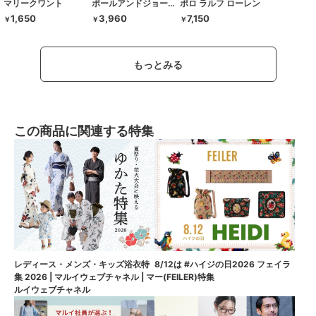
マリークワント
ポールアンドジョーアクセソワ
ポロ ラルフ ローレン
1,650
3,960
7,150
￥
￥
￥
もっとみる
この商品に関連する特集
8/12は #ハイジの日2026 フェイラ
レディース・メンズ・キッズ浴衣特
ー(FEILER)特集
集 2026 | マルイウェブチャネル | マ
ルイウェブチャネル