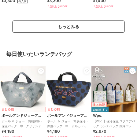
¥3,300
¥3,300
¥1,430
E1132
（パッケージ入り） 【MARY
（Sophisty）
再入荷
QUANT】
2点以上で8%OFF
2点以上で8%OFF
もっとみる
毎日使いたいランチバッグ
まとめ割
まとめ割
まとめ割
¥300ｸｰﾎﾟﾝ
ポールアンドジョーアクセソワ
ポールアンドジョーアクセソワ
Wpc.
ポール ＆ ジョー 簡易保冷・
ポール ＆ ジョー 簡易保冷・
【Wpc.】保冷保温 スクエアバ
保温バッグ 中 クリザンテ
保温バッグ 中 ポルカドッ
ッグ ランチバッグ 保冷バッグ
¥4,180
¥4,180
¥2,970
ーム 【PAUL&JOE】
ト 【PAUL&JOE】
水筒が入る 大きめ おしゃれ