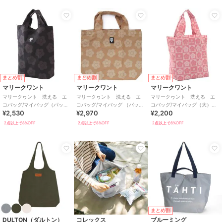
まとめ割
まとめ割
まとめ割
マリークワント
マリークワント
マリークワント
マリークヮント 洗える エ
マリークヮント 洗える エ
マリークヮント 洗える エ
コバッグ/マイバッグ（パッケ
コバッグ/マイバッグ （パッケ
コバッグ/マイバッグ（大）
¥2,530
¥2,970
¥2,200
ージ入り）縦長 【MARY
ージ入り） 【MARY
【MARY QUANT】
QUANT】
QUANT】
2点以上で8%OFF
2点以上で8%OFF
2点以上で8%OFF
まとめ割
DULTON（ダルトン）
コレックス
ブルーミング