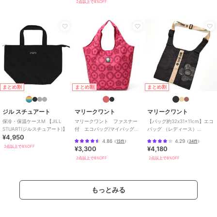
2点以上で8%OFF
まとめ割
まとめ割
まとめ割
ジル スチュアート
マリークワント
マリークワント
保冷・保温ケースM 【JILL
マリークワント ファスナー
【バッグ約32x31x11cm】エコ
STUART(ジルスチュアート)】
付 エコバッグ/マイバッグ
バッグ （レディース）
¥4,950
（パッケージ入り）いちご
（MARY QUANT）
4.86
4.29
（
15件
）
（
34件
）
3点以上で8%OFF
¥3,300
¥4,180
2点以上で8%OFF
2点以上で8%OFF
もっとみる