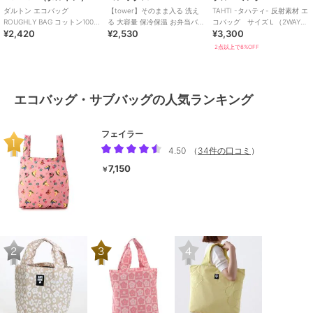
ダルトン エコバッグ
【tower】そのまま入る 洗え
TAHTI -タハティ- 反射素材 エ
ROUGHLY BAG コットン100％
る 大容量 保冷保温 お弁当バッ
コバッグ サイズＬ（2WAY・
¥2,420
¥2,530
¥3,300
洗濯
グ
軽量・抗菌防臭・洗濯可能）
2点以上で8%OFF
エコバッグ・サブバッグの人気ランキング
フェイラー
4.50
（
34件の口コミ
）
7,150
￥