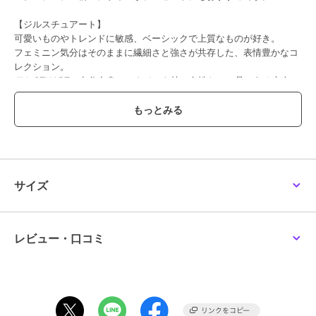
【ジルスチュアート】
可愛いものやトレンドに敏感、ベーシックで上質なものが好き。
フェミニン気分はそのままに繊細さと強さが共存した、表情豊かなコ
レクション。
JILL STUARTは自分自身のスタイルを持つ女性たちへ品のある大人フ
ェミニンを提案するブランドです。
※写真の色味はご覧になる環境（PC のモニタやスマホの画面）によっ
て、実物と若干異なる場合がございます。ご了承ください。
品番/カラー：09303503 A ブラック B ダルブルー C ライトグレー
サイズ
ブランド
ジル スチュアート
ショップ
インターモードカワベ
レビュー・口コミ
商品カテゴリ
バッグ
／
エコバッグ・サブバッ
グ
性別タイプ
レディース
バッグ
／
エコバッグ・サブバッ