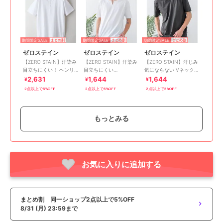
期間限定SALE
期間限定SALE
期間限定SALE
まとめ割
まとめ割
まとめ割
ゼロステイン
ゼロステイン
ゼロステイン
【ZERO STAIN】汗染み
【ZERO STAIN】汗染み
【ZERO STAIN】汗じみ
目立ちにくい！ ヘンリ
目立ちにくい
気にならない Vネック無
ーネックTシャツ 防汚
ZEROSTAIN キーネック
地Tシャツ
2,631
1,644
1,644
¥
¥
¥
UVカット
Tシャツ
2点以上で5%OFF
2点以上で5%OFF
2点以上で5%OFF
もっとみる
お気に入りに追加する
期間限定SALE
期間限定SALE
まとめ割
まとめ割
ゼロステイン
ゼロステイン
【ZEROSTAIN】汗染み
汗染み 目立ちにくい
の目立ちにくい クルー
ZERO STAIN フェイク
まとめ割 同一ショップ2点以上で5%OFF
ネックTシャツ 防汚 ＵＶ
レイヤード ビッグ シル
1,644
1,644
再入荷
¥
¥
8/31 (月) 23:59まで
カット
エット ロンT
2点以上で5%OFF
2点以上で5%OFF