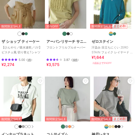
期間限定セール開催中
ブランド
ゼロステイン
期間限定SALE
まとめ割
期間限定SALE
35%OFF
ショップ
ジーンズメイト
ザ ショップ ティーケー
アーバンリサーチ サニーレーベル
ゼロステイン
商品カテゴリ
トップス
／
Tシャツ・カットソ
【ひんやり／吸水速乾／UV】
フロントフリルプルオーバー
汗染み 目立ちにくい ZERO
ー
ビスチェ風 切り替えTシャツ
STAIN フェイク レイヤード ビ
¥1,644
ッグ シルエット ロンT
性別タイプ
メンズ
5.00
3.87
（
1件
）
（
16件
）
トップス
／
Tシャツ・カットソ
2点以上で5%OFF
¥2,274
¥3,575
ー
レディース
トップス
／
Tシャツ・カットソ
ー
カラー
ホワイト C柄、ホワイト A柄、ブ
ルー A柄、ホワイト B柄、スミク
ロ B柄、ネイビー C柄
サイズ
M,L,XL
期間限定SALE
まとめ割
期間限定SALE
期間限定SALE
素材
コットン60％ ポリエステル40％
インタープラネット
コムサイズム
神戸レタス
商品のお取り扱い方法