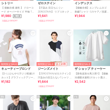
シトリー
ゼロステイン
インデックス
【 接触冷感 速乾 】 ドローコ
【汗染み 目立ちにくい
【接触冷感】エンブレムロゴ
ード オーバーサイズ 半袖 Tシ
ZEROSTAIN】 リブ Uネック T
刺繍Tシャツ《UVケア／洗濯
¥1,980
¥1,641
¥1,944
ャツ メンズ レディース
シャツ
機OK》
再入荷
2点以上で8%OFF
2点以上で5%OFF
期間限定SALE
まとめ割
期間限定SALE
期間限定SALE
キューティーブロンド
ジーンズメイト
ザ ショップ ティーケー
【S-LLひんやり汗ジミ軽減UV
【ZEROSTAIN/ゼロステイン】
【新色追加＆再入荷!!】【接触
カット】グラフィックアソー
汗染みの目立たないTシャツ 切
冷感吸水速乾UVカット透け防
¥1,182
¥1,644
¥2,542
トTシャツ
り替え ロンT 撥水
止遮熱】BO-NO TEEボーノT
シャツ
2点以上で5%OFF
PR
PR
PR