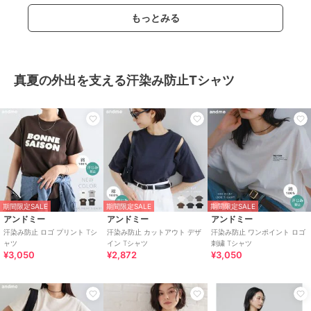
もっとみる
真夏の外出を支える汗染み防止Tシャツ
期間限定SALE
期間限定SALE
期間限定SALE
アンドミー
アンドミー
アンドミー
汗染み防止 ロゴ プリント Tシ
汗染み防止 カットアウト デザ
汗染み防止 ワンポイント ロゴ
ャツ
イン Tシャツ
刺繍 Tシャツ
¥3,050
¥2,872
¥3,050