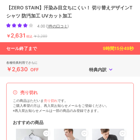
【ZERO STAIN】汗染み目立ちにくい！ 切り替えデザインT
シャツ 防汚加工 UVカット加工
4.00
(
1件の口コミ
)
2,631
￥
￥3,289
税込
セール終了まで
9
時間
15
分
47
秒
各種特典利用でさらに
￥2,630
OFF
特典内訳
売り切れ
この商品はただいま
売り切れ
です。
ご購入希望の方は、再入荷お知らせメールをご登録ください。
※再入荷お知らせメールは一部の商品のみ登録できます。
おすすめの商品