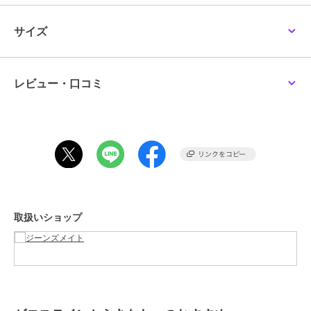
今年もヒット間違いないマストアイテムです。【デザイン】
生地の表裏に異なる加工を施すことで汗ジミを効果的に防止し、汗ジ
サイズ
ミを気にせず快適に過ごすことができます。
生地表面にははっ水加工を施しており、これによって汗が生地の表面
に浮き上がりにくくなります。
そして、肌に接する裏面には吸水性の加工を施しています。この加工
レビュー・口コミ
によって汗を素早く吸収し、常に快適な状態を保つことができます。
さらに表面は水性の汚れ（ジュースやコーヒー等）が付きにくく落ち
やすい防汚効果とUVカットの機能も備えており機能面も充実。
コットン60％とポリエステル40％のCVC天竺ボディを採用。手触り
の良いタオル等でも使われる程よい太さの糸を、密度高い編地で仕上
げることで、綿タッチでしっかりした生地感のＴシャツになっていま
す。
大胆な切り替えデザインが目を惹くデザインTシャツは、1枚でサマに
なる優れものです。
取扱いショップ
汗ばむ季節の定番アイテムとして、必ず持っておきたい1着です。
※衿のリブ部分には汗染み防止加工が施されておりません。
【コーディネート】
リンガー､ラグラン､ボーダー､キャラクターTシャツと共に､今期の人
気アイテムとなる切り替えデザインTシャツ｡
ビッグシルエットのスウェットジップパーカーやオンブレチェックシ