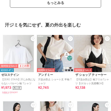
もっとみる
汗ジミを気にせず、夏の外出を楽しむ
期間限定SALE
まとめ割
¥200ｸｰﾎﾟﾝ
期間限定SALE
期間限定SALE
ゼロステイン
アンドミー
ザ ショップ ティーケー
【ZERO STAIN】汗じみ気にな
汗染み防止 ショート丈 半袖 T
【汗染み防止】袖フリルTシャ
らない バルーン袖 Tシャツ
シャツ
ツ【UVカット洗濯機OK】
¥1,973
¥2,745
¥2,138
再入荷
2点以上で5%OFF