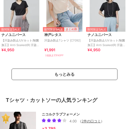
期間限定SALE
まとめ割
期間限定SALE
期間限定SALE
ナノユニバース
神戸レタス
ナノユニバース
【汗染み防止/UVカット/制菌
汗染み防止Tシャツ [C7092]
【汗染み防止/UVカット/制菌
加工】Anti Soaked(R) 汗染み
加工】Anti Soaked(R) 汗染み
¥4,950
¥1,991
¥4,950
防止VネックTシャツ
防止クルーネックTシャツ
2点以上で5%OFF
もっとみる
Tシャツ・カットソーの人気ランキング
ニコルクラブフォーメン
4.00
（
2件の口コミ
）
3,795
￥