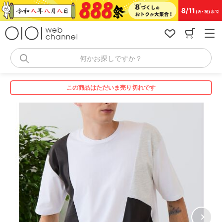
コ
ン
テ
ン
ツ
へ
何かお探しですか？
ス
キ
ッ
この商品はただいま売り切れです
プ