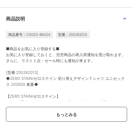
商品説明
商品番号：CG023-86424
型番：205262013
■商品をお気に入り登録する■
お気に入り登録しておくと、完売商品の再入荷通知を受け取れます。
さらに、ラスト１点・セール時にも通知が来ます。
[型番:205262013]
◆ZERO STAIN/ゼロステイン 切り替えデザインＴシャツ ユニセック
ス 2026SS 春夏◆
【ZERO STAIN/ゼロステイン】
シリーズ数年のリリースによって、徐々にリピーターを増やしていっ
た汗ジミが目立たない機能に特化したアイテム"ZERO STAIN（ゼロス
テイン）"シリーズが今年も遂に登場。
ZERO STAINは生地表面を特殊加工することで、汗じみが出にくい特
徴をもち、生地裏面に吸水加工が施されており、水分が拡散し乾きも
通常の生地より早い効果があります。