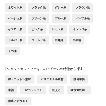
ホワイト系
ブラック系
グレー系
ブラウン系
ベージュ系
グリーン系
ブルー系
パープル系
イエロー系
ピンク系
レッド系
オレンジ系
シルバー系
ゴールド系
白無地
白織柄
その他
Tシャツ・カットソーをこのアイテムの特徴から探す
綿・コットン素材
ポリエステル素材
幾何学柄
半袖
UVカット加工
洗える
吸水速乾加工
撥水／防水加工