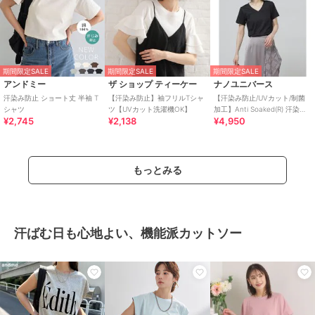
期間限定SALE
期間限定SALE
期間限定SALE
アンドミー
ザ ショップ ティーケー
ナノユニバース
汗染み防止 ショート丈 半袖 T
【汗染み防止】袖フリルTシャ
【汗染み防止/UVカット/制菌
シャツ
ツ【UVカット洗濯機OK】
加工】Anti Soaked(R) 汗染み
¥2,745
¥2,138
¥4,950
防止VネックTシャツ
もっとみる
汗ばむ日も心地よい、機能派カットソー