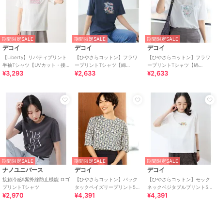
期間限定SALE
期間限定SALE
期間限定SALE
デコイ
デコイ
デコイ
【Liberty】リバティプリント
【ひやさらコットン】フラワ
【ひやさらコットン】フラワ
半袖Tシャツ【UVカット・接
ープリントTシャツ【綿
ープリントTシャツ【綿
¥3,293
¥2,633
¥2,633
触冷感・オーガニックコット
100％・接触冷感・UVカッ
100％・接触冷感・UVカッ
ンブレンド】
ト】
ト】
期間限定SALE
期間限定SALE
期間限定SALE
ナノユニバース
デコイ
デコイ
接触冷感&紫外線防止機能 ロゴ
【ひやさらコットン】バック
【ひやさらコットン】モック
プリントTシャツ
タックペイズリープリント5分
ネックベジタブルプリント5分
¥2,970
¥4,391
¥4,391
袖Tシャツ【綿100％・接触冷
袖Tシャツ【綿100％・接触冷
感・UVカット】
感・UVカット】