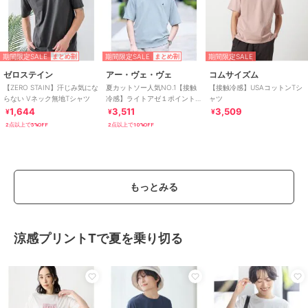
期間限定SALE
期間限定SALE
期間限定SALE
まとめ割
まとめ割
ゼロステイン
アー・ヴェ・ヴェ
コムサイズム
【ZERO STAIN】汗じみ気にな
夏カットソー人気NO.1【接触
【接触冷感】USAコットンTシ
らない Vネック無地Tシャツ
冷感】ライトアゼ１ポイント
ャツ
シシュウスウェットＴ〈イー
1,644
3,511
3,509
¥
¥
¥
ジーケア/洗濯機で
2点以上で5%OFF
2点以上で10%OFF
もっとみる
涼感プリントTで夏を乗り切る