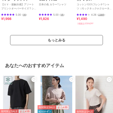
【ＵＶ・接触冷感】アソート
日本の色 カラーTシャツ
コットン100%フレンチTシャ
特徴
トップス
プリントオーバーサイズＴシ
ツ（モックネックorクルーネ
ャツ
ック） [C4819]
綿・コットン素材
/
ポリエステル
5.00
5.00
4.26
（
1件
）
（
1件
）
（
238件
）
素材
/
幾何学柄
/
半袖
/
UVカッ
¥1,998
¥1,826
¥1,490
ト加工
/
洗える
/
吸水速乾加工
2点以上で5%OFF
/
撥水／防水加工
/
ライフスタイ
ル
/
クルー・Uネック
もっとみる
Tシャツ・カットソー
綿・コットン素材
/
ポリエステル
素材
/
幾何学柄
/
半袖
/
UVカッ
ト加工
/
洗える
/
吸水速乾加工
/
撥水／防水加工
/
ライフスタイ
あなたへのおすすめアイテム
ル
/
クルー・Uネック
原産国
中国
期間限定SALE
まとめ割
期間限定SALE
まとめ割
¥200ｸｰﾎﾟﾝ
期間限定SALE