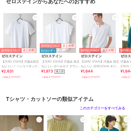
ゼロステインからあなたへのおすすめ
ャツ､ワイド系のカーゴパンツ､細身のスキニーパンツと合わせた韓国
系ストリートスタイルはオススメ｡
ルーズシルエットのスタジャンやコーチジャケット､トラックジャケ
ット､スウェットパンツと合わせたスポーツMIX古着系スタイルも◎
オーバーサイズのブルゾンやストライプシャツ､センタープレスパン
ツ､フレアパンツ､スラックスと合わせれば大人のキレイめカジュアル
にも｡
定番のデニムジャケットやナイロンジャケット､デニムパンツ､チノパ
期間限定SALE
まとめ割
ンなどのベーシックアイテムとも相性抜群｡
期間限定SALE
期間限定SALE
期間限定
まとめ割
まとめ割
¥200ｸｰﾎﾟﾝ
靴は、スニーカーはもちろん､ローファーやブーツのような革靴でも
ゼロステイン
ゼロステイン
ゼロステイン
ゼロ
OK｡
【ZERO STAIN】汗染み目立
【ZERO STAIN】汗染み 目立
【ZERO STAIN】汗染み 目立
汗染み 
バックパック､トートバッグ､ショルダーバッグ､キャップ､バケットハ
ちにくい！ ヘンリーネックT
ちにくい ロールカフ ラウン
ちにくい ZEROSTAIN キーネ
STAI
¥2,631
¥1,973
¥1,644
¥1,64
シャツ 防汚 UVカット
ドヘムTEE
ック Tシャツ
ビッグ 
再入荷
ット､スマホショルダー､チェーンアクセなどの小物と合わせればワン
2点以上で5%OFF
2点以上で5%OFF
2点以上で5%OFF
2点以上で
ランク上のコーデが完成｡
メンズ､レディースを問わず､ユニセックスで着用可能｡
ギフトやペアコーデにもオススメなアイテムです｡
Tシャツ・カットソーの類似アイテム
【JEANS MATE/ジーンズメイト】
ジーンズを中心としたリーズナブルなカジュアルウェアを豊富に取り
このカテゴリーをすべてみる
揃えています。
いつでも、誰でも気軽に楽しく、安心して買い物ができるショップで
す。