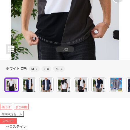
1/62
ホワイト C柄
M
×
L
×
XL
×
値下げ
まとめ割
期間限定セール
20%OFF
ゼロステイン