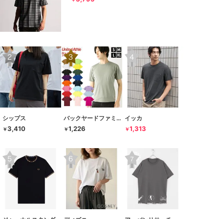
シップス
バックヤードファミリー
イッカ
3,410
1,226
1,313
￥
￥
￥