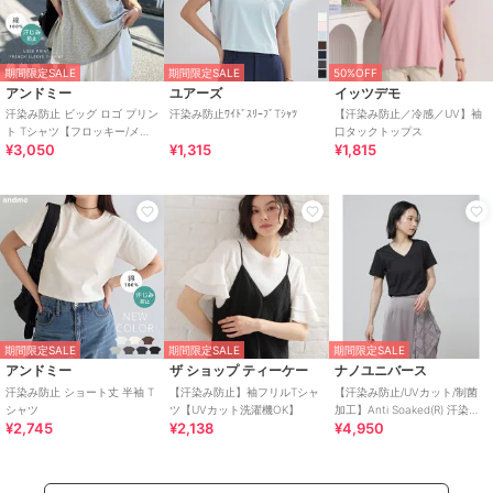
期間限定SALE
期間限定SALE
50%OFF
アンドミー
ユアーズ
イッツデモ
汗染み防止 ビッグ ロゴ プリン
汗染み防止ﾜｲﾄﾞｽﾘｰﾌﾞTｼｬﾂ
【汗染み防止／冷感／UV】袖
ト Tシャツ【フロッキー/メタ
口タックトップス
¥3,050
¥1,315
¥1,815
リック】
期間限定SALE
期間限定SALE
期間限定SALE
アンドミー
ザ ショップ ティーケー
ナノユニバース
汗染み防止 ショート丈 半袖 T
【汗染み防止】袖フリルTシャ
【汗染み防止/UVカット/制菌
シャツ
ツ【UVカット洗濯機OK】
加工】Anti Soaked(R) 汗染み
¥2,745
¥2,138
¥4,950
防止VネックTシャツ