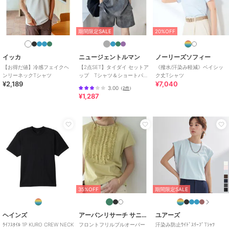
にも｡
定番のデニムジャケットやナイロンジャケット､デニムパンツ､チノパ
ンなどのベーシックアイテムとも相性抜群｡
期間限定SALE
20%OFF
靴は、スニーカーはもちろん､ローファーやブーツのような革靴でも
OK｡
イッカ
ニュージェントルマン
ノーリーズソフィー
バックパック､トートバッグ､ショルダーバッグ､キャップ､バケットハ
【お得だ値】冷感フェイクヘ
【2点SET】タイダイ セットア
《撥水/汗染み軽減》ベイシッ
ット､スマホショルダー､チェーンアクセなどの小物と合わせればワン
ンリーネックTシャツ
ップ Tシャツ＆ショートパン
ク丈Tシャツ
ランク上のコーデが完成｡
¥2,189
¥7,040
ツセット
3.00
（
2件
）
メンズ､レディースを問わず､ユニセックスで着用可能｡
¥1,287
ギフトやペアコーデにもオススメなアイテムです｡
ブランド
ゼロステイン
ショップ
ジーンズメイト
商品カテゴリ
トップス
／
Tシャツ・カットソ
ー
35%OFF
期間限定SALE
性別タイプ
メンズ
トップス
／
Tシャツ・カットソ
ー
ヘインズ
アーバンリサーチ サニーレーベル
ユアーズ
レディース
ﾗｲﾌｽﾀｲﾙ 1P KURO CREW NECK
フロントフリルプルオーバー
汗染み防止ﾜｲﾄﾞｽﾘｰﾌﾞTｼｬﾂ