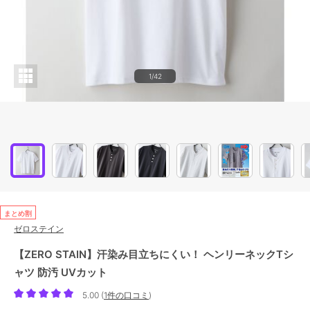
1/42
まとめ割
ゼロステイン
【ZERO STAIN】汗染み目立ちにくい！ ヘンリーネックTシ
ャツ 防汚 UVカット
5.00
(
1件の口コミ
)