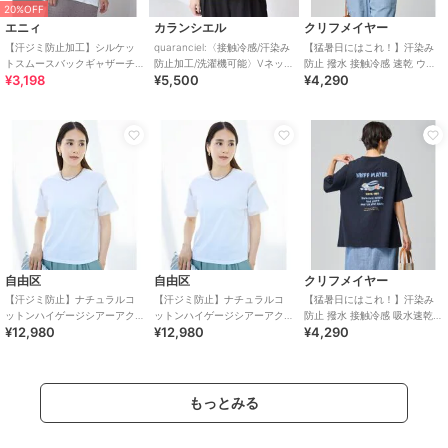
20%OFF
エニィ
カランシエル
クリフメイヤー
【汗ジミ防止加工】シルケッ
quaranciel:〈接触冷感/汗染み
【猛暑日にはこれ！】汗染み
トスムースバックギャザーチ
防止加工/洗濯機可能〉Vネッ
防止 撥水 接触冷感 速乾 ウェ
¥3,198
¥5,500
¥4,290
ュニック
ク タック ハーフスリーブ TE
ットプロテクト ランタンスリ
ーブ Ｔシャツ
自由区
自由区
クリフメイヤー
【汗ジミ防止】ナチュラルコ
【汗ジミ防止】ナチュラルコ
【猛暑日にはこれ！】汗染み
ットンハイゲージシアーアク
ットンハイゲージシアーアク
防止 撥水 接触冷感 吸水速乾
¥12,980
¥12,980
¥4,290
セント Tシャツ
セント Tシャツ
ウェットプロテクト ゆる Tシ
ャツ
もっとみる