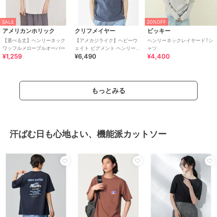
SALE
20%OFF
アメリカンホリック
クリフメイヤー
ビッキー
【選べる丈】ヘンリーネック
【アメカジライク】ヘビーウ
ヘンリーネックレイヤードTシ
ワッフルメロープルオーバー
ェイト ピグメント ヘンリーネ
ャツ
¥1,259
¥6,490
¥4,400
ック Ｔシャツ 綿100％
もっとみる
汗ばむ日も心地よい、機能派カットソー