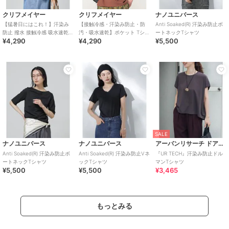
クリフメイヤー
クリフメイヤー
ナノユニバース
【猛暑日にはこれ！】汗染み
【接触冷感・汗染み防止・防
Anti Soaked(R) 汗染み防止ボ
防止 撥水 接触冷感 吸水速乾
汚・吸水速乾】ポケット Tシャ
ートネックTシャツ
¥4,290
¥4,290
¥5,500
ウェットプロテクト ゆる Tシ
ツ クリフラビット 半袖
ャツ
SALE
ナノユニバース
ナノユニバース
アーバンリサーチ ドアーズ
Anti Soaked(R) 汗染み防止ボ
Anti Soaked(R) 汗染み防止Vネ
『UR TECH』汗染み防止ドル
ートネックTシャツ
ックTシャツ
マンTシャツ
¥5,500
¥5,500
¥3,465
もっとみる