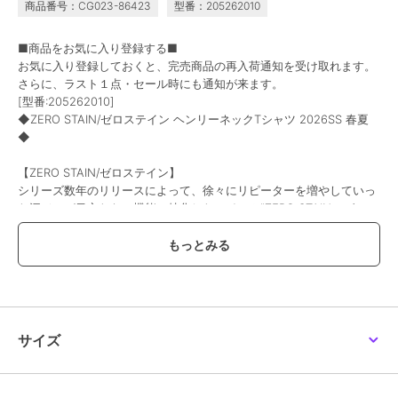
商品番号：CG023-86423
型番：205262010
■商品をお気に入り登録する■
お気に入り登録しておくと、完売商品の再入荷通知を受け取れます。
さらに、ラスト１点・セール時にも通知が来ます。
[型番:205262010]
◆ZERO STAIN/ゼロステイン ヘンリーネックTシャツ 2026SS 春夏
◆
【ZERO STAIN/ゼロステイン】
シリーズ数年のリリースによって、徐々にリピーターを増やしていっ
た汗ジミが目立たない機能に特化したアイテム"ZERO STAIN（ゼロス
テイン）"シリーズが今年も遂に登場。
ZERO STAINは生地表面を特殊加工することで、汗じみが出にくい特
徴をもち、生地裏面に吸水加工が施されており、水分が拡散し乾きも
通常の生地より早い効果があります。
今年もヒット間違いないマストアイテムです。
【デザイン】
サイズ
生地の表裏に異なる加工を施すことで汗ジミを効果的に防止し、汗ジ
ミを気にせず快適に過ごすことができます。
生地表面にははっ水加工を施しており、これによって汗が生地の表面