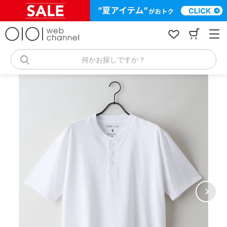
コ
ン
テ
ン
ツ
へ
何かお探しですか？
ス
キ
ッ
プ