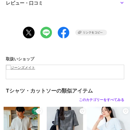
に浮き上がりにくくなります。
レビュー・口コミ
そして、肌に接する裏面には吸水性の加工を施しています。この加工
によって汗を素早く吸収し、常に快適な状態を保つことができます。
さらに表面は水性の汚れ（ジュースやコーヒー等）が付きにくく落ち
やすい防汚効果とUVカットの機能も備えており機能面も充実。
コットン60％とポリエステル40％のCVC天竺ボディを採用。手触り
の良いタオル等でも使われる程よい太さの糸を、密度高い編地で仕上
げることで、綿タッチでしっかりした生地感のＴシャツになっていま
す。
ネックのボタンがアクセントのヘンリーネックTは1枚で着てもサマに
取扱いショップ
なり、デイリーユースのインナーにもお勧めです。
汗ばむ季節の定番アイテムとして、必ず持っておきたい1着です。
※衿のリブ部分には汗染み防止加工が施されておりません。【コーデ
ィネート】
リンガー､ラグラン､ボーダー､キャラクターTシャツと共に､今期の人
気アイテムとなるヘンリーネックTシャツ｡
Tシャツ・カットソーの類似アイテム
ビッグシルエットのスウェットジップパーカーやオンブレチェックシ
このカテゴリーをすべてみる
ャツ､ワイド系のカーゴパンツ､細身のスキニーパンツと合わせた韓国
系ストリートスタイルはオススメ｡
ルーズシルエットのスタジャンやコーチジャケット､トラックジャケ
ット､スウェットパンツと合わせたスポーツMIX古着系スタイルも◎
オーバーサイズのブルゾンやストライプシャツ､センタープレスパン
ツ､フレアパンツ､スラックスと合わせれば大人のキレイめカジュアル