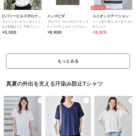
50%OFF
ビバリーヒルズポロクラブ
メンズビギ
ユニオンステーション
【ホースマンのワンポイント
【ACTIVE TAILOR/アクティブ
ニット切り替え ボーダー ポン
ロゴ刺繍入り】 半袖 Tシャツ
テイラー】シルケットスムー
チTシャツ
レディース メンズ
スVネックTシャツ＜接触冷感 /
3,300
9,900
3,575
¥
¥
¥
もっとみる
真夏の外出を支える汗染み防止Tシャツ