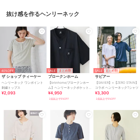
抜け感を作るヘンリーネック
SALE
SALE
まとめ割
まとめ割
40%OFF
ザ ショップ ティーケー
ブロークンホーム
サビアー
ヘンリーネック ワンポイント
【brknhome/ブロークンホー
【SAVIER】×【ZERO STAIN】
刺繍トップス
ム】ヘンリーネックポケット
コラボ ヘンリーネックTシャツ
¥2,093
¥4,950
¥3,300
付Tシャツ オーバーサイズ
2点以上で5%OFF
2点以上で5%OFF