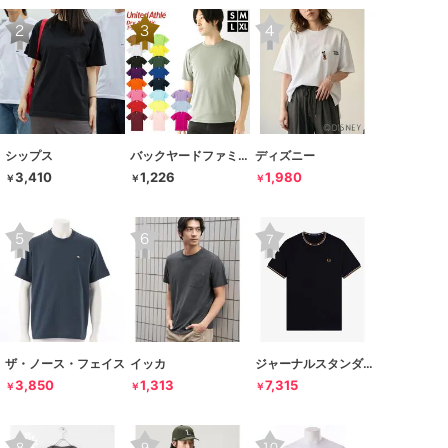
シップス
バックヤードファミリー
ディズニー
3,410
1,226
1,980
￥
￥
￥
ザ・ノース・フェイス
イッカ
ジャーナルスタンダード レリューム
3,850
1,313
7,315
￥
￥
￥