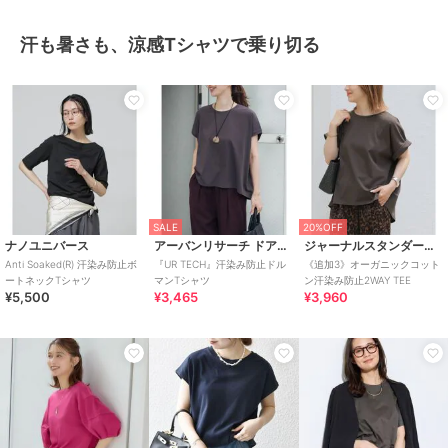
汗も暑さも、涼感Tシャツで乗り切る
SALE
20%OFF
ナノユニバース
アーバンリサーチ ドアーズ
ジャーナルスタンダード レリューム
Anti Soaked(R) 汗染み防止ボ
『UR TECH』汗染み防止ドル
《追加3》オーガニックコット
ートネックTシャツ
マンTシャツ
ン汗染み防止2WAY TEE
¥5,500
¥3,465
¥3,960