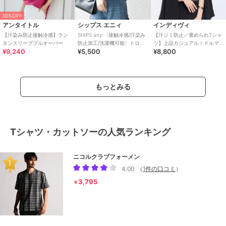
30%OFF
アンタイトル
シップス エニィ
インディヴィ
【汗染み防止接触冷感】ラン
SHIPS any:〈接触冷感/汗染み
【汗ジミ防止／褒められTシャ
タンスリーブプルオーバー
防止加工/洗濯機可能〉ドロス
ツ】上品カジュアル！ドルマ
¥9,240
¥5,500
¥8,800
ト フレンチスリーブ TEE
ンTシャツ
もっとみる
Tシャツ・カットソーの人気ランキング
ニコルクラブフォーメン
4.00
（
1件の口コミ
）
3,795
￥