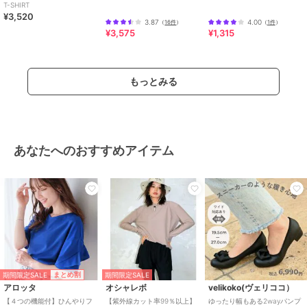
T-SHIRT
トップス
／
Tシャツ・カットソ
¥3,520
ー
3.87
4.00
（
16件
）
（
1件
）
¥3,575
¥1,315
カラー
ホワイト、スミクロ、ブラック、
オフホワイト
サイズ
M,L,XL
もっとみる
素材
コットン60％ ポリエステル40％
商品のお取り扱い方法
原産国
中国
あなたへのおすすめアイテム
期間限定SALE
まとめ割
期間限定SALE
アロッタ
オシャレボ
velikoko(ヴェリココ）
【４つの機能付】ひんやりフ
【紫外線カット率99％以上】
ゆったり幅もある2wayパンプ