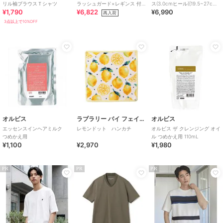
リル袖ブラウスＴシャツ
ラッシュガード×レギンス 付
ス(3.0cmヒール)[19.5~27cm]
¥1,790
¥6,822
¥6,990
き タンキニ
ラクチンきれいシューズ
再入荷
3点以上で10%OFF
オルビス
ラブラリー バイ フェイラー
オルビス
エッセンスインヘアミルク
レモンドット ハンカチ
オルビス ザ クレンジング オイ
つめかえ用
ル つめかえ用 110mL
¥1,100
¥2,970
¥1,980
PR
PR
PR