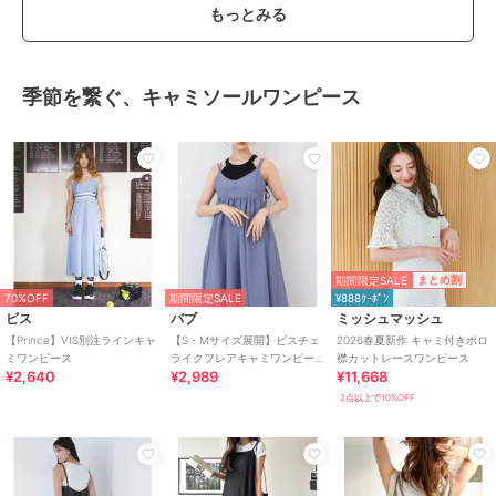
もっとみる
季節を繋ぐ、キャミソールワンピース
期間限定SALE
まとめ割
70%OFF
期間限定SALE
¥888ｸｰﾎﾟﾝ
ビス
バブ
ミッシュマッシュ
【Prince】VIS別注ラインキャ
【S・Mサイズ展開】ビスチェ
2026春夏新作 キャミ付きポロ
ミワンピース
ライクフレアキャミワンピー
襟カットレースワンピース
¥2,640
¥2,989
¥11,668
ス
2点以上で10%OFF