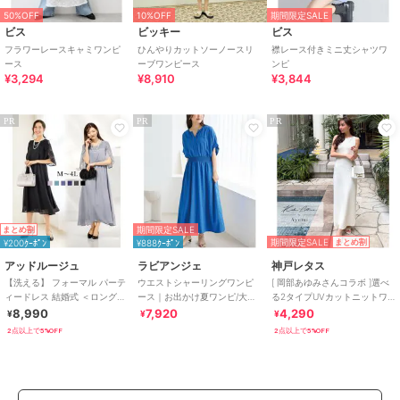
50%OFF
10%OFF
期間限定SALE
ビス
ビッキー
ビス
フラワーレースキャミワンピ
ひんやりカットソーノースリ
襟レース付きミニ丈シャツワ
ース
ーブワンピース
ンピ
¥3,294
¥8,910
¥3,844
PR
PR
PR
期間限定SALE
まとめ割
期間限定SALE
¥200ｸｰﾎﾟﾝ
¥888ｸｰﾎﾟﾝ
まとめ割
アッドルージュ
ラビアンジェ
神戸レタス
【洗える】 フォーマル パーテ
ウエストシャーリングワンピ
[ 岡部あゆみさんコラボ ]選べ
ィードレス 結婚式 ＜ロング丈
ース｜お出かけ夏ワンピ/大人
る2タイプUVカットニットワ
有＞ S~4L
リラックス/細見え/サラッと涼
ンピース [E3564]
8,990
7,920
4,290
¥
¥
¥
しく/体型カバー
2点以上で5%OFF
2点以上で5%OFF