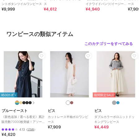
ントボタンツイルワンピース
ス
イクワイドパンツ/イージーケ
ース
¥9,999
¥4,612
¥4,940
¥7,90
ア・接触冷感・セットアップ
ブランド
ビス
対応
ショップ
ビス
商品カテゴリ
ワンピースドレス
／
ワンピース
ワンピースの類似アイテム
性別タイプ
レディース
このカテゴリーをすべてみる
ワンピースドレス
／
ワンピース
カラー
ネイビー(40)、チャコール(06)、ブ
ラウン系(22)
サイズ
F
素材
（本体） アクリル 78% ナイロン 2
2% （衿部分） アクリル 89% ナイ
ロン 11%
¥500ｸｰﾎﾟﾝ
期間限定SALE
商品のお取り扱い方法
お手入れ
手洗い|漂白不可|タンブル乾燥不
ブルーイースト
ビス
ビス
可|自然乾燥|アイロン仕上げ可|ド
《新色追加 / 選べる着丈》累計
カットレース半袖ポロワンピ
ダブルカラーポロニットドッ
ライ可|ウエットクリーニング可
販売数70000枚突破！アソー
ース
キングワンピース
¥7,909
¥4,449
ト柄ワンピース
4.13
（
175件
）
原産国
中国
¥4,620