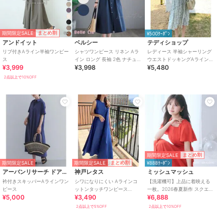
期間限定SALE
まとめ割
¥500ｸｰﾎﾟﾝ
アンドイット
ベルシー
テディショップ
リブ付きAライン半袖ワンピー
シャツワンピース リネン Aラ
レディース 半袖シャーリング
ス
イン ロング 長袖 2色 ナチュラ
ウエストドッキングAラインワ
¥3,999
¥3,998
¥5,480
ル M-2XL
ンピース
2点以上で10%OFF
期間限定SALE
まとめ割
期間限定SALE
まとめ割
期間限定SALE
¥888ｸｰﾎﾟﾝ
アーバンリサーチ ドアーズ
神戸レタス
ミッシュマッシュ
衿付きスキッパーAラインワン
シワになりにくい Aラインコ
【洗濯機可】上品に着映える
ピース
ットンタッチワンピース
一枚。2026春夏新作 スクエア
¥5,000
¥3,490
¥6,888
[E3264]
ネックバックリボンAラインワ
ンピース
2点以上で5%OFF
2点以上で10%OFF