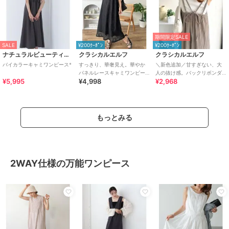
期間限定SALE
SALE
¥200ｸｰﾎﾟﾝ
¥200ｸｰﾎﾟﾝ
ナチュラルビューティーベーシック
クラシカルエルフ
クラシカルエルフ
バイカラーキャミワンピース*
すっきり、華奢見え。華やか
＼新色追加／甘すぎない、大
パネルレースキャミワンピー
人の抜け感。バックリボンダ
¥5,995
¥4,998
¥2,968
ス
ブルストラッププリーツキャ
ミロングワンピース
もっとみる
2WAY仕様の万能ワンピース