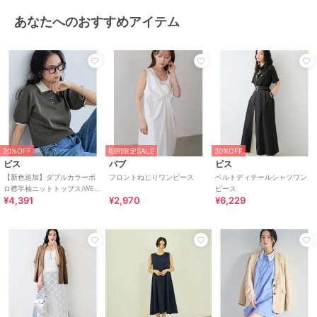
あなたへのおすすめアイテム
20%OFF
期間限定SALE
30%OFF
ビス
バブ
ビス
【新色追加】ダブルカラーポ
フロントねじりワンピース
ベルトディテールシャツワン
ロ襟半袖ニットトップス/WEB
ピース
¥4,391
¥2,970
¥6,229
限定カラー