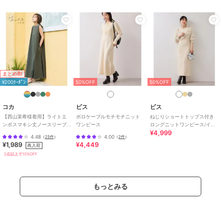
まとめ割
¥200ｸｰﾎﾟﾝ
50%OFF
50%OFF
コカ
ビス
ビス
【西山茉希様着用】ライトエ
ポロケーブルモチモチニット
ねじりショートトップス付き
ンボスマキシ丈ノースリーブ
ワンピース
ロングニットワンピース/イー
¥4,999
ワンピース 全4色 / シワになり
ジーケア
4.48
4.00
（
25件
）
（
2件
）
にくい・速乾
¥1,989
¥4,449
再入荷
2点以上で10%OFF
もっとみる