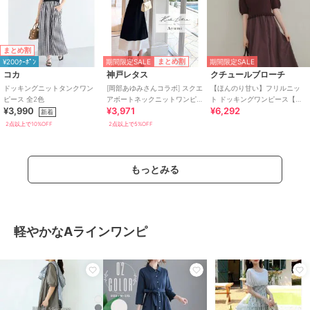
まとめ割
期間限定SALE
まとめ割
¥200ｸｰﾎﾟﾝ
期間限定SALE
コカ
神戸レタス
クチュールブローチ
ドッキングニットタンクワン
[岡部あゆみさんコラボ] スクエ
【ほんのり甘い】フリルニッ
ピース 全2色
アボートネックニットワンピ
ト ドッキングワンピース【洗
¥3,990
¥3,971
¥6,292
ース(選べるタイプとサイズ)
濯機可】
新着
[E3348]
2点以上で10%OFF
2点以上で5%OFF
もっとみる
軽やかなAラインワンピ