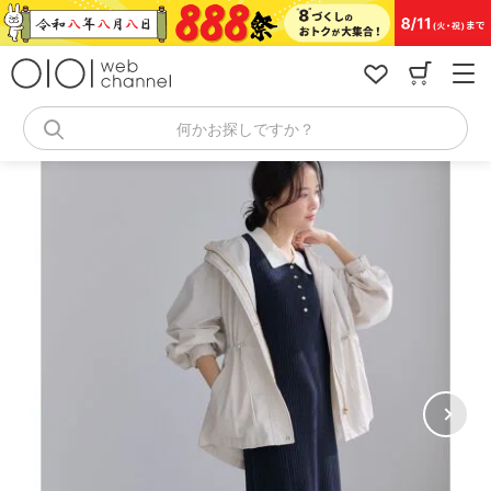
コ
ン
テ
ン
ツ
へ
何かお探しですか？
ス
キ
ッ
プ