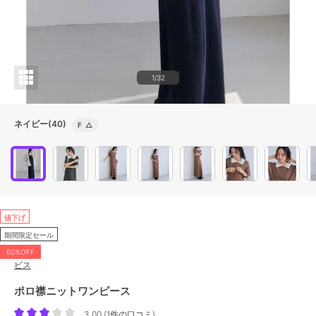
1/32
ネイビー(40)
F
△
値下げ
期間限定セール
60%OFF
ビス
ポロ襟ニットワンピース
3.00
(
1件の口コミ
)