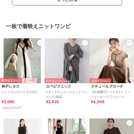
一枚で着映えニットワンピ
期間限定SALE
まとめ割
期間限定SALE
期間限定SALE
神戸レタス
ロペピクニック
クチュールブローチ
ニットワンピース [E3584]
Vネックチュニックニットワン
【洗濯機可】バイカラー ニッ
ピース/保温
トドッキング ワンピース
¥3,690
¥2,635
¥4,648
2点以上で5%OFF