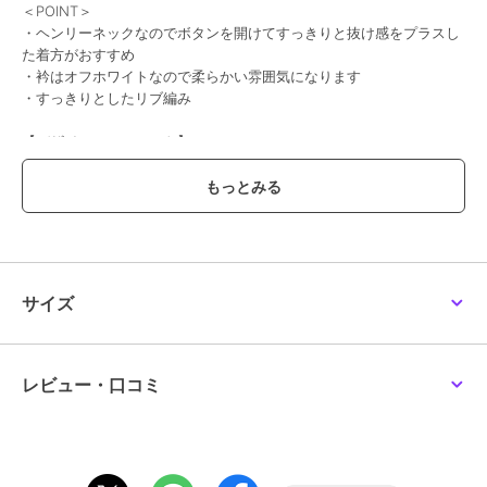
＜POINT＞
・ヘンリーネックなのでボタンを開けてすっきりと抜け感をプラスし
た着方がおすすめ
・衿はオフホワイトなので柔らかい雰囲気になります
・すっきりとしたリブ編み
【デザイン・シルエット】
ストーンと落ちるスッキリシルエット。程よいゆとりがあり楽に着用
できるのもポイント。
テンションのあるリブ編みですが裏側ん違う編み方にしているので伸
びすぎず透け感も気にならずに着ていただけます。袖はハーフ丈で女
性らしい袖感。
【素材】
サイズ
サラッとした素材感で、初夏や晩夏にもおすすめです！
【カラー】
チャコールやネイビーは定番で使いやすいです。
レビュー・口コミ
ブラウンはキャメルよりのカラーで襟がホワイトなので甘めで旬なス
タイルになります。
※ボタンの色：ゴールド