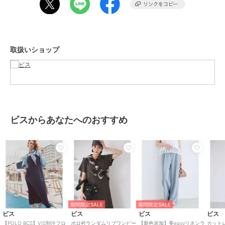
【おすすめのスタイリング】
袖や見頃がスッキリしているので、ブルゾンやジャケットの下に合わ
せて、オフィスカジュアルスタイルが完成。
楽にこなれ感がアップできるワンピースです。
-----------------------------
取扱いショップ
裏地：なし
光沢感：なし
透け感：ややあり
伸縮性：あり
ボタン：あり（開閉可）
生地の厚さ：普通
季節：春、秋
ビスからあなたへのおすすめ
-----------------------------
【モデル着用サイズ】
モデル身長：160cm 着用サイズ：F
※画像の商品はサンプルです。 実際の商品と仕様、加工、サイズが若
干異なる場合がございます。
※画像によっては実際の色味と異なる場合があります。正しい色味は
生地アップ画像をご確認ください。
期間限定SALE
期間限定SALE
ビス
ビス
ビス
ビス
期間限定セール開催中
【POLO BCS】VIS別注フロ
ポロ衿ランダムリブワンピー
【新色追加】美easyリネンラ
カット