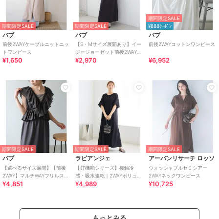
期間限定SALE
期間限定SALE
期間限定SALE
¥888ｸｰﾎﾟﾝ
バブ
バブ
バブ
前後2WAYケーブルニットニッ
【S・Mサイズ展開あり】イー
前後2WAYコットンワンピース
トワンピース
ジージョーゼット前後2WAYジ
¥1,650
¥2,970
¥6,952
ャンパースカート
期間限定SALE
期間限定SALE
期間限定SALE
バブ
ラビアンジェ
アーバンリサーチ ロッソ
【選べるサイズ展開】【前後
【好機能シリーズ】接触冷
ウォッシャブルセミシアー
2WAY】マルチWAYフリルスウ
感・吸水速乾｜2WAYボリュー
2WAYネックワンピース
¥4,851
¥4,989
¥10,725
ェットワンピース
ムスリーブワンピース
もっとみる