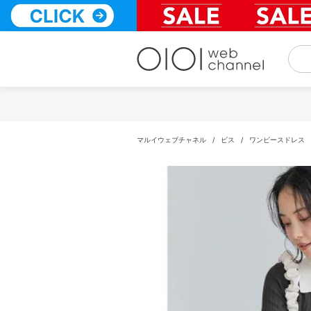
コ
ン
テ
ン
ツ
へ
ス
キ
ッ
プ
マルイウェブチャネル
/
ビス
/
ワンピースドレス