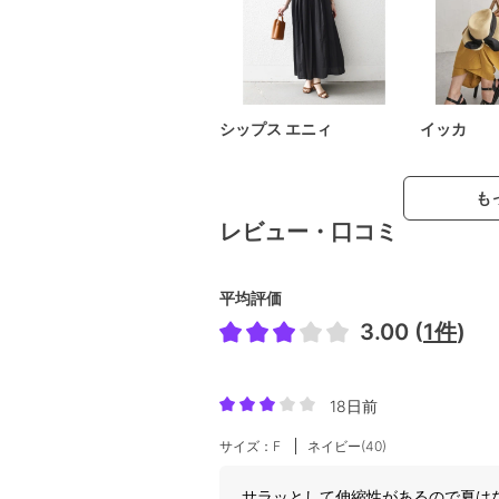
シップス エニィ
イッカ
も
レビュー・口コミ
平均評価
3.00 (
1件
)
18日前
サイズ：F
ネイビー(40)
サラッとして伸縮性があるので夏は