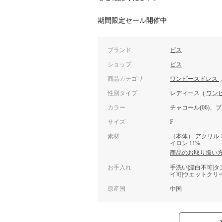
期間限定セール開催中
ブランド
ビス
ショップ
ビス
商品カテゴリ
ワンピースドレス
性別タイプ
レディース
(
ワン
カラー
チャコール(06)、ブ
サイズ
F
素材
（本体） アクリル 7
イロン 11%
商品のお取り扱い
お手入れ
手洗い|漂白不可|
イ可|ウエットクリ
原産国
中国