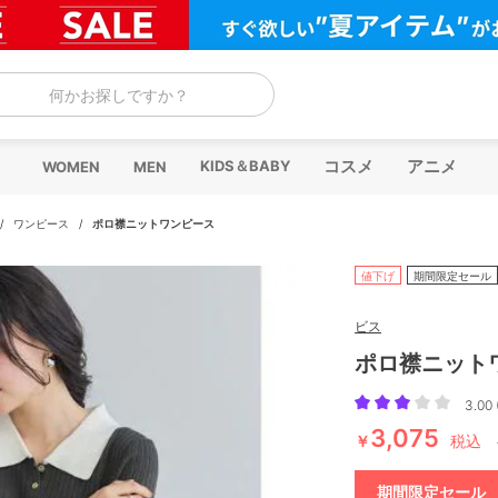
何かお探しですか？
コスメ
アニメ
KIDS＆BABY
WOMEN
MEN
/
ワンピース
/
ポロ襟ニットワンピース
値下げ
期間限定セール
ビス
ポロ襟ニット
3.00 
3,075
￥
税込
期間限定セール