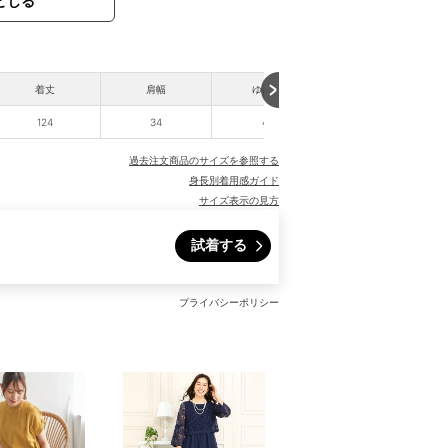
とじる
着丈
肩幅
ゆき丈
袖丈
124
34
41
24
過去注文商品のサイズを参照する
身長別着用感ガイド
サイズ表示の見方
試着する
プライバシーポリシー