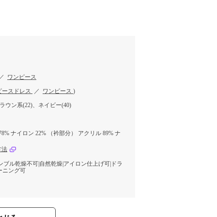
／
ワンピース
ピースドレス
／
ワンピース
)
ラウン系(22)、ネイビー(40)
8% ナイロン 22% （衿部分） アクリル 89% ナ
方法
タンブル乾燥不可|自然乾燥|アイロン仕上げ可|ドラ
ーニング可