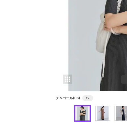
チャコール(06)
F
×