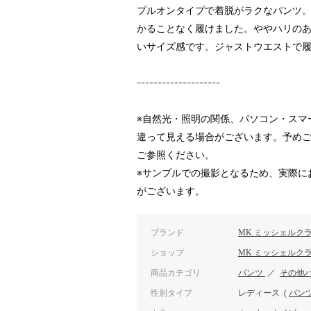
プルオンタイプで着脱がラクなパンツ
かることなく履けました。ややハリの
いサイズ感です。ジャストウエストで
--------------------
※自然光・照明の関係、パソコン・スマ
違って見える場合がございます。予め
ご参照ください。
※サンプルでの撮影となるため、実際に
がございます。
ブランド
MK ミッシェルク
ショップ
MK ミッシェルク
商品カテゴリ
パンツ
／
その他
性別タイプ
レディース
(
パン