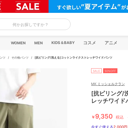
何かお探しですか？
コスメ
アニメ
KIDS＆BABY
WOMEN
MEN
ンツ
/
その他パンツ
/
[抗ピリング/洗える]コットンライクストレッチワイドパンツ
SALE
50%OFF
MK ミッシェルクラン
[抗ピリング/
レッチワイド
9,350
￥
税込
今すぐ使える
2,000円