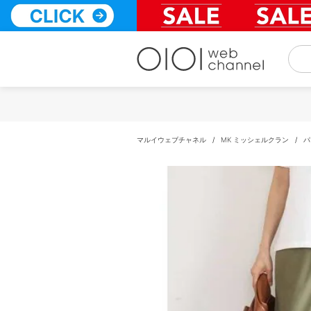
コ
ン
テ
ン
ツ
へ
ス
キ
ッ
プ
マルイウェブチャネル
/
MK ミッシェルクラン
/
パ