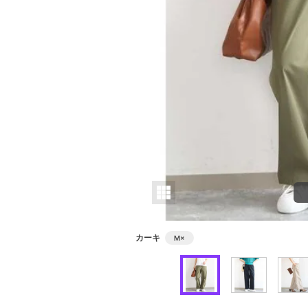
カーキ
M
×