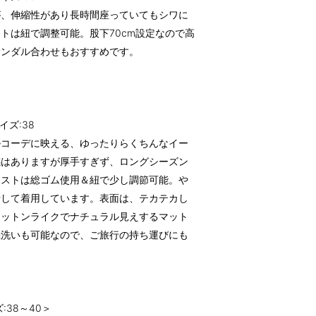
が、伸縮性があり長時間座っていてもシワに
トは紐で調整可能。股下70cm設定なので高
サンダル合わせもおすすめです。
イズ:38
ルコーデに映える、ゆったりらくちんなイー
感はありますが厚手すぎず、ロングシーズン
エストは総ゴム使用＆紐で少し調節可能。や
折して着用しています。表面は、テカテカし
コットンライクでナチュラル見えするマット
機洗いも可能なので、ご旅行の持ち運びにも
:38～40＞