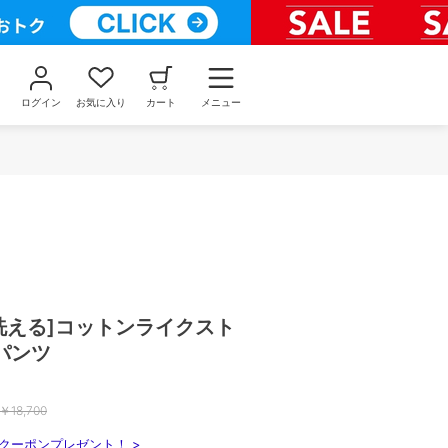
ログイン
お気に入り
カート
メニュー
洗える]コットンライクスト
パンツ
￥
18,700
クーポンプレゼント！ >