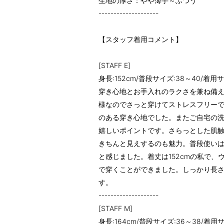
生地の厚さ：やや薄手～ふつう
--------------------
【スタッフ着用コメント】
[STAFF E]
身長:152cm/普段サイズ:38～40/着用サ
穿き心地とお手入れのラクさを兼ね備
様なのでさっと穿けてストレスフリー
のある穿き心地でした。またご自宅の
嬉しいポイントです。さらっとした肌
きちんと見えするのも魅力。普段使い
と感じました。着丈は152cmの私で、
で穿くことができました。しっかり長
す。
--------------------
[STAFF M]
身長:164cm/普段サイズ:36～38/着用サ