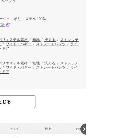
、ベージュ
ージュ：ポリエステル 100%
方法
ポリエステル素材
/
無地
/
洗える
/
ストレッチ
ム
/
ワイド・バギー
/
ストレートパンツ
/
ライ
トドア
ポリエステル素材
/
無地
/
洗える
/
ストレッチ
ム
/
ワイド・バギー
/
ストレートパンツ
/
ライ
トドア
とじる
ヒップ
股上
わたり幅
裾幅