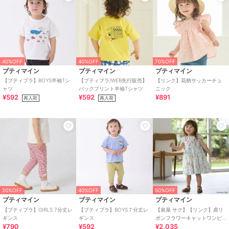
綿・コットン素材
/
ポリエステル
素材
/
ロゴ
/
ワンポイント
/
プ
リント柄
/
前面プリント
/
長袖
/
ラグランスリーブ
/
大きいサイ
ズあり
/
UVカット加工
/
洗える
/
吸水速乾加工
/
ストレッチ
/
40%OFF
40%OFF
70%OFF
ライフスタイル
プティマイン
プティマイン
プティマイン
原産国
中国
【プティプラ】BOYS半袖Tシ
【プティプラ/WEB先行販売】
【リンク】花柄サッカーチュ
ャツ
バックプリント半袖Tシャツ
ニック
¥592
¥592
¥891
再入荷
再入荷
20%OFF
40%OFF
50%OFF
プティマイン
プティマイン
プティマイン
【プティプラ】GIRLS 7分丈レ
【プティプラ】BOYS７分丈レ
【泉屋 サク】【リンク】肩リ
ギンス
ギンス
ボンフラワーキャットワンピ
¥790
¥592
¥2,035
ース