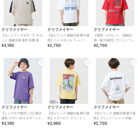
クリフメイヤー
クリフメイヤー
クリフメイヤー
【セットアップも可！】UVカ
【抗ピリング 接触冷感 吸汗速
【遮熱・UVカット・接触冷
ット 接触冷感 速乾 抗菌 多機
乾】ベースボール Tシャツ 半
感・吸汗速乾】プリント Tシャ
¥3,190
¥2,750
¥2,750
能 Ｔシャツ 120cm～170cm
袖 120cm～170cm
ツ ホホジロザメ 120cm～
170cm
クリフメイヤー
クリフメイヤー
クリフメイヤー
【シンプルで着回し◎】吸水
【抗ピリング 接触冷感 吸汗速
【抗ピリング 接触冷感 吸汗速
速乾 COOL MAX すず Tシャツ
乾】スヌーピー プリント Tシ
乾】プリント Tシャツ 半袖 サ
¥3,190
¥3,960
¥2,750
半袖 120cm～170cm
ャツ サーフ 120cm～170cm
ッカー 120cm～170cm