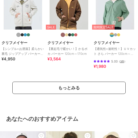
ガールズ
トップス
／
パーカー
カラー
BLUE-GREEN、L/GRAY、RED、
YELLOW
SALE
期間限定SALE
サイズ
120,130,140,150,160,170
クリフメイヤー
クリフメイヤー
クリフメイヤー
素材
本体: 綿63%, ポリエステル37% リ
【シンプル×お洒落】柔らかい
【裏起毛で暖かい！】かるポ
【通気性×速乾性！】ＵＶカッ
ブ: 綿90%, ポリウレタン10%
裏毛 ジップアップ パーカー
カ パーカー 120cm～170cm
ト さら パーカー 120cm～
商品のお取り扱い方法
¥4,950
¥3,564
120cm～170cm
170cm
5.00
（
3件
）
¥1,980
お手入れ
洗濯機
特徴
トップス
綿・コットン素材
/
ポリエステル
もっとみる
素材
/
ロゴ
/
ワンポイント
/
プ
リント柄
/
前面プリント
/
長袖
/
ラグランスリーブ
/
大きいサイ
ズあり
/
UVカット加工
/
洗える
/
吸水速乾加工
/
ストレッチ
/
あなたへのおすすめアイテム
ライフスタイル
パーカー