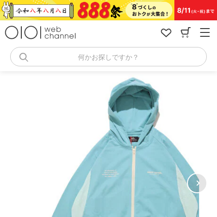
コ
ン
テ
ン
ツ
へ
何かお探しですか？
ス
キ
ッ
プ