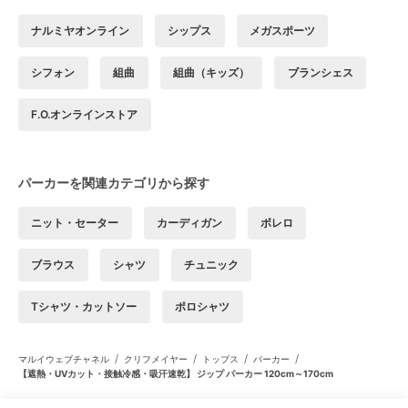
ナルミヤオンライン
シップス
メガスポーツ
シフォン
組曲
組曲（キッズ）
ブランシェス
F.O.オンラインストア
パーカーを関連カテゴリから探す
ニット・セーター
カーディガン
ボレロ
ブラウス
シャツ
チュニック
Tシャツ・カットソー
ポロシャツ
/
/
/
/
マルイウェブチャネル
クリフメイヤー
トップス
パーカー
【遮熱・UVカット・接触冷感・吸汗速乾】 ジップ パーカー 120cm～170cm