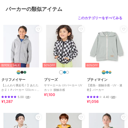
メンズSサイズ以下だけどキッズの160cmでもない。。。
パーカーの類似アイテム
そんな微妙な時期のお子様に対応する170cmまで！
このカテゴリーをすべてみる
【使用用途 ※以下のようなシーンでご使用いただけます】
通学・入学式・卒業式・野外活動・部活・校外学習・遠足・お出か
け・遊び・自転車・キャンプ・アウトドア・フェス
デイリーカジュアルにピッタリです◎
【贈り物に ※以下のような節目や祝い事での贈り物としてもご好評い
ただいております】
お誕生日・バースデー・記念日・プレゼント・子供の日・クリスマス
期間限定SALE
50%OFF
60%OFF
この商品は無料ギフトサービスの対象商品です
クリフメイヤー
ブリーズ
プティマイン
>>無料ギフトサービスについての詳細はこちら
【ふんわり裏起毛！】あたた
サマーエール UVパーカー UV
【遮熱・接触冷感・UV・速
かＺＩＰパーカー 120cm～
カット 接触冷感
乾】パーカー
¥1,100
170cm
ブランド
クリフメイヤー
5.00
4.40
（
1件
）
（
5件
）
¥1,287
¥1,056
ショップ
クリフメイヤー
商品カテゴリ
トップス
／
パーカー
性別タイプ
ボーイズ
トップス
／
パーカー