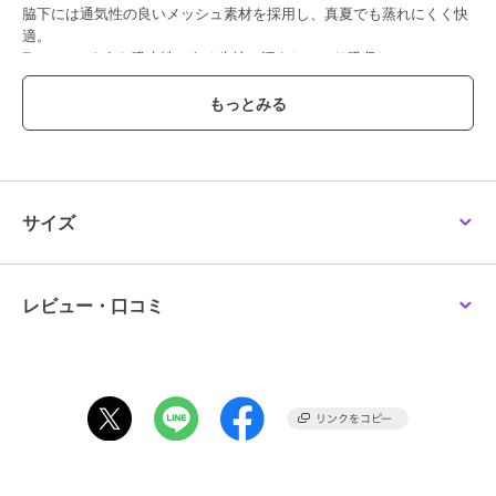
脇下には通気性の良いメッシュ素材を採用し、真夏でも蒸れにくく快
適。
Tシャツのような吸水性のある生地で汗をしっかり吸収し、
速乾性と接触冷感機能により暑い季節の不快感を軽減します。
登下校や外遊び、屋外での活動時にも活躍する、暑さ対策に配慮した
一枚です。
■PARASOL DAYS シリーズ
サイズ
強い日差しの下でも快適な、“着る日傘”素材。
熱を吸収しにくい色と遮熱加工で、太陽の熱を軽減します。
レビュー・口コミ
速乾性・接触冷感機能を備え、真夏の登下校や外遊びにも快適。
通常のTシャツに比べて熱を吸収しにくく、熱中症対策にも効果的で
す。
遮熱性試験で48％以上をクリアし、
紫外線遮蔽率も90～98％以上の高い機能性を発揮します。
-------------------------