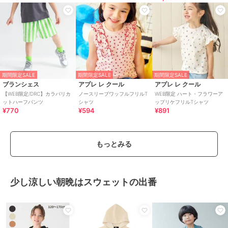
期間限定SALE
期間限定SALE
期間限定SALE
ブランシェス
アプレ レ クール
アプレ レ クール
【WEB限定/DRC】カラバリカ
ノースリーブワッフルフリルT
WEB限定 ハート・フラワーア
ットハーフパンツ
シャツ
ップリケフリルTシャツ
¥770
¥594
¥891
もっとみる
少し涼しい朝晩はスウェットの出番