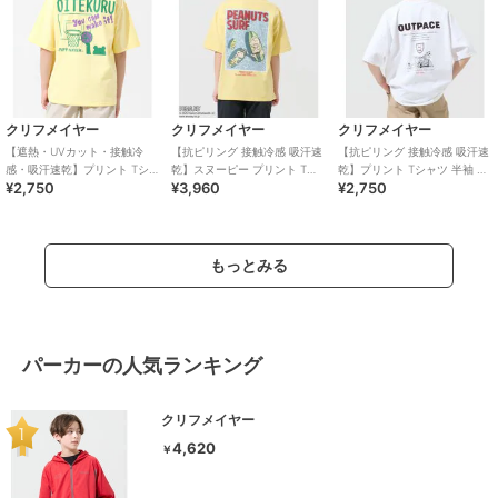
クリフメイヤー
クリフメイヤー
クリフメイヤー
【遮熱・UVカット・接触冷
【抗ピリング 接触冷感 吸汗速
【抗ピリング 接触冷感 吸汗速
感・吸汗速乾】プリント Tシャ
乾】スヌーピー プリント Tシ
乾】プリント Tシャツ 半袖 サ
¥2,750
¥3,960
¥2,750
ツ OITEKURU 120cm～170cm
ャツ サーフ 120cm～170cm
ッカー 120cm～170cm
もっとみる
パーカーの人気ランキング
クリフメイヤー
4,620
￥