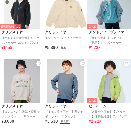
期間限定SALE
SALE
クリフメイヤー
クリフメイヤー
アンドディープティマイン
【かるくてぽかぽか】かるポ
裏シャギー ジップパーカー
【接触冷感】【UVカット】
カパーカー 120cm～170cm
【抗菌】ジップパーカー
¥1,155
¥5,390
¥1,237
新着
SALE
クリフメイヤー
クリフメイヤー
ビールーム
【カジュアル】速乾・軽量 テ
【まるで着る毛布！】裏シャ
【太陽から守る】【UVカッ
ック スウェット 120cm～
ギー クルー スウェット
ト】【接触冷感】フルジップ
¥3,630
¥3,630
¥2,227
170cm
120cm～170cm
パーカ【子供服】【キッズ】
再入荷
【男の子】【女の子】