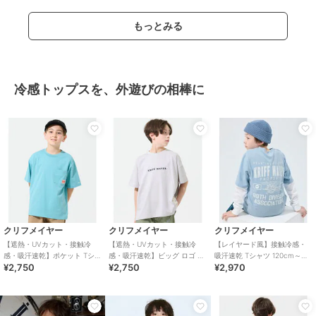
もっとみる
冷感トップスを、外遊びの相棒に
クリフメイヤー
クリフメイヤー
クリフメイヤー
【遮熱・UVカット・接触冷
【遮熱・UVカット・接触冷
【レイヤード風】接触冷感・
感・吸汗速乾】ポケット Tシャ
感・吸汗速乾】ビッグ ロゴ T
吸汗速乾 Tシャツ 120cm～
¥2,750
¥2,750
¥2,970
ツ 120cm～170cm
シャツ 120cm～170cm
170cm