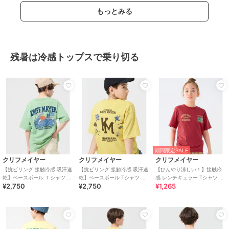
もっとみる
残暑は冷感トップスで乗り切る
期間限定SALE
クリフメイヤー
クリフメイヤー
クリフメイヤー
【抗ピリング 接触冷感 吸汗速
【抗ピリング 接触冷感 吸汗速
【ひんやり涼しい！】接触冷
乾】ベースボール Ｔシャツ 半
乾】ベースボール Tシャツ 半
感 レンチキュラー Tシャツ 半
¥2,750
¥2,750
¥1,265
袖 120cm～170cm
袖 LOGO 120cm～170cm
袖 120cm～170cm