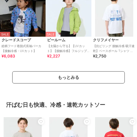
SALE
SALE
クレードスコープ
ビールーム
クリフメイヤー
総柄フード着脱式長袖パーカ
【太陽から守る】【UVカッ
【抗ピリング 接触冷感 吸汗速
【接触冷感・UVカット】
ト】【接触冷感】フルジップ
乾】ベースボール Tシャツ 半
¥6,083
¥2,227
¥2,750
パーカ【子供服】【キッズ】
袖 120cm～170cm
【男の子】【女の子】
もっとみる
汗ばむ日も快適、冷感・速乾カットソー