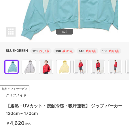
1/28
BLUE-GREEN
120
残り1点
130
残り1点
140
残り1点
150
残り1点
16
無料ギフトサービス
クリフメイヤー
【遮熱・UVカット・接触冷感・吸汗速乾】 ジップ パーカー
120cm～170cm
4,620
￥
税込