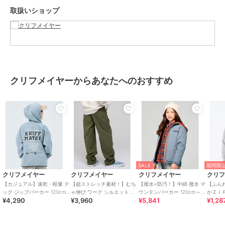
シルエット：スタンダード
取扱いショップ
生地の厚さ：普通
透け感：なし
伸縮性：あり
ケア方法：洗濯機洗い可（ネット使用）
-------------------------
クリフメイヤーからあなたへのおすすめ
●KRIFF MAYER（クリフメイヤー）
家族みんなの毎日に楽しさと笑顔をお届けしたい。
クリフメイヤーの服にはそんな思いがたくさん詰め込まれています。
メンズ・レディース・キッズ、更にドッグウェアまで展開。
何気ない日々が特別な思い出に変わる瞬間を演出する、ベーシックか
つオリジナリティーあふれる新しいデイリーウエアを提案します。
【対象年齢・学年】
5歳、6歳、7歳、8歳、9歳、10歳、11歳、12歳、13歳、14歳、15歳、
16歳、17歳
SALE
期間限定
幼稚園年長、小学校1年生、2年生、3年生、4年生、5年生、6年生、
クリフメイヤー
クリフメイヤー
クリフメイヤー
クリ
中学校、高校生ぐらいまで、
【カジュアル】速乾・軽量 テ
【超ストレッチ素材！】むち
【撥水×防汚！】中綿 撥水 マ
【ふん
幅広い年齢層に着用いただける、120cm 130cm 140cm 150cm
ック ジップパーカー 120cm
ゃ伸び ワーク シルエット パ
ウンテンパーカー 120cm～
かＺＩＰ
¥4,290
¥3,960
¥5,841
¥1,28
～170cm
ンツ 120cm～170cm
170cm
170cm
160cm 170cmの豊富な6サイズ展開です！
小学校低学年～高学年の、キッズ～ジュニアサイズに加え、