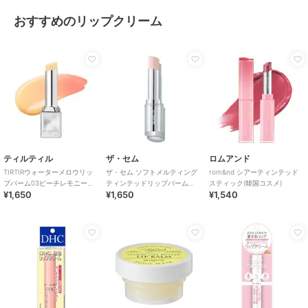
おすすめのリップクリーム
ティルティル
ザ・セム
ロムアンド
TIRTIRウォーターメロウリッ
ザ・セム ソフトメルティング
rom&nd シアーティンテッド
プバーム03ピーチレモニー
ティンテッドリップバーム
スティック(韓国コスメ)
¥1,650
¥1,650
¥1,540
（韓国コスメ）
PK01