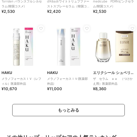
Torriden バランスフルシカセ
d'Albaホワイトトリュフファー
medicube PDRNピンクセラ
ラム(韓国コスメ)
ストスプレーセラム（韓国コ
ム(韓国コスメ)
¥2,530
¥2,420
¥2,530
スメ）
HAKU
HAKU
エリクシール シュペリエル
メラノフォーカスＩＶ（レフ
メラノフォーカスＩＶ(医薬部
ザ セラム ａａ （つけか
ィル）医薬部外品
外品)
え用）医薬部外品
¥10,670
¥11,000
¥8,360
もっとみる