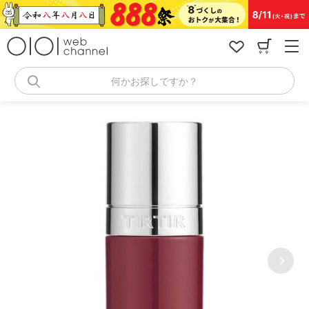
コ
ン
テ
ン
ツ
へ
何かお探しですか？
ス
キ
ッ
プ