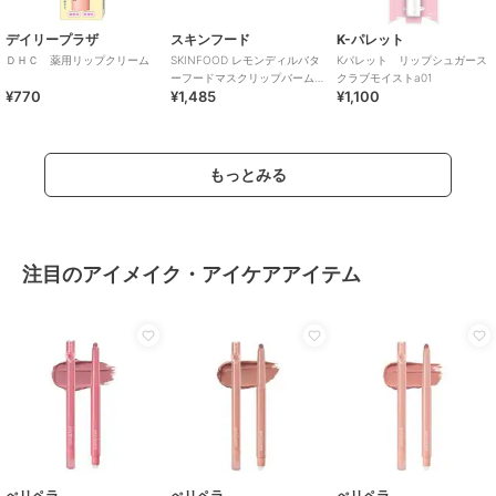
デイリープラザ
スキンフード
K-パレット
ＤＨＣ 薬用リップクリーム
SKINFOOD レモンディルバタ
Kパレット リップシュガース
ーフードマスクリップバーム
クラブモイストa01
¥770
¥1,485
¥1,100
(韓国コスメ)
もっとみる
注目のアイメイク・アイケアアイテム
ぺリペラ
ぺリペラ
ぺリペラ