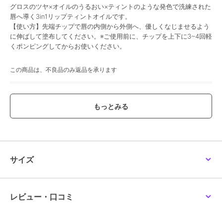
グロスのツヤ×オイルのうるおい×ティントのような発色で洗練された
唇へ導く3in1リップティントオイルです。
【使い方】先端チップで唇の内側から外側へ、優しくなじませるよう
に伸ばして塗布してください。※ご使用前に、チップを上下に3~4回軽
くポンピングしてからお使いください。
この商品は、不良品のみ返品を承ります
ブランド
ティルティル
ショップ
TIRTIR
商品カテゴリ
リップ・リップケア
／
その他リ
ップ・リップケア
性別タイプ
レディース
サイズ
リップ・リップケア
／
その他リ
ップ・リップケア
カラー
**
レビュー・口コミ
サイズ
**
原産国
韓国