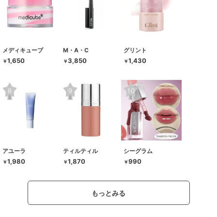
メディキューブ
M・A・C
グリント
1,650
3,850
1,430
￥
￥
￥
アユーラ
ティルティル
シーグラム
1,980
1,870
990
￥
￥
￥
もっとみる