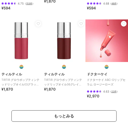
¥1,870
ィッドローズ(韓国コスメ)
（2.7g）
4.75
4.68
（
153件
）
（
48件
）
¥594
¥594
ティルティル
ティルティル
ドクターケイ
TIRTIR グロウポップティンテ
TIRTIR グロウポップティンテ
ドクターケイ ABC-Gリップセ
ッドリップオイル03グラッシ
ッドリップオイル06グレイズ
ラム ロージーローズ
¥1,870
¥1,870
ーストロベリー(韓国コスメ)
ファッジ(韓国コスメ)
4.63
（
22件
）
¥2,970
もっとみる