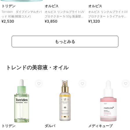
トリデン
オルビス
オルビス
Torriden ダイブインマルチパ
オルビス リンクルブライトUV
オルビス リンクルブライトUV
ッド 80枚(韓国コスメ)
プロテクター N 50g 医薬部外
プロテクター トライアルサイ
¥2,530
¥3,850
¥1,320
品（顔用日焼け止め）
ズ 15g 医薬部外品 （顔用日焼
け止め）
もっとみる
トレンドの美容液・オイル
トリデン
ダルバ
メディキューブ