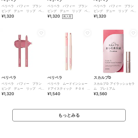
ペリペラ パフィー プラン
ペリペラ パフィー プラン
ペリペラ パフィー プラン
ピング デュー リップ ペ
ピング デュー リップ ペ
ピング デュー リップ ペ
¥1,320
¥1,320
¥1,320
ンシル ０３ ピンクドリズ
ンシル ０４ アーモンドベ
ンシル ０５ ピーチオート
再入荷
ル（韓国コスメ）
ージュ（韓国コスメ）
（韓国コスメ）
ぺリペラ
ぺリペラ
スカルプD
ペリペラ パフィー プラン
ペリペラ ムードインシェー
スカルプＤ アイラッシュセラ
ピング デュー リップ ペ
ドアイスティック Ｐ０４
ム プレミアム
¥1,320
¥1,540
¥3,560
ンシル ０６ モーブヘーゼ
ＧＬＯＲＹ ＢＥＲＲＹ(韓国
ル（韓国コスメ）
コスメ）
もっとみる