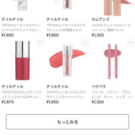
ティルティル
ティルティル
ロムアンド
TIRTIRウォーターメロウリッ
TIRTIRウォーターリズムグロ
rom&nd デュイフルウォータ
プバーム01アイシーブルー
ウティント09(韓国コスメ)
ーティント(韓国コスメ)
¥1,650
¥1,650
¥1,320
（韓国コスメ）
ティルティル
ティルティル
ぺリペラ
TIRTIR グロウポップティンテ
TIRTIRウォーターリズムグロ
ペリペラ パフィー プラン
ッドリップオイル04サンリッ
ウティント10ハートベリー
ピング デュー リップ ペ
¥1,870
¥1,650
¥1,320
トスクイッシュ(韓国コスメ)
（韓国コスメ）
ンシル ０３ ピンクドリズ
ル（韓国コスメ）
もっとみる