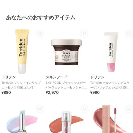
あなたへのおすすめアイテム
トリデン
スキンフード
トリデン
Torriden ソリッドインリップ
SKINFOOD ブラックシュガー
Torriden セルメイジングコラ
エッセンス(韓国コスメ)
パーフェクトエッセンシャル
ーゲンリップエッセンス(韓国
¥880
¥2,970
¥990
スクラブ2X(韓国コスメ)
コスメ)