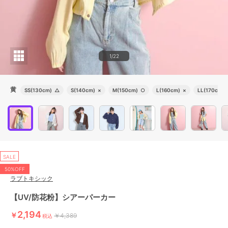
1/22
黄
SS(130cm)
△
S(140cm)
×
M(150cm)
○
L(160cm)
×
LL(170cm)
SALE
50%OFF
ラブトキシック
【UV/防花粉】シアーパーカー
2,194
￥
￥4,389
税込