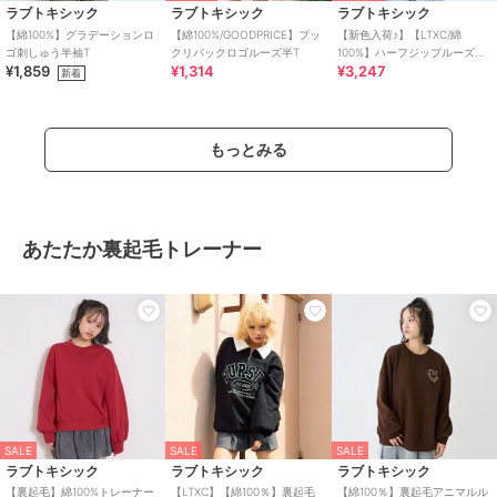
ラブトキシック
ラブトキシック
ラブトキシック
【綿100%】グラデーションロ
【綿100%/GOODPRICE】プッ
【新色入荷♪】【LTXC/綿
ゴ刺しゅう半袖T
クリバックロゴルーズ半T
100%】ハーフジップルーズ半
¥1,859
¥1,314
¥3,247
袖T
新着
もっとみる
あたたか裏起毛トレーナー
SALE
SALE
SALE
ラブトキシック
ラブトキシック
ラブトキシック
【裏起毛】綿100%トレーナー
【LTXC】【綿100％】裏起毛
【綿100％】裏起毛アニマルル