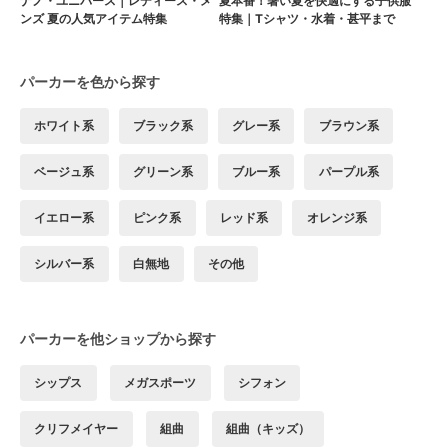
ナノ・ユニバース｜レディース・メ
夏本番！暑い夏を快適にする子供服
ンズ 夏の人気アイテム特集
特集｜Tシャツ・水着・甚平まで
パーカーを色から探す
ホワイト系
ブラック系
グレー系
ブラウン系
ベージュ系
グリーン系
ブルー系
パープル系
イエロー系
ピンク系
レッド系
オレンジ系
シルバー系
白無地
その他
パーカーを他ショップから探す
シップス
メガスポーツ
シフォン
クリフメイヤー
組曲
組曲（キッズ）