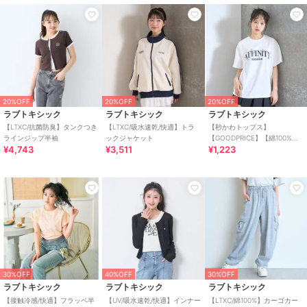
20%OFF
20%OFF
20%OFF
ラブトキシック
ラブトキシック
ラブトキシック
【LTXC/抗菌防臭】タンクつき
【LTXC/吸水速乾/快適】トラ
【秒かわトップス】
ラインジップ半袖
ックジャケット
【GOODPRICE】【綿100%】
¥4,743
¥3,511
¥1,223
カレッジフラワー半袖T
30%OFF
40%OFF
30%OFF
ラブトキシック
ラブトキシック
ラブトキシック
【接触冷感/快適】フラッペ半
【UV/吸水速乾/快適】インナー
【LTXC/綿100%】カーゴカー