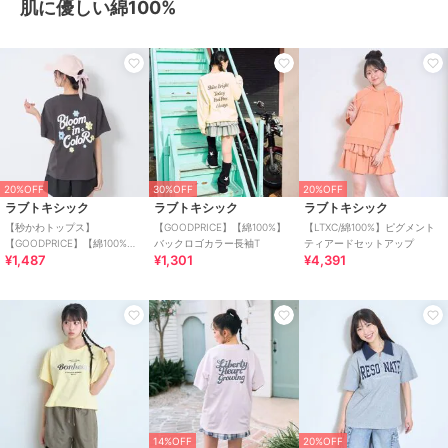
肌に優しい綿100%
20%OFF
30%OFF
20%OFF
ラブトキシック
ラブトキシック
ラブトキシック
【秒かわトップス】
【GOODPRICE】【綿100%】
【LTXC/綿100%】ピグメント
【GOODPRICE】【綿100%】
バックロゴカラー長袖T
ティアードセットアップ
¥1,487
¥1,301
¥4,391
発泡フラワーロゴ半袖T
14%OFF
20%OFF