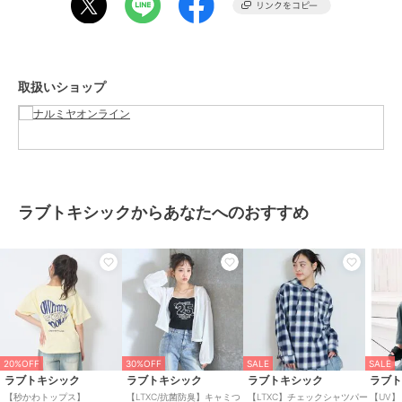
ブランド
ラブトキシック
ショップ
ナルミヤオンライン
取扱いショップ
商品カテゴリ
トップス
／
パーカー
性別タイプ
ガールズ
トップス
／
パーカー
カラー
黄、オフ ホワイト、茶、紺
サイズ
5サイズ展開
ラブトキシックからあなたへのおすすめ
素材
レーヨン85%
ポリエステル15%
商品のお取り扱い方法
お手入れ
洗濯方法は商品タグをご確認くだ
さい
原産国
中国
20%OFF
30%OFF
SALE
SALE
ラブトキシック
ラブトキシック
ラブトキシック
ラブ
【秒かわトップス】
【LTXC/抗菌防臭】キャミつ
【LTXC】チェックシャツパー
【UV