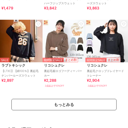
ハーフジップスウェット
ーズスウェット
¥1,479
¥3,842
¥3,863
期間限定SALE
期間限定SALE
まとめ割
まとめ割
SALE
ラブトキシック
リコシュクレ
リコシュクレ
【LTXC】【綿100％】裏起毛
裏起毛裾ロゴフーディー パー
裏起毛クロップドレイヤード
ナンバールーズスウェット
カー
トレーナー
¥2,897
¥2,288
¥2,904
2点以上で10%OFF
2点以上で10%OFF
もっとみる