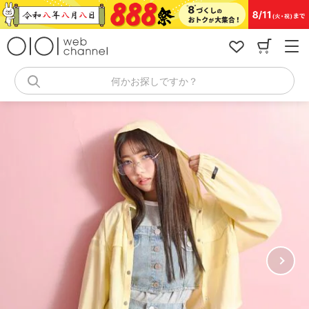
コ
ン
テ
ン
ツ
へ
何かお探しですか？
ス
キ
ッ
プ