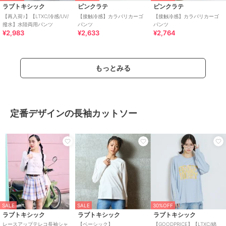
ラブトキシック
ピンクラテ
ピンクラテ
【再入荷♪】【LTXC/冷感/UV/
【接触冷感】カラバリカーゴ
【接触冷感】カラバリカーゴ
撥水】水陸両用パンツ
パンツ
パンツ
¥2,983
¥2,633
¥2,764
もっとみる
定番デザインの長袖カットソー
SALE
SALE
30%OFF
ラブトキシック
ラブトキシック
ラブトキシック
レースアップテレコ長袖シャ
【ベーシック】
【GOODPRICE】【LTXC/綿