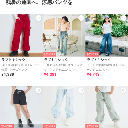
残暑の通園へ、涼感パンツを
20%OFF
20%OFF
ラブトキシック
ラブトキシック
ラブトキシック
【LTXC/接触冷感/ストレッチ/
【接触冷感/快適】スタイルア
【LTXC/接触冷感/快適】バル
快適】カーゴパンツ
ップフレアデニムパンツ
ーンデニムパンツ
¥4,389
¥4,391
¥4,743
20%OFF
40%OFF
37%OFF