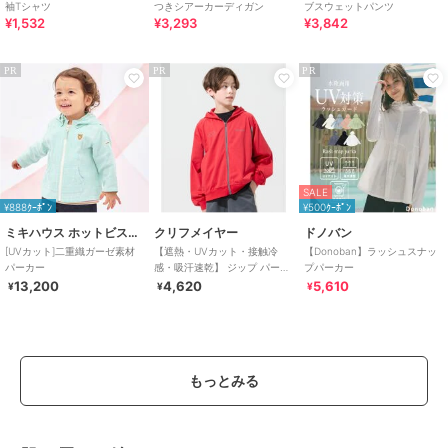
袖Tシャツ
つきシアーカーディガン
ブスウェットパンツ
¥1,532
¥3,293
¥3,842
PR
PR
PR
SALE
¥888ｸｰﾎﾟﾝ
¥500ｸｰﾎﾟﾝ
ミキハウス ホットビスケッツ
クリフメイヤー
ドノバン
[UVカット]二重織ガーゼ素材
【遮熱・UVカット・接触冷
【Donoban】ラッシュスナッ
パーカー
感・吸汗速乾】 ジップ パーカ
プパーカー
ー 120cm～170cm
13,200
4,620
5,610
¥
¥
¥
もっとみる