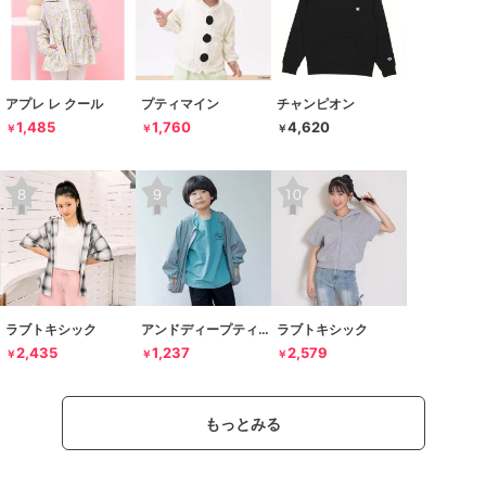
アプレ レ クール
プティマイン
チャンピオン
1,485
1,760
4,620
￥
￥
￥
ラブトキシック
アンドディープティマイン
ラブトキシック
2,435
1,237
2,579
￥
￥
￥
もっとみる