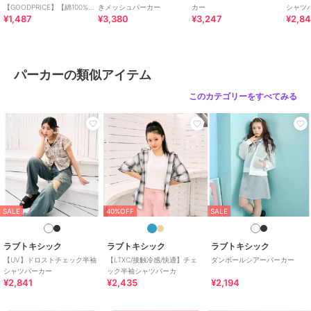
【GOODPRICE】【綿100%】
きメッシュパーカー
カー
シャツ
¥1,487
¥3,380
¥3,247
¥2,84
バックハートロゴ刺しゅう半
袖T
パーカーの類似アイテム
このカテゴリーをすべてみる
SALE
40%OFF
SALE
ラブトキシック
ラブトキシック
ラブトキシック
【UV】ドロストチェック半袖
【LTXC/接触冷感/快適】チェ
ダンボールシアーパーカー
シャツパーカー
ック半袖シャツパーカ
¥2,841
¥2,435
¥2,194