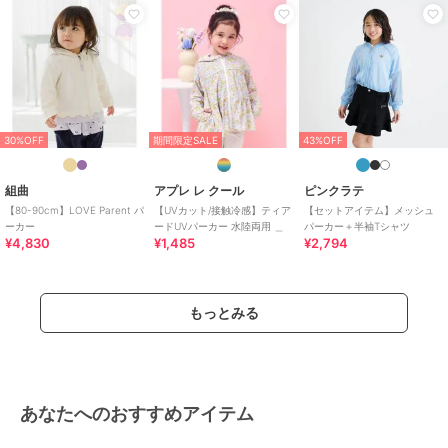
30%OFF
期間限定SALE
43%OFF
組曲
アプレ レ クール
ピンクラテ
【80-90cm】LOVE Parent パ
【UVカット/接触冷感】ティア
【セットアイテム】メッシュ
ーカー
ードUVパーカー 水陸両用 ＿
パーカー＋半袖Tシャツ
¥4,830
¥1,485
¥2,794
もっとみる
あなたへのおすすめアイテム