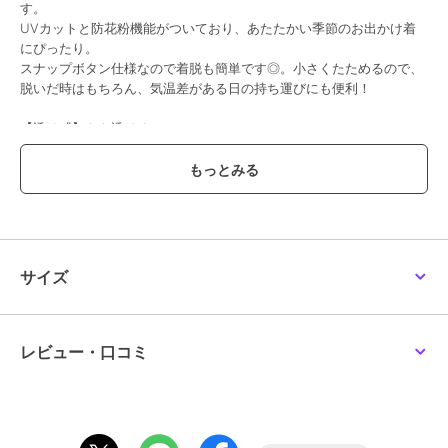
す。
UVカットと防花粉機能がついており、あたたかい季節のお出かけ着
にぴったり。
スナップボタン仕様なので着脱も簡単です◎。小さくたためるので、
脱いだ時はもちろん、気温差がある日の持ち運びにも便利！
【透け感】やや透ける
【生地の厚さ】普通
【伸縮性】なし
【裏地】なし
【ポケット】あり
【アジャスター】あり
※モデル画像は照明の関係により、実際よりも色味が違って見える場
合があります。
サイズ
＃中学生 ＃小学生 ＃高学年 ＃ティーン ＃通学 ＃学校行事 ＃おでか
け ＃ダンス ＃ラブトキ
レビュー・口コミ
オフ ホワイト：モデル身長：146cm 着用サイズ：L(160)
茶：モデル身長：154cm 着用サイズ：L(160)
黄：モデル身長：154cm 着用サイズ：L(160)
紺：モデル身長：161cm 着用サイズ：L(160)