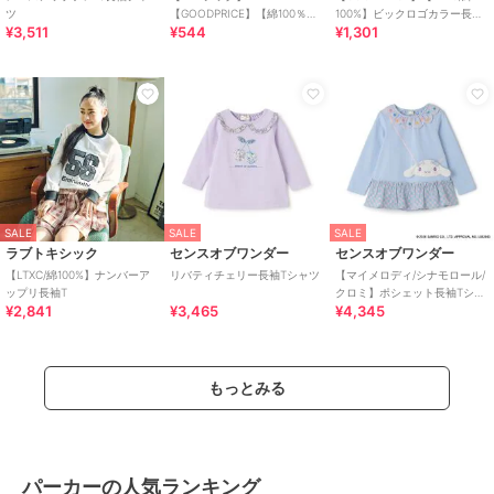
ツ
【GOODPRICE】【綿100％】
100%】ビックロゴカラー長袖
¥3,511
¥544
¥1,301
長袖Tシャツ
T
SALE
SALE
SALE
ラブトキシック
センスオブワンダー
センスオブワンダー
【LTXC/綿100%】ナンバーア
リバティチェリー長袖Tシャツ
【マイメロディ/シナモロール/
ップリ長袖T
クロミ】ポシェット長袖Tシャ
¥2,841
¥3,465
¥4,345
ツ
もっとみる
パーカーの人気ランキング