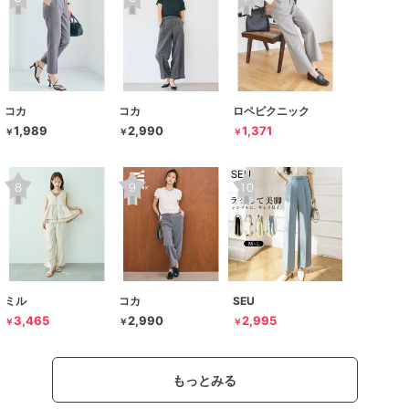
コカ
コカ
ロペピクニック
1,989
2,990
1,371
￥
￥
￥
ミル
コカ
SEU
3,465
2,990
2,995
￥
￥
￥
もっとみる