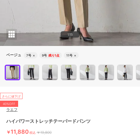
1/15
ベージュ
7号
×
9号
残り1点
11号
×
さらに値下げ
40%OFF
ラエフ
ハイパワーストレッチテーパードパンツ
11,880
￥
￥19,800
税込