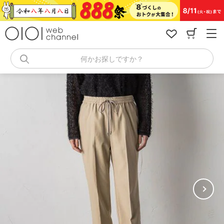
コ
ン
テ
ン
ツ
へ
何かお探しですか？
ス
キ
ッ
プ