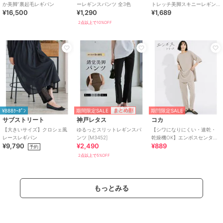
か美脚”裏起毛レギパン
ーレギンスパンツ 全3色
トレッチ美脚スキニーレギン
¥16,500
¥1,290
¥1,689
スパンツ
2点以上で10%OFF
期間限定SALE
まとめ割
¥888ｸｰﾎﾟﾝ
期間限定SALE
サブストリート
神戸レタス
コカ
【大きいサイズ】クロシェ風
ゆるっとスリットレギンスパ
【シワになりにくい・速乾・
レースレギパン
ンツ [M3452]
乾燥機OK】エンボスセンター
¥9,790
¥2,490
¥889
シームレギンスパンツ 全2色
予約
2点以上で5%OFF
もっとみる