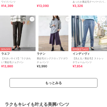
ワイドパンツ
あったか裏起毛テーパードパ
¥14,399
¥13,090
¥3,326
ンツ
30%OFF
期間限定SALE
ラエフ
ラナン
インディヴィ
【大きいサイズ】”ラクきれ
裏起毛ロングクロップドガウ
【洗える／裏起毛】ストレッ
い”裏起毛ジョグパン
チョパンツ
チウォームパンツ
¥13,860
¥3,990
¥7,854
もっとみる
ラクもキレイも叶える美脚パンツ