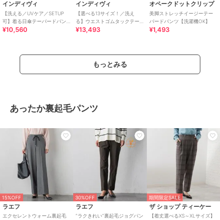
インディヴィ
インディヴィ
オペークドットクリップ
【洗える／UVケア／SETUP
【選べる13サイズ！／洗え
美脚ストレッチイージーテー
可】着る日傘テーパードパン
る】ウエストゴムタックテー
パードパンツ【洗濯機OK】
¥10,560
¥13,493
¥1,493
ツ
パード褒められパンツ
もっとみる
あったか裏起毛パンツ
15%OFF
30%OFF
期間限定SALE
ラエフ
ラエフ
ザ ショップ ティーケー
エクセレントウォーム裏起毛
”ラクきれい”裏起毛ジョグパン
【着丈選べるXS～XLサイズ】