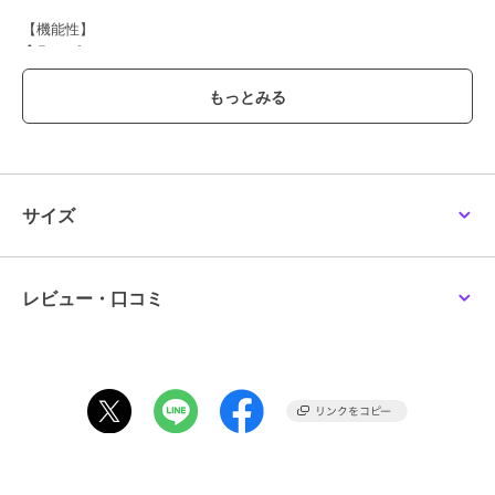
【機能性】
◆Easy Care
ご自宅でのお手入れが簡単
◆ストレッチ
【素材の特徴】
履き心地抜群のストレッチ性が特徴の素材です。
適度な肉感が着用時に安心感があり、キレイ目でありながらもデイリ
ーにも着用していただける素材感となっております。
サイズ
----------------------------------------------------------------
洗濯方法
家庭洗濯：液温は30℃を限度とし、洗濯機で非常に弱い洗濯ができ
レビュー・口コミ
る。
自然乾燥：日陰の吊り干しがよい。
アイロン：底面温度120℃を限度としてアイロン仕上げができる。
ドライクリーニング：石油系溶剤による弱いドライクリーニングがで
きる。
----------------------------------------------------------------
■モデル身長 164cm/着用サイズ M