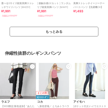
選べる5サイズ錯覚美脚ストレ
[ 接触冷感UVカット ] ランダム
美脚ストレッチイージーテー
ッチワイドパンツ [M4251]
リブ錯覚美脚パンツ [M4411]
パードパンツ【洗濯機OK】
¥1,991
¥1,991
¥1,493
2点以上で5%OFF
2点以上で5%OFF
もっとみる
伸縮性抜群のレギンスパンツ
まとめ割
¥200ｸｰﾎﾟﾝ
ラエフ
コカ
アイモハ
【WEB限定/新色追加】”あたた
＼新色登場／ とろみトラベラ
[ポケット付き]ハイウエストス