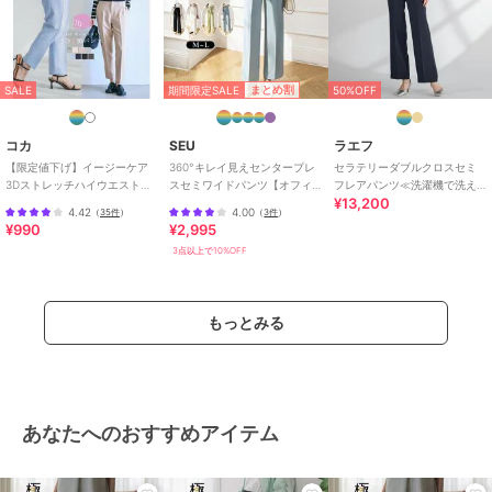
期間限定SALE
まとめ割
SALE
50%OFF
コカ
SEU
ラエフ
【限定値下げ】イージーケア
360°キレイ見えセンタープレ
セラテリーダブルクロスセミ
3Dストレッチハイウエストパ
スセミワイドパンツ【オフィ
フレアパンツ≪洗濯機で洗え
¥13,200
ンツ
スカジュアル】【きれいめカ
る≫
4.42
4.00
（
35件
）
（
3件
）
ジュアル】
¥990
¥2,995
3点以上で10%OFF
もっとみる
あなたへのおすすめアイテム