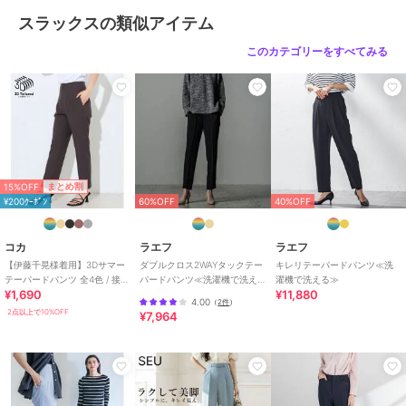
サイズ
7号,9号,11号
スラックスの類似アイテム
素材
レーヨン75％ ナイロン22％ ポリ
このカテゴリーをすべてみる
ウレタン3％
商品のお取り扱い方法
お手入れ
洗濯機、漂白不可、タンブル乾燥
不可、自然乾燥、アイロン仕上げ
可、ドライ可、ウエットクリーニ
ング可
特徴
パンツ
15%OFF
まとめ割
¥200ｸｰﾎﾟﾝ
60%OFF
40%OFF
ナイロン
/
レーヨン素材
/
無地
/
洗える
/
テーパード
/
ミッド
ライズ
コカ
ラエフ
ラエフ
【伊藤千晃様着用】3Dサマー
ダブルクロス2WAYタックテー
キレリテーパードパンツ≪洗
スラックス
テーパードパンツ 全4色 / 接触
パードパンツ≪洗濯機で洗え
濯機で洗える≫
¥1,690
¥11,880
冷感・シワになりにくい
る/セットアップ対応≫
ナイロン
/
レーヨン素材
/
無地
4.00
（
2件
）
2点以上で10%OFF
¥7,964
/
洗える
/
テーパード
/
ミッド
ライズ
原産国
中国