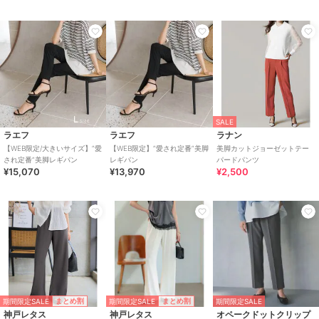
SALE
ラエフ
ラエフ
ラナン
【WEB限定/大きいサイズ】”愛
【WEB限定】”愛され定番”美脚
美脚カットジョーゼットテー
され定番”美脚レギパン
レギパン
パードパンツ
¥15,070
¥13,970
¥2,500
期間限定SALE
期間限定SALE
まとめ割
まとめ割
期間限定SALE
神戸レタス
神戸レタス
オペークドットクリップ