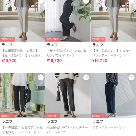
20%OFF
20%OFF
20%OFF
ラエフ
ラエフ
ラエフ
【WEB限定/+5cm丈長め】
【極・名品パンツ】シェルタ
【極・名品パンツ】シェルタ
【極・名品パンツ】シェルタ
リングワイドパンツ
リングテーパードパンツ
¥16,720
¥16,720
¥16,720
リングテーパードパンツ
30%OFF
30%OFF
50%OFF
ラエフ
ラエフ
ラエフ
【WEB限定】“まるでデニム見
両面起毛2WAYストレッチテー
サテンストレートパンツ
え”裾スリットテーパードパン
パードパンツ