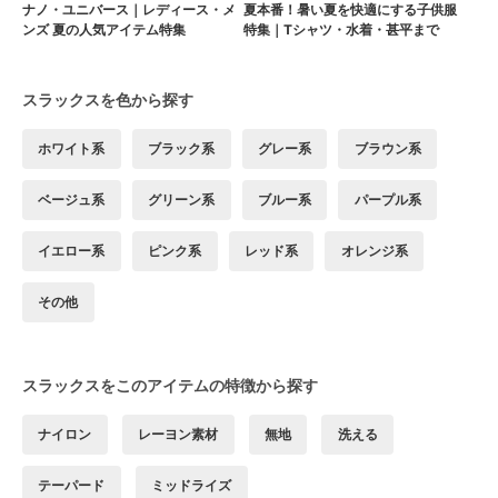
ナノ・ユニバース｜レディース・メ
夏本番！暑い夏を快適にする子供服
ンズ 夏の人気アイテム特集
特集｜Tシャツ・水着・甚平まで
スラックスを色から探す
ホワイト系
ブラック系
グレー系
ブラウン系
ベージュ系
グリーン系
ブルー系
パープル系
イエロー系
ピンク系
レッド系
オレンジ系
その他
スラックスをこのアイテムの特徴から探す
ナイロン
レーヨン素材
無地
洗える
テーパード
ミッドライズ