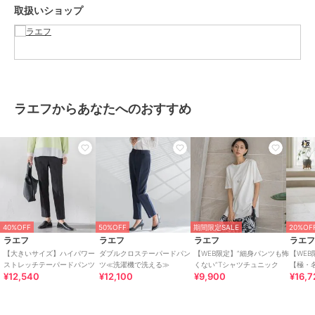
取扱いショップ
※画像の商品はサンプルとなりますので実際の商品と仕様、加工、サ
イズが若干異なる場合がございます。
※お客様のモニター環境により実際のお色と多少異なる場合がござい
ます。
※撮影状況や光の当たり具合により、色合いが異なって見える場合が
ございます。
※商品タグに記載されたサイズはヌードサイズです。実際の商品のサ
ラエフからあなたへのおすすめ
イズは商品情報の実寸をご確認ください。
関連ワード：la.f… ラ エフ レディース 新作 大人コーデ シンプル フォ
ーマル モード マニッシュ 2026春夏 2026SS 春夏 夏物 夏服
ブランド
ラエフ
ショップ
ラエフ
40%OFF
50%OFF
期間限定SALE
20%OF
ラエフ
ラエフ
ラエフ
ラエ
商品カテゴリ
パンツ
／
スラックス
【大きいサイズ】ハイパワー
ダブルクロステーパードパン
【WEB限定】”細身パンツも怖
【WEB
ストレッチテーパードパンツ
ツ≪洗濯機で洗える≫
くない”Tシャツチュニック
【極・
性別タイプ
レディース
¥12,540
¥12,100
¥9,900
¥16,7
リング
パンツ
／
スラックス
カラー
ブラック、ベージュ