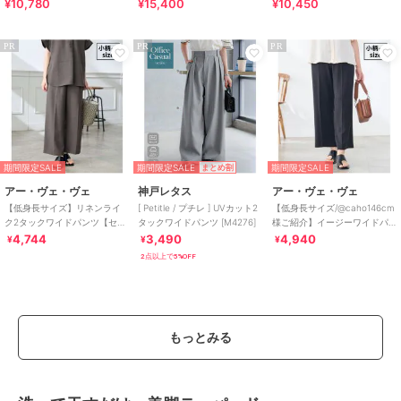
¥10,780
¥15,400
¥10,450
ツ
PR
PR
PR
期間限定SALE
期間限定SALE
期間限定SALE
まとめ割
アー・ヴェ・ヴェ
神戸レタス
アー・ヴェ・ヴェ
【低身長サイズ】リネンライ
[ Petitle / プチレ ] UVカット2
【低身長サイズ/@caho146cm
ク2タックワイドパンツ【セッ
タックワイドパンツ [M4276]
様ご紹介】イージーワイドパ
トアップ対応/接触冷感/UVカ
ンツ［接触冷感/速乾/UVカッ
4,744
3,490
4,940
¥
¥
¥
ット/アンチピリ
ト/イー
2点以上で5%OFF
もっとみる