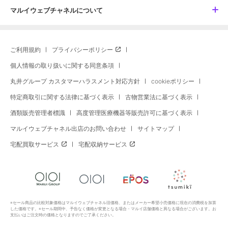
マルイウェブチャネルについて
ご利用規約
プライバシーポリシー
個人情報の取り扱いに関する同意条項
丸井グループ カスタマーハラスメント対応方針
cookieポリシー
特定商取引に関する法律に基づく表示
古物営業法に基づく表示
酒類販売管理者標識
高度管理医療機器等販売許可に基づく表示
マルイウェブチャネル出店のお問い合わせ
サイトマップ
宅配買取サービス
宅配収納サービス
※セール商品の比較対象価格はマルイウェブチャネル旧価格、またはメーカー希望小売価格に現在の消費税を加算
した価格です。※セール期間中、予告なく価格が変更となる場合・マルイ店舗価格と異なる場合がございます。お
支払いはご注文時の価格となりますのでご了承ください。