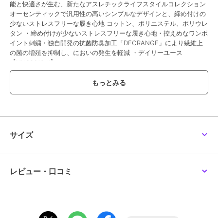
能と快適さが生む、新たなアスレチックライフスタイルコレクション
オーセンティックで汎用性の高いシンプルなデザインと、締め付けの
少ないストレスフリーな履き心地 コットン、ポリエステル、ポリウレ
タン ・締め付けが少ないストレスフリーな履き心地・控えめなワンポ
イント刺繍・独自開発の抗菌防臭加工「DEORANGE」により繊維上
の菌の増殖を抑制し、においの発生を軽減 ・デイリーユース
【NN82619 K】
ブランド
ザ・ノース・フェイス
ショップ
メガスポーツ
商品カテゴリ
その他競技
／
その他競技アクセ
サイズ
サリー
カラー
K
サイズ
S,M,L
レビュー・口コミ
素材
コットン、ポリエステル、ポリウ
レタン
商品のお取り扱い方法
原産国
ベトナム