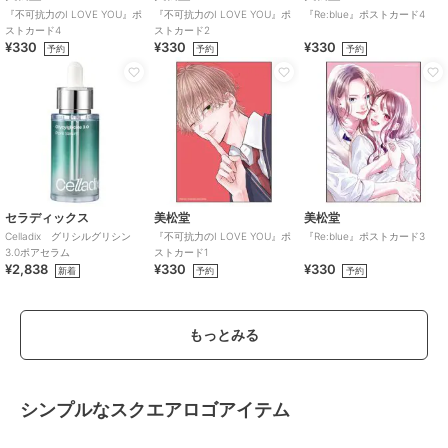
『不可抗力のI LOVE YOU』ポ
『不可抗力のI LOVE YOU』ポ
『Re:blue』ポストカード4
ストカード4
ストカード2
¥330
¥330
¥330
予約
予約
予約
セラディックス
美松堂
美松堂
Celladix グリシルグリシン
『不可抗力のI LOVE YOU』ポ
『Re:blue』ポストカード3
3.0ポアセラム
ストカード1
¥2,838
¥330
¥330
新着
予約
予約
もっとみる
シンプルなスクエアロゴアイテム