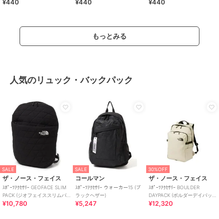
¥440
¥440
¥440
もっとみる
人気のリュック・バックパック
SALE
SALE
30%OFF
ザ・ノース・フェイス
コールマン
ザ・ノース・フェイス
ｽﾎﾟｰﾂｱｸｾｻﾘｰ GEOFACE SLIM
ｽﾎﾟｰﾂｱｸｾｻﾘｰ ウォーカー15 (ブ
ｽﾎﾟｰﾂｱｸｾｻﾘｰ BOULDER
PACK (ジオフェイススリムパ
ラックヘザー)
DAYPACK (ボルダーデイパッ
¥10,780
¥5,247
¥12,320
ック)
ク)