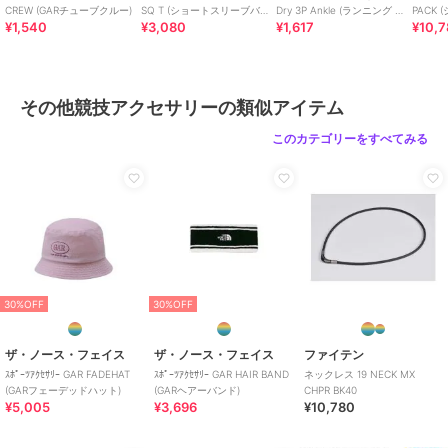
CREW (GARチューブクルー)
SQ T (ショートスリーブバン
Dry 3P Ankle (ランニング ア
PACK
¥1,540
¥3,080
¥1,617
¥10,
ダナスクェアロゴティー)
ンイーブン ドライ 3P アンク
ック)
ル)
その他競技アクセサリーの類似アイテム
このカテゴリーをすべてみる
30%OFF
30%OFF
ザ・ノース・フェイス
ザ・ノース・フェイス
ファイテン
ｽﾎﾟｰﾂｱｸｾｻﾘｰ GAR FADEHAT
ｽﾎﾟｰﾂｱｸｾｻﾘｰ GAR HAIR BAND
ネックレス 19 NECK MX
(GARフェーデッドハット)
(GARヘアーバンド)
CHPR BK40
¥5,005
¥3,696
¥10,780