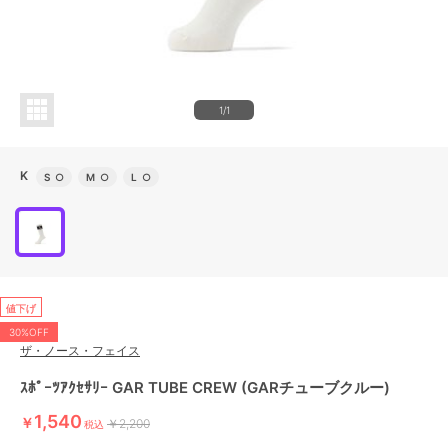
1/1
K
S
○
M
○
L
○
値下げ
30%OFF
ザ・ノース・フェイス
ｽﾎﾟｰﾂｱｸｾｻﾘｰ GAR TUBE CREW (GARチューブクルー)
1,540
￥
￥2,200
税込