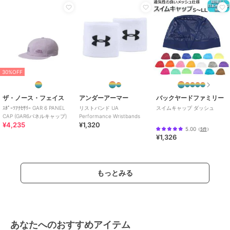
30%OFF
ザ・ノース・フェイス
アンダーアーマー
バックヤードファミリー
ｽﾎﾟｰﾂｱｸｾｻﾘｰ GAR 6 PANEL
リストバンド UA
スイムキャップ ダッシュ
CAP (GAR6パネルキャップ)
Performance Wristbands
¥4,235
¥1,320
5.00
（
5件
）
¥1,326
もっとみる
あなたへのおすすめアイテム