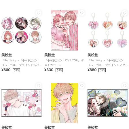
美松堂
美松堂
美松堂
『Re:blue』×『不可抗力のI
『不可抗力のI LOVE YOU』ポ
『Re:blue』×『不可抗力のI
LOVE YOU』ブラインド缶バ
ストカード3
LOVE YOU』ブラインドアク
¥660
¥330
¥880
ッジ（全6種）
リルキーホルダー（全6種）
予約
予約
予約
美松堂
美松堂
美松堂