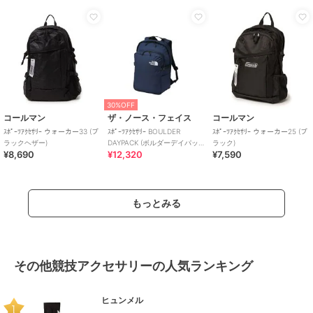
30%OFF
コールマン
ザ・ノース・フェイス
コールマン
ｽﾎﾟｰﾂｱｸｾｻﾘｰ ウォーカー33 (ブ
ｽﾎﾟｰﾂｱｸｾｻﾘｰ BOULDER
ｽﾎﾟｰﾂｱｸｾｻﾘｰ ウォーカー25 (ブ
ラックヘザー)
DAYPACK (ボルダーデイパッ
ラック)
¥8,690
¥12,320
¥7,590
ク)
もっとみる
その他競技アクセサリーの人気ランキング
ヒュンメル