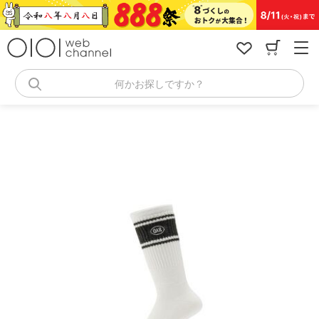
コ
ン
テ
ン
ツ
へ
何かお探しですか？
ス
キ
ッ
プ