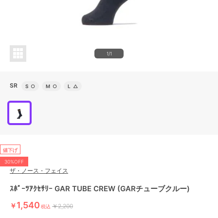
1/1
SR
S
○
M
○
L
△
値下げ
30%OFF
ザ・ノース・フェイス
ｽﾎﾟｰﾂｱｸｾｻﾘｰ GAR TUBE CREW (GARチューブクルー)
1,540
￥
￥2,200
税込