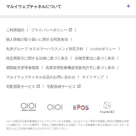
マルイウェブチャネルについて
ご利用規約
プライバシーポリシー
個人情報の取り扱いに関する同意条項
丸井グループ カスタマーハラスメント対応方針
cookieポリシー
特定商取引に関する法律に基づく表示
古物営業法に基づく表示
酒類販売管理者標識
高度管理医療機器等販売許可に基づく表示
マルイウェブチャネル出店のお問い合わせ
サイトマップ
宅配買取サービス
宅配収納サービス
※セール商品の比較対象価格はマルイウェブチャネル旧価格、またはメーカー希望小売価格に現在の消費税を加算
した価格です。※セール期間中、予告なく価格が変更となる場合・マルイ店舗価格と異なる場合がございます。お
支払いはご注文時の価格となりますのでご了承ください。