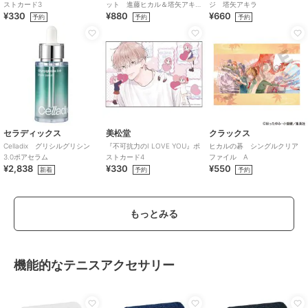
ストカード3
ット 進藤ヒカル＆塔矢アキ
ジ 塔矢アキラ
¥330
¥880
¥660
ラ
予約
予約
予約
セラディックス
美松堂
クラックス
Celladix グリシルグリシン
『不可抗力のI LOVE YOU』ポ
ヒカルの碁 シングルクリア
3.0ポアセラム
ストカード4
ファイル A
¥2,838
¥330
¥550
新着
予約
予約
もっとみる
機能的なテニスアクセサリー