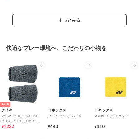
もっとみる
快適なプレー環境へ、こだわりの小物を
SALE
ナイキ
ヨネックス
ヨネックス
ﾗｹｯﾄｽﾎﾟｰﾂ NIKE SWOOSH
ﾗｹｯﾄｽﾎﾟｰﾂ リストバンド
ﾗｹｯﾄｽﾎﾟｰﾂ リストバンド
CLASSIC DOUBLEWIDE
¥1,232
¥440
¥440
WRISTBANDS 2PK