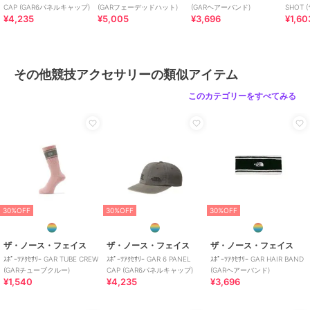
CAP (GAR6パネルキャップ)
(GARフェーデッドハット)
(GARヘアーバンド)
SHOT
¥4,235
¥5,005
¥3,696
¥1,60
ート)
その他競技アクセサリーの類似アイテム
このカテゴリーをすべてみる
30%OFF
30%OFF
30%OFF
ザ・ノース・フェイス
ザ・ノース・フェイス
ザ・ノース・フェイス
ｽﾎﾟｰﾂｱｸｾｻﾘｰ GAR TUBE CREW
ｽﾎﾟｰﾂｱｸｾｻﾘｰ GAR 6 PANEL
ｽﾎﾟｰﾂｱｸｾｻﾘｰ GAR HAIR BAND
(GARチューブクルー)
CAP (GAR6パネルキャップ)
(GARヘアーバンド)
¥1,540
¥4,235
¥3,696