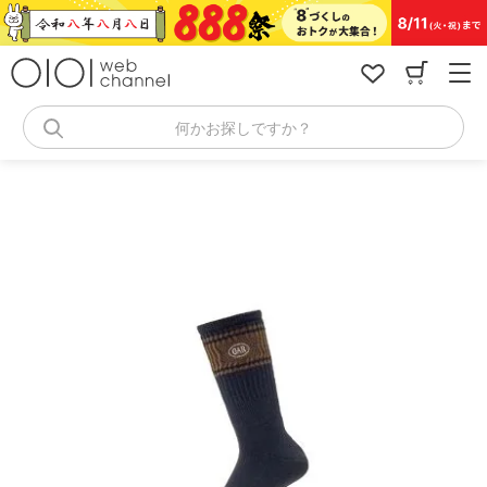
コ
ン
テ
ン
ツ
へ
何かお探しですか？
ス
キ
ッ
プ