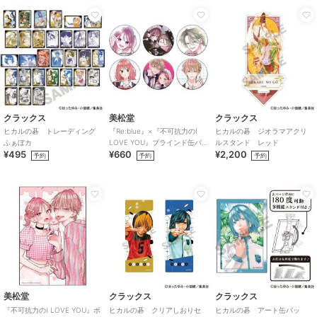
クラックス
美松堂
クラックス
ヒカルの碁 トレーディング
『Re:blue』×『不可抗力のI
ヒカルの碁 ジオラマアクリ
ふぁぼカ
LOVE YOU』ブラインド缶バ
ルスタンド レッド
¥495
¥660
¥2,200
ッジ（全6種）
予約
予約
予約
美松堂
クラックス
クラックス
『不可抗力のI LOVE YOU』ポ
ヒカルの碁 クリアしおりセ
ヒカルの碁 アート缶バッ