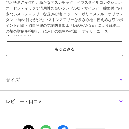
能と快適さが生む、新たなアスレチックライフスタイルコレクション
オーセンティックで汎用性の高いシンプルなデザインと、締め付けの
少ないストレスフリーな履き心地 コットン、ポリエステル、ポリウレ
タン ・締め付けが少ないストレスフリーな履き心地・控えめなワンポ
イント刺繍・独自開発の抗菌防臭加工「DEORANGE」により繊維上
の菌の増殖を抑制し、においの発生を軽減 ・デイリーユース
【NN82619 SR】
ブランド
ザ・ノース・フェイス
ショップ
メガスポーツ
商品カテゴリ
その他競技
／
その他競技アクセ
サイズ
サリー
カラー
SR
サイズ
S,M,L
レビュー・口コミ
素材
コットン、ポリエステル、ポリウ
レタン
商品のお取り扱い方法
原産国
ベトナム