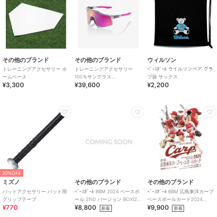
その他のブランド
その他のブランド
ウィルソン
トレーニングアクセサリー ホ
トレーニングアクセサリー
ﾍﾞｰｽﾎﾞｰﾙ ウイルソンベア グラ
ームベース
100％サングラス
ブ袋 サックス
¥3,300
¥39,600
¥2,200
SPEEDCRAFT
30%OFF
ミズノ
その他のブランド
その他のブランド
バットアクセサリー バット用
ﾍﾞｰｽﾎﾞｰﾙ BBM 2024 ベースボ
ﾍﾞｰｽﾎﾞｰﾙ BBM 広島東洋カープ
グリップテープ
ール 2ND バージョン BOX(20
ベースボールカード2024
¥770
¥8,800
¥9,900
パック入り)
BOX(18パック入り)
新着
新着