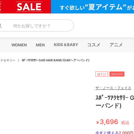
何かお探しですか？
コスメ
アニメ
KIDS＆BABY
WOMEN
MEN
アクセサリー
/
ｽﾎﾟｰﾂｱｸｾｻﾘｰ GAR HAIR BAND (GARヘアーバンド)
値下げ
30%OFF
ザ・ノース・フェイス
ｽﾎﾟｰﾂｱｸｾｻﾘｰ
ーバンド)
3,696
￥
税込
今すぐ使える
2,000円