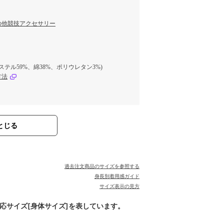
の他競技アクセサリー
エステル59%、綿38%、ポリウレタン3%)
方法
とじる
過去注文商品のサイズを参照する
身長別着用感ガイド
サイズ表示の見方
対応サイズ[身体サイズ]を表しています。