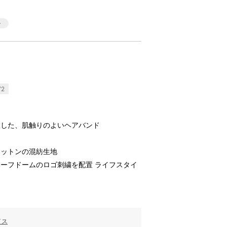
72
置した、肌触りのよいヘアバンド
コットンの混紡生地
ーフドームのロゴ刺繍を配置 ライフスタイ
イス