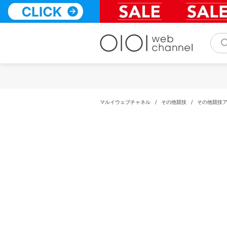
コ
ン
テ
ン
ツ
へ
ス
キ
ッ
プ
マルイウェブチャネル
/
その他競技
/
その他競技