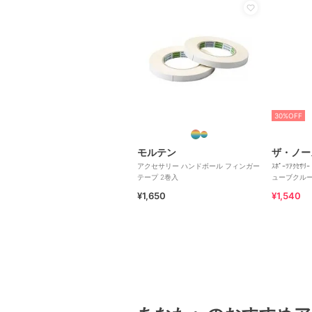
30%OFF
モルテン
ザ・ノー
アクセサリー ハンドボール フィンガー
ｽﾎﾟｰﾂｱｸｾｻﾘ
テープ 2巻入
ューブクルー
¥1,650
¥1,540