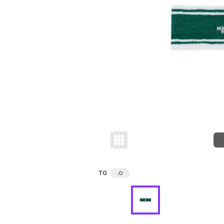
TG
.
○