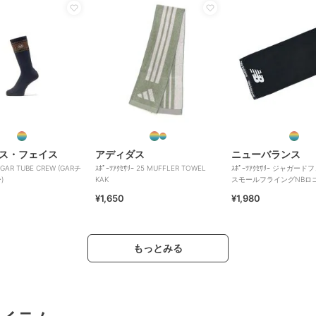
ス・フェイス
アディダス
ニューバランス
ｰ GAR TUBE CREW (GARチ
ｽﾎﾟｰﾂｱｸｾｻﾘｰ 25 MUFFLER TOWEL
ｽﾎﾟｰﾂｱｸｾｻﾘｰ ジャガー
)
KAK
スモールフライングNBロ
¥1,650
¥1,980
もっとみる