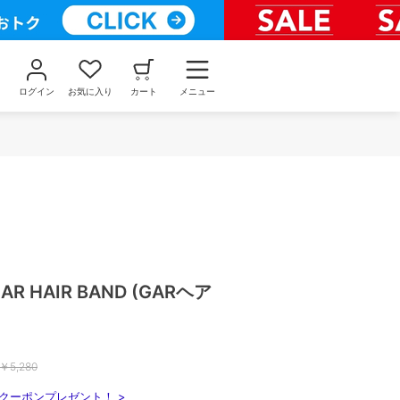
ログイン
お気に入り
カート
メニュー
 GAR HAIR BAND (GARヘア
￥
5,280
クーポンプレゼント！ >