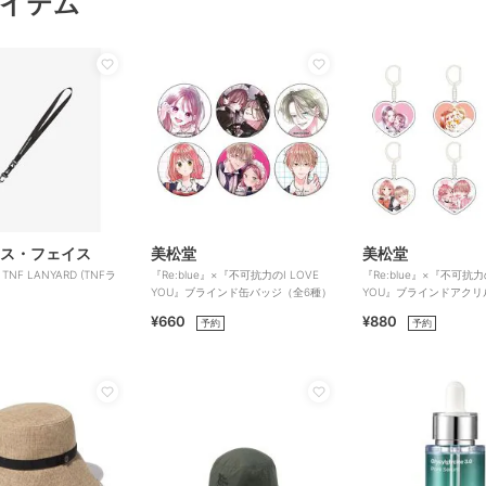
イテム
ス・フェイス
美松堂
美松堂
ﾘｰ TNF LANYARD (TNFラ
『Re:blue』×『不可抗力のI LOVE
『Re:blue』×『不可抗力の
YOU』ブラインド缶バッジ（全6種）
YOU』ブラインドアクリ
ダー（全6種）
¥660
¥880
予約
予約