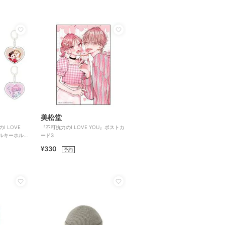
美松堂
I LOVE
『不可抗力のI LOVE YOU』ポストカ
ルキーホル
ード3
¥330
予約