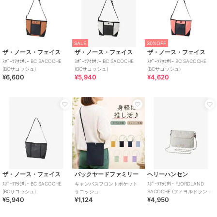
SALE
30%OFF
ザ・ノース・フェイス
ザ・ノース・フェイス
ザ・ノース・フェイス
ｽﾎﾟｰﾂｱｸｾｻﾘｰ BC SACOCHE
ｽﾎﾟｰﾂｱｸｾｻﾘｰ BC SACOCHE
ｽﾎﾟｰﾂｱｸｾｻﾘｰ BC SACOCHE
(BCサコッシュ)
(BCサコッシュ)
(BCサコッシュ)
¥6,600
¥5,940
¥4,620
ザ・ノース・フェイス
バックヤードファミリー
ヘリーハンセン
ｽﾎﾟｰﾂｱｸｾｻﾘｰ BC SACOCHE
キャンバスフロントポケット
ｽﾎﾟｰﾂｱｸｾｻﾘｰ FJORDLAND
(BCサコッシュ)
サコッシュ
SACOCHE (フィヨルドランド
¥5,940
¥1,124
¥4,950
サコッシュ)