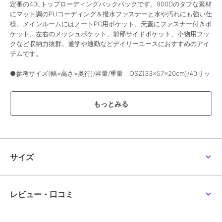
定番の40Lトップローディングバックパックです。900Dのタフな素材
にマット調のPUコーディング＆撥水ファスナーと水や汚れにも強い仕
様。メインルームにはノートPC用ポケット、天蓋にファスナー付きポ
ケット、左右のメッシュポケット、前部サイドポケット、小物用フッ
クなど収納力抜群。通学や通勤などデイリーユースにおすすめのアイ
テムです。
●参考サイズ(幅×高さ×奥行)/容量/重量 OSZ(33×57×20cm)/40リッ
トル/810g
【LAB55615ELE】
ブランド
ニューバランス
ショップ
メガスポーツ
サイズ
商品カテゴリ
その他競技
／
その他競技アクセ
サリー
カラー
BLUE
レビュー・口コミ
サイズ
.
素材
ポリエステル、合成皮革