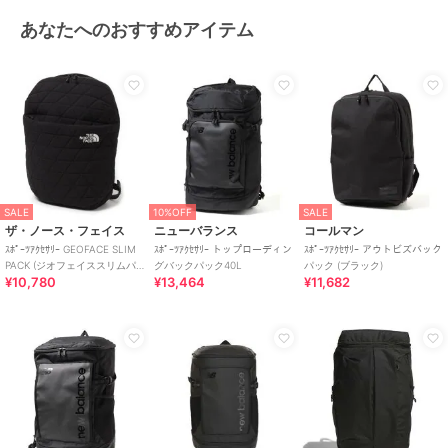
あなたへのおすすめアイテム
SALE
10%OFF
SALE
ザ・ノース・フェイス
ニューバランス
コールマン
ｽﾎﾟｰﾂｱｸｾｻﾘｰ GEOFACE SLIM
ｽﾎﾟｰﾂｱｸｾｻﾘｰ トップローディン
ｽﾎﾟｰﾂｱｸｾｻﾘｰ アウトビズバック
PACK (ジオフェイススリムパ
グバックパック40L
パック (ブラック)
¥10,780
¥13,464
¥11,682
ック)