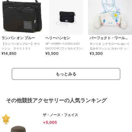
ランバン オン ブルー
ヘリーハンセン
パーフェクト・ワールド・トーキョー
【ランバンオンブルー】サコ
ｽﾎﾟｰﾂｱｸｾｻﾘｰ FJORDLAND
サンリオ シナモロール ぬいぐ
ッシュ ５４１１０１
SACOCHE (フィヨルドランド
るみサコッシュ カオハナ ショ
¥14,850
¥5,500
¥3,300
サコッシュ)
ルダーバッグ シナモン Sanrio
もっとみる
その他競技アクセサリーの人気ランキング
ザ・ノース・フェイス
5,005
￥