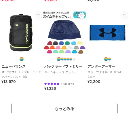
ニューバランス
バックヤードファミリー
アンダーアーマー
ｽﾎﾟｰﾂｱｸｾｻﾘｰ トップローディン
スイムキャップ ダッシュ
スポーツタオル UA TOWEL
グバックパック 35L
2.0 M
¥13,970
¥2,200
5.00
（
5件
）
¥1,326
もっとみる