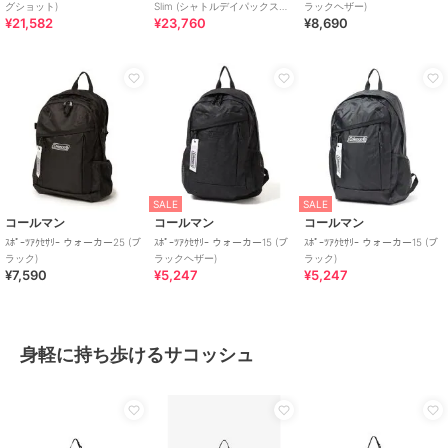
グショット)
Slim (シャトルデイパックスリ
ラックヘザー)
¥21,582
¥23,760
¥8,690
ム)
SALE
SALE
コールマン
コールマン
コールマン
ｽﾎﾟｰﾂｱｸｾｻﾘｰ ウォーカー25 (ブ
ｽﾎﾟｰﾂｱｸｾｻﾘｰ ウォーカー15 (ブ
ｽﾎﾟｰﾂｱｸｾｻﾘｰ ウォーカー15 (ブ
ラック)
ラックヘザー)
ラック)
¥7,590
¥5,247
¥5,247
身軽に持ち歩けるサコッシュ