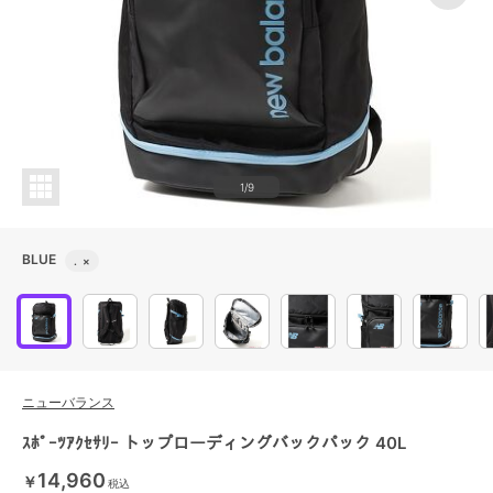
1/9
BLUE
.
×
ニューバランス
ｽﾎﾟｰﾂｱｸｾｻﾘｰ トップローディングバックパック 40L
14,960
￥
税込