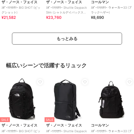
ザ・ノース・フェイス
ザ・ノース・フェイス
コールマン
ｽﾎﾟｰﾂｱｸｾｻﾘｰ BIG SHOT (ビッ
ｽﾎﾟｰﾂｱｸｾｻﾘｰ Shuttle Daypack
ｽﾎﾟｰﾂｱｸｾｻﾘｰ ウォーカー33 (ブ
グショット)
Slim (シャトルデイパックスリ
ラックヘザー)
¥21,582
¥23,760
¥8,690
ム)
もっとみる
幅広いシーンで活躍するリュック
SALE
SALE
ザ・ノース・フェイス
ザ・ノース・フェイス
コールマン
ｽﾎﾟｰﾂｱｸｾｻﾘｰ BIG SHOT (ビッ
ｽﾎﾟｰﾂｱｸｾｻﾘｰ Shuttle Daypack
ｽﾎﾟｰﾂｱｸｾｻﾘｰ ウォーカー33 (ブ