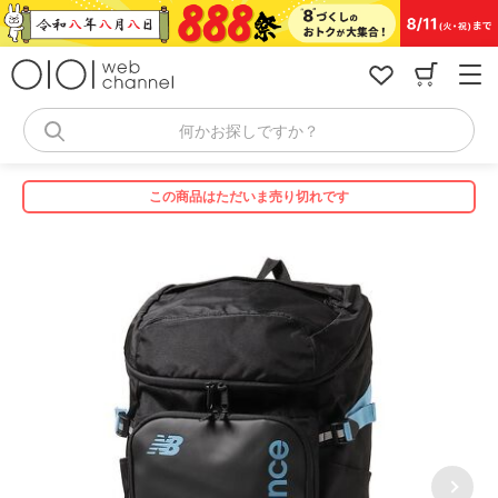
コ
ン
テ
ン
ツ
へ
何かお探しですか？
ス
キ
ッ
この商品はただいま売り切れです
プ