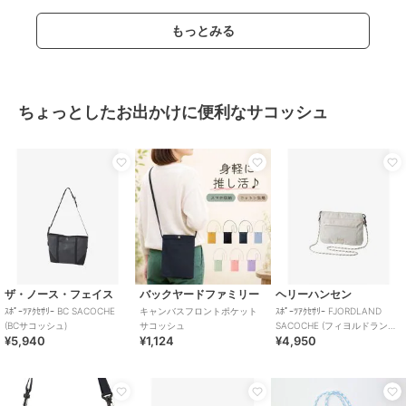
もっとみる
ちょっとしたお出かけに便利なサコッシュ
ザ・ノース・フェイス
バックヤードファミリー
ヘリーハンセン
ｽﾎﾟｰﾂｱｸｾｻﾘｰ BC SACOCHE
キャンバスフロントポケット
ｽﾎﾟｰﾂｱｸｾｻﾘｰ FJORDLAND
(BCサコッシュ)
サコッシュ
SACOCHE (フィヨルドランド
¥5,940
¥1,124
¥4,950
サコッシュ)