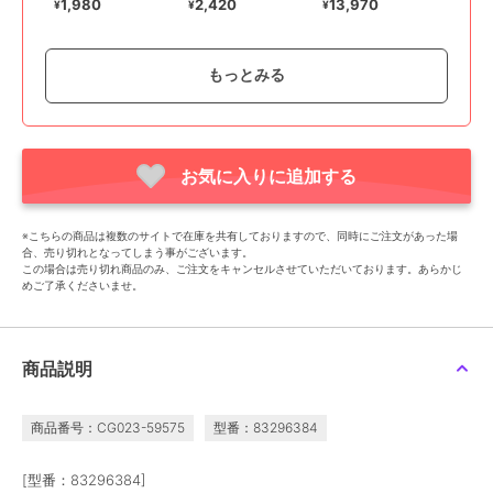
ルフライングNBロゴ
35L
1,980
2,420
13,970
¥
¥
¥
もっとみる
お気に入りに追加する
ニューバランス
ニューバランス
ニューバランス
ｽﾎﾟｰﾂｱｸｾｻﾘｰ シューズケ
ｽﾎﾟｰﾂｱｸｾｻﾘｰ トップロー
ｽﾎﾟｰﾂｱｸｾｻﾘｰ トップロー
※こちらの商品は複数のサイトで在庫を共有しておりますので、同時にご注文があった場
ース L
ディングバックパック
ディングバックパック
合、売り切れとなってしまう事がございます。
30L
40L
2,970
11,990
14,960
¥
¥
¥
この場合は売り切れ商品のみ、ご注文をキャンセルさせていただいております。あらかじ
めご了承くださいませ。
商品説明
商品番号：CG023-59575
型番：83296384
[型番：83296384]