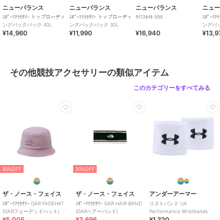
ニューバランス
ニューバランス
ニューバランス
ニュ
ｽﾎﾟｰﾂｱｸｾｻﾘｰ トップローディ
ｽﾎﾟｰﾂｱｸｾｻﾘｰ トップローディ
ﾗｲﾌｽﾀｲﾙ 996
ｽﾎﾟｰﾂ
ングバックパック 40L
ングバックパック 30L
ングバッ
¥14,960
¥11,990
¥16,940
¥13,9
その他競技アクセサリーの類似アイテム
このカテゴリーをすべてみる
30%OFF
30%OFF
ザ・ノース・フェイス
ザ・ノース・フェイス
アンダーアーマー
ｽﾎﾟｰﾂｱｸｾｻﾘｰ GAR FADEHAT
ｽﾎﾟｰﾂｱｸｾｻﾘｰ GAR HAIR BAND
リストバンド UA
(GARフェーデッドハット)
(GARヘアーバンド)
Performance Wristbands
¥5,005
¥3,696
¥1,320