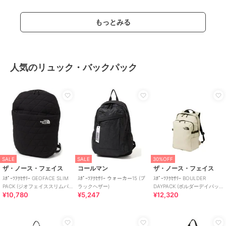
もっとみる
人気のリュック・バックパック
SALE
SALE
30%OFF
ザ・ノース・フェイス
コールマン
ザ・ノース・フェイス
ｽﾎﾟｰﾂｱｸｾｻﾘｰ GEOFACE SLIM
ｽﾎﾟｰﾂｱｸｾｻﾘｰ ウォーカー15 (ブ
ｽﾎﾟｰﾂｱｸｾｻﾘｰ BOULDER
PACK (ジオフェイススリムパ
ラックヘザー)
DAYPACK (ボルダーデイパッ
¥10,780
¥5,247
¥12,320
ック)
ク)