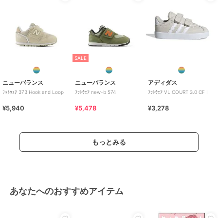
SALE
ニューバランス
ニューバランス
アディダス
ﾌｯﾄｳｪｱ 373 Hook and Loop
ﾌｯﾄｳｪｱ new-b 574
ﾌｯﾄｳｪｱ VL COURT 3.0 CF I
¥5,940
¥5,478
¥3,278
もっとみる
あなたへのおすすめアイテム