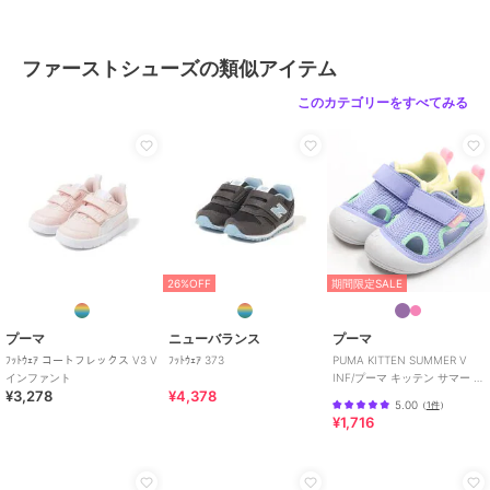
ファーストシューズの類似アイテム
このカテゴリーをすべてみる
26%OFF
期間限定SALE
プーマ
ニューバランス
プーマ
ﾌｯﾄｳｪｱ コートフレックス V3 V
ﾌｯﾄｳｪｱ 373
PUMA KITTEN SUMMER V
インファント
INF/プーマ キッテン サマー V
¥3,278
¥4,378
インファント
5.00
（
1件
）
¥1,716