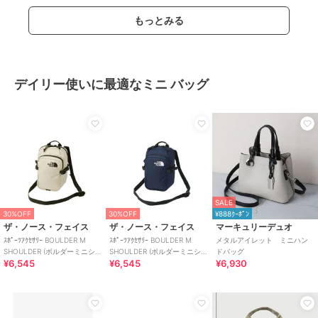
もっとみる
デイリー使いに最適なミニ バッグ
SALE
30%OFF
30%OFF
¥888ｸｰﾎﾟﾝ
ザ・ノース・フェイス
ザ・ノース・フェイス
マーキュリーデュオ
ｽﾎﾟｰﾂｱｸｾｻﾘｰ BOULDER M
ｽﾎﾟｰﾂｱｸｾｻﾘｰ BOULDER M
メタルアイレット ミニハン
SHOULDER (ボルダーミニショ
SHOULDER (ボルダーミニショ
ドバッグ
¥6,545
¥6,545
¥6,930
ルダー)
ルダー)