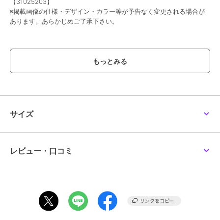
【31025203】
※掲載画像の仕様・デザイン・カラー等が予告なく変更される場合が
あります。あらかじめご了承下さい。
ブランド
プーマ
ショップ
メガスポーツ
商品カテゴリ
ベビーシューズ
／
ファーストシ
ューズ
カラー
PUMA NAVY-PUMA WHITE
サイズ
サイズ
120,130,140,150,160
素材
中敷き: 100% テキスタイルアウト
ソール: 100% 合成繊維アッパー: 9
レビュー・口コミ
5% 合成繊維
商品のお取り扱い方法
原産国
-