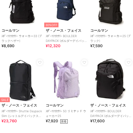
30%OFF
コールマン
ザ・ノース・フェイス
コールマン
ｽﾎﾟｰﾂｱｸｾｻﾘｰ ウォーカー33 (ブ
ｽﾎﾟｰﾂｱｸｾｻﾘｰ BOULDER
ｽﾎﾟｰﾂｱｸｾｻﾘｰ ウォーカー25 (ブ
ラックヘザー)
DAYPACK (ボルダーデイパッ
ラック)
¥8,690
¥12,320
¥7,590
ク)
SALE
ザ・ノース・フェイス
コールマン
ザ・ノース・フェイス
ｽﾎﾟｰﾂｱｸｾｻﾘｰ Shuttle Daypack
ｽﾎﾟｰﾂｱｸｾｻﾘｰ 50 リミテッド ウ
ｽﾎﾟｰﾂｱｸｾｻﾘｰ BOULDER
Slim (シャトルデイパックスリ
ォーカー25
DAYPACK (ボルダーデイパッ
¥23,760
¥7,920
¥17,600
ム)
ク)
新着