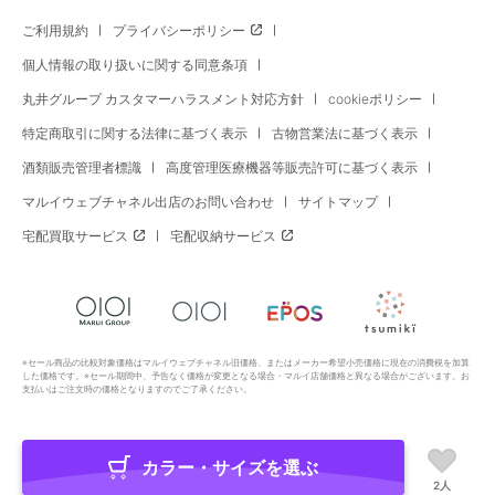
ご利用規約
プライバシーポリシー
個人情報の取り扱いに関する同意条項
丸井グループ カスタマーハラスメント対応方針
cookieポリシー
特定商取引に関する法律に基づく表示
古物営業法に基づく表示
酒類販売管理者標識
高度管理医療機器等販売許可に基づく表示
マルイウェブチャネル出店のお問い合わせ
サイトマップ
宅配買取サービス
宅配収納サービス
※セール商品の比較対象価格はマルイウェブチャネル旧価格、またはメーカー希望小売価格に現在の消費税を加算
した価格です。※セール期間中、予告なく価格が変更となる場合・マルイ店舗価格と異なる場合がございます。お
支払いはご注文時の価格となりますのでご了承ください。
カラー・サイズを選ぶ
Copyright All Rights Reserved. MARUI Co., Ltd
2人