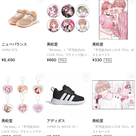
ニューバランス
美松堂
美松堂
ﾌｯﾄｳｪｱ 373
『Re:blue』×『不可抗力のI
『不可抗力のI LOVE YOU』ポ
LOVE YOU』ブラインド缶バ
ストカード3
¥6,490
¥660
¥330
ッジ（全6種）
予約
予約
美松堂
アディダス
美松堂
『Re:blue』×『不可抗力のI
ﾌｯﾄｳｪｱ VL MOVE CF I
『不可抗力のI LOVE YOU』ポ
LOVE YOU』ブラインドアク
ストカード4