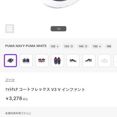
1/9
PUMA NAVY-PUMA WHITE
120
×
130
○
140
○
150
×
160
△
プーマ
ﾌｯﾄｳｪｱ コートフレックス V3 V インファント
3,278
￥
税込
各種特典利用でさらに