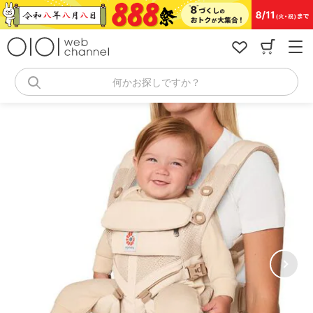
コ
ン
テ
ン
ツ
へ
何かお探しですか？
ス
キ
ッ
プ