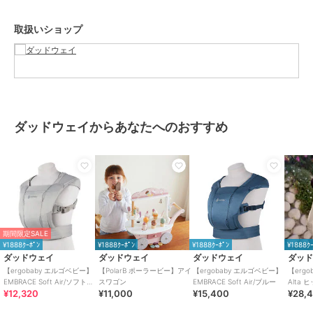
【保証内容】
日本国内にて1年間の製品保証。
取扱いショップ
ユーザー登録で2年間に延長。
【付属品】
取扱説明書、保証カード、ポーチ
ブランド
ダッドウェイ
ダッドウェイからあなたへのおすすめ
ショップ
ダッドウェイ
商品カテゴリ
ベビー用品・おもちゃ
／
抱っこ
ひも・スリング
性別タイプ
ボーイズ
ベビー用品・おもちゃ
／
抱っこ
ひも・スリング
期間限定SALE
ガールズ
¥1888ｸｰﾎﾟﾝ
¥1888ｸｰﾎﾟﾝ
¥1888ｸｰﾎﾟﾝ
¥1888ｸ
ベビー用品・おもちゃ
／
抱っこ
ダッドウェイ
ダッドウェイ
ダッドウェイ
ダッ
ひも・スリング
【ergobaby エルゴベビー】
【PolarB ポーラービー】アイ
【ergobaby エルゴベビー】
【erg
EMBRACE Soft Air/ソフトグ
スワゴン
EMBRACE Soft Air/ブルー
Alta
カラー
ﾅﾁｭﾗﾙﾍﾞｰｼﾞｭ、ﾁｬｺｰﾙｸﾞﾚｰ、ﾙﾐﾅｽｱｲ
¥12,320
¥11,000
¥15,400
¥28,
レー
チュラ
ﾎﾞﾘｰ、ﾐｯﾄﾞﾅｲﾄﾌﾞﾙｰ、ｵﾆｷｽﾌﾞﾗｯｸ、