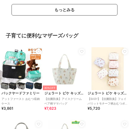
もっとみる
子育てに便利なマザーズバッグ
30%OFF
バックヤードファミリー
ジェラート ピケ キッズ＆ベビー
ジェラート ピケ キッズ＆ベビー
アットファースト おむつ収納
【抗菌防臭】アイスクリーム
【BABY】【抗菌防臭】フェイ
ケース
ベア柄ママバッグ
バリットモチーフ柄おむつポ
¥3,861
¥7,623
¥5,720
ーチ