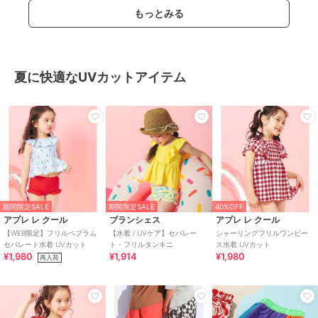
もっとみる
夏に快適なUVカットアイテム
期間限定SALE
期間限定SALE
40%OFF
アプレ レ クール
ブランシェス
アプレ レ クール
【WEB限定】フリルペプラム
【水着 / UVケア】セパレー
シャーリングフリルワンピー
セパレート水着 UVカット
ト・フリルタンキニ
ス水着 UVカット
¥1,980
¥1,914
¥1,980
再入荷