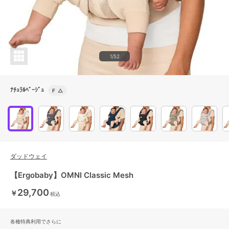
1/52
ﾅﾁｭﾗﾙﾍﾞｰｼﾞｭ
F
△
ダッドウェイ
【Ergobaby】OMNI Classic Mesh
29,700
￥
税込
各種特典利用でさらに