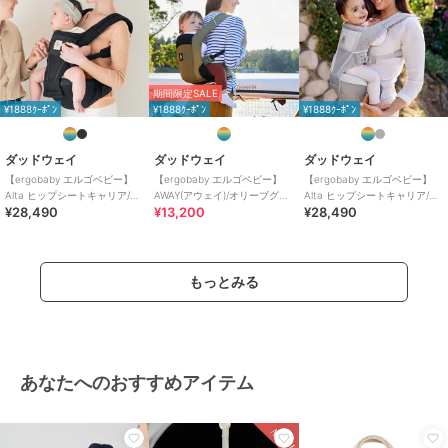
期間限定SALE
¥1888ｸｰﾎﾟﾝ
¥1888ｸｰﾎﾟﾝ
¥1888ｸｰﾎﾟﾝ
ダッドウェイ
ダッドウェイ
ダッドウェイ
【ergobaby エルゴベビー】
【ergobaby エルゴベビー】
【ergobaby エルゴベビー】
Alta ヒップシートキャリア/オ
AWAY(アウェイ)/オリーブグリ
Alta ヒップシートキャリア/パ
¥28,490
¥13,200
¥28,490
ニキスブラック
ーン
ールグレー
もっとみる
あなたへのおすすめアイテム