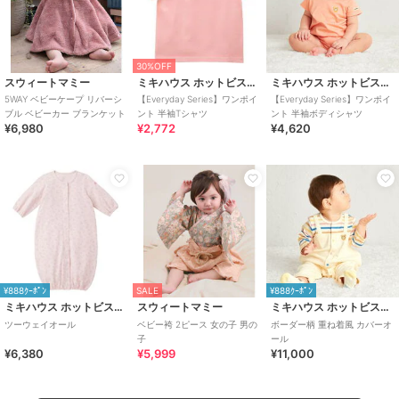
30%OFF
スウィートマミー
ミキハウス ホットビスケッツ
ミキハウス ホットビスケッツ
5WAY ベビーケープ リバーシ
【Everyday Series】ワンポイ
【Everyday Series】ワンポイ
ブル ベビーカー ブランケット
ント 半袖Tシャツ
ント 半袖ボディシャツ
¥6,980
¥2,772
¥4,620
¥888ｸｰﾎﾟﾝ
SALE
¥888ｸｰﾎﾟﾝ
ミキハウス ホットビスケッツ
スウィートマミー
ミキハウス ホットビスケッツ
ツーウェイオール
ベビー袴 2ピース 女の子 男の
ボーダー柄 重ね着風 カバーオ
子
ール
¥6,380
¥5,999
¥11,000