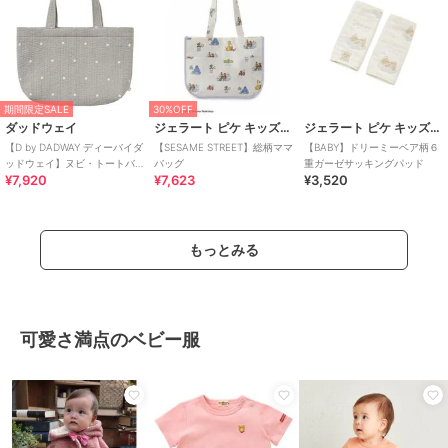
期間限定SALE
30%OFF
ダッドウェイ
ジェラート ピケ キッズ＆ベビー
ジェラート ピケ キッズ＆ベビー
【D by DADWAY ディーバイダ
【SESAME STREET】総柄ママ
【BABY】ドリーミーベア柄６
ッドウェイ】ヌビ・トートバ
バッグ
重ガーゼサッキングパッド
¥7,920
¥7,623
¥3,520
ッグ/ドット/グレー
もっとみる
可愛さ満点のベビー服