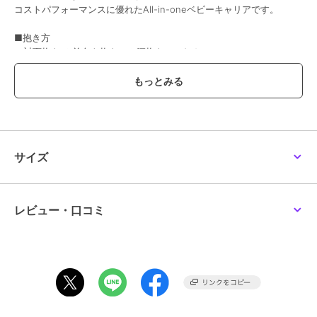
コストパフォーマンスに優れたAll-in-oneベビーキャリアです。
■抱き方
１対面抱き ２前向き抱き ３腰抱き ４おんぶ
■抱き方別対象月齢
対面抱き：0カ月から48カ月（体重20.4kg)まで
前向き抱き：5カ月から24カ月(体重13.6kg）まで
腰抱き：6カ月から48カ月(体重20.4kg)まで
おんぶ：6カ月から48カ月（体重20.4kg）まで
サイズ
■SGマーク制度適用対象月齢
対面抱き：1カ月から24カ月（体重13.6kg)まで
前向き抱き：5カ月から24カ月(体重13.6g）まで
レビュー・口コミ
腰抱き：6カ月から36カ月(体重15kg)まで
おんぶ：6カ月から36カ月（体重15kg）まで
【サイズ】
ウエストサイズ 約60cmから132cm