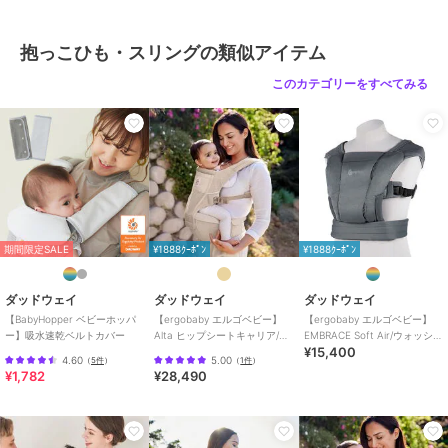
ｿﾌﾄｵﾘｰﾌﾞ、パールグレー
素材
ポリエステル100％
抱っこひも・スリングの類似アイテム
商品のお取り扱い方法
このカテゴリーをすべてみる
原産国
ベトナム
期間限定SALE
¥1888ｸｰﾎﾟﾝ
¥1888ｸｰﾎﾟﾝ
ダッドウェイ
ダッドウェイ
ダッドウェイ
【BabyHopper ベビーホッパ
【ergobaby エルゴベビー】
【ergobaby エルゴベビー】
ー】吸水速乾ベルトカバー
Alta ヒップシートキャリア/ナ
EMBRACE Soft Air/ウォッシュ
¥15,400
チュラルベージュ
ドブラック
4.60
5.00
（
5件
）
（
1件
）
¥1,782
¥28,490