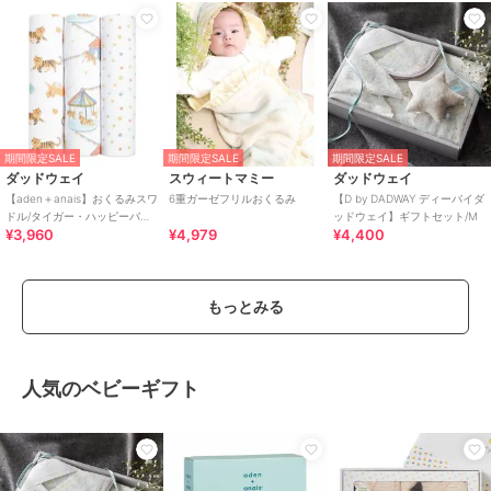
期間限定SALE
期間限定SALE
期間限定SALE
ダッドウェイ
スウィートマミー
ダッドウェイ
【aden＋anais】おくるみスワ
6重ガーゼフリルおくるみ
【D by DADWAY ディーバイダ
ドル/タイガー・ハッピーバー
ッドウェイ】ギフトセット/M
¥3,960
¥4,979
¥4,400
スイヤーコレクション/3枚
もっとみる
人気のベビーギフト