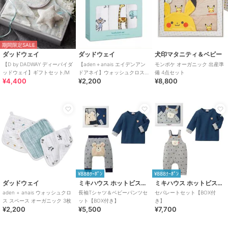
期間限定SALE
ダッドウェイ
ダッドウェイ
犬印マタニティ＆ベビー
【D by DADWAY ディーバイダ
【aden＋anais エイデンアン
モンポケ オーガニック 出産準
ッドウェイ】ギフトセット/M
ドアネイ】ウォッシュクロス/3
備 4点セット
¥4,400
¥2,200
¥8,800
枚
¥888ｸｰﾎﾟﾝ
¥888ｸｰﾎﾟﾝ
ダッドウェイ
ミキハウス ホットビスケッツ
ミキハウス ホットビスケッツ
aden + anais ウォッシュクロ
長袖Tシャツ＆ベビーパンツセ
セパレートセット【BOX付
ス スペース オーガニック 3枚
ット【BOX付き】
き】
¥2,200
¥5,500
¥7,700