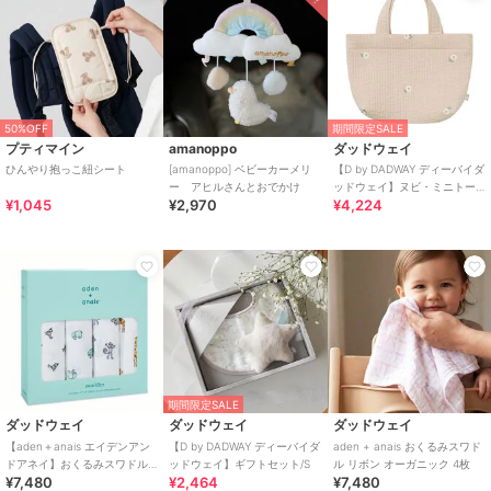
50%OFF
期間限定SALE
プティマイン
amanoppo
ダッドウェイ
ひんやり抱っこ紐シート
[amanoppo] ベビーカーメリ
【D by DADWAY ディーバイダ
ー アヒルさんとおでかけ
ッドウェイ】ヌビ・ミニトー
¥1,045
¥2,970
¥4,224
トバッグ
期間限定SALE
ダッドウェイ
ダッドウェイ
ダッドウェイ
【aden＋anais エイデンアン
【D by DADWAY ディーバイダ
aden + anais おくるみスワド
ドアネイ】おくるみスワドル/4
ッドウェイ】ギフトセット/S
ル リボン オーガニック 4枚
¥7,480
¥2,464
¥7,480
枚