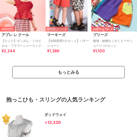
40%OFF
期間限定SALE
期間限定SALE
アプレ レ クール
マーキーズ
ブリーズ
【リンク】ギンガム・トロピ
【水陸両用/UVカット】バギー
無地・総柄わくわくビーチシ
カル・フラワーシャーリング
ショーツ
ョーツ UVカット
¥2,244
¥1,386
¥1,100
セパレート水着 UVカット
もっとみる
抱っこひも・スリングの人気ランキング
ダッドウェイ
12,320
￥