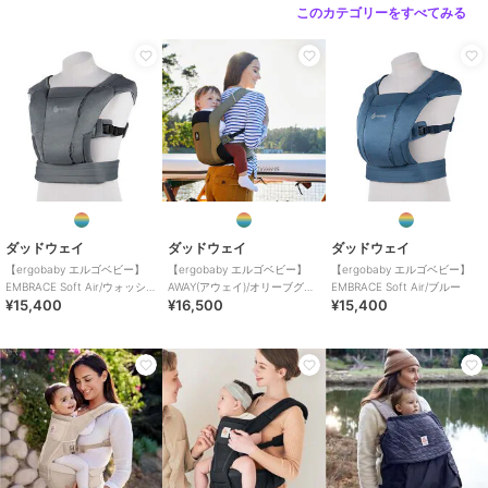
このカテゴリーをすべてみる
原産国
ベトナム
ダッドウェイ
ダッドウェイ
ダッドウェイ
【ergobaby エルゴベビー】
【ergobaby エルゴベビー】
【ergobaby エルゴベビー】
EMBRACE Soft Air/ウォッシュ
AWAY(アウェイ)/オリーブグリ
EMBRACE Soft Air/ブルー
¥15,400
¥16,500
¥15,400
ドブラック
ーン