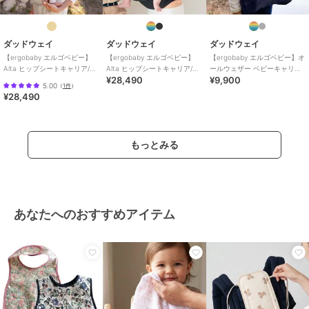
ダッドウェイ
ダッドウェイ
ダッドウェイ
【ergobaby エルゴベビー】
【ergobaby エルゴベビー】
【ergobaby エルゴベビー】オ
Alta ヒップシートキャリア/ナ
Alta ヒップシートキャリア/オ
ールウェザー ベビーキャリア
¥28,490
¥9,900
チュラルベージュ
ニキスブラック
カバー/チャコール
5.00
（
1件
）
¥28,490
もっとみる
あなたへのおすすめアイテム