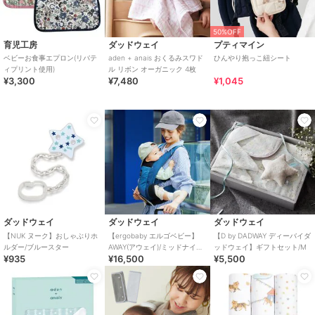
50%OFF
育児工房
ダッドウェイ
プティマイン
ベビーお食事エプロン(リバテ
aden + anais おくるみスワド
ひんやり抱っこ紐シート
ィプリント使用)
ル リボン オーガニック 4枚
¥3,300
¥7,480
¥1,045
ダッドウェイ
ダッドウェイ
ダッドウェイ
【NUK ヌーク】おしゃぶりホ
【ergobaby エルゴベビー】
【D by DADWAY ディーバイダ
ルダー/ブルースター
AWAY(アウェイ)/ミッドナイト
ッドウェイ】ギフトセット/M
¥935
¥16,500
¥5,500
ブルー