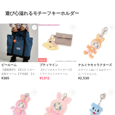
遊び心溢れるモチーフキーホルダー
SALE
ビールーム
プティマイン
ナルミヤキャラクターズ
【通園通学】【安心】スター
【サンリオキャラクターズ】
カラーミニぬいぐるみチャー
反射チャーム【子供服】【キ
ミラーフェイスチャーム
ム ベリエちゃん
¥385
¥1,012
¥2,530
ッズ】【男の子】【女の子】