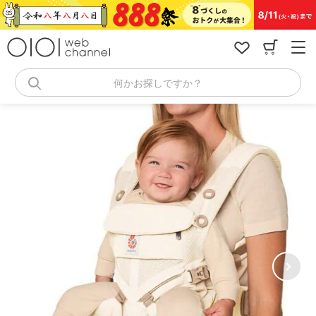
コ
ン
テ
ン
ツ
へ
何かお探しですか？
ス
キ
ッ
プ