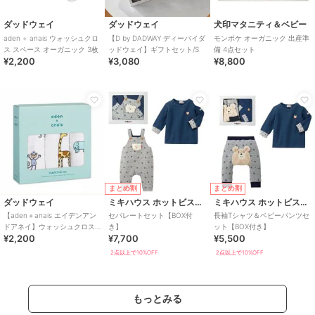
ダッドウェイ
ダッドウェイ
犬印マタニティ＆ベビー
aden + anais ウォッシュクロ
【D by DADWAY ディーバイダ
モンポケ オーガニック 出産準
ス スペース オーガニック 3枚
ッドウェイ】ギフトセット/S
備 4点セット
¥2,200
¥3,080
¥8,800
まとめ割
まとめ割
ダッドウェイ
ミキハウス ホットビスケッツ
ミキハウス ホットビスケッツ
【aden＋anais エイデンアン
セパレートセット【BOX付
長袖Tシャツ＆ベビーパンツセ
ドアネイ】ウォッシュクロス/3
き】
ット【BOX付き】
¥2,200
¥7,700
¥5,500
枚
2点以上で10%OFF
2点以上で10%OFF
もっとみる