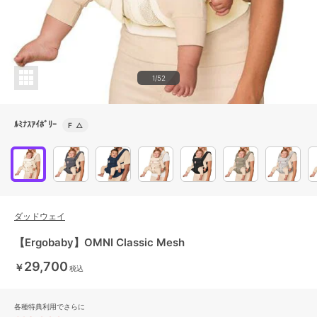
1/52
ﾙﾐﾅｽｱｲﾎﾞﾘｰ
F
△
ダッドウェイ
【Ergobaby】OMNI Classic Mesh
29,700
￥
税込
各種特典利用でさらに