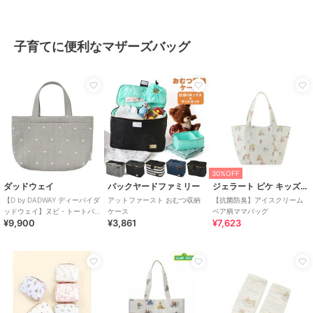
子育てに便利なマザーズバッグ
30%OFF
ダッドウェイ
バックヤードファミリー
ジェラート ピケ キッズ＆ベビー
【D by DADWAY ディーバイダ
アットファースト おむつ収納
【抗菌防臭】アイスクリーム
ッドウェイ】ヌビ・トートバ
ケース
ベア柄ママバッグ
¥9,900
¥3,861
¥7,623
ッグ/ドット/グレー