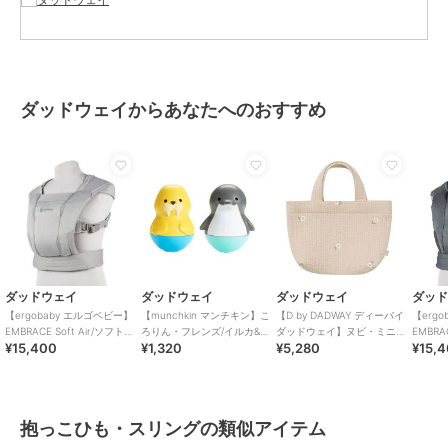
【付属品】
取扱説明書、保証カード、ポーチ
ブランド
ダッドウェイ
ダッドウェイからあなたへのおすすめ
ショップ
ダッドウェイ
商品カテゴリ
ベビー用品・おもちゃ
／
抱っこ
ひも・スリング
性別タイプ
ボーイズ
ベビー用品・おもちゃ
／
抱っこ
ひも・スリング
ガールズ
ベビー用品・おもちゃ
／
抱っこ
ダッドウェイ
ダッドウェイ
ダッドウェイ
ダッ
ひも・スリング
【ergobaby エルゴベビー】
【munchkin マンチキン】こ
【D by DADWAY ディーバイ
【erg
EMBRACE Soft Air/ソフトグ
ろりん・フレンズ/イルカ&セ
ダッドウェイ】ヌビ・ミニト
EMBRA
カラー
ﾙﾐﾅｽｱｲﾎﾞﾘｰ、ﾁｬｺｰﾙｸﾞﾚｰ、ﾐｯﾄﾞﾅｲﾄ
¥15,400
¥1,320
¥5,280
¥15,
レー
イウチ
ートバッグ
ュドブ
ﾌﾞﾙｰ、ﾅﾁｭﾗﾙﾍﾞｰｼﾞｭ、ｵﾆｷｽﾌﾞﾗｯｸ、
ｿﾌﾄｵﾘｰﾌﾞ、パールグレー
素材
ポリエステル100％
抱っこひも・スリングの類似アイテム
商品のお取り扱い方法