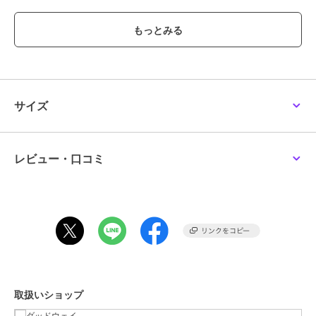
１対面抱き ２前向き抱き ３腰抱き ４おんぶ
■抱き方別対象月齢
対面抱き：0カ月から48カ月（体重20.4kg)まで
前向き抱き：5カ月から24カ月(体重13.6kg）まで
腰抱き：6カ月から48カ月(体重20.4kg)まで
おんぶ：6カ月から48カ月（体重20.4kg）まで
サイズ
■SGマーク制度適用対象月齢
対面抱き：1カ月から24カ月（体重13.6kg)まで
前向き抱き：5カ月から24カ月(体重13.6g）まで
レビュー・口コミ
腰抱き：6カ月から36カ月(体重15kg)まで
おんぶ：6カ月から36カ月（体重15kg）まで
【サイズ】
ウエストサイズ 約60cmから132cm
【保証内容】
日本国内にて1年間の製品保証。
取扱いショップ
ユーザー登録で2年間に延長。