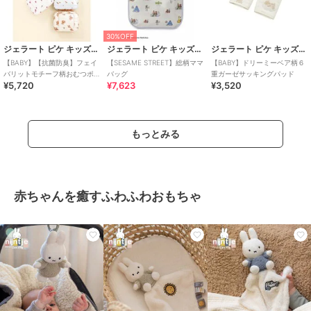
30%OFF
ジェラート ピケ キッズ＆ベビー
ジェラート ピケ キッズ＆ベビー
ジェラート ピケ キッズ＆ベビー
【BABY】【抗菌防臭】フェイ
【SESAME STREET】総柄ママ
【BABY】ドリーミーベア柄６
バリットモチーフ柄おむつポ
バッグ
重ガーゼサッキングパッド
¥5,720
¥7,623
¥3,520
ーチ
もっとみる
赤ちゃんを癒すふわふわおもちゃ