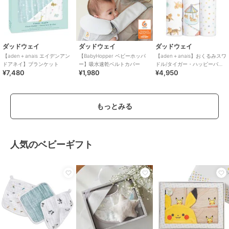
ダッドウェイ
ダッドウェイ
ダッドウェイ
【aden＋anais エイデンアン
【BabyHopper ベビーホッパ
【aden＋anais】おくるみスワ
ドアネイ】ブランケット
ー】吸水速乾ベルトカバー
ドル/タイガー・ハッピーバー
¥7,480
¥1,980
¥4,950
スイヤーコレクション/3枚
もっとみる
人気のベビーギフト