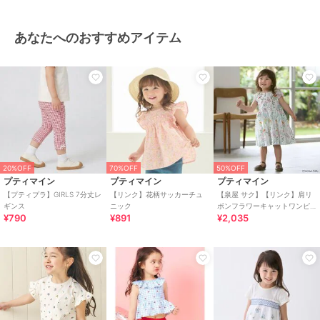
あなたへのおすすめアイテム
20%OFF
70%OFF
50%OFF
プティマイン
プティマイン
プティマイン
【プティプラ】GIRLS 7分丈レ
【リンク】花柄サッカーチュ
【泉屋 サク】【リンク】肩リ
ギンス
ニック
ボンフラワーキャットワンピ
¥790
¥891
¥2,035
ース