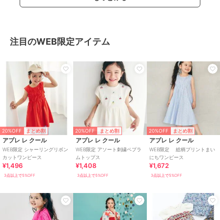
注目のWEB限定アイテム
20%OFF
20%OFF
20%OFF
まとめ割
まとめ割
まとめ割
アプレ レ クール
アプレ レ クール
アプレ レ クール
WEB限定 シャーリングリボン
WEB限定 アソート刺繍ペプラ
WEB限定 総柄プリントまい
カットワンピース
ムトップス
にちワンピース
¥1,496
¥1,408
¥1,672
3点以上で5%OFF
3点以上で5%OFF
3点以上で5%OFF