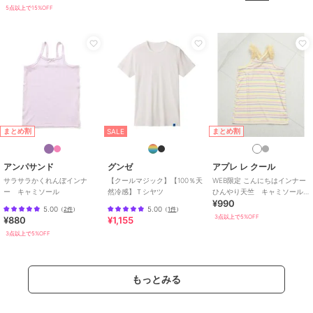
5点以上で15%OFF
まとめ割
まとめ割
SALE
アンパサンド
グンゼ
アプレ レ クール
サラサラかくれんぼインナ
【クールマジック】【100％天
WEB限定 こんにちはインナー
ー キャミソール
然冷感】Ｔシヤツ
ひんやり天竺 キャミソール
¥990
接触冷感
5.00
5.00
（
2件
）
（
1件
）
3点以上で5%OFF
¥880
¥1,155
3点以上で5%OFF
もっとみる