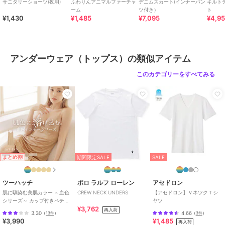
サニタリーショーツ(夜用)
ふわりんアニマルファーチャ
デニムスカート(インナーパン
キルト
ーム
ツ付き）
ト
¥1,430
¥1,485
¥7,095
¥4,9
アンダーウェア（トップス）の類似アイテム
このカテゴリーをすべてみる
まとめ割
期間限定SALE
SALE
ツーハッチ
ポロ ラルフ ローレン
アセドロン
肌に馴染む美肌カラー ～血色
CREW NECK UNDERS
【アセドロン】ＶネツクＴシ
シリーズ～ カップ付きペチコ
ヤツ
¥3,762
ートワンピース【ブラトッ
再入荷
3.30
4.66
（
13件
）
（
3件
）
プ】
¥3,990
¥1,485
再入荷