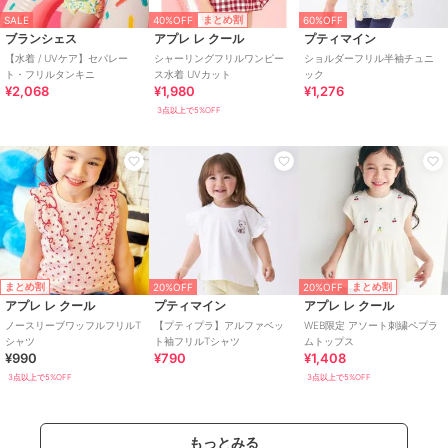
40%OFF
まとめ割
SALE
60%OFF
ブランシェス
アプレ レ クール
プティマイン
【水着 / UVケア】セパレー
シャーリングフリルワンピー
ショルダーフリル半袖チュニ
ト・フリルタンキニ
ス水着 UVカット
ック
¥2,068
¥1,980
¥1,276
3点以上で5%OFF
20%OFF
まとめ割
まとめ割
20%OFF
アプレ レ クール
プティマイン
アプレ レ クール
ノースリーブワッフルフリルT
【プティプラ】アルファベッ
WEB限定 アソート刺繍ペプラ
シャツ
ト袖フリルTシャツ
ムトップス
¥990
¥790
¥1,408
3点以上で5%OFF
3点以上で5%OFF
もっとみる