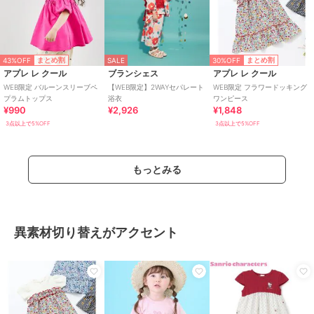
43%OFF
30%OFF
まとめ割
まとめ割
SALE
アプレ レ クール
ブランシェス
アプレ レ クール
WEB限定 バルーンスリーブペ
【WEB限定】2WAYセパレート
WEB限定 フラワードッキング
プラムトップス
浴衣
ワンピース
¥990
¥2,926
¥1,848
3点以上で5%OFF
3点以上で5%OFF
もっとみる
異素材切り替えがアクセント