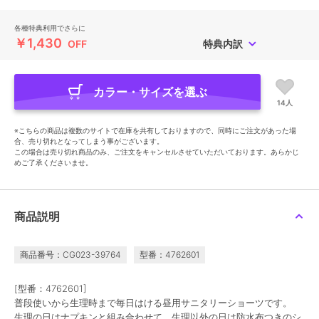
各種特典利用でさらに
￥1,430
OFF
特典内訳
カラー・サイズを選ぶ
14人
※こちらの商品は複数のサイトで在庫を共有しておりますので、同時にご注文があった場
合、売り切れとなってしまう事がございます。
この場合は売り切れ商品のみ、ご注文をキャンセルさせていただいております。あらかじ
めご了承くださいませ。
商品説明
商品番号：CG023-39764
型番：4762601
[型番：4762601]
普段使いから生理時まで毎日はける昼用サニタリーショーツです。
生理の日はナプキンと組み合わせて、生理以外の日は防水布つきのシ