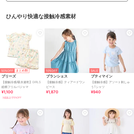
ひんやり快適な接触冷感素材
50%OFF
まとめ割
10%OFF
SALE
ブリーズ
ブランシェス
プティマイン
【接触冷感/吸水速乾】GIRLS
【接触冷感】ティアードワン
【接触冷感】アソート刺しゅ
総柄フリルパジャマ
ピース
うTシャツ
¥1,100
¥1,870
¥940
3点以上で5%OFF