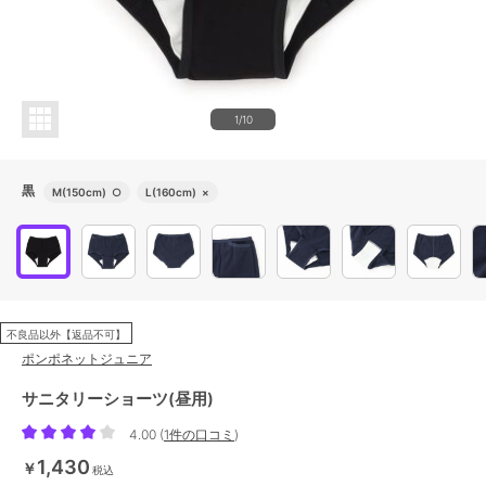
1/10
黒
M(150cm)
○
L(160cm)
×
不良品以外【返品不可】
ポンポネットジュニア
サニタリーショーツ(昼用)
4.00
(
1件の口コミ
)
1,430
￥
税込