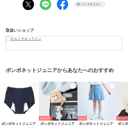
商品カテゴリ
アンダーウェア・ルームウェア
／
アンダーウェア（トップス）
性別タイプ
ガールズ
アンダーウェア・ルームウェア
取扱いショップ
／
アンダーウェア（トップス）
カラー
紺、黒
サイズ
M(150cm),L(160cm)
素材
本体：綿95%
本体：ポリウレタン5%
ポンポネットジュニアからあなたへのおすすめ
テープ部分：ナイロン85%
テープ部分：ポリウレタン15%
商品のお取り扱い方法
お手入れ
洗濯方法は商品タグをご確認くだ
さい
原産国
中国
50%OFF
SALE
50%OF
ポンポネットジュニア
ポンポネットジュニア
ポンポネットジュニア
ポン