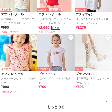
20%OFF
まとめ割
まとめ割
60%OFF
アプレ レ クール
アプレ レ クール
プティマイン
WEB限定 ハート・フラワーア
【WEB限定】フリルペプラム
【リンク】クロスステッチ花
ップリケフリルTシャツ
セパレート水着 UVカット
ドッキングTシャツ
¥990
¥2,640
¥1,276
再入荷
3点以上で5%OFF
3点以上で5%OFF
まとめ割
20%OFF
SALE
アプレ レ クール
プティマイン
ブランシェス
ノースリーブワッフルフリルT
【プティプラ】GIRLS 半袖Tシ
【WEB限定/DRC】カットソー
シャツ
ャツ
7分丈パンツ
¥990
¥790
¥693
3点以上で5%OFF
もっとみる