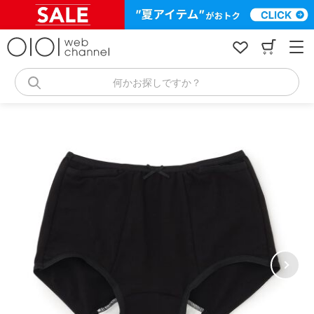
コ
ン
テ
ン
ツ
へ
何かお探しですか？
ス
キ
ッ
プ