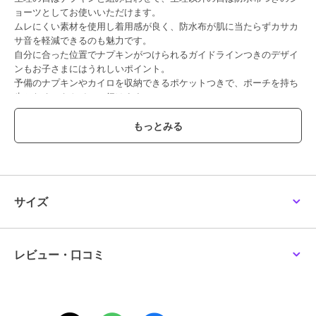
ョーツとしてお使いいただけます。
ムレにくい素材を使用し着用感が良く、防水布が肌に当たらずカサカ
サ音を軽減できるのも魅力です。
自分に合った位置でナプキンがつけられるガイドラインつきのデザイ
ンもお子さまにはうれしいポイント。
予備のナプキンやカイロを収納できるポケットつきで、ポーチを持ち
歩かなくてもトイレに行けます。
夜用のサニタリーショーツとナプキンショーツタイプも合わせてご用
意しております。
【透け感】透けない
【生地の厚さ】普通
【伸縮性】あり
【裏地】なし
サイズ
【ポケット】あり
レビュー・口コミ
この商品は、不良品のみ返品を承ります
ブランド
ポンポネットジュニア
ショップ
ナルミヤオンライン