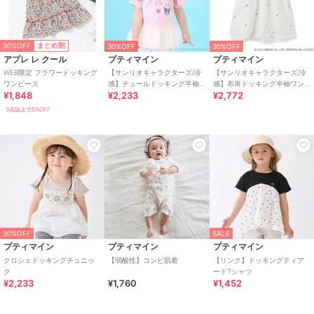
30%OFF
まとめ割
30%OFF
30%OFF
アプレ レ クール
プティマイン
プティマイン
WEB限定 フラワードッキング
【サンリオキャラクターズ/冷
【サンリオキャラクターズ/冷
ワンピース
感】チュールドッキング半袖T
感】布帛ドッキング半袖ワン
¥1,848
¥2,233
¥2,772
シャツ
ピース
3点以上で5%OFF
30%OFF
SALE
プティマイン
プティマイン
プティマイン
クロシェドッキングチュニッ
【弱酸性】コンビ肌着
【リンク】ドッキングティア
ク
ードTシャツ
¥2,233
¥1,760
¥1,452