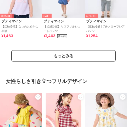
30%OFF
SALE
40%OFF
プティマイン
プティマイン
プティマイン
【接触冷感】なつのおめかし
【接触冷感】ちびフリルショ
【接触冷感】7分メローフレア
半袖T
ートパンツ
パンツ
¥1,463
¥1,463
¥1,254
再入荷
もっとみる
女性らしさ引き立つフリルデザイン