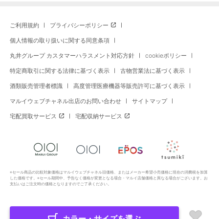
ご利用規約
プライバシーポリシー
個人情報の取り扱いに関する同意条項
丸井グループ カスタマーハラスメント対応方針
cookieポリシー
特定商取引に関する法律に基づく表示
古物営業法に基づく表示
酒類販売管理者標識
高度管理医療機器等販売許可に基づく表示
マルイウェブチャネル出店のお問い合わせ
サイトマップ
宅配買取サービス
宅配収納サービス
※セール商品の比較対象価格はマルイウェブチャネル旧価格、またはメーカー希望小売価格に現在の消費税を加算
した価格です。※セール期間中、予告なく価格が変更となる場合・マルイ店舗価格と異なる場合がございます。お
支払いはご注文時の価格となりますのでご了承ください。
カラー・サイズを選ぶ
Copyright All Rights Reserved. MARUI Co., Ltd