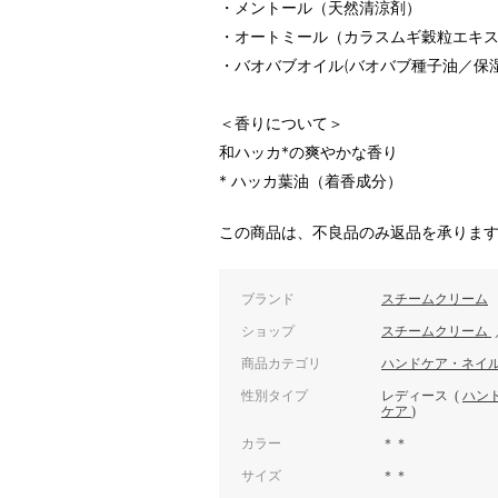
・メントール（天然清涼剤）
・オートミール（カラスムギ穀粒エキ
・バオバブオイル(バオバブ種子油／保湿
＜香りについて＞
和ハッカ*の爽やかな香り
* ハッカ葉油（着香成分）
この商品は、不良品のみ返品を承りま
ブランド
スチームクリーム
ショップ
スチームクリーム
商品カテゴリ
ハンドケア・ネイ
性別タイプ
レディース
(
ハン
ケア
)
カラー
＊＊
サイズ
＊＊