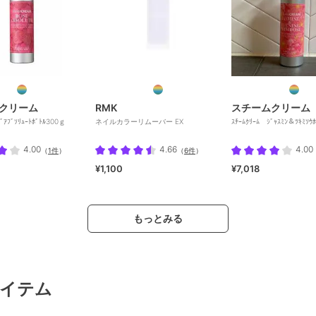
クリーム
RMK
スチームクリーム
ｽﾞｱﾌﾞｿﾘｭｰﾄﾎﾞﾄﾙ300ｇ
ネイルカラーリムーバー EX
ｽﾁｰﾑｸﾘｰﾑ ｼﾞｬｽﾐﾝ＆ﾂｷﾐｿｳ
4.00
4.66
4.00
（
1件
）
（
6件
）
¥1,100
¥7,018
もっとみる
イテム