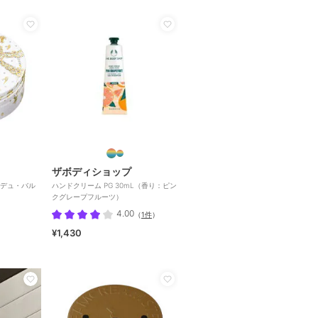
ザボディショップ
デュ・バル
ハンドクリーム PG 30mL（香り：ピン
クグレープフルーツ）
4.00
（
1件
）
¥1,430