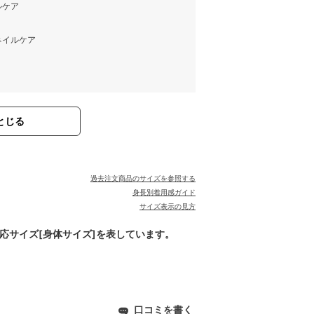
ルケア
ネイルケア
とじる
過去注文商品のサイズを参照する
身長別着用感ガイド
サイズ表示の見方
対応サイズ[身体サイズ]を表しています。
口コミを書く