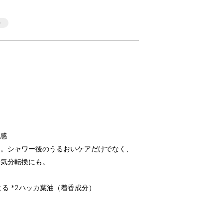
快感
ム。シャワー後のうるおいケアだけでなく、
て気分転換にも。
よる *2ハッカ葉油（着香成分）