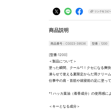
商品説明
商品番号：CG023-39536
型番：1200
[型番:1200]
＜製品について＞
塗った瞬間、クール*1！クセになる爽
凍らせて使える夏限定からだ用クリー
仕事中の肩・首筋や就寝前の足に塗っ
*1 ハッカ葉油（着香成分）の使用感に
＜キーとなる成分＞