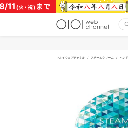
コ
ン
テ
ン
ツ
へ
ス
キ
ッ
プ
マルイウェブチャネル
/
スチームクリーム
/
ハン